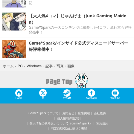
記
【大人気4コマ】じゃんげま（Junk Gaming Maide
n）
Game*Sparkの一大コンテンツに成長した4コマ。単行本も好評
発売中！
Game*Spark/インサイド公式ディスコードサーバー
好評稼働中！
写真・画像
ホーム
›
PC
›
Windows
›
記事
›
Home
X
STEAM
Facebook
YouTube
Game*Sparkについて
お問合せ
広告掲載
会社概要
個人情報保護方針
個人情報の取り扱いについて（Game*Spark）
利用規約
特定商取引法に基づく表記