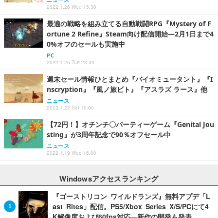
2022.1.26 Wed 15:30
最適の戦略を組み立てる自動戦闘RPG『Mystery of F
ortune 2 Refine』Steam向け配信開始―2月1日まで4
0%オフのセールも実施中
PC
2022.1.25 Tue 23:30
週末セール情報ひとまとめ『バイオミュータント』『I
nscryption』『風ノ旅ビト』『アスラズ ラース』他
ニュース
2022.1.22 Sat 10:00
【72円！】オチンチ〇パーティーゲーム『Genital Jou
sting』が3周年記念で90％オフセール中
ニュース
2022.1.19 Wed 16:00
Windowsアクセスランキング
『ゴーストリコン ワイルドランズ』無料アプデ「L
ast Rites」配信。PS5/Xbox Series X/S/PCにて4
K解像度および60fps対応―新作の開発も発表