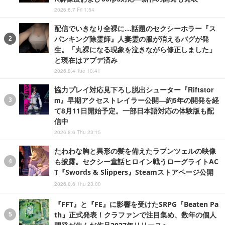
2026.8.7 Fri 1:54
配信でいきなり全裸に…話題のセクシーホラー『ス
パンキング除霊師』人妻霊の服が消えるバグが発
生。「丸裸になる現象を泣きながら修正しました」
と現在はアプデ済み
2026.8.4 Tue 10:41
協力プレイ対応見下ろし脱出シューター『Riftstor
m』早期アクセストレイラー公開―約5年の開発を経
て8月11日開始予定。一部日本語対応の体験版も配
信中
2026.8.6 Thu 23:15
たわわな胸と異形の髪を備えたラプンツェルの映像
も披露。セクシー童話ヒロイン戦うローグライトAC
T『Swords & Slippers』Steamストアページ公開
2026.8.6 Thu 23:00
『FFT』と『FE』に影響を受けたSRPG『Beaten Pa
th』正式発表！クラファンで注目集め、数年の個人