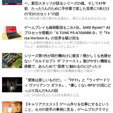
ー。新旧スタッフが語るシリーズの魂。そして41年
前、たった1人のために手作業で直した世界に1本だけ
の“幻のカセット”の話
長い時を経て受け継がれる過去と、新たに生まれるものとは。
ゲームプレイも録画配信もこれ1台。AMD Ryzen™ AI
プロセッサ搭載の「G TUNE P5-A7G60BK-D」で『Fo
rza Horizon 6』の世界を駆け回る
ゲーム＆制作の拠点となるノートPCで話題のレースタイトルを
プレイ。放熱性能もチェックしました！
シリーズ第1作が現行機向けに復活！懐かしくも色褪せ
ない『カルドセプト ザ ファースト』遊びやすい機能も
搭載で、あらためて“原典”に触れるのにぴったり
シリーズ第1作が現行機向けの新機能を備えて復活！
「冒険は楽しいものだ」 ─『FF11』と『ウィザードリ
ィ ヴァリアンツ ダフネ』、"優しくないRPG"の沼にど
っぷり沈んだ4人の話
ふたつの沼の住人たちが語る奥深さとは。
【キャリアクエスト】ゲーム作りを仕事にするという
こと。セガの若手の事例に見る，ゲームプログラマと