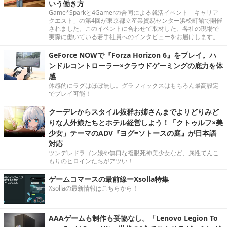
いう働き方
Game*Sparkと4Gamerの合同による就活イベント「キャリア
クエスト」の第4回が東京都立産業貿易センター浜松町館で開催
されました。このイベントに合わせて取材した、各社の現場で
実際に働いている若手社員へのインタビューをお届けします。
GeForce NOWで『Forza Horizon 6』をプレイ。ハ
ンドルコントローラー×クラウドゲーミングの底力を体
感
体感的にラグはほぼ無し。グラフィックスはもちろん最高設定
でプレイ可能！
クーデレからスタイル抜群お姉さんまでよりどりみど
りな人外娘たちとホテル経営しよう！「クトゥルフ×美
少女」テーマのADV『ヨグ=ソトースの庭』が日本語
対応
ツンデレドラゴン娘や無口な複眼死神美少女など、属性てんこ
もりのヒロインたちがアツい！
ゲームコマースの最前線ーXsolla特集
Xsollaの最新情報はこちらから！
AAAゲームも制作も妥協なし。「Lenovo Legion To