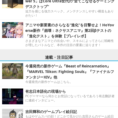
wer 5」はCore Ultra世代の“全てこなせるゲーミング
デスクトップ”
迫力を感じる強力スペック。メンテナンスしやすい構造もあり
がたい！
アニマや新要素のさらなる“進化”を目撃せよ！HoYov
erse新作『崩壊：ネクサスアニマ』第2回βテストの
「進化テスト」を体験【プレイレポ】
さまざまなアニマとの出会いや、スキルによってさらに戦略性
が増したバトルなど、本作の注目の要素に迫ります！
連載・注目記事
今週発売の新作ゲーム『Beast of Reincarnation』
『MARVEL Tōkon: Fighting Souls』『ファイナルフ
ァンタジーXIV』他
今週発売の新作ゲームはこちら。
有志日本語化の現場から
PCゲーマーなら何かとお世話になっているであろう有志翻訳者
に連続インタビュー。
吉田輝和のゲームプレイ絵日記
もはやゲムスパの顔！どこかで見かけた吉田さんのゲーム絵日