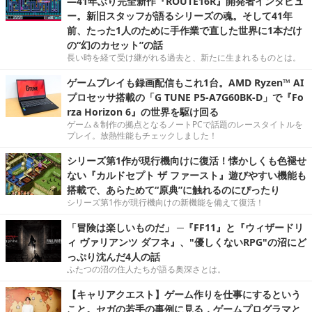
―41年ぶり完全新作『ROUTE16R』開発者インタビュ
ー。新旧スタッフが語るシリーズの魂。そして41年
前、たった1人のために手作業で直した世界に1本だけ
の“幻のカセット”の話
長い時を経て受け継がれる過去と、新たに生まれるものとは。
ゲームプレイも録画配信もこれ1台。AMD Ryzen™ AI
プロセッサ搭載の「G TUNE P5-A7G60BK-D」で『Fo
rza Horizon 6』の世界を駆け回る
ゲーム＆制作の拠点となるノートPCで話題のレースタイトルを
プレイ。放熱性能もチェックしました！
シリーズ第1作が現行機向けに復活！懐かしくも色褪せ
ない『カルドセプト ザ ファースト』遊びやすい機能も
搭載で、あらためて“原典”に触れるのにぴったり
シリーズ第1作が現行機向けの新機能を備えて復活！
「冒険は楽しいものだ」 ─『FF11』と『ウィザードリ
ィ ヴァリアンツ ダフネ』、"優しくないRPG"の沼にど
っぷり沈んだ4人の話
ふたつの沼の住人たちが語る奥深さとは。
【キャリアクエスト】ゲーム作りを仕事にするという
こと。セガの若手の事例に見る，ゲームプログラマと