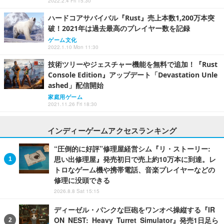
2022.2.4 Fri 15:30
ハードコアサバイバル『Rust』売上本数1,200万本突
破！2021年は過去最高のプレイヤー数を記録
ゲーム文化
2022.1.10 Mon 11:30
技術ツリーやジェスチャー機能を無料で追加！『Rust
Console Edition』アップデート「Devastation Unle
ashed」配信開始
家庭用ゲーム
2021.11.26 Fri 18:30
インディーゲームアクセスランキング
“圧倒的に好評”修理屋経営シム『リ・ストーリー:
思い出修理屋』発売初日で売上約10万本に到達。レ
トロなゲーム機や携帯電話、音楽プレイヤーなどの
修理に没頭できる
2026.8.8 Sat 15:15
ディーゼル・パンクな巨砲をワンオペ操縦する『IR
ON NEST: Heavy Turret Simulator』発売1日足ら