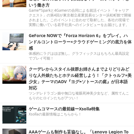
いう働き方
Game*Sparkと4Gamerの合同による就活イベント「キャリア
クエスト」の第4回が東京都立産業貿易センター浜松町館で開催
されました。このイベントに合わせて取材した、各社の現場で
実際に働いている若手社員へのインタビューをお届けします。
GeForce NOWで『Forza Horizon 6』をプレイ。ハ
ンドルコントローラー×クラウドゲーミングの底力を体
感
体感的にラグはほぼ無し。グラフィックスはもちろん最高設定
でプレイ可能！
クーデレからスタイル抜群お姉さんまでよりどりみど
りな人外娘たちとホテル経営しよう！「クトゥルフ×美
少女」テーマのADV『ヨグ=ソトースの庭』が日本語
対応
ツンデレドラゴン娘や無口な複眼死神美少女など、属性てんこ
もりのヒロインたちがアツい！
ゲームコマースの最前線ーXsolla特集
Xsollaの最新情報はこちらから！
AAAゲームも制作も妥協なし。「Lenovo Legion To