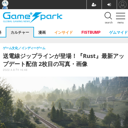
search
menu
料
カルチャー
漫画
インサイド
FISTBUMP
ゲムマイド
ゲーム文化
インディーゲーム
送電線ジップラインが登場！『Rust』最新アッ
プデート配信 2枚目の写真・画像
2022.4.8 Fri 16:48