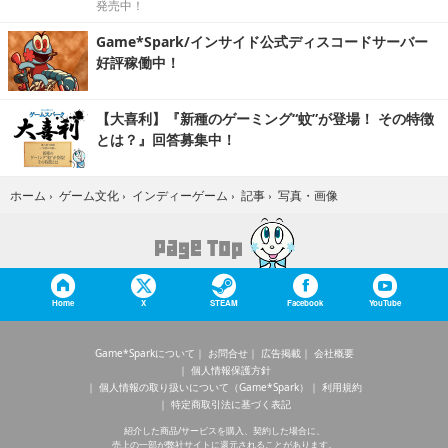
発売中！
Game*Spark/インサイド公式ディスコードサーバー
好評稼働中！
【大喜利】『新種のゲーミング“蚊”が登場！ その特徴
とは？』回答募集中！
写真・画像
ホーム
›
ゲーム文化
›
インディーゲーム
›
記事
›
Home
X
STEAM
Facebook
YouTube
Game*Sparkについて
お問合せ
広告掲載
会社概要
個人情報保護方針
個人情報の取り扱いについて（Game*Spark）
利用規約
特定商取引法に基づく表記
紹介した商品/サービスを購入、契約した場合に、
売上の一部が弊社サイトに還元されることがあります。