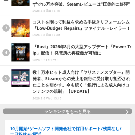
ずで15万本突破。Steamレビューは“圧倒的に好評”
2026.8.8 Sat 18:15
コストを削って利益を求める手抜きリフォームシム
『Low-Budget Repairs』ファイナルトレイラー！
2026.8.8 Sat 17:30
『Rust』2026年8月の大型アップデート「Power Tr
ip」配信！ 発電所の再稼働が可能に
2026.8.7 Fri 17:15
数十万本ヒット成人向け『ヤリステメスブター』開
発者、Steamからの売上を銀行に受け取り拒否され
たことを明かす。今も続く「銀行による成人向けコ
ンテンツの規制」【UPDATE】
2026.8.5 Wed 13:15
ランキングをもっと見る
10月開始/ゲームソフト開発会社で採用サポート/残業なし/
土日祝休み/駅近