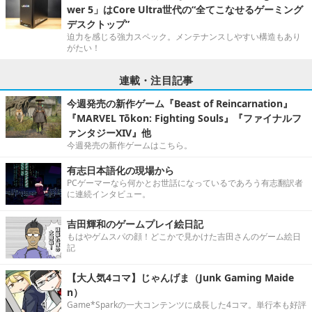
wer 5」はCore Ultra世代の“全てこなせるゲーミング
デスクトップ”
迫力を感じる強力スペック。メンテナンスしやすい構造もあり
がたい！
連載・注目記事
今週発売の新作ゲーム『Beast of Reincarnation』
『MARVEL Tōkon: Fighting Souls』『ファイナルフ
ァンタジーXIV』他
今週発売の新作ゲームはこちら。
有志日本語化の現場から
PCゲーマーなら何かとお世話になっているであろう有志翻訳者
に連続インタビュー。
吉田輝和のゲームプレイ絵日記
もはやゲムスパの顔！どこかで見かけた吉田さんのゲーム絵日
記
【大人気4コマ】じゃんげま（Junk Gaming Maide
n）
Game*Sparkの一大コンテンツに成長した4コマ。単行本も好評