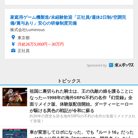
家庭用ゲーム機製造/未経験歓迎「正社員/週休2日制/空調完
備/賞与あり」安心の研修制度完備
株式会社Luminous
東京都
月給26万5,000円～30万円
正社員
Sponsored by
トピックス
祖国に裏切られた騎士は、王の仇敵の娘を護ることに
なった―1998年の海外SRPG不朽の名作『幻世録』全
面リメイク版、体験版配信開始。ダーティーヒーロー
が駆ける異色の戦記が令和に蘇る
約30年の歴史を誇る海外SRPGの不朽の名作が全面リメイクされ
て登場！
車が変形してロボになった、でも『ルート16』だった