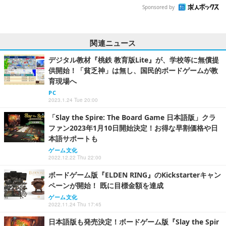
Sponsored by
関連ニュース
デジタル教材『桃鉄 教育版Lite』が、学校等に無償提
供開始！「貧乏神」は無し、国民的ボードゲームが教
育現場へ
PC
2023.1.24 Tue 20:00
「Slay the Spire: The Board Game 日本語版」クラ
ファン2023年1月10日開始決定！お得な早割価格や日
本語サポートも
ゲーム文化
2022.12.22 Thu 22:00
ボードゲーム版『ELDEN RING』のKickstarterキャン
ペーンが開始！ 既に目標金額を達成
ゲーム文化
2022.11.24 Thu 17:45
日本語版も発売決定！ボードゲーム版『Slay the Spir