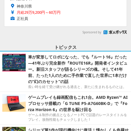
神奈川県
月給29万9,200円～60万円
正社員
Sponsored by
トピックス
車が変形してロボになった、でも『ルート16』だった
―41年ぶり完全新作『ROUTE16R』開発者インタビュ
ー。新旧スタッフが語るシリーズの魂。そして41年
前、たった1人のために手作業で直した世界に1本だけ
の“幻のカセット”の話
長い時を経て受け継がれる過去と、新たに生まれるものとは。
ゲームプレイも録画配信もこれ1台。AMD Ryzen™ AI
プロセッサ搭載の「G TUNE P5-A7G60BK-D」で『Fo
rza Horizon 6』の世界を駆け回る
ゲーム＆制作の拠点となるノートPCで話題のレースタイトルを
プレイ。放熱性能もチェックしました！
シリーズ第1作が現行機向けに復活！懐かしくも色褪せ