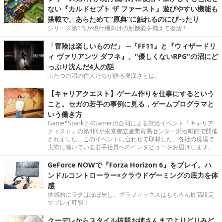
ない『カルドセプト ザ ファースト』遊びやすい機能も
搭載で、あらためて“原典”に触れるのにぴったり
シリーズ第1作が現行機向けの新機能を備えて復活！
「冒険は楽しいものだ」 ─『FF11』と『ウィザードリ
ィ ヴァリアンツ ダフネ』、"優しくないRPG"の沼にど
っぷり沈んだ4人の話
ふたつの沼の住人たちが語る奥深さとは。
【キャリアクエスト】ゲーム作りを仕事にするという
こと。セガの若手の事例に見る，ゲームプログラマと
いう働き方
Game*Sparkと4Gamerの合同による就活イベント「キャリア
クエスト」の第4回が東京都立産業貿易センター浜松町館で開催
されました。このイベントに合わせて取材した、各社の現場で
実際に働いている若手社員へのインタビューをお届けします。
GeForce NOWで『Forza Horizon 6』をプレイ。ハ
ンドルコントローラー×クラウドゲーミングの底力を体
感
体感的にラグはほぼ無し。グラフィックスはもちろん最高設定
でプレイ可能！
クーデレからスタイル抜群お姉さんまでよりどりみど