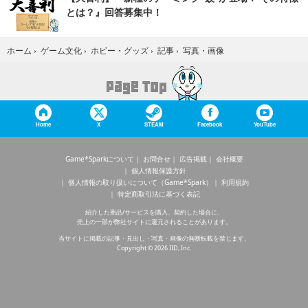
とは？』回答募集中！
写真・画像
ホーム
›
ゲーム文化
›
ホビー・グッズ
›
記事
›
Home
X
STEAM
Facebook
YouTube
Game*Sparkについて
お問合せ
広告掲載
会社概要
個人情報保護方針
個人情報の取り扱いについて（Game*Spark）
利用規約
特定商取引法に基づく表記
紹介した商品/サービスを購入、契約した場合に、
売上の一部が弊社サイトに還元されることがあります。
当サイトに掲載の記事・見出し・写真・画像の無断転載を禁じます。
Copyright © 2026 IID, Inc.