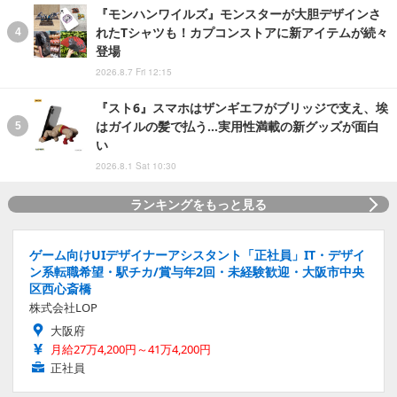
『モンハンワイルズ』モンスターが大胆デザインさ
れたTシャツも！カプコンストアに新アイテムが続々
登場
2026.8.7 Fri 12:15
『スト6』スマホはザンギエフがブリッジで支え、埃
はガイルの髪で払う…実用性満載の新グッズが面白
い
2026.8.1 Sat 10:30
ランキングをもっと見る
ゲーム向けUIデザイナーアシスタント「正社員」IT・デザイ
ン系転職希望・駅チカ/賞与年2回・未経験歓迎・大阪市中央
区西心斎橋
株式会社LOP
大阪府
月給27万4,200円～41万4,200円
正社員