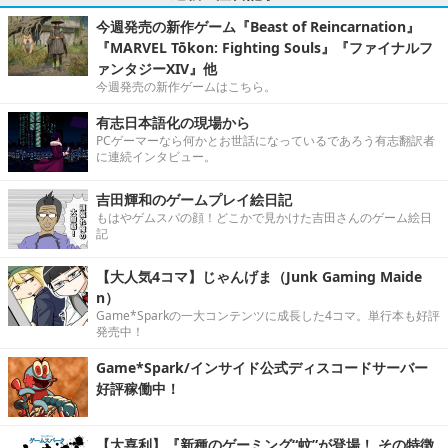
今週発売の新作ゲーム『Beast of Reincarnation』
『MARVEL Tōkon: Fighting Souls』『ファイナルフ
ァンタジーXIV』他
今週発売の新作ゲームはこちら。
有志日本語化の現場から
PCゲーマーなら何かとお世話になっているであろう有志翻訳者
に連続インタビュー。
吉田輝和のゲームプレイ絵日記
もはやゲムスパの顔！どこかで見かけた吉田さんのゲーム絵日
記
【大人気4コマ】じゃんげま（Junk Gaming Maide
n）
Game*Sparkの一大コンテンツに成長した4コマ。単行本も好評
発売中！
Game*Spark/インサイド公式ディスコードサーバー
好評稼働中！
【大喜利】『新種のゲーミング“蚊”が登場！ その特徴