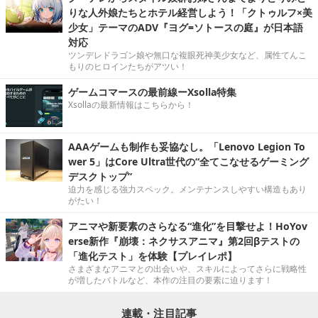
りな人外娘たちとホテル経営しよう！「クトゥルフ×美
少女」テーマのADV『ヨグ=ソトースの庭』が日本語
対応
ツンデレドラゴン娘や無口な複眼死神美少女など、属性てんこ
もりのヒロインたちがアツい！
ゲームコマースの最前線ーXsolla特集
Xsollaの最新情報はこちらから！
AAAゲームも制作も妥協なし。「Lenovo Legion To
wer 5」はCore Ultra世代の“全てこなせるゲーミング
デスクトップ”
迫力を感じる強力スペック。メンテナンスしやすい構造もあり
がたい！
アニマや新要素のさらなる“進化”を目撃せよ！HoYov
erse新作『崩壊：ネクサスアニマ』第2回βテストの
「進化テスト」を体験【プレイレポ】
さまざまなアニマとの出会いや、スキルによってさらに戦略性
が増したバトルなど、本作の注目の要素に迫ります！
連載・注目記事