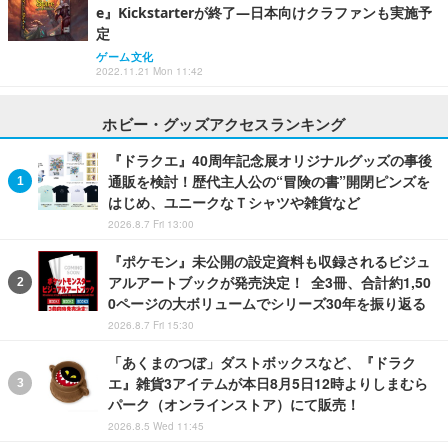
e』Kickstarterが終了―日本向けクラファンも実施予
定
ゲーム文化
2022.11.21 Mon 11:42
ホビー・グッズアクセスランキング
『ドラクエ』40周年記念展オリジナルグッズの事後
通販を検討！歴代主人公の“冒険の書”開閉ピンズを
はじめ、ユニークなＴシャツや雑貨など
2026.8.7 Fri 13:00
『ポケモン』未公開の設定資料も収録されるビジュ
アルアートブックが発売決定！ 全3冊、合計約1,50
0ページの大ボリュームでシリーズ30年を振り返る
2026.8.7 Fri 15:30
「あくまのつぼ」ダストボックスなど、『ドラク
エ』雑貨3アイテムが本日8月5日12時よりしまむら
パーク（オンラインストア）にて販売！
2026.8.5 Wed 11:45