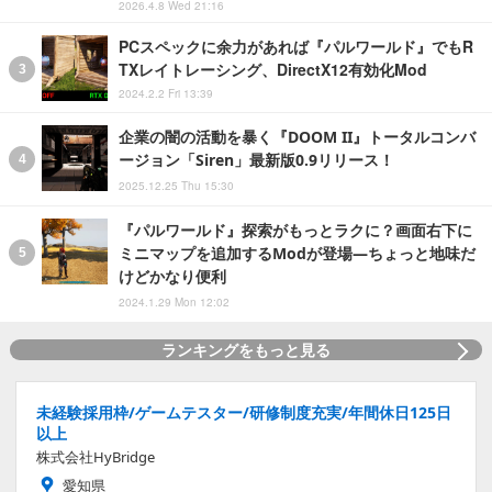
2026.4.8 Wed 21:16
PCスペックに余力があれば『パルワールド』でもR
TXレイトレーシング、DirectX12有効化Mod
2024.2.2 Fri 13:39
企業の闇の活動を暴く『DOOM II』トータルコンバ
ージョン「Siren」最新版0.9リリース！
2025.12.25 Thu 15:30
『パルワールド』探索がもっとラクに？画面右下に
ミニマップを追加するModが登場―ちょっと地味だ
けどかなり便利
2024.1.29 Mon 12:02
ランキングをもっと見る
未経験採用枠/ゲームテスター/研修制度充実/年間休日125日
以上
株式会社HyBridge
愛知県