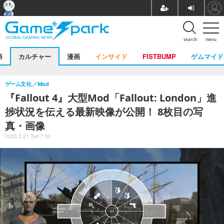
search
menu
料
カルチャー
漫画
インサイド
FISTBUMP
ゲムマイド
ゲーム文化
Mod
『Fallout 4』大型Mod「Fallout: London」進
捗状況を伝える最新映像が公開！ 8枚目の写
真・画像
2023.3.21 Tue 7:30