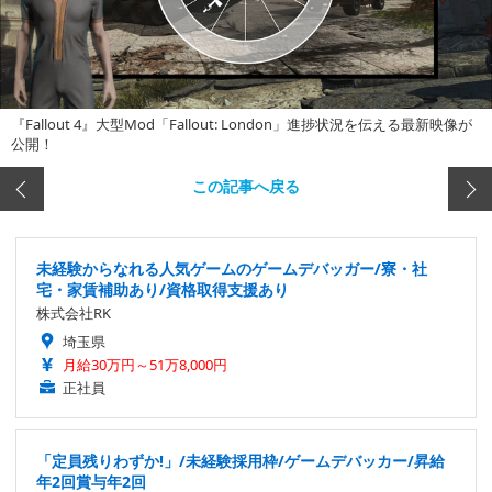
『Fallout 4』大型Mod「Fallout: London」進捗状況を伝える最新映像が
公開！
この記事へ戻る
未経験からなれる人気ゲームのゲームデバッガー/寮・社
宅・家賃補助あり/資格取得支援あり
株式会社RK
埼玉県
月給30万円～51万8,000円
正社員
「定員残りわずか!」/未経験採用枠/ゲームデバッカー/昇給
年2回賞与年2回