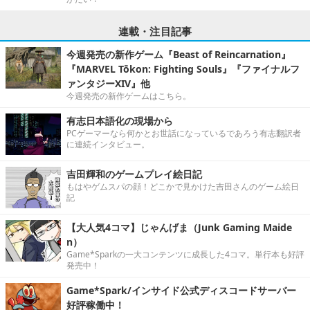
連載・注目記事
今週発売の新作ゲーム『Beast of Reincarnation』
『MARVEL Tōkon: Fighting Souls』『ファイナルフ
ァンタジーXIV』他
今週発売の新作ゲームはこちら。
有志日本語化の現場から
PCゲーマーなら何かとお世話になっているであろう有志翻訳者
に連続インタビュー。
吉田輝和のゲームプレイ絵日記
もはやゲムスパの顔！どこかで見かけた吉田さんのゲーム絵日
記
【大人気4コマ】じゃんげま（Junk Gaming Maide
n）
Game*Sparkの一大コンテンツに成長した4コマ。単行本も好評
発売中！
Game*Spark/インサイド公式ディスコードサーバー
好評稼働中！