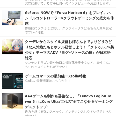
実際に働いている若手社員へのインタビューをお届けします。
GeForce NOWで『Forza Horizon 6』をプレイ。ハ
ンドルコントローラー×クラウドゲーミングの底力を体
感
体感的にラグはほぼ無し。グラフィックスはもちろん最高設定
でプレイ可能！
クーデレからスタイル抜群お姉さんまでよりどりみど
りな人外娘たちとホテル経営しよう！「クトゥルフ×美
少女」テーマのADV『ヨグ=ソトースの庭』が日本語
対応
ツンデレドラゴン娘や無口な複眼死神美少女など、属性てんこ
もりのヒロインたちがアツい！
ゲームコマースの最前線ーXsolla特集
Xsollaの最新情報はこちらから！
AAAゲームも制作も妥協なし。「Lenovo Legion To
wer 5」はCore Ultra世代の“全てこなせるゲーミング
デスクトップ”
迫力を感じる強力スペック。メンテナンスしやすい構造もあり
がたい！