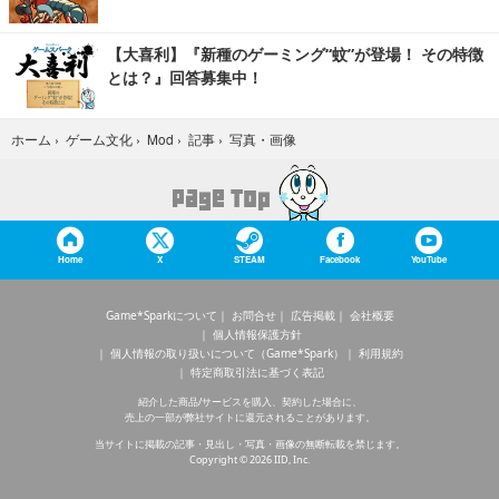
【大喜利】『新種のゲーミング“蚊”が登場！ その特徴
とは？』回答募集中！
写真・画像
ホーム
›
ゲーム文化
›
Mod
›
記事
›
Home
X
STEAM
Facebook
YouTube
Game*Sparkについて
お問合せ
広告掲載
会社概要
個人情報保護方針
個人情報の取り扱いについて（Game*Spark）
利用規約
特定商取引法に基づく表記
紹介した商品/サービスを購入、契約した場合に、
売上の一部が弊社サイトに還元されることがあります。
当サイトに掲載の記事・見出し・写真・画像の無断転載を禁じます。
Copyright © 2026 IID, Inc.