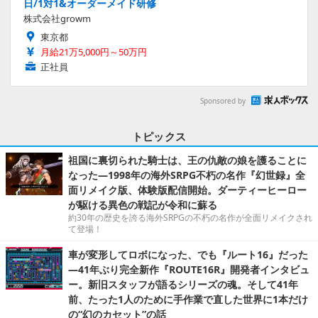
日/1対1&オーダーメイド研修
株式会社growm
東京都
月給21万5,000円～50万円
正社員
Sponsored by
トピックス
祖国に裏切られた騎士は、王の仇敵の娘を護ることに
なった―1998年の海外SRPG不朽の名作『幻世録』全
面リメイク版、体験版配信開始。ダーティーヒーロー
が駆ける異色の戦記が令和に蘇る
約30年の歴史を誇る海外SRPGの不朽の名作が全面リメイクされ
て登場！
車が変形してロボになった、でも『ルート16』だった
―41年ぶり完全新作『ROUTE16R』開発者インタビュ
ー。新旧スタッフが語るシリーズの魂。そして41年
前、たった1人のために手作業で直した世界に1本だけ
の“幻のカセット”の話