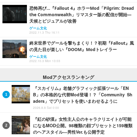
恐怖再び…『Fallout 4』ホラーMod「Pilgrim: Dread
the Commonwealth」リマスター版の配信が開始―
天候とビジュアルが改善
ゲーム文化
2022.11.3 Thu 16:11
終末世界でグールを撃ちまくり！？初期『Fallout』風
の見た目が楽しい『DOOM』Modトレイラー
ゲーム文化
2022.10.3 Mon 13:03
Modアクセスランキング
『スカイリム』老舗グラフィック拡張ツール「EN
B」の本格的な代替Mod登場！？「Community Sh
aders」でプリセットを使いまわせるように
2026.8.8 Sat 0:00
『紅の砂漠』女性主人公のキャラクリエイトが可能
になるMOD公開。98種類の顔プリセットと159種類
のヘアスタイル―男性Ver.も公開予定