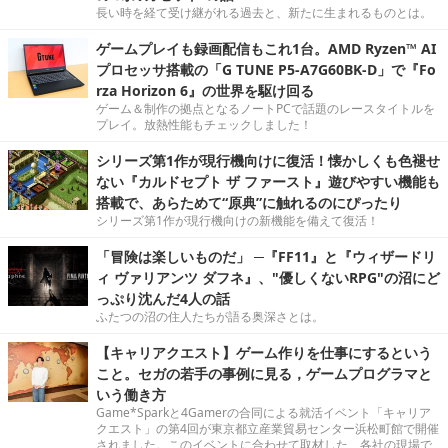
長い時を経て受け継がれる過去と、新たに生まれるものとは。
ゲームプレイも録画配信もこれ1台。AMD Ryzen™ AI
プロセッサ搭載の「G TUNE P5-A7G60BK-D」で『Fo
rza Horizon 6』の世界を駆け回る
ゲーム＆制作の拠点となるノートPCで話題のレースタイトルを
プレイ。放熱性能もチェックしました！
シリーズ第1作が現行機向けに復活！懐かしくも色褪せ
ない『カルドセプト ザ ファースト』遊びやすい機能も
搭載で、あらためて“原典”に触れるのにぴったり
シリーズ第1作が現行機向けの新機能を備えて復活！
「冒険は楽しいものだ」 ─『FF11』と『ウィザードリ
ィ ヴァリアンツ ダフネ』、"優しくないRPG"の沼にど
っぷり沈んだ4人の話
ふたつの沼の住人たちが語る奥深さとは。
【キャリアクエスト】ゲーム作りを仕事にするという
こと。セガの若手の事例に見る，ゲームプログラマと
いう働き方
Game*Sparkと4Gamerの合同による就活イベント「キャリア
クエスト」の第4回が東京都立産業貿易センター浜松町館で開催
されました。このイベントに合わせて取材した、各社の現場で