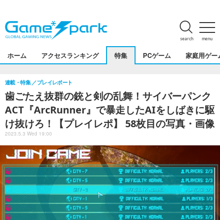
search
menu
ホーム
アクセスランキング
特集
PCゲーム
家庭用ゲー
連載・特集
プレイレポート
歯ごたえ抜群の銃と剣の乱舞！サイバーパンク
ACT『ArcRunner』で暴走したAIをしばきに駆
け抜けろ！【プレイレポ】 58枚目の写真・画像
2023.5.3 Wed 19:00