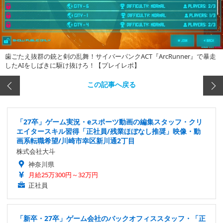
歯ごたえ抜群の銃と剣の乱舞！サイバーパンクACT『ArcRunner』で暴走
したAIをしばきに駆け抜けろ！【プレイレポ】
この記事へ戻る
「27卒」ゲーム実況・eスポーツ動画の編集スタッフ・クリ
エイタースキル習得「正社員/残業ほぼなし推奨」映像・動
画系転職希望/川崎市幸区新川通2丁目
株式会社大斗
神奈川県
月給25万300円～32万円
正社員
「新卒・27卒」ゲーム会社のバックオフィススタッフ・「正