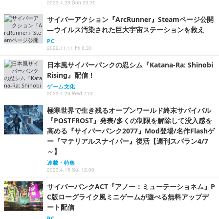
2023.4.23 Sun 20:30
サイバーアクション『ArcRunner』Steamページ公開
―ウイルス汚染された巨大宇宙ステーションを救え
PC
2022.11.11 Fri 6:30
日本風サイバーパンクの忍シム『Katana-Ra: Shinobi
Rising』配信！
ゲーム文化
2023.4.26 Wed 7:00
極寒世界で生き残るオープンワールド終末サバイバル
『POSTFROST』発表/多くの制限を解除して没入感を
高める『サイバーパンク2077』Mod登場/名作Flashゲ
ー『マテリアルスナイパー』復活【週刊スパラン4/7
～】
連載・特集
2023.4.15 Sat 12:00
サイバーパンクACT『アノー：ミューテーショネム』P
C版ローグライク風ミニゲームが遊べる無料アップデ
ート配信
PC