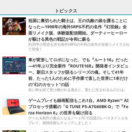
トピックス
祖国に裏切られた騎士は、王の仇敵の娘を護ることに
なった―1998年の海外SRPG不朽の名作『幻世録』全
面リメイク版、体験版配信開始。ダーティーヒーロー
が駆ける異色の戦記が令和に蘇る
約30年の歴史を誇る海外SRPGの不朽の名作が全面リメイクされ
て登場！
車が変形してロボになった、でも『ルート16』だった
―41年ぶり完全新作『ROUTE16R』開発者インタビュ
ー。新旧スタッフが語るシリーズの魂。そして41年
前、たった1人のために手作業で直した世界に1本だけ
の“幻のカセット”の話
長い時を経て受け継がれる過去と、新たに生まれるものとは。
ゲームプレイも録画配信もこれ1台。AMD Ryzen™ AI
プロセッサ搭載の「G TUNE P5-A7G60BK-D」で『Fo
rza Horizon 6』の世界を駆け回る
ゲーム＆制作の拠点となるノートPCで話題のレースタイトルを
プレイ。放熱性能もチェックしました！