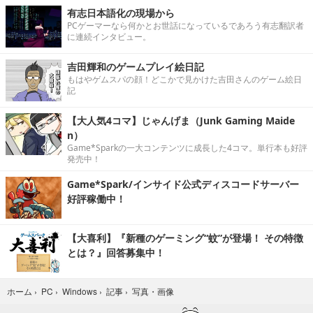
有志日本語化の現場から
PCゲーマーなら何かとお世話になっているであろう有志翻訳者
に連続インタビュー。
吉田輝和のゲームプレイ絵日記
もはやゲムスパの顔！どこかで見かけた吉田さんのゲーム絵日
記
【大人気4コマ】じゃんげま（Junk Gaming Maide
n）
Game*Sparkの一大コンテンツに成長した4コマ。単行本も好評
発売中！
Game*Spark/インサイド公式ディスコードサーバー
好評稼働中！
【大喜利】『新種のゲーミング“蚊”が登場！ その特徴
とは？』回答募集中！
写真・画像
ホーム
›
PC
›
Windows
›
記事
›