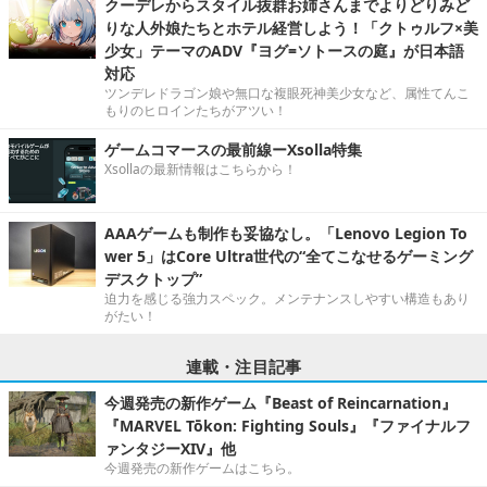
クーデレからスタイル抜群お姉さんまでよりどりみど
りな人外娘たちとホテル経営しよう！「クトゥルフ×美
少女」テーマのADV『ヨグ=ソトースの庭』が日本語
対応
ツンデレドラゴン娘や無口な複眼死神美少女など、属性てんこ
もりのヒロインたちがアツい！
ゲームコマースの最前線ーXsolla特集
Xsollaの最新情報はこちらから！
AAAゲームも制作も妥協なし。「Lenovo Legion To
wer 5」はCore Ultra世代の“全てこなせるゲーミング
デスクトップ”
迫力を感じる強力スペック。メンテナンスしやすい構造もあり
がたい！
連載・注目記事
今週発売の新作ゲーム『Beast of Reincarnation』
『MARVEL Tōkon: Fighting Souls』『ファイナルフ
ァンタジーXIV』他
今週発売の新作ゲームはこちら。