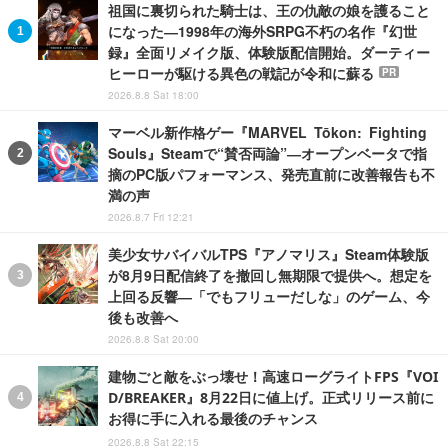
祖国に裏切られた騎士は、王の仇敵の娘を護ること
になった―1998年の海外SRPG不朽の名作『幻世
録』全面リメイク版、体験版配信開始。ダーティー
ヒーローが駆ける異色の戦記が令和に蘇る
PR
2026.8.8 Sat 18:00
マーベル新作格ゲー『MARVEL Tōkon: Fighting
Souls』Steamで“賛否両論”―オープンベータで指
摘のPC版パフォーマンス、発売直前に改善報告も不
満の声
2026.8.7 Fri 12:21
美少女サバイバルTPS『アノマリス』Steam体験版
が8月9日配信終了を撤回し無期限で提供へ。想定を
上回る反響―「でもフリューだしな」のゲーム、今
後も改善へ
2026.8.8 Sat 20:00
建物ごと敵をぶっ壊せ！高速ローグライトFPS『VOI
D/BREAKER』8月22日に値上げ。正式リリース前に
お得に手に入れる最後のチャンス
2026.8.8 Sat 22:15