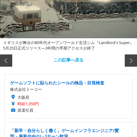
イギリスが舞台の80年代オープンワールド生活シム『Landlord's Super』
5月25日正式リリース―3年間の早期アクセスが終了
この記事へ戻る
ゲームソフトに貼られたシールの検品・目視検査
株式会社トーコー
大阪府
時給1,350円
派遣社員
「新卒・自分らしく働く」ゲームインフラエンジニア/髪
型・服装自由/U・Iターン歓迎