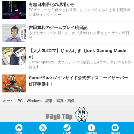
有志日本語化の現場から
PCゲーマーなら何かとお世話になっているであろう有志翻訳者
に連続インタビュー。
吉田輝和のゲームプレイ絵日記
もはやゲムスパの顔！どこかで見かけた吉田さんのゲーム絵日
記
【大人気4コマ】じゃんげま（Junk Gaming Maide
n）
Game*Sparkの一大コンテンツに成長した4コマ。単行本も好評
発売中！
Game*Spark/インサイド公式ディスコードサーバー
好評稼働中！
写真・画像
ホーム
›
PC
›
Windows
›
記事
›
Home
X
STEAM
Facebook
YouTube