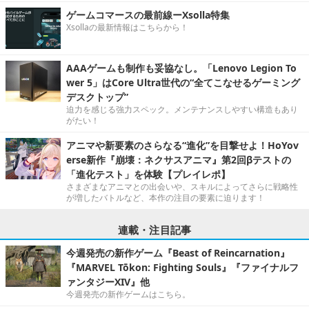
ゲームコマースの最前線ーXsolla特集
Xsollaの最新情報はこちらから！
AAAゲームも制作も妥協なし。「Lenovo Legion To
wer 5」はCore Ultra世代の“全てこなせるゲーミング
デスクトップ”
迫力を感じる強力スペック。メンテナンスしやすい構造もあり
がたい！
アニマや新要素のさらなる“進化”を目撃せよ！HoYov
erse新作『崩壊：ネクサスアニマ』第2回βテストの
「進化テスト」を体験【プレイレポ】
さまざまなアニマとの出会いや、スキルによってさらに戦略性
が増したバトルなど、本作の注目の要素に迫ります！
連載・注目記事
今週発売の新作ゲーム『Beast of Reincarnation』
『MARVEL Tōkon: Fighting Souls』『ファイナルフ
ァンタジーXIV』他
今週発売の新作ゲームはこちら。