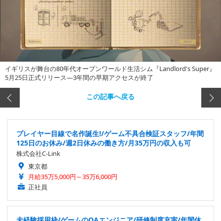
イギリスが舞台の80年代オープンワールド生活シム『Landlord's Super』
5月25日正式リリース―3年間の早期アクセスが終了
この記事へ戻る
プレイヤー目線で名作誕生!/ゲーム不具合検証スタッフ/年間
125日のお休み/週2日休みの働き方/月35万円の収入も可
株式会社C-Link
東京都
月給35万5,000円～35万6,000円
正社員
未経験採用枠/ゲームのQAエンジニア/研修制度充実/年間休