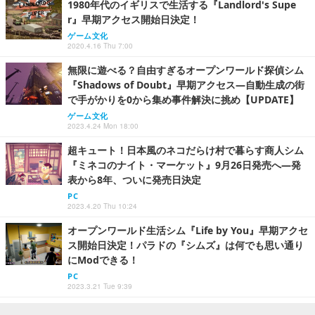
1980年代のイギリスで生活する『Landlord's Supe
r』早期アクセス開始日決定！
ゲーム文化
2020.4.16 Thu 7:00
無限に遊べる？自由すぎるオープンワールド探偵シム
『Shadows of Doubt』早期アクセス―自動生成の街
で手がかりを0から集め事件解決に挑め【UPDATE】
ゲーム文化
2023.4.24 Mon 18:00
超キュート！日本風のネコだらけ村で暮らす商人シム
『ミネコのナイト・マーケット』9月26日発売へ―発
表から8年、ついに発売日決定
PC
2023.4.20 Thu 10:24
オープンワールド生活シム『Life by You』早期アクセ
ス開始日決定！パラドの『シムズ』は何でも思い通り
にModできる！
PC
2023.3.21 Tue 9:39