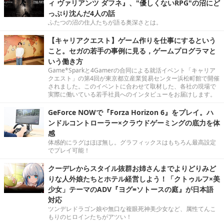
ィ ヴァリアンツ ダフネ』、"優しくないRPG"の沼にど
っぷり沈んだ4人の話
ふたつの沼の住人たちが語る奥深さとは。
【キャリアクエスト】ゲーム作りを仕事にするという
こと。セガの若手の事例に見る，ゲームプログラマと
いう働き方
Game*Sparkと4Gamerの合同による就活イベント「キャリア
クエスト」の第4回が東京都立産業貿易センター浜松町館で開催
されました。このイベントに合わせて取材した、各社の現場で
実際に働いている若手社員へのインタビューをお届けします。
GeForce NOWで『Forza Horizon 6』をプレイ。ハ
ンドルコントローラー×クラウドゲーミングの底力を体
感
体感的にラグはほぼ無し。グラフィックスはもちろん最高設定
でプレイ可能！
クーデレからスタイル抜群お姉さんまでよりどりみど
りな人外娘たちとホテル経営しよう！「クトゥルフ×美
少女」テーマのADV『ヨグ=ソトースの庭』が日本語
対応
ツンデレドラゴン娘や無口な複眼死神美少女など、属性てんこ
もりのヒロインたちがアツい！