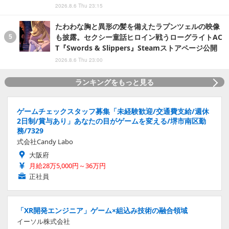
2026.8.6 Thu 23:15
たわわな胸と異形の髪を備えたラプンツェルの映像
も披露。セクシー童話ヒロイン戦うローグライトAC
T『Swords & Slippers』Steamストアページ公開
2026.8.6 Thu 23:00
ランキングをもっと見る
ゲームチェックスタッフ募集「未経験歓迎/交通費支給/週休
2日制/賞与あり」あなたの目がゲームを変える/堺市南区勤
務/7329
式会社Candy Labo
大阪府
月給28万5,000円～36万円
正社員
「XR開発エンジニア」ゲーム×組込み技術の融合領域
イーソル株式会社