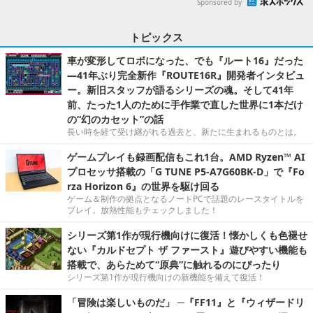
Sponsored by
トピックス
車が変形してロボになった、でも『ルート16』だった
―41年ぶり完全新作『ROUTE16R』開発者インタビュ
ー。新旧スタッフが語るシリーズの魂。そして41年
前、たった1人のために手作業で直した世界に1本だけ
の“幻のカセット”の話
長い時を経て受け継がれる過去と、新たに生まれるものとは。
ゲームプレイも録画配信もこれ1台。AMD Ryzen™ AI
プロセッサ搭載の「G TUNE P5-A7G60BK-D」で『Fo
rza Horizon 6』の世界を駆け回る
ゲーム＆制作の拠点となるノートPCで話題のレースタイトルを
プレイ。放熱性能もチェックしました！
シリーズ第1作が現行機向けに復活！懐かしくも色褪せ
ない『カルドセプト ザ ファースト』遊びやすい機能も
搭載で、あらためて“原典”に触れるのにぴったり
シリーズ第1作が現行機向けの新機能を備えて復活！
「冒険は楽しいものだ」 ─『FF11』と『ウィザードリ