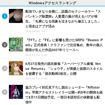
Windowsアクセスランキング
配信でいきなり全裸に…話題のセクシーホラー『ス
パンキング除霊師』人妻霊の服が消えるバグが発
生。「丸裸になる現象を泣きながら修正しました」
と現在はアプデ済み
2026.8.4 Tue 10:41
『FFT』と『FE』に影響を受けたSRPG『Beaten P
ath』正式発表！クラファンで注目集め、数年の個人
開発が生んだ作品2027年リリースへ
2026.8.6 Thu 12:30
8月27日発売の脱衣麻雀『スーパーリアル麻雀 Ven
us Returns』「ショウ子」が美貌と抜群のスタイル
を披露する「脱衣動画3枚目」公開
2026.8.6 Thu 20:39
協力プレイ対応見下ろし脱出シューター『Riftstor
m』早期アクセストレイラー公開―約5年の開発を経
て8月11日開始予定。一部日本語対応の体験版も配
信中