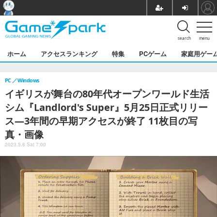
search
menu
ホーム
アクセスランキング
特集
PCゲーム
家庭用ゲー
PC
Windows
イギリスが舞台の80年代オープンワールド生活
シム『Landlord's Super』5月25日正式リリー
ス―3年間の早期アクセスが終了 11枚目の写
真・画像
2023.5.6 Sat 7:00