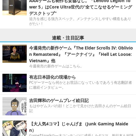
AAAゲームも制作も妥協なし。「Lenovo Legion To
wer 5」はCore Ultra世代の“全てこなせるゲーミング
デスクトップ”
迫力を感じる強力スペック。メンテナンスしやすい構造もあり
がたい！
連載・注目記事
今週発売の新作ゲーム『The Elder Scrolls IV: Oblivio
n Remastered』『アークナイツ』『Hell Let Loose:
Vietnam』他
今週発売の新作ゲームはこちら。
有志日本語化の現場から
PCゲーマーなら何かとお世話になっているであろう有志翻訳者
に連続インタビュー。
吉田輝和のゲームプレイ絵日記
もはやゲムスパの顔！どこかで見かけた吉田さんのゲーム絵日
記
【大人気4コマ】じゃんげま（Junk Gaming Maide
n）
Game*Sparkの一大コンテンツに成長した4コマ。単行本も好評