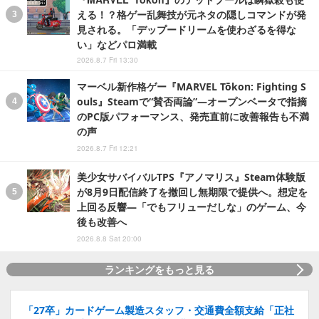
える！？格ゲー乱舞技が元ネタの隠しコマンドが発
見される。「デップードリームを使わざるを得な
い」などパロ満載
2026.8.7 Fri 13:30
マーベル新作格ゲー『MARVEL Tōkon: Fighting S
ouls』Steamで“賛否両論”―オープンベータで指摘
のPC版パフォーマンス、発売直前に改善報告も不満
の声
2026.8.7 Fri 12:21
美少女サバイバルTPS『アノマリス』Steam体験版
が8月9日配信終了を撤回し無期限で提供へ。想定を
上回る反響―「でもフリューだしな」のゲーム、今
後も改善へ
2026.8.8 Sat 20:00
ランキングをもっと見る
「27卒」カードゲーム製造スタッフ・交通費全額支給「正社