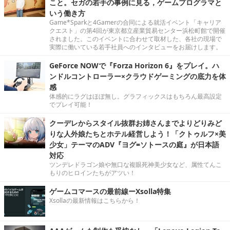
こと。セガの若手の事例に見る，ゲームプログラマと
いう働き方
Game*Sparkと4Gamerの合同による就活イベント「キャリア
クエスト」の第4回が東京都立産業貿易センター浜松町館で開催
されました。このイベントに合わせて取材した、各社の現場で
実際に働いている若手社員へのインタビューをお届けします。
GeForce NOWで『Forza Horizon 6』をプレイ。ハ
ンドルコントローラー×クラウドゲーミングの底力を体
感
体感的にラグはほぼ無し。グラフィックスはもちろん最高設定
でプレイ可能！
クーデレからスタイル抜群お姉さんまでよりどりみど
りな人外娘たちとホテル経営しよう！「クトゥルフ×美
少女」テーマのADV『ヨグ=ソトースの庭』が日本語
対応
ツンデレドラゴン娘や無口な複眼死神美少女など、属性てんこ
もりのヒロインたちがアツい！
ゲームコマースの最前線ーXsolla特集
Xsollaの最新情報はこちらから！