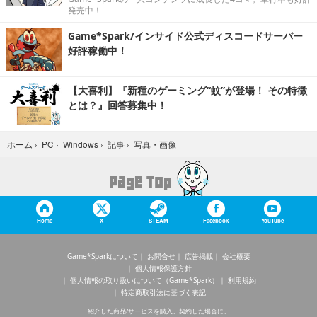
発売中！
Game*Spark/インサイド公式ディスコードサーバー
好評稼働中！
【大喜利】『新種のゲーミング“蚊”が登場！ その特徴
とは？』回答募集中！
写真・画像
ホーム
›
PC
›
Windows
›
記事
›
Home
X
STEAM
Facebook
YouTube
Game*Sparkについて
お問合せ
広告掲載
会社概要
個人情報保護方針
個人情報の取り扱いについて（Game*Spark）
利用規約
特定商取引法に基づく表記
紹介した商品/サービスを購入、契約した場合に、