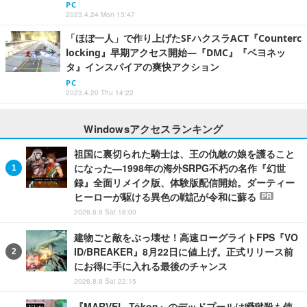
PC
2023.4.24 Mon 13:47
「ほぼ一人」で作り上げたSFハクスラACT『Counterc
locking』早期アクセス開始―『DMC』『ベヨネッ
タ』インスパイアの爽快アクション
PC
2023.4.20 Thu 14:22
Windowsアクセスランキング
祖国に裏切られた騎士は、王の仇敵の娘を護ること
になった―1998年の海外SRPG不朽の名作『幻世
録』全面リメイク版、体験版配信開始。ダーティー
ヒーローが駆ける異色の戦記が令和に蘇る
PR
2026.8.8 Sat 18:00
建物ごと敵をぶっ壊せ！高速ローグライトFPS『VO
ID/BREAKER』8月22日に値上げ。正式リリース前
にお得に手に入れる最後のチャンス
2026.8.8 Sat 22:15
『MARVEL Tōkon』のデッドプールは瞬獄殺も使