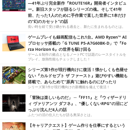
―41年ぶり完全新作『ROUTE16R』開発者インタビュ
ー。新旧スタッフが語るシリーズの魂。そして41年
前、たった1人のために手作業で直した世界に1本だけ
の“幻のカセット”の話
長い時を経て受け継がれる過去と、新たに生まれるものとは。
ゲームプレイも録画配信もこれ1台。AMD Ryzen™ AI
プロセッサ搭載の「G TUNE P5-A7G60BK-D」で『Fo
rza Horizon 6』の世界を駆け回る
ゲーム＆制作の拠点となるノートPCで話題のレースタイトルを
プレイ。放熱性能もチェックしました！
シリーズ第1作が現行機向けに復活！懐かしくも色褪せ
ない『カルドセプト ザ ファースト』遊びやすい機能も
搭載で、あらためて“原典”に触れるのにぴったり
シリーズ第1作が現行機向けの新機能を備えて復活！
「冒険は楽しいものだ」 ─『FF11』と『ウィザードリ
ィ ヴァリアンツ ダフネ』、"優しくないRPG"の沼にど
っぷり沈んだ4人の話
ふたつの沼の住人たちが語る奥深さとは。
【キャリアクエスト】ゲーム作りを仕事にするという