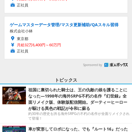
正社員
ゲームマスターデータ管理/マスタ更新補助/QAスキル習得
株式会社小林
東京都
月給32万6,400円～60万円
正社員
Sponsored by
トピックス
祖国に裏切られた騎士は、王の仇敵の娘を護ることに
なった―1998年の海外SRPG不朽の名作『幻世録』全
面リメイク版、体験版配信開始。ダーティーヒーロー
が駆ける異色の戦記が令和に蘇る
約30年の歴史を誇る海外SRPGの不朽の名作が全面リメイクされ
て登場！
車が変形してロボになった、でも『ルート16』だった