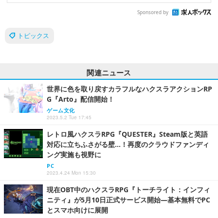
Sponsored by
トピックス
関連ニュース
世界に色を取り戻すカラフルなハクスラアクションRP
G『Arto』配信開始！
ゲーム文化
2023.5.2 Tue 17:45
レトロ風ハクスラRPG『QUESTER』Steam版と英語
対応に立ちふさがる壁…！再度のクラウドファンディ
ング実施も視野に
PC
2023.4.24 Mon 15:30
現在OBT中のハクスラRPG『トーチライト：インフィ
ニティ』が5月10日正式サービス開始―基本無料でPC
とスマホ向けに展開