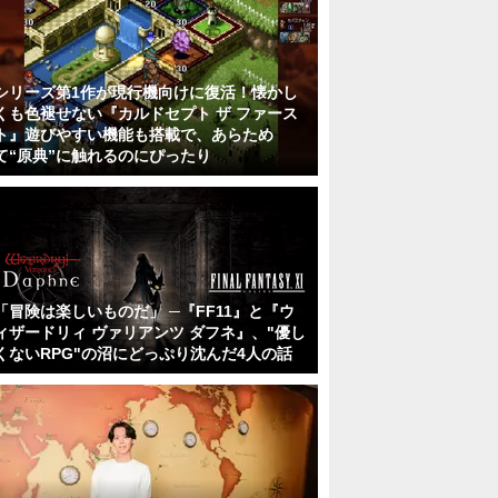
シリーズ第1作が現行機向けに復活！懐かし
くも色褪せない『カルドセプト ザ ファース
ト』遊びやすい機能も搭載で、あらため
て“原典”に触れるのにぴったり
「冒険は楽しいものだ」 ─『FF11』と『ウ
ィザードリィ ヴァリアンツ ダフネ』、"優し
くないRPG"の沼にどっぷり沈んだ4人の話