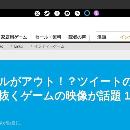
家庭用ゲーム
セール・無料
読者の声
漫画
イン
ac
Linux
インディーゲーム
”ルがアウト！？ツイート
抜くゲームの映像が話題 
法が話題に。