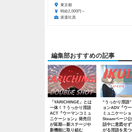
東京都
時給2,000円～
派遣社員
編集部おすすめの記事
「YARICHINGE」とは
“うっかり淫語
一体！？うっかり淫語
ョンADV『ウ
ACT『ウーマンコミュ
ミュニケーショ
ニケーション』発売日
Steamページ
が延期―新ステージや
話中に意図せず
新機能に取り組む
がる淫語を見つ