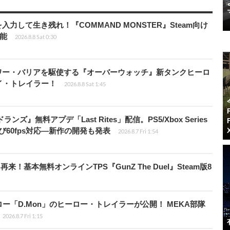
力して生き残れ！『COMMAND MONSTER』Steam向け
可能
2026.8.8 Sat 0:30
ワー・バリアを駆使する『オーバーウォッチ』新タンクヒーロ
レイ・トレイラー！
2026.8.8 Sat 1:45
ズ』無料アプデ「Last Rites」配信。PS5/Xbox Series
よび60fps対応―新作の開発も発表
2026.8.7 Fri 1:54
基本無料オンラインTPS『GunZ The Duel』Steam版8
「D.Mon」のヒーロー・トレイラーが公開！ MEKA部隊
2026.8.7 Fri 1:15