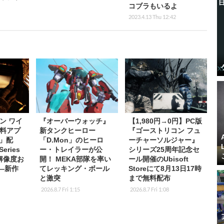
コブラもいるよ
2023.4.13 Thu 12:42
ン ワイ
『オーバーウォッチ』
【1,980円→0円】PC版
料アプ
新タンクヒーロー
『ゴーストリコン フュ
s」配
「D.Mon」のヒーロ
ーチャーソルジャー』
eries
ー・トレイラーが公
シリーズ25周年記念セ
K解像度お
開！ MEKA部隊を率い
ール開催のUbisoft
応―新作
てレッキング・ボール
Storeにて8月13日17時
と激突
まで無料配布
2026.8.7 Fri 1:15
2026.8.7 Fri 1:08