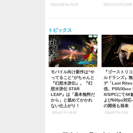
2023.3.28 Tue 12:45
2022.11.11 Fri 23:00
トピックス
モバイル向け新作は“や
『ゴーストリコ
ってること”がちゃんと
ルドランズ』無
『幻想水滸伝』。『幻
デ「Last Rite
想水滸伝 STAR
信。PS5/Xbox S
LEAP』は「基本無料だ
X/S/PCにて4
から」と舐めてかかれ
よび60fps対
ない仕上がり！
の開発も発表
2026.8.7 Fri 18:00
2026.8.7 Fri 1:54