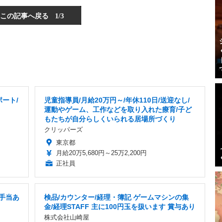
この記事へ戻る
1/3
ート/
児童指導員/月給20万円～/年休110日/送迎なし/
運動やゲーム、工作などを取り入れた療育/子ど
もたちが自分らしくいられる居場所づくり
クリッパーズ
東京都
月給20万5,680円～25万2,200円
正社員
宅手当あ
検品/カウンター/経理・簿記 ゲームマシンの集
金/経理STAFF 主に100円玉を扱います 賞与あり
株式会社山崎屋