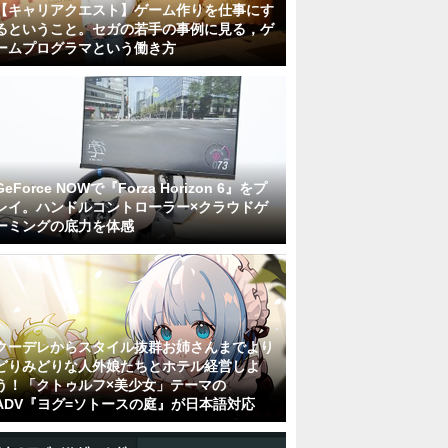
【キャリアクエスト】ゲーム作りを仕事にす
るということ。セガの若手の事例に見る，ゲ
ームプログラマという働き方
GeForce NOWで『Forza Horizon 6』をプ
レイ。ハンドルコントローラー×クラウドゲ
ーミングの底力を体感
クーデレからスタイル抜群お姉さんまでより
どりみどりな人外娘たちとホテル経営しよ
う！「クトゥルフ×美少女」テーマの
ADV『ヨグ=ソトースの庭』が日本語対応