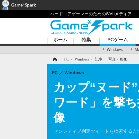
Game*Spark
ハードコアゲーマーのためのWebメディア
ホーム
特集
PCゲーム
Windows
M
ホーム
›
PC
›
Windows
›
記事
›
写真・画像
PC
Windows
カップ“ヌード
ワード」を撃ち
像
センシティブ判定ツイートを検索する方