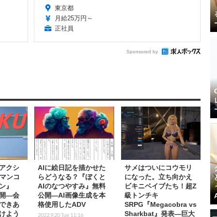
東京都
月給25万円～
正社員
Sponsored by
”アクシ
AIに絵日記を描かせた
サメはついにコウモリ
ーマンコ
らどうなる？『ぼくと
になった。立ち向かえ
ン』
AIのなつやすみ』無料
ビキニベイブたち！超Z
公開―会
公開―AI画像生成を本
級トンチキ
できあ
格使用したADV
SRPG『Megacobra vs
けよう
Sharkbat』発表―巨大
2022.9.20 Tue 11:16