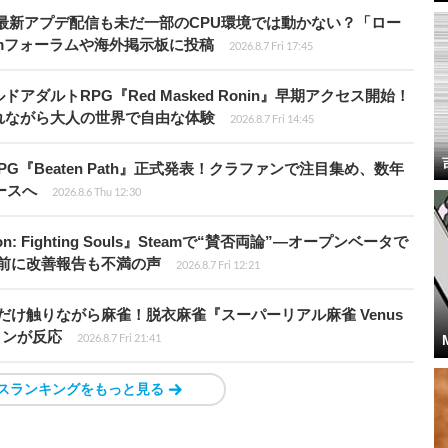
最新アプデ配信も未だ一部のCPU環境では動かない？「ロー
amフォーラムや海外掲示板に投稿
2026.8.7 Fri 17:45
ダルトRPG『Red Masked Ronin』早期アクセス開始！
れながら大人の世界で自由な体験
2026.8.7 Fri 14:45
PG『Beaten Path』正式発表！クラファンで注目集め、数年
ースへ
2026.8.6 Thu 12:30
: Fighting Souls』Steamで“賛否両論”―オープンベータで
前に改善報告も不満の声
2026.8.7 Fri 12:21
だけ触りながら麻雀！脱衣麻雀『スーパーリアル麻雀 Venus
インが反応
2026.8.7 Fri 21:41
スランキングをもっと見る