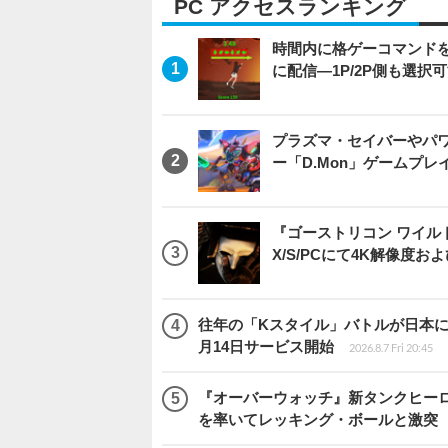
PC アクセスランキング
時間内に格ゲーコマンドを入
に配信―1P/2P側も選択
プラズマ・セイバーやパ
ー「D.Mon」ゲームプ
『ゴーストリコン ワイルドラン
X/S/PCにて4K解像度お
往年の「Kスタイル」バトルが日本に再来！
月14日サービス開始
2026.8.7 Fri 20:45
『オーバーウォッチ』新タンクヒーロー
を率いてレッキング・ボールと激突