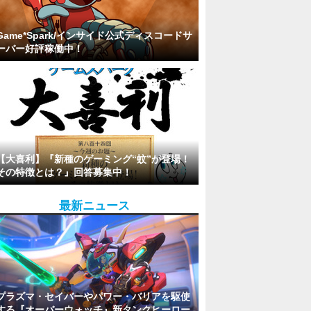
Game*Spark/インサイド公式ディスコードサ
ーバー好評稼働中！
【大喜利】『新種のゲーミング“蚊”が登場！
その特徴とは？』回答募集中！
最新ニュース
プラズマ・セイバーやパワー・バリアを駆使
する『オーバーウォッチ』新タンクヒーロー