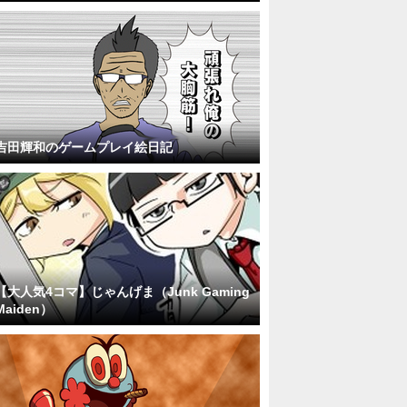
吉田輝和のゲームプレイ絵日記
【大人気4コマ】じゃんげま（Junk Gaming
Maiden）