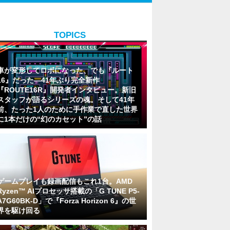
TOPICS
車が変形してロボになった、でも『ルート
16』だった―41年ぶり完全新作
『ROUTE16R』開発者インタビュー。新旧
スタッフが語るシリーズの魂。そして41年
前、たった1人のために手作業で直した世界
に1本だけの“幻のカセット”の話
ゲームプレイも録画配信もこれ1台。AMD
Ryzen™ AIプロセッサ搭載の「G TUNE P5-
A7G60BK-D」で『Forza Horizon 6』の世
界を駆け回る