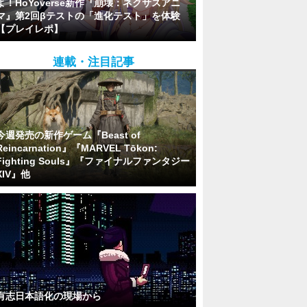
よ！HoYoverse新作『崩壊：ネクサスアニ
マ』第2回βテストの「進化テスト」を体験
【プレイレポ】
連載・注目記事
今週発売の新作ゲーム『Beast of
Reincarnation』『MARVEL Tōkon:
Fighting Souls』『ファイナルファンタジー
XIV』他
有志日本語化の現場から