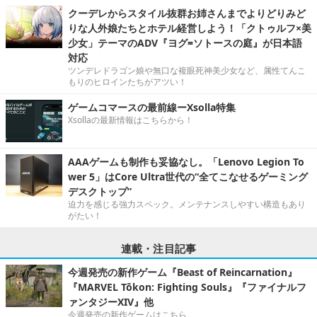
クーデレからスタイル抜群お姉さんまでよりどりみど
りな人外娘たちとホテル経営しよう！「クトゥルフ×美
少女」テーマのADV『ヨグ=ソトースの庭』が日本語
対応
ツンデレドラゴン娘や無口な複眼死神美少女など、属性てんこ
もりのヒロインたちがアツい！
ゲームコマースの最前線ーXsolla特集
Xsollaの最新情報はこちらから！
AAAゲームも制作も妥協なし。「Lenovo Legion To
wer 5」はCore Ultra世代の“全てこなせるゲーミング
デスクトップ”
迫力を感じる強力スペック。メンテナンスしやすい構造もあり
がたい！
連載・注目記事
今週発売の新作ゲーム『Beast of Reincarnation』
『MARVEL Tōkon: Fighting Souls』『ファイナルフ
ァンタジーXIV』他
今週発売の新作ゲームはこちら。