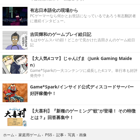
有志日本語化の現場から
PCゲーマーなら何かとお世話になっているであろう有志翻訳者
に連続インタビュー。
吉田輝和のゲームプレイ絵日記
もはやゲムスパの顔！どこかで見かけた吉田さんのゲーム絵日
記
【大人気4コマ】じゃんげま（Junk Gaming Maide
n）
Game*Sparkの一大コンテンツに成長した4コマ。単行本も好評
発売中！
Game*Spark/インサイド公式ディスコードサーバー
好評稼働中！
【大喜利】『新種のゲーミング“蚊”が登場！ その特徴
とは？』回答募集中！
写真・画像
ホーム
›
家庭用ゲーム
›
PS5
›
記事
›