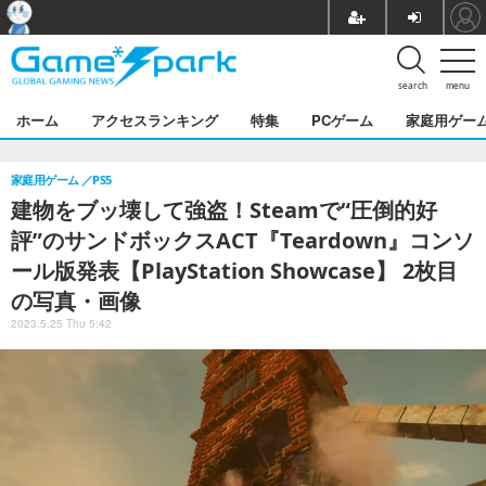
search
menu
ホーム
アクセスランキング
特集
PCゲーム
家庭用ゲー
家庭用ゲーム
PS5
建物をブッ壊して強盗！Steamで“圧倒的好
評”のサンドボックスACT『Teardown』コンソ
ール版発表【PlayStation Showcase】 2枚目
の写真・画像
2023.5.25 Thu 5:42