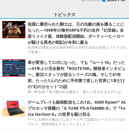
トピックス
祖国に裏切られた騎士は、王の仇敵の娘を護ることに
なった―1998年の海外SRPG不朽の名作『幻世録』全
面リメイク版、体験版配信開始。ダーティーヒーロー
が駆ける異色の戦記が令和に蘇る
約30年の歴史を誇る海外SRPGの不朽の名作が全面リメイクされ
て登場！
車が変形してロボになった、でも『ルート16』だった
―41年ぶり完全新作『ROUTE16R』開発者インタビュ
ー。新旧スタッフが語るシリーズの魂。そして41年
前、たった1人のために手作業で直した世界に1本だけ
の“幻のカセット”の話
長い時を経て受け継がれる過去と、新たに生まれるものとは。
ゲームプレイも録画配信もこれ1台。AMD Ryzen™ AI
プロセッサ搭載の「G TUNE P5-A7G60BK-D」で『Fo
rza Horizon 6』の世界を駆け回る
ゲーム＆制作の拠点となるノートPCで話題のレースタイトルを
プレイ。放熱性能もチェックしました！