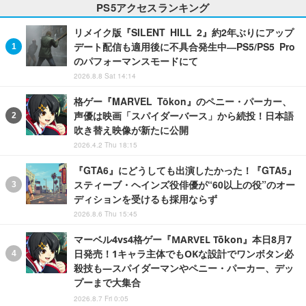
PS5アクセスランキング
リメイク版『SILENT HILL 2』約2年ぶりにアップ
デート配信も適用後に不具合発生中―PS5/PS5 Pro
のパフォーマンスモードにて
2026.8.8 Sat 14:14
格ゲー『MARVEL Tōkon』のペニー・パーカー、
声優は映画「スパイダーバース」から続投！日本語
吹き替え映像が新たに公開
2026.4.2 Thu 18:15
『GTA6』にどうしても出演したかった！『GTA5』
スティーブ・ヘインズ役俳優が“60以上の役”のオー
ディションを受けるも採用ならず
2026.8.6 Thu 15:45
マーベル4vs4格ゲー『MARVEL Tōkon』本日8月7
日発売！1キャラ主体でもOKな設計でワンボタン必
殺技も―スパイダーマンやペニー・パーカー、デッ
プーまで大集合
2026.8.7 Fri 0:05