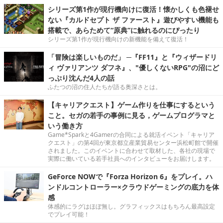
シリーズ第1作が現行機向けに復活！懐かしくも色褪せ
ない『カルドセプト ザ ファースト』遊びやすい機能も
搭載で、あらためて“原典”に触れるのにぴったり
シリーズ第1作が現行機向けの新機能を備えて復活！
「冒険は楽しいものだ」 ─『FF11』と『ウィザードリ
ィ ヴァリアンツ ダフネ』、"優しくないRPG"の沼にど
っぷり沈んだ4人の話
ふたつの沼の住人たちが語る奥深さとは。
【キャリアクエスト】ゲーム作りを仕事にするという
こと。セガの若手の事例に見る，ゲームプログラマと
いう働き方
Game*Sparkと4Gamerの合同による就活イベント「キャリア
クエスト」の第4回が東京都立産業貿易センター浜松町館で開催
されました。このイベントに合わせて取材した、各社の現場で
実際に働いている若手社員へのインタビューをお届けします。
GeForce NOWで『Forza Horizon 6』をプレイ。ハ
ンドルコントローラー×クラウドゲーミングの底力を体
感
体感的にラグはほぼ無し。グラフィックスはもちろん最高設定
でプレイ可能！