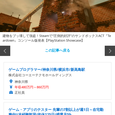
建物をブッ壊して強盗！Steamで“圧倒的好評”のサンドボックスACT『Te
ardown』コンソール版発表【PlayStation Showcase】
この記事へ戻る
ゲームプログラマー/神奈川県/横浜市/新高島駅
株式会社コーエーテクモホールディングス
神奈川県
年収480万円～860万円
正社員
ゲーム・アプリのテスター 先輩の7割以上が週1日～在宅勤
務中!/未経験歓迎/年休125日/残業月5h