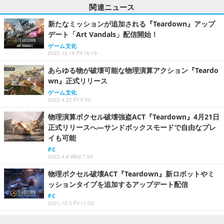
関連ニュース
新たなミッションが追加される『Teardown』アップ
デート「Art Vandals」配信開始！
ゲーム文化
2022.12.16 Fri 16:19
あらゆる物が破壊可能な物理演算アクション『Teardo
wn』正式リリース
ゲーム文化
2022.4.22 Fri 6:00
物理演算ボクセル破壊強盗ACT『Teardown』4月21日
正式リリースへ―サンドボックスモードで自由なプレ
イも可能
PC
2022.4.6 Wed 7:00
物理ボクセル破壊ACT『Teardown』新ロボットやミ
ッションタイプを追加するアップデート配信
PC
2021.12.3 Fri 11:03