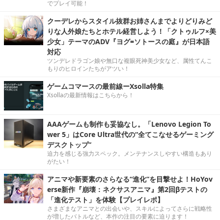
でプレイ可能！
クーデレからスタイル抜群お姉さんまでよりどりみど
りな人外娘たちとホテル経営しよう！「クトゥルフ×美
少女」テーマのADV『ヨグ=ソトースの庭』が日本語
対応
ツンデレドラゴン娘や無口な複眼死神美少女など、属性てんこ
もりのヒロインたちがアツい！
ゲームコマースの最前線ーXsolla特集
Xsollaの最新情報はこちらから！
AAAゲームも制作も妥協なし。「Lenovo Legion To
wer 5」はCore Ultra世代の“全てこなせるゲーミング
デスクトップ”
迫力を感じる強力スペック。メンテナンスしやすい構造もあり
がたい！
アニマや新要素のさらなる“進化”を目撃せよ！HoYov
erse新作『崩壊：ネクサスアニマ』第2回βテストの
「進化テスト」を体験【プレイレポ】
さまざまなアニマとの出会いや、スキルによってさらに戦略性
が増したバトルなど、本作の注目の要素に迫ります！