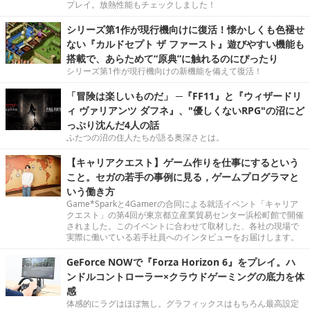
プレイ。放熱性能もチェックしました！
シリーズ第1作が現行機向けに復活！懐かしくも色褪せ
ない『カルドセプト ザ ファースト』遊びやすい機能も
搭載で、あらためて“原典”に触れるのにぴったり
シリーズ第1作が現行機向けの新機能を備えて復活！
「冒険は楽しいものだ」 ─『FF11』と『ウィザードリ
ィ ヴァリアンツ ダフネ』、"優しくないRPG"の沼にど
っぷり沈んだ4人の話
ふたつの沼の住人たちが語る奥深さとは。
【キャリアクエスト】ゲーム作りを仕事にするという
こと。セガの若手の事例に見る，ゲームプログラマと
いう働き方
Game*Sparkと4Gamerの合同による就活イベント「キャリア
クエスト」の第4回が東京都立産業貿易センター浜松町館で開催
されました。このイベントに合わせて取材した、各社の現場で
実際に働いている若手社員へのインタビューをお届けします。
GeForce NOWで『Forza Horizon 6』をプレイ。ハ
ンドルコントローラー×クラウドゲーミングの底力を体
感
体感的にラグはほぼ無し。グラフィックスはもちろん最高設定