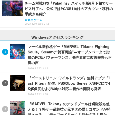
チーム対戦FPS『Paladins』スイッチ版6月下旬でサー
ビス終了へ―公式ではPC/XB1向けのアカウント移行の
手続きも紹介
家庭用ゲーム
2023.4.19 Wed 21:51
Windowsアクセスランキング
マーベル新作格ゲー『MARVEL Tōkon: Fighting
Souls』Steamで“賛否両論”―オープンベータで指
摘のPC版パフォーマンス、発売直前に改善報告も不
満の声
2026.8.7 Fri 12:21
『ゴーストリコン ワイルドランズ』無料アプデ「L
ast Rites」配信。PS5/Xbox Series X/S/PCにて4
K解像度および60fps対応―新作の開発も発表
2026.8.7 Fri 1:54
『MARVEL Tōkon』のデッドプールは瞬獄殺も使
える！？格ゲー乱舞技が元ネタの隠しコマンドが発
見される。「デップードリームを使わざるを得な