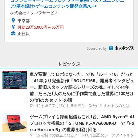
コンシューマーゲームプログラマー業務/システムエンジニ
ア/基本設計/ゲームコンテンツ開発企業/C++
株式会社スタッフサービス
東京都
月給23万5,000円～55万円
正社員
Sponsored by
トピックス
車が変形してロボになった、でも『ルート16』だった
―41年ぶり完全新作『ROUTE16R』開発者インタビュ
ー。新旧スタッフが語るシリーズの魂。そして41年
前、たった1人のために手作業で直した世界に1本だけ
の“幻のカセット”の話
長い時を経て受け継がれる過去と、新たに生まれるものとは。
ゲームプレイも録画配信もこれ1台。AMD Ryzen™ AI
プロセッサ搭載の「G TUNE P5-A7G60BK-D」で『Fo
rza Horizon 6』の世界を駆け回る
ゲーム＆制作の拠点となるノートPCで話題のレースタイトルを