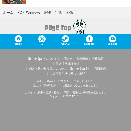
写真・画像
ホーム
›
PC
›
Windows
›
記事
›
Home
X
STEAM
Facebook
YouTube
Game*Sparkについて
お問合せ
広告掲載
会社概要
個人情報保護方針
個人情報の取り扱いについて（Game*Spark）
利用規約
特定商取引法に基づく表記
紹介した商品/サービスを購入、契約した場合に、
売上の一部が弊社サイトに還元されることがあります。
当サイトに掲載の記事・見出し・写真・画像の無断転載を禁じます。
Copyright © 2026 IID, Inc.