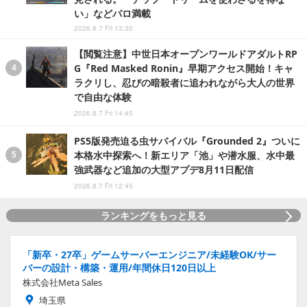
い」などパロ満載
2026.8.7 Fri 13:30
【閲覧注意】中世日本オープンワールドアダルトRP
G『Red Masked Ronin』早期アクセス開始！キャ
ラクリし、忍びの暗殺者に追われながら大人の世界
で自由な体験
2026.8.7 Fri 14:45
PS5版発売迫る虫サバイバル『Grounded 2』ついに
本格水中探索へ！新エリア「池」や潜水服、水中最
強武器など追加の大型アプデ8月11日配信
2026.8.7 Fri 12:45
ランキングをもっと見る
「新卒・27卒」ゲームサーバーエンジニア/未経験OK/サー
バーの設計・構築・運用/年間休日120日以上
株式会社Meta Sales
埼玉県