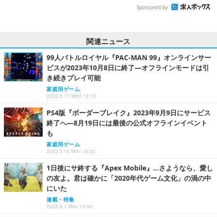
Sponsored by
関連ニュース
99人バトルロイヤル『PAC-MAN 99』オンラインサー
ビスが2023年10月8日に終了―オフラインモードは引
き続きプレイ可能
家庭用ゲーム
2023.5.17 Wed 12:15
PS4版『ボーダーブレイク』2023年9月9日にサービス
終了へ―8月19日には最後の公式オフラインイベント
も
家庭用ゲーム
2023.5.15 Mon 16:32
1日後にサ終する『Apex Mobile』…さようなら、愛し
の友よ。君は確かに「2020年代ゲーム文化」の渦の中
にいた
連載・特集
2023.5.1 Mon 19:00