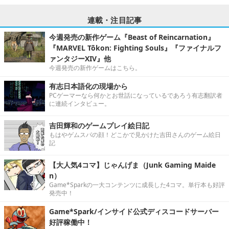
連載・注目記事
今週発売の新作ゲーム『Beast of Reincarnation』
『MARVEL Tōkon: Fighting Souls』『ファイナルフ
ァンタジーXIV』他
今週発売の新作ゲームはこちら。
有志日本語化の現場から
PCゲーマーなら何かとお世話になっているであろう有志翻訳者
に連続インタビュー。
吉田輝和のゲームプレイ絵日記
もはやゲムスパの顔！どこかで見かけた吉田さんのゲーム絵日
記
【大人気4コマ】じゃんげま（Junk Gaming Maide
n）
Game*Sparkの一大コンテンツに成長した4コマ。単行本も好評
発売中！
Game*Spark/インサイド公式ディスコードサーバー
好評稼働中！