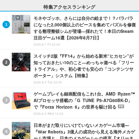
特集アクセスランキング
モネやゴッホ、さらには自分の絵まで！？バラバラ
になった2,000個以上のピースを集めてパズルを修復
する整理整頓シムが登場―採れたて！本日のSteam
注目ゲーム16選【2026年8月7日】
2026.8.7 Fri 22:00
スイッチ2版『FF14』から始める新米“ヒカセン”が
知っておきたい10のこと―めっちゃ遊べる「フリー
トライアル」や、初心者でも安心の「コンテンツサ
ポーター」システム【特集】
2026.8.4 Tue 22:20
ゲームプレイも録画配信もこれ1台。AMD Ryzen™
AIプロセッサ搭載の「G TUNE P5-A7G60BK-D」
で『Forza Horizon 6』の世界を駆け回る
PR
2026.8.5 Wed 12:00
日本がまだ取りにいけていないメカゲーム市場―
『War Robots』3億人の成功から見える海外メカゲ
ーム市場と、日本のメカゲームへの提言【オリーさ