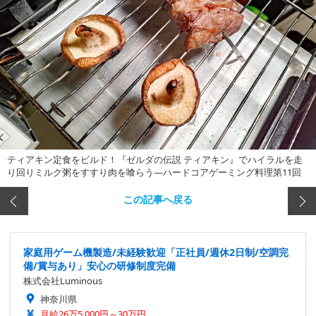
ティアキン定食をビルド！『ゼルダの伝説 ティアキン』でハイラルを走
り回りミルク粥をすすり肉を喰らう―ハードコアゲーミング料理第11回
この記事へ戻る
家庭用ゲーム機製造/未経験歓迎「正社員/週休2日制/空調完
備/賞与あり」安心の研修制度完備
株式会社Luminous
神奈川県
月給26万5,000円～30万円