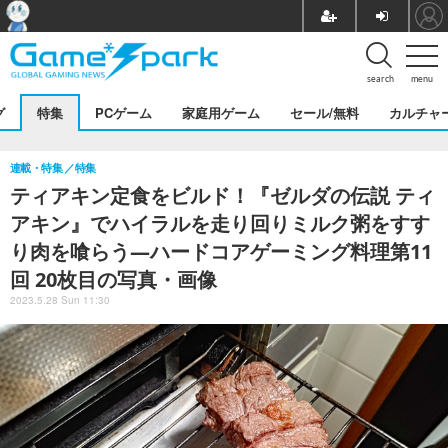
search
menu
グ
特集
PCゲーム
家庭用ゲーム
セール/無料
カルチャ
連載・特集
特集
ティアキン定食をビルド！『ゼルダの伝説 ティ
アキン』でハイラルを走り回りミルク粥をすす
り肉を喰らう―ハードコアゲーミング料理第11
回 20枚目の写真・画像
2023.5.28 Sun 11:30