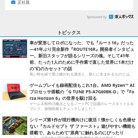
正社員
Sponsored by
トピックス
車が変形してロボになった、でも『ルート16』だった
―41年ぶり完全新作『ROUTE16R』開発者インタビュ
ー。新旧スタッフが語るシリーズの魂。そして41年
前、たった1人のために手作業で直した世界に1本だけ
の“幻のカセット”の話
長い時を経て受け継がれる過去と、新たに生まれるものとは。
ゲームプレイも録画配信もこれ1台。AMD Ryzen™ AI
プロセッサ搭載の「G TUNE P5-A7G60BK-D」で『Fo
rza Horizon 6』の世界を駆け回る
ゲーム＆制作の拠点となるノートPCで話題のレースタイトルを
プレイ。放熱性能もチェックしました！
シリーズ第1作が現行機向けに復活！懐かしくも色褪せ
ない『カルドセプト ザ ファースト』遊びやすい機能も
搭載で、あらためて“原典”に触れるのにぴったり