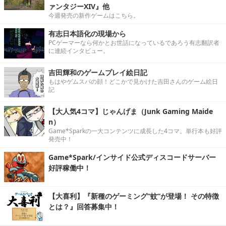
ァンタジーXIV』他
今週発売の新作ゲームはこちら。
有志日本語化の現場から
PCゲーマーなら何かとお世話になっているであろう有志翻訳者
に連続インタビュー。
吉田輝和のゲームプレイ絵日記
もはやゲムスパの顔！どこかで見かけた吉田さんのゲーム絵日
記
【大人気4コマ】じゃんげま（Junk Gaming Maide
n）
Game*Sparkの一大コンテンツに成長した4コマ。単行本も好評
発売中！
Game*Spark/インサイド公式ディスコードサーバー
好評稼働中！
【大喜利】『新種のゲーミング“蚊”が登場！ その特徴
とは？』回答募集中！