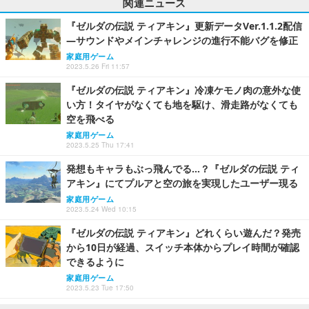
関連ニュース
『ゼルダの伝説 ティアキン』更新データVer.1.1.2配信
―サウンドやメインチャレンジの進行不能バグを修正
家庭用ゲーム
2023.5.26 Fri 11:57
『ゼルダの伝説 ティアキン』冷凍ケモノ肉の意外な使
い方！タイヤがなくても地を駆け、滑走路がなくても
空を飛べる
家庭用ゲーム
2023.5.25 Thu 17:41
発想もキャラもぶっ飛んでる…？『ゼルダの伝説 ティ
アキン』にてプルアと空の旅を実現したユーザー現る
家庭用ゲーム
2023.5.24 Wed 10:15
『ゼルダの伝説 ティアキン』どれくらい遊んだ？発売
から10日が経過、スイッチ本体からプレイ時間が確認
できるように
家庭用ゲーム
2023.5.23 Tue 17:50