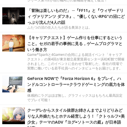
シリーズ第1作が現行機向けの新機能を備えて復活！
「冒険は楽しいものだ」 ─『FF11』と『ウィザードリ
ィ ヴァリアンツ ダフネ』、"優しくないRPG"の沼にど
っぷり沈んだ4人の話
ふたつの沼の住人たちが語る奥深さとは。
【キャリアクエスト】ゲーム作りを仕事にするという
こと。セガの若手の事例に見る，ゲームプログラマと
いう働き方
Game*Sparkと4Gamerの合同による就活イベント「キャリア
クエスト」の第4回が東京都立産業貿易センター浜松町館で開催
されました。このイベントに合わせて取材した、各社の現場で
実際に働いている若手社員へのインタビューをお届けします。
GeForce NOWで『Forza Horizon 6』をプレイ。ハ
ンドルコントローラー×クラウドゲーミングの底力を体
感
体感的にラグはほぼ無し。グラフィックスはもちろん最高設定
でプレイ可能！
クーデレからスタイル抜群お姉さんまでよりどりみど
りな人外娘たちとホテル経営しよう！「クトゥルフ×美
少女」テーマのADV『ヨグ=ソトースの庭』が日本語