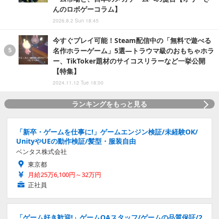
んのロボゲーコラム】
2026.8.2 Sun 18:45
今すぐプレイ可能！Steam配信中の「無料で遊べる
名作ホラーゲーム」5選―トラウマ級のおもちゃホラ
ー、TikToker題材のサイコスリラーなど一挙公開
【特集】
2024.11.12 Tue 18:00
ランキングをもっと見る
「新卒・ゲームを仕事に!」ゲームエンジン検証/未経験OK/
UnityやUEの動作検証/髪型・服装自由
ベンタス株式会社
東京都
月給25万6,100円～32万円
正社員
「ゲーム好き歓迎!」ゲームQAスタッフ/ゲームの品質保証/2