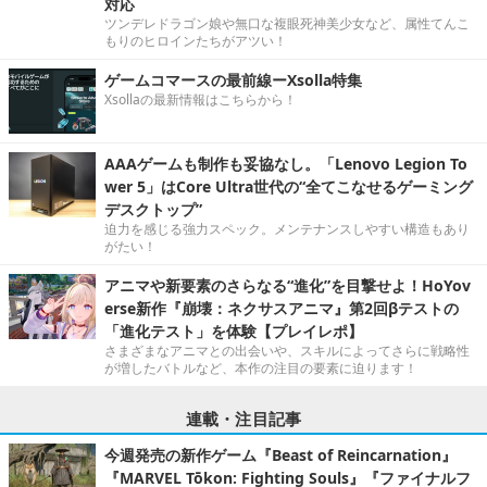
対応
ツンデレドラゴン娘や無口な複眼死神美少女など、属性てんこ
もりのヒロインたちがアツい！
ゲームコマースの最前線ーXsolla特集
Xsollaの最新情報はこちらから！
AAAゲームも制作も妥協なし。「Lenovo Legion To
wer 5」はCore Ultra世代の“全てこなせるゲーミング
デスクトップ”
迫力を感じる強力スペック。メンテナンスしやすい構造もあり
がたい！
アニマや新要素のさらなる“進化”を目撃せよ！HoYov
erse新作『崩壊：ネクサスアニマ』第2回βテストの
「進化テスト」を体験【プレイレポ】
さまざまなアニマとの出会いや、スキルによってさらに戦略性
が増したバトルなど、本作の注目の要素に迫ります！
連載・注目記事
今週発売の新作ゲーム『Beast of Reincarnation』
『MARVEL Tōkon: Fighting Souls』『ファイナルフ