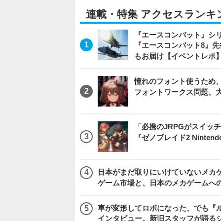
連載・特集 アクセスランキ
『エースコンバット』シ
『エースコンバット8』
もお届け【イベントレポ
憧れのフォント使うため、
フォントワークス問題、
「必携のJRPGがスイッ
『ゼノブレイド2 Nintendo S
日本がまだ取りにいけていないメカゲー
ゲーム市場と、日本のメカゲームへ
車が変形してロボになった、でも『ルー
インタビュー。新旧スタッフが語るシ