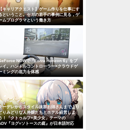
【キャリアクエスト】ゲーム作りを仕事にす
るということ。セガの若手の事例に見る，ゲ
ームプログラマという働き方
GeForce NOWで『Forza Horizon 6』をプ
レイ。ハンドルコントローラー×クラウドゲ
ーミングの底力を体感
クーデレからスタイル抜群お姉さんまでより
どりみどりな人外娘たちとホテル経営しよ
う！「クトゥルフ×美少女」テーマの
ADV『ヨグ=ソトースの庭』が日本語対応