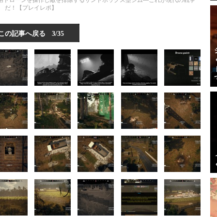
ove』軍用ドローンを操作し敵を排除するサンドボックス型シム―これが現代の戦争
だ！【プレイレポ】
この記事へ戻る
3/35