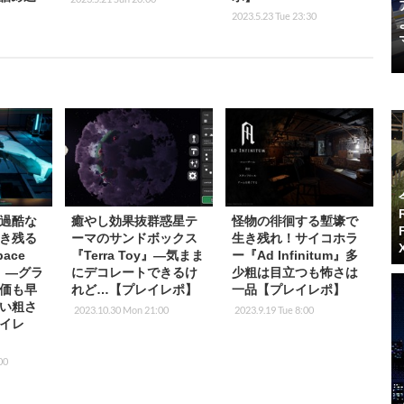
2023.5.23 Tue 23:30
過酷な
癒やし効果抜群惑星テ
怪物の徘徊する塹壕で
き残る
ーマのサンドボックス
生き残れ！サイコホラ
ace
『Terra Toy』―気まま
ー『Ad Infinitum』多
le』―グラ
にデコレートできるけ
少粗は目立つも怖さは
価も早
れど…【プレイレポ】
一品【プレイレポ】
い粗さ
2023.10.30 Mon 21:00
2023.9.19 Tue 8:00
イレ
00