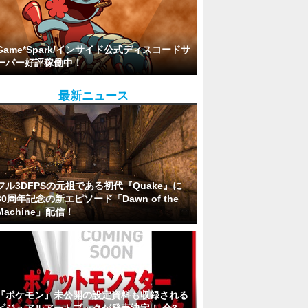
Game*Spark/インサイド公式ディスコードサ
ーバー好評稼働中！
最新ニュース
フル3DFPSの元祖である初代『Quake』に
30周年記念の新エピソード「Dawn of the
Machine」配信！
『ポケモン』未公開の設定資料も収録される