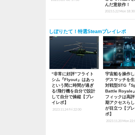
んだ意欲作！
2023.5.22 Mon 18:30
しぼりたて！特選Steamプレイレポ
“非常に好評”フライト
宇宙船を操作し
シム『Flyout』はあっ
デスマッチを生
という間に時間が過ぎ
対戦型STG『Sp
る!飛行機を自分で設計
Battle Roya
して自分で操縦【プレ
フィックは高評
イレポ】
期アクセスらし
が目立つ【プレ
2023.11.24 Fri 22:00
ポ】
2023.11.20 Mon 22: