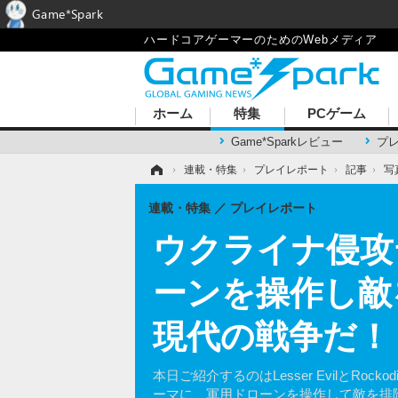
Game*Spark
ハードコアゲーマーのためのWebメディア
ホーム
特集
PCゲーム
Game*Sparkレビュー
プ
ホーム
›
連載・特集
›
プレイレポート
›
記事
›
写
連載・特集
プレイレポート
ウクライナ侵攻テー
ーンを操作し敵
現代の戦争だ！
本日ご紹介するのはLesser EvilとRo
ーマに、軍用ドローンを操作して敵を排