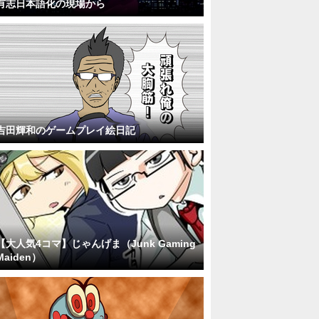
有志日本語化の現場から
吉田輝和のゲームプレイ絵日記
【大人気4コマ】じゃんげま（Junk Gaming
Maiden）