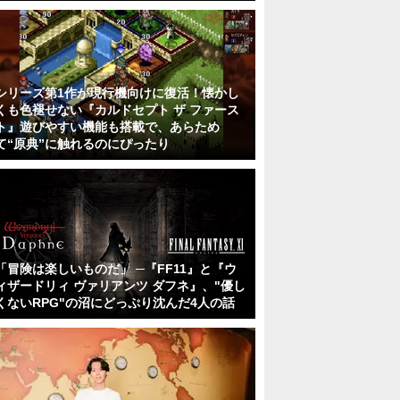
シリーズ第1作が現行機向けに復活！懐かし
くも色褪せない『カルドセプト ザ ファース
ト』遊びやすい機能も搭載で、あらため
て“原典”に触れるのにぴったり
「冒険は楽しいものだ」 ─『FF11』と『ウ
ィザードリィ ヴァリアンツ ダフネ』、"優し
くないRPG"の沼にどっぷり沈んだ4人の話