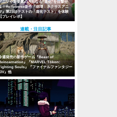
アニマや新要素のさらなる“進化”を目撃せ
よ！HoYoverse新作『崩壊：ネクサスアニ
マ』第2回βテストの「進化テスト」を体験
【プレイレポ】
連載・注目記事
今週発売の新作ゲーム『Beast of
Reincarnation』『MARVEL Tōkon:
Fighting Souls』『ファイナルファンタジー
XIV』他