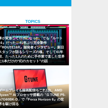
TOPICS
車が変形してロボになった、でも『ルート
16』だった―41年ぶり完全新作
『ROUTE16R』開発者インタビュー。新旧
スタッフが語るシリーズの魂。そして41年
前、たった1人のために手作業で直した世界
に1本だけの“幻のカセット”の話
ゲームプレイも録画配信もこれ1台。AMD
Ryzen™ AIプロセッサ搭載の「G TUNE P5-
A7G60BK-D」で『Forza Horizon 6』の世
界を駆け回る