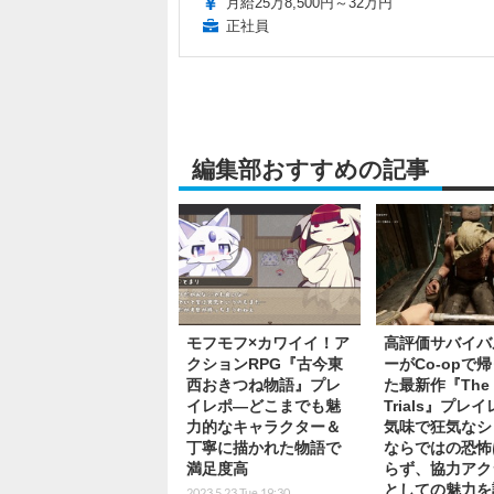
月給25万8,500円～32万円
正社員
編集部おすすめの記事
モフモフ×カワイイ！ア
高評価サバイバ
クションRPG『古今東
ーがCo-opで
西おきつね物語』プレ
た最新作『The O
イレポ―どこまでも魅
Trials』プレ
力的なキャラクター＆
気味で狂気なシ
丁寧に描かれた物語で
ならではの恐怖
満足度高
らず、協力アク
としての魅力を
2023.5.23 Tue 19:30