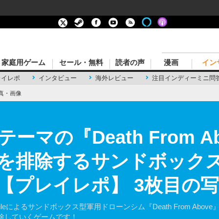
家庭用ゲーム
セール・無料
読者の声
漫画
イン
レイレポ
インタビュー
海外レビュー
注目インディーミニ問
真・画像
マの『Death From A
を排除するサンドボック
【プレイレポ】 3枚目の
ckodileによるサンドボックス型軍用ドローンシム『Death From 
除していくゲームです！