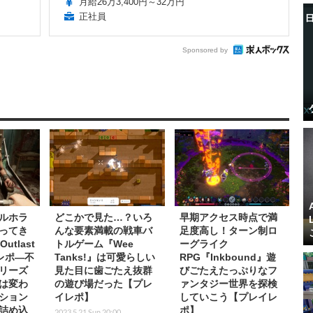
月給26万3,400円～32万円
正社員
Sponsored by
ルホラ
どこかで見た…？いろ
早期アクセス時点で満
帰ってき
んな要素満載の戦車バ
足度高し！ターン制ロ
utlast
トルゲーム『Wee
ーグライク
イレポ―不
Tanks!』は可愛らしい
RPG『Inkbound』遊
リーズ
見た目に歯ごたえ抜群
びごたえたっぷりなフ
は変わ
の遊び場だった【プレ
ァンタジー世界を探検
ション
イレポ】
していこう【プレイレ
詰め込
ポ】
2023.5.21 Sun 20:00