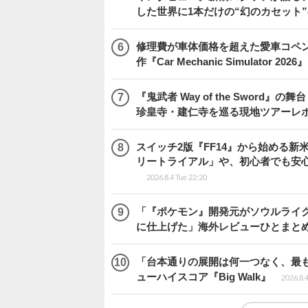
した世界に1本だけの“幻のカセット
修理費が車体価格を超えた愛車コペ
作『Car Mechanic Simulator 202
『鬼武者 Way of the Swo
珍皇寺・建仁寺を巡る現地ツアーレ
スイッチ2版『FF14』から始める新
リートライアル」や、初心者でも安
2026.8.4 Tue 22:20
「『ポケモン』開発元がソウルライク
に仕上げた」海外レビューひとまとめ『Beast
「台本通りの展開は何一つなく、最
ューハイスコア『Big Walk』
2026.8.