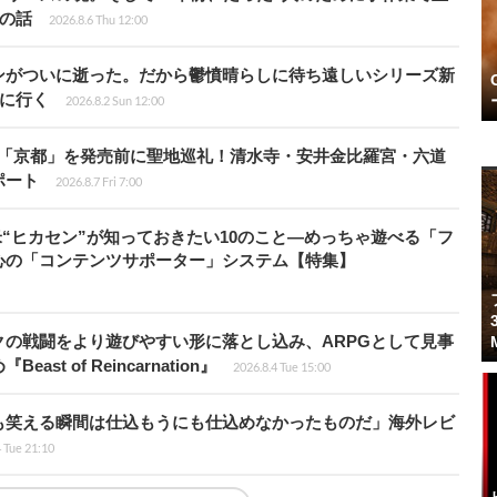
”の話
2026.8.6 Thu 12:00
ンがついに逝った。だから鬱憤晴らしに待ち遠しいシリーズ新
6』に行く
2026.8.2 Sun 12:00
rd』の舞台「京都」を発売前に聖地巡礼！清水寺・安井金比羅宮・六道
ポート
2026.8.7 Fri 7:00
米“ヒカセン”が知っておきたい10のこと―めっちゃ遊べる「フ
心の「コンテンツサポーター」システム【特集】
の戦闘をより遊びやすい形に落とし込み、ARPGとして見事
 of Reincarnation』
2026.8.4 Tue 15:00
も笑える瞬間は仕込もうにも仕込めなかったものだ」海外レビ
4 Tue 21:10