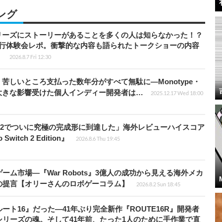
ング
リーズにストーリーがあることを多くの人は知らなかった！？
先行体験会レポ。衝撃的な内容も語られたトークショーの内容
】
2026.8.7 Fri 12:30
苦しいところ支払った数年分がすべて無駄に―Monotype・
大きな影響受けた個人インディー開発者は…
2025.12.17 Wed 18:00
チ2でついに究極の完成形に到達した」海外レビューハイスコア
witch 2 Edition』
2026.8.6 Thu 19:45
ム市場―『War Robots』3億人の成功から見える海外メカ
の提言【オリーさんのロボゲーコラム】
2026.8.2 Sun 18:45
ト16』だった―41年ぶり完全新作『ROUTE16R』開発者
リーズの魂。そして41年前、たった1人のために手作業で直