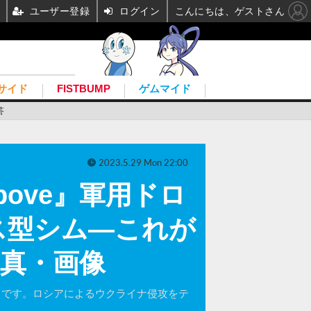
ユーザー登録
ログイン
こんにちは、ゲストさん
サイド
FISTBUMP
ゲムマイド
答
2023.5.29 Mon 22:00
bove』軍用ドロ
ス型シム―これが
写真・画像
Above』です。ロシアによるウクライナ侵攻をテ