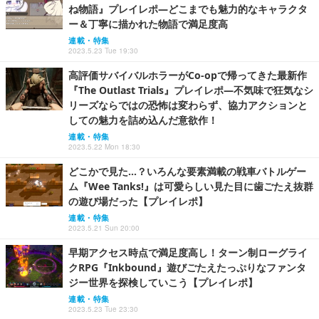
ね物語』プレイレポ―どこまでも魅力的なキャラクタ
ー＆丁寧に描かれた物語で満足度高
連載・特集
2023.5.23 Tue 19:30
高評価サバイバルホラーがCo-opで帰ってきた最新作
『The Outlast Trials』プレイレポ―不気味で狂気なシ
リーズならではの恐怖は変わらず、協力アクションと
しての魅力を詰め込んだ意欲作！
連載・特集
2023.5.22 Mon 18:30
どこかで見た…？いろんな要素満載の戦車バトルゲー
ム『Wee Tanks!』は可愛らしい見た目に歯ごたえ抜群
の遊び場だった【プレイレポ】
連載・特集
2023.5.21 Sun 20:00
早期アクセス時点で満足度高し！ターン制ローグライ
クRPG『Inkbound』遊びごたえたっぷりなファンタ
ジー世界を探検していこう【プレイレポ】
連載・特集
2023.5.23 Tue 23:30