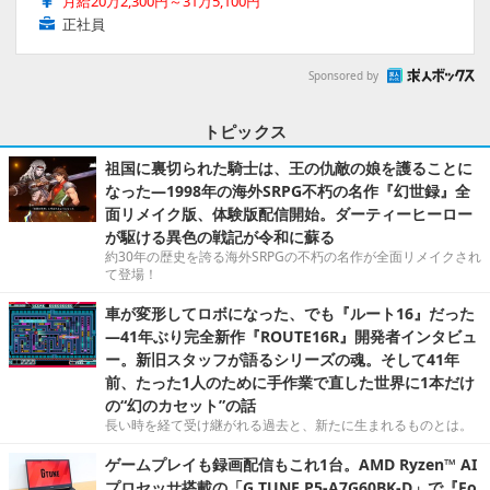
月給20万2,300円～31万5,100円
正社員
Sponsored by
トピックス
祖国に裏切られた騎士は、王の仇敵の娘を護ることに
なった―1998年の海外SRPG不朽の名作『幻世録』全
面リメイク版、体験版配信開始。ダーティーヒーロー
が駆ける異色の戦記が令和に蘇る
約30年の歴史を誇る海外SRPGの不朽の名作が全面リメイクされ
て登場！
車が変形してロボになった、でも『ルート16』だった
―41年ぶり完全新作『ROUTE16R』開発者インタビュ
ー。新旧スタッフが語るシリーズの魂。そして41年
前、たった1人のために手作業で直した世界に1本だけ
の“幻のカセット”の話
長い時を経て受け継がれる過去と、新たに生まれるものとは。
ゲームプレイも録画配信もこれ1台。AMD Ryzen™ AI
プロセッサ搭載の「G TUNE P5-A7G60BK-D」で『Fo