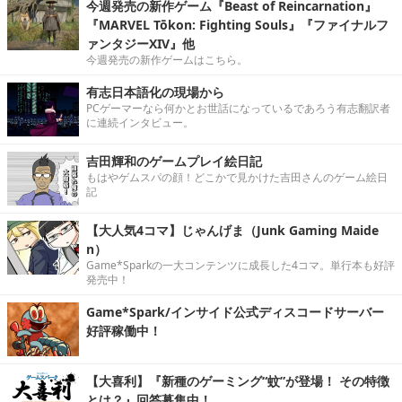
今週発売の新作ゲーム『Beast of Reincarnation』
『MARVEL Tōkon: Fighting Souls』『ファイナルフ
ァンタジーXIV』他
今週発売の新作ゲームはこちら。
有志日本語化の現場から
PCゲーマーなら何かとお世話になっているであろう有志翻訳者
に連続インタビュー。
吉田輝和のゲームプレイ絵日記
もはやゲムスパの顔！どこかで見かけた吉田さんのゲーム絵日
記
【大人気4コマ】じゃんげま（Junk Gaming Maide
n）
Game*Sparkの一大コンテンツに成長した4コマ。単行本も好評
発売中！
Game*Spark/インサイド公式ディスコードサーバー
好評稼働中！
【大喜利】『新種のゲーミング“蚊”が登場！ その特徴
とは？』回答募集中！