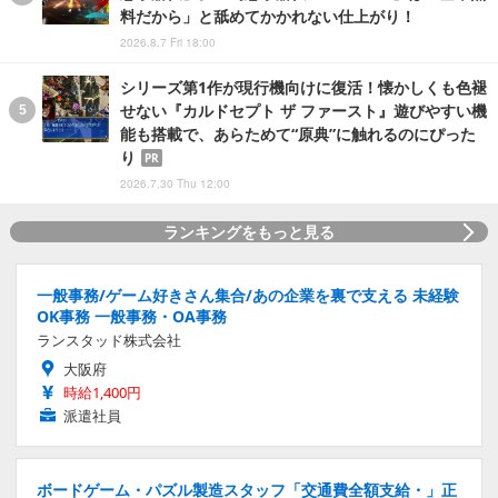
料だから」と舐めてかかれない仕上がり！
2026.8.7 Fri 18:00
シリーズ第1作が現行機向けに復活！懐かしくも色褪
せない『カルドセプト ザ ファースト』遊びやすい機
能も搭載で、あらためて“原典”に触れるのにぴった
り
PR
2026.7.30 Thu 12:00
ランキングをもっと見る
一般事務/ゲーム好きさん集合/あの企業を裏で支える 未経験
OK事務 一般事務・OA事務
ランスタッド株式会社
大阪府
時給1,400円
派遣社員
ボードゲーム・パズル製造スタッフ「交通費全額支給・」正