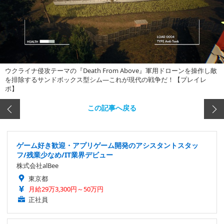
ウクライナ侵攻テーマの『Death From Above』軍用ドローンを操作し敵
を排除するサンドボックス型シム―これが現代の戦争だ！【プレイレ
ポ】
この記事へ戻る
ゲーム好き歓迎・アプリゲーム開発のアシスタントスタッ
フ/残業少なめ/IT業界デビュー
株式会社alBee
東京都
月給29万3,300円～50万円
正社員