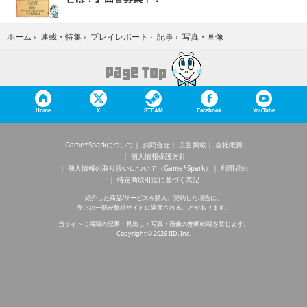
写真・画像
ホーム
›
連載・特集
›
プレイレポート
›
記事
›
Home
X
STEAM
Facebook
YouTube
Game*Sparkについて
お問合せ
広告掲載
会社概要
個人情報保護方針
個人情報の取り扱いについて（Game*Spark）
利用規約
特定商取引法に基づく表記
紹介した商品/サービスを購入、契約した場合に、
売上の一部が弊社サイトに還元されることがあります。
当サイトに掲載の記事・見出し・写真・画像の無断転載を禁じます。
Copyright © 2026 IID, Inc.