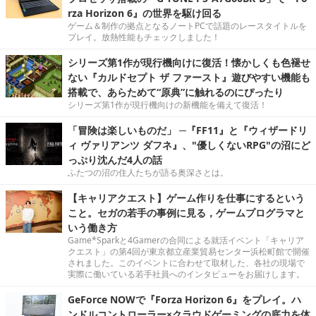
rza Horizon 6』の世界を駆け回る
ゲーム＆制作の拠点となるノートPCで話題のレースタイトルを
プレイ。放熱性能もチェックしました！
シリーズ第1作が現行機向けに復活！懐かしくも色褪せ
ない『カルドセプト ザ ファースト』遊びやすい機能も
搭載で、あらためて“原典”に触れるのにぴったり
シリーズ第1作が現行機向けの新機能を備えて復活！
「冒険は楽しいものだ」 ─『FF11』と『ウィザードリ
ィ ヴァリアンツ ダフネ』、"優しくないRPG"の沼にど
っぷり沈んだ4人の話
ふたつの沼の住人たちが語る奥深さとは。
【キャリアクエスト】ゲーム作りを仕事にするという
こと。セガの若手の事例に見る，ゲームプログラマと
いう働き方
Game*Sparkと4Gamerの合同による就活イベント「キャリア
クエスト」の第4回が東京都立産業貿易センター浜松町館で開催
されました。このイベントに合わせて取材した、各社の現場で
実際に働いている若手社員へのインタビューをお届けします。
GeForce NOWで『Forza Horizon 6』をプレイ。ハ
ンドルコントローラー×クラウドゲーミングの底力を体