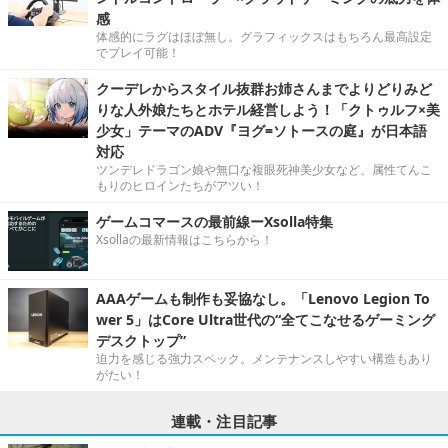
感
体感的にラグはほぼ無し。グラフィックスはもちろん最高設定
でプレイ可能！
クーデレからスタイル抜群お姉さんまでよりどりみど
りな人外娘たちとホテル経営しよう！「クトゥルフ×美
少女」テーマのADV『ヨグ=ソトースの庭』が日本語
対応
ツンデレドラゴン娘や無口な複眼死神美少女など、属性てんこ
もりのヒロインたちがアツい！
ゲームコマースの最前線ーXsolla特集
Xsollaの最新情報はこちらから！
AAAゲームも制作も妥協なし。「Lenovo Legion To
wer 5」はCore Ultra世代の“全てこなせるゲーミング
デスクトップ”
迫力を感じる強力スペック。メンテナンスしやすい構造もあり
がたい！
連載・注目記事