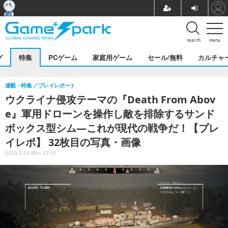
search
menu
グ
特集
PCゲーム
家庭用ゲーム
セール/無料
カルチャ
連載・特集
プレイレポート
ウクライナ侵攻テーマの『Death From Abov
e』軍用ドローンを操作し敵を排除するサンド
ボックス型シム―これが現代の戦争だ！【プレ
イレポ】 32枚目の写真・画像
2023.5.29 Mon 22:00