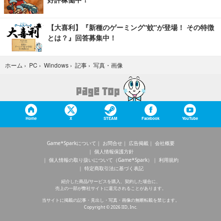
【大喜利】『新種のゲーミング“蚊”が登場！ その特徴
とは？』回答募集中！
写真・画像
ホーム
›
PC
›
Windows
›
記事
›
Home
X
STEAM
Facebook
YouTube
Game*Sparkについて
お問合せ
広告掲載
会社概要
個人情報保護方針
個人情報の取り扱いについて（Game*Spark）
利用規約
特定商取引法に基づく表記
紹介した商品/サービスを購入、契約した場合に、
売上の一部が弊社サイトに還元されることがあります。
当サイトに掲載の記事・見出し・写真・画像の無断転載を禁じます。
Copyright © 2026 IID, Inc.