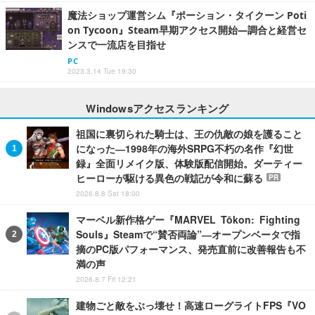
魔法ショップ運営シム『ポーション・タイクーン Poti
on Tycoon』Steam早期アクセス開始―調合と経営セ
ンスで一流店を目指せ
PC
2023.3.14 Tue 19:30
Windowsアクセスランキング
祖国に裏切られた騎士は、王の仇敵の娘を護ること
になった―1998年の海外SRPG不朽の名作『幻世
録』全面リメイク版、体験版配信開始。ダーティー
ヒーローが駆ける異色の戦記が令和に蘇る
PR
2026.8.8 Sat 18:00
マーベル新作格ゲー『MARVEL Tōkon: Fighting
Souls』Steamで“賛否両論”―オープンベータで指
摘のPC版パフォーマンス、発売直前に改善報告も不
満の声
2026.8.7 Fri 12:21
建物ごと敵をぶっ壊せ！高速ローグライトFPS『VO