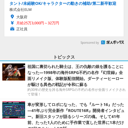
タント/未経験OK/キャラクターの動きの補助/第二新卒歓迎
株式会社ELM
大阪府
月給25万3,000円～32万円
正社員
Sponsored by
トピックス
祖国に裏切られた騎士は、王の仇敵の娘を護ることに
なった―1998年の海外SRPG不朽の名作『幻世録』全
面リメイク版、体験版配信開始。ダーティーヒーロー
が駆ける異色の戦記が令和に蘇る
約30年の歴史を誇る海外SRPGの不朽の名作が全面リメイクされ
て登場！
車が変形してロボになった、でも『ルート16』だった
―41年ぶり完全新作『ROUTE16R』開発者インタビュ
ー。新旧スタッフが語るシリーズの魂。そして41年
前、たった1人のために手作業で直した世界に1本だけ