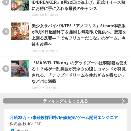
ID/BREAKER』8月22日に値上げ。正式リリース前
にお得に手に入れる最後のチャンス
2026.8.8 Sat 22:15
美少女サバイバルTPS『アノマリス』Steam体験版
が8月9日配信終了を撤回し無期限で提供へ。想定を
上回る反響―「でもフリューだしな」のゲーム、今
後も改善へ
2026.8.8 Sat 20:00
『MARVEL Tōkon』のデッドプールは瞬獄殺も使え
る！？格ゲー乱舞技が元ネタの隠しコマンドが発見
される。「デップードリームを使わざるを得ない」
などパロ満載
2026.8.7 Fri 13:30
ランキングをもっと見る
月給28万～/未経験採用枠/研修充実/ゲーム開発エンジニア
株式会社HIGHEST