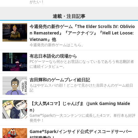
がたい！
連載・注目記事
今週発売の新作ゲーム『The Elder Scrolls IV: Oblivio
n Remastered』『アークナイツ』『Hell Let Loose:
Vietnam』他
今週発売の新作ゲームはこちら。
有志日本語化の現場から
PCゲーマーなら何かとお世話になっているであろう有志翻訳者
に連続インタビュー。
吉田輝和のゲームプレイ絵日記
もはやゲムスパの顔！どこかで見かけた吉田さんのゲーム絵日
記
【大人気4コマ】じゃんげま（Junk Gaming Maide
n）
Game*Sparkの一大コンテンツに成長した4コマ。単行本も好評
発売中！
Game*Spark/インサイド公式ディスコードサーバー
好評稼働中！