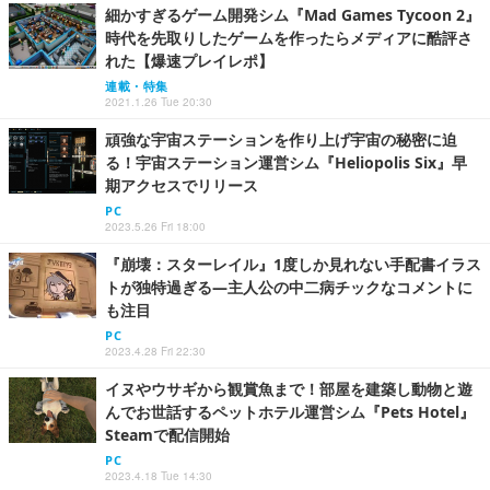
細かすぎるゲーム開発シム『Mad Games Tycoon 2』
時代を先取りしたゲームを作ったらメディアに酷評さ
れた【爆速プレイレポ】
連載・特集
2021.1.26 Tue 20:30
頑強な宇宙ステーションを作り上げ宇宙の秘密に迫
る！宇宙ステーション運営シム『Heliopolis Six』早
期アクセスでリリース
PC
2023.5.26 Fri 18:00
『崩壊：スターレイル』1度しか見れない手配書イラス
トが独特過ぎる―主人公の中二病チックなコメントに
も注目
PC
2023.4.28 Fri 22:30
イヌやウサギから観賞魚まで！部屋を建築し動物と遊
んでお世話するペットホテル運営シム『Pets Hotel』
Steamで配信開始
PC
2023.4.18 Tue 14:30