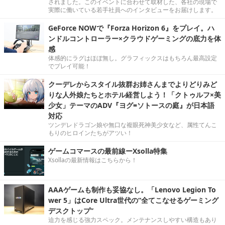
されました。このイベントに合わせて取材した、各社の現場で
実際に働いている若手社員へのインタビューをお届けします。
GeForce NOWで『Forza Horizon 6』をプレイ。ハ
ンドルコントローラー×クラウドゲーミングの底力を体
感
体感的にラグはほぼ無し。グラフィックスはもちろん最高設定
でプレイ可能！
クーデレからスタイル抜群お姉さんまでよりどりみど
りな人外娘たちとホテル経営しよう！「クトゥルフ×美
少女」テーマのADV『ヨグ=ソトースの庭』が日本語
対応
ツンデレドラゴン娘や無口な複眼死神美少女など、属性てんこ
もりのヒロインたちがアツい！
ゲームコマースの最前線ーXsolla特集
Xsollaの最新情報はこちらから！
AAAゲームも制作も妥協なし。「Lenovo Legion To
wer 5」はCore Ultra世代の“全てこなせるゲーミング
デスクトップ”
迫力を感じる強力スペック。メンテナンスしやすい構造もあり