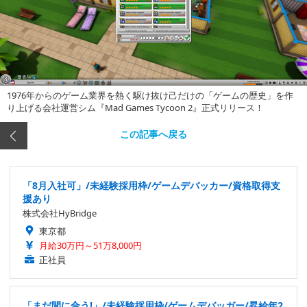
1976年からのゲーム業界を熱く駆け抜け己だけの「ゲームの歴史」を作
り上げる会社運営シム『Mad Games Tycoon 2』正式リリース！
この記事へ戻る
「8月入社可」/未経験採用枠/ゲームデバッカー/資格取得支
援あり
株式会社HyBridge
東京都
月給30万円～51万8,000円
正社員
「まだ間に合う!」/未経験採用枠/ゲームデバッガー/昇給年2