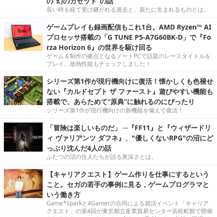
の“幻のカセット”の話
長い時を経て受け継がれる過去と、新たに生まれるものとは。
ゲームプレイも録画配信もこれ1台。AMD Ryzen™ AI
プロセッサ搭載の「G TUNE P5-A7G60BK-D」で『Fo
rza Horizon 6』の世界を駆け回る
ゲーム＆制作の拠点となるノートPCで話題のレースタイトルを
プレイ。放熱性能もチェックしました！
シリーズ第1作が現行機向けに復活！懐かしくも色褪せ
ない『カルドセプト ザ ファースト』遊びやすい機能も
搭載で、あらためて“原典”に触れるのにぴったり
シリーズ第1作が現行機向けの新機能を備えて復活！
「冒険は楽しいものだ」 ─『FF11』と『ウィザードリ
ィ ヴァリアンツ ダフネ』、"優しくないRPG"の沼にど
っぷり沈んだ4人の話
ふたつの沼の住人たちが語る奥深さとは。
【キャリアクエスト】ゲーム作りを仕事にするという
こと。セガの若手の事例に見る，ゲームプログラマと
いう働き方
Game*Sparkと4Gamerの合同による就活イベント「キャリア
クエスト」の第4回が東京都立産業貿易センター浜松町館で開催