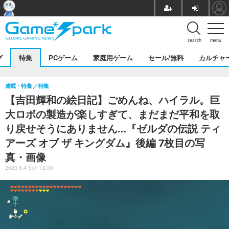
search
menu
グ
特集
PCゲーム
家庭用ゲーム
セール/無料
カルチャ
連載・特集
特集
【吉田輝和の絵日記】ごめんね、ハイラル。巨
大ロボの製造が楽しすぎて、まだまだ平和を取
り戻せそうにありません…『ゼルダの伝説 ティ
アーズ オブ ザ キングダム』後編 7枚目の写
真・画像
2023.6.4 Sun 12:00