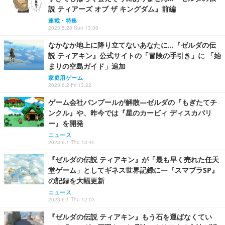
説 ティアーズ オブ ザ キングダム』前編
連載・特集
2023.5.28 Sun 13:00
なかなか地上に降り立てないあなたに…『ゼルダの伝
説 ティアキン』公式サイトの「冒険の手引き」に 「始
まりの空島ガイド」追加
家庭用ゲーム
2023.6.2 Fri 13:22
ゲーム会社バンプールが解散―ゼルダの『もぎたてチ
ンクル』や、昨今では『星のカービィ ディスカバリ
ー』を開発
ニュース
2023.6.1 Thu 13:45
『ゼルダの伝説 ティアキン』が「最も早く売れた任天
堂ゲーム」としてギネス世界記録に―『スマブラSP』
の記録を大幅更新
ニュース
2023.6.1 Thu 12:03
『ゼルダの伝説 ティアキン』もう石を運ばなくてい