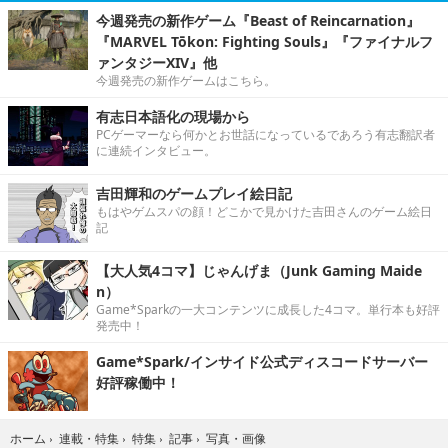
今週発売の新作ゲーム『Beast of Reincarnation』
『MARVEL Tōkon: Fighting Souls』『ファイナルフ
ァンタジーXIV』他
今週発売の新作ゲームはこちら。
有志日本語化の現場から
PCゲーマーなら何かとお世話になっているであろう有志翻訳者
に連続インタビュー。
吉田輝和のゲームプレイ絵日記
もはやゲムスパの顔！どこかで見かけた吉田さんのゲーム絵日
記
【大人気4コマ】じゃんげま（Junk Gaming Maide
n）
Game*Sparkの一大コンテンツに成長した4コマ。単行本も好評
発売中！
Game*Spark/インサイド公式ディスコードサーバー
好評稼働中！
写真・画像
ホーム
›
連載・特集
›
特集
›
記事
›