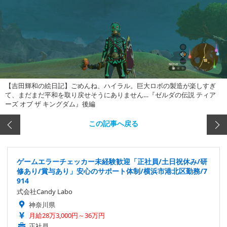
【吉田輝和の絵日記】ごめんね、ハイラル。巨大ロボの製造が楽しすぎ
て、まだまだ平和を取り戻せそうにありません…『ゼルダの伝説 ティア
ーズ オブ ザ キングダム』後編
この記事へ戻る
ゲームエラーチェッカー未経験歓迎「正社員/土日祝休み/研
修あり/賞与あり」安心のサポート体制/横浜市港北区勤務/7
914
式会社Candy Labo
神奈川県
月給28万3,000円～36万円
正社員