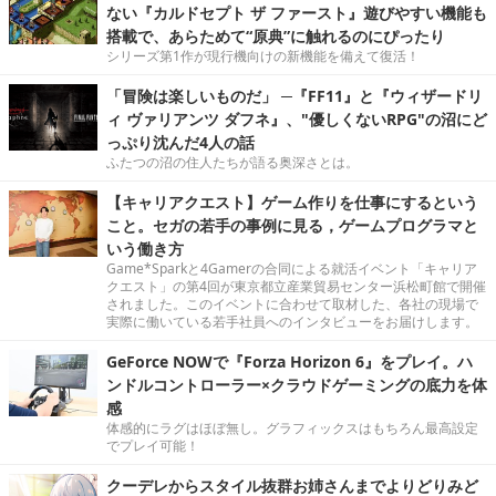
ない『カルドセプト ザ ファースト』遊びやすい機能も
搭載で、あらためて“原典”に触れるのにぴったり
シリーズ第1作が現行機向けの新機能を備えて復活！
「冒険は楽しいものだ」 ─『FF11』と『ウィザードリ
ィ ヴァリアンツ ダフネ』、"優しくないRPG"の沼にど
っぷり沈んだ4人の話
ふたつの沼の住人たちが語る奥深さとは。
【キャリアクエスト】ゲーム作りを仕事にするという
こと。セガの若手の事例に見る，ゲームプログラマと
いう働き方
Game*Sparkと4Gamerの合同による就活イベント「キャリア
クエスト」の第4回が東京都立産業貿易センター浜松町館で開催
されました。このイベントに合わせて取材した、各社の現場で
実際に働いている若手社員へのインタビューをお届けします。
GeForce NOWで『Forza Horizon 6』をプレイ。ハ
ンドルコントローラー×クラウドゲーミングの底力を体
感
体感的にラグはほぼ無し。グラフィックスはもちろん最高設定
でプレイ可能！
クーデレからスタイル抜群お姉さんまでよりどりみど