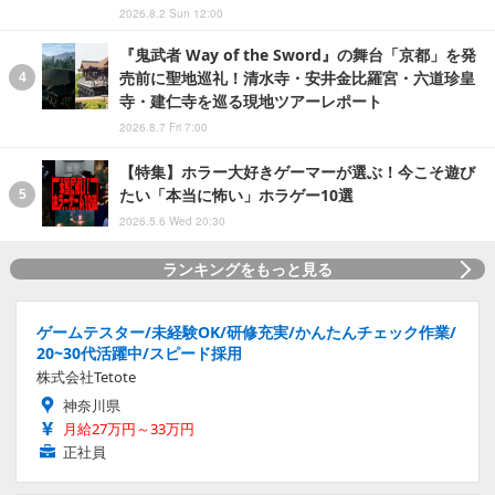
2026.8.2 Sun 12:00
『鬼武者 Way of the Sword』の舞台「京都」を発
売前に聖地巡礼！清水寺・安井金比羅宮・六道珍皇
寺・建仁寺を巡る現地ツアーレポート
2026.8.7 Fri 7:00
【特集】ホラー大好きゲーマーが選ぶ！今こそ遊び
たい「本当に怖い」ホラゲー10選
2026.5.6 Wed 20:30
ランキングをもっと見る
ゲームテスター/未経験OK/研修充実/かんたんチェック作業/
20~30代活躍中/スピード採用
株式会社Tetote
神奈川県
月給27万円～33万円
正社員