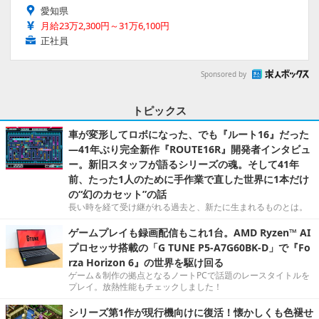
愛知県
月給23万2,300円～31万6,100円
正社員
Sponsored by
トピックス
車が変形してロボになった、でも『ルート16』だった
―41年ぶり完全新作『ROUTE16R』開発者インタビュ
ー。新旧スタッフが語るシリーズの魂。そして41年
前、たった1人のために手作業で直した世界に1本だけ
の“幻のカセット”の話
長い時を経て受け継がれる過去と、新たに生まれるものとは。
ゲームプレイも録画配信もこれ1台。AMD Ryzen™ AI
プロセッサ搭載の「G TUNE P5-A7G60BK-D」で『Fo
rza Horizon 6』の世界を駆け回る
ゲーム＆制作の拠点となるノートPCで話題のレースタイトルを
プレイ。放熱性能もチェックしました！
シリーズ第1作が現行機向けに復活！懐かしくも色褪せ