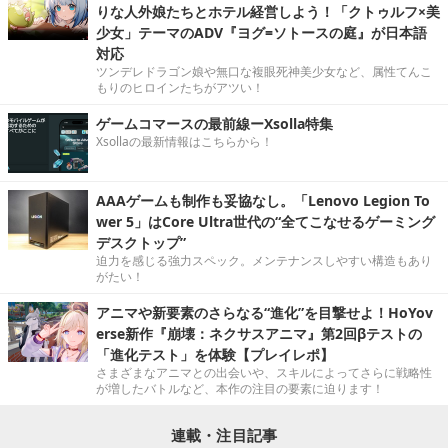
りな人外娘たちとホテル経営しよう！「クトゥルフ×美
少女」テーマのADV『ヨグ=ソトースの庭』が日本語
対応
ツンデレドラゴン娘や無口な複眼死神美少女など、属性てんこ
もりのヒロインたちがアツい！
ゲームコマースの最前線ーXsolla特集
Xsollaの最新情報はこちらから！
AAAゲームも制作も妥協なし。「Lenovo Legion To
wer 5」はCore Ultra世代の“全てこなせるゲーミング
デスクトップ”
迫力を感じる強力スペック。メンテナンスしやすい構造もあり
がたい！
アニマや新要素のさらなる“進化”を目撃せよ！HoYov
erse新作『崩壊：ネクサスアニマ』第2回βテストの
「進化テスト」を体験【プレイレポ】
さまざまなアニマとの出会いや、スキルによってさらに戦略性
が増したバトルなど、本作の注目の要素に迫ります！
連載・注目記事