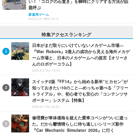
い！「コログの石置き」を瞬時にクリアする方法が話
題呼ぶ
家庭用ゲーム
2023.5.31 Wed 18:15
特集アクセスランキング
日本がまだ取りにいけていないメカゲーム市場―
『War Robots』3億人の成功から見える海外メカゲ
ーム市場と、日本のメカゲームへの提言【オリーさ
んのロボゲーコラム】
2026.8.2 Sun 18:45
スイッチ2版『FF14』から始める新米“ヒカセン”が
知っておきたい10のこと―めっちゃ遊べる「フリー
トライアル」や、初心者でも安心の「コンテンツサ
ポーター」システム【特集】
2026.8.4 Tue 22:20
修理費が車体価格を超えた愛車コペンがついに逝っ
た。だから鬱憤晴らしに待ち遠しいシリーズ新作
『Car Mechanic Simulator 2026』に行く