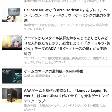
実際に働いている若手社員へのインタビューをお届けします。
GeForce NOWで『Forza Horizon 6』をプレイ。ハ
ンドルコントローラー×クラウドゲーミングの底力を体
感
体感的にラグはほぼ無し。グラフィックスはもちろん最高設定
でプレイ可能！
クーデレからスタイル抜群お姉さんまでよりどりみど
りな人外娘たちとホテル経営しよう！「クトゥルフ×美
少女」テーマのADV『ヨグ=ソトースの庭』が日本語
対応
ツンデレドラゴン娘や無口な複眼死神美少女など、属性てんこ
もりのヒロインたちがアツい！
ゲームコマースの最前線ーXsolla特集
Xsollaの最新情報はこちらから！
AAAゲームも制作も妥協なし。「Lenovo Legion To
wer 5」はCore Ultra世代の“全てこなせるゲーミング
デスクトップ”
迫力を感じる強力スペック。メンテナンスしやすい構造もあり
がたい！