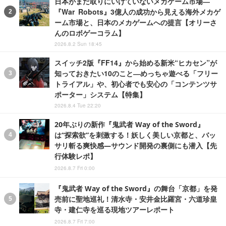
日本がまだ取りにいけていないメカゲーム市場―
『War Robots』3億人の成功から見える海外メカゲ
ーム市場と、日本のメカゲームへの提言【オリーさ
んのロボゲーコラム】
2026.8.2 Sun 18:45
スイッチ2版『FF14』から始める新米“ヒカセン”が
知っておきたい10のこと―めっちゃ遊べる「フリー
トライアル」や、初心者でも安心の「コンテンツサ
ポーター」システム【特集】
2026.8.4 Tue 22:20
20年ぶりの新作『鬼武者 Way of the Sword』
は“探索欲”を刺激する！妖しく美しい京都と、バッ
サリ斬る爽快感―サウンド開発の裏側にも潜入【先
行体験レポ】
2026.8.7 Fri 0:00
『鬼武者 Way of the Sword』の舞台「京都」を発
売前に聖地巡礼！清水寺・安井金比羅宮・六道珍皇
寺・建仁寺を巡る現地ツアーレポート
2026.8.7 Fri 7:00