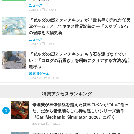
ニュース
2023.6.1 Thu 13:45
『ゼルダの伝説 ティアキン』が「最も早く売れた任天
堂ゲーム」としてギネス世界記録に―『スマブラSP』
の記録を大幅更新
ニュース
2023.6.1 Thu 12:03
『ゼルダの伝説 ティアキン』もう石を運ばなくてい
い！「コログの石置き」を瞬時にクリアする方法が話
題呼ぶ
家庭用ゲーム
2023.5.31 Wed 18:15
特集アクセスランキング
修理費が車体価格を超えた愛車コペンがついに逝っ
た。だから鬱憤晴らしに待ち遠しいシリーズ新作
『Car Mechanic Simulator 2026』に行く
2026.8.2 Sun 12:00