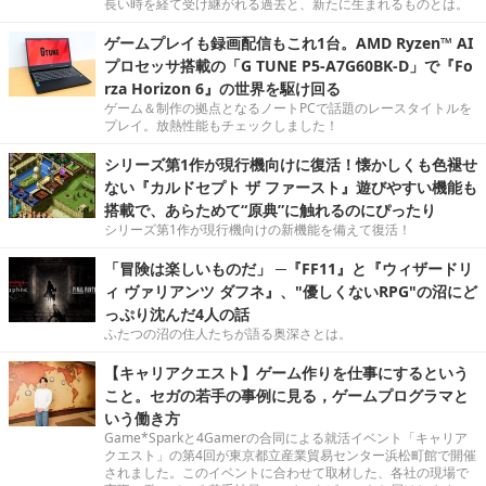
長い時を経て受け継がれる過去と、新たに生まれるものとは。
ゲームプレイも録画配信もこれ1台。AMD Ryzen™ AI
プロセッサ搭載の「G TUNE P5-A7G60BK-D」で『Fo
rza Horizon 6』の世界を駆け回る
ゲーム＆制作の拠点となるノートPCで話題のレースタイトルを
プレイ。放熱性能もチェックしました！
シリーズ第1作が現行機向けに復活！懐かしくも色褪せ
ない『カルドセプト ザ ファースト』遊びやすい機能も
搭載で、あらためて“原典”に触れるのにぴったり
シリーズ第1作が現行機向けの新機能を備えて復活！
「冒険は楽しいものだ」 ─『FF11』と『ウィザードリ
ィ ヴァリアンツ ダフネ』、"優しくないRPG"の沼にど
っぷり沈んだ4人の話
ふたつの沼の住人たちが語る奥深さとは。
【キャリアクエスト】ゲーム作りを仕事にするという
こと。セガの若手の事例に見る，ゲームプログラマと
いう働き方
Game*Sparkと4Gamerの合同による就活イベント「キャリア
クエスト」の第4回が東京都立産業貿易センター浜松町館で開催
されました。このイベントに合わせて取材した、各社の現場で