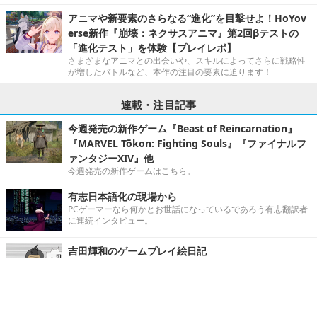
アニマや新要素のさらなる“進化”を目撃せよ！HoYov
erse新作『崩壊：ネクサスアニマ』第2回βテストの
「進化テスト」を体験【プレイレポ】
さまざまなアニマとの出会いや、スキルによってさらに戦略性
が増したバトルなど、本作の注目の要素に迫ります！
連載・注目記事
今週発売の新作ゲーム『Beast of Reincarnation』
『MARVEL Tōkon: Fighting Souls』『ファイナルフ
ァンタジーXIV』他
今週発売の新作ゲームはこちら。
有志日本語化の現場から
PCゲーマーなら何かとお世話になっているであろう有志翻訳者
に連続インタビュー。
吉田輝和のゲームプレイ絵日記
もはやゲムスパの顔！どこかで見かけた吉田さんのゲーム絵日
記
【大人気4コマ】じゃんげま（Junk Gaming Maide