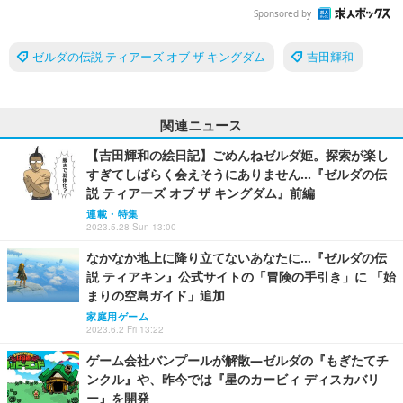
Sponsored by
ゼルダの伝説 ティアーズ オブ ザ キングダム
吉田輝和
関連ニュース
【吉田輝和の絵日記】ごめんねゼルダ姫。探索が楽し
すぎてしばらく会えそうにありません…『ゼルダの伝
説 ティアーズ オブ ザ キングダム』前編
連載・特集
2023.5.28 Sun 13:00
なかなか地上に降り立てないあなたに…『ゼルダの伝
説 ティアキン』公式サイトの「冒険の手引き」に 「始
まりの空島ガイド」追加
家庭用ゲーム
2023.6.2 Fri 13:22
ゲーム会社バンプールが解散―ゼルダの『もぎたてチ
ンクル』や、昨今では『星のカービィ ディスカバリ
ー』を開発