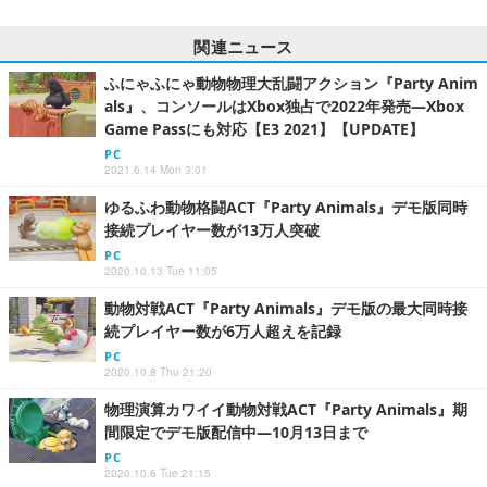
関連ニュース
ふにゃふにゃ動物物理大乱闘アクション『Party Anim
als』、コンソールはXbox独占で2022年発売―Xbox
Game Passにも対応【E3 2021】【UPDATE】
PC
2021.6.14 Mon 3:01
ゆるふわ動物格闘ACT『Party Animals』デモ版同時
接続プレイヤー数が13万人突破
PC
2020.10.13 Tue 11:05
動物対戦ACT『Party Animals』デモ版の最大同時接
続プレイヤー数が6万人超えを記録
PC
2020.10.8 Thu 21:20
物理演算カワイイ動物対戦ACT『Party Animals』期
間限定でデモ版配信中―10月13日まで
PC
2020.10.6 Tue 21:15