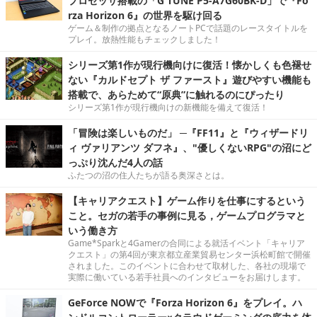
プロセッサ搭載の「G TUNE P5-A7G60BK-D」で『Fo
rza Horizon 6』の世界を駆け回る
ゲーム＆制作の拠点となるノートPCで話題のレースタイトルを
プレイ。放熱性能もチェックしました！
シリーズ第1作が現行機向けに復活！懐かしくも色褪せ
ない『カルドセプト ザ ファースト』遊びやすい機能も
搭載で、あらためて“原典”に触れるのにぴったり
シリーズ第1作が現行機向けの新機能を備えて復活！
「冒険は楽しいものだ」 ─『FF11』と『ウィザードリ
ィ ヴァリアンツ ダフネ』、"優しくないRPG"の沼にど
っぷり沈んだ4人の話
ふたつの沼の住人たちが語る奥深さとは。
【キャリアクエスト】ゲーム作りを仕事にするという
こと。セガの若手の事例に見る，ゲームプログラマと
いう働き方
Game*Sparkと4Gamerの合同による就活イベント「キャリア
クエスト」の第4回が東京都立産業貿易センター浜松町館で開催
されました。このイベントに合わせて取材した、各社の現場で
実際に働いている若手社員へのインタビューをお届けします。
GeForce NOWで『Forza Horizon 6』をプレイ。ハ