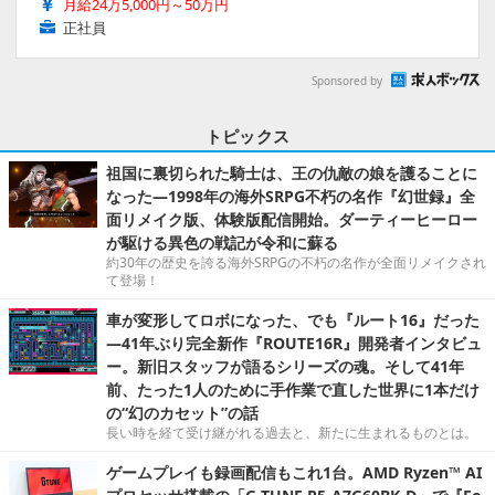
月給24万5,000円～50万円
正社員
Sponsored by
トピックス
祖国に裏切られた騎士は、王の仇敵の娘を護ることに
なった―1998年の海外SRPG不朽の名作『幻世録』全
面リメイク版、体験版配信開始。ダーティーヒーロー
が駆ける異色の戦記が令和に蘇る
約30年の歴史を誇る海外SRPGの不朽の名作が全面リメイクされ
て登場！
車が変形してロボになった、でも『ルート16』だった
―41年ぶり完全新作『ROUTE16R』開発者インタビュ
ー。新旧スタッフが語るシリーズの魂。そして41年
前、たった1人のために手作業で直した世界に1本だけ
の“幻のカセット”の話
長い時を経て受け継がれる過去と、新たに生まれるものとは。
ゲームプレイも録画配信もこれ1台。AMD Ryzen™ AI