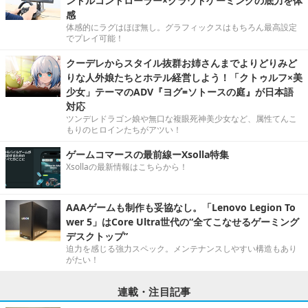
ンドルコントローラー×クラウドゲーミングの底力を体
感
体感的にラグはほぼ無し。グラフィックスはもちろん最高設定
でプレイ可能！
クーデレからスタイル抜群お姉さんまでよりどりみど
りな人外娘たちとホテル経営しよう！「クトゥルフ×美
少女」テーマのADV『ヨグ=ソトースの庭』が日本語
対応
ツンデレドラゴン娘や無口な複眼死神美少女など、属性てんこ
もりのヒロインたちがアツい！
ゲームコマースの最前線ーXsolla特集
Xsollaの最新情報はこちらから！
AAAゲームも制作も妥協なし。「Lenovo Legion To
wer 5」はCore Ultra世代の“全てこなせるゲーミング
デスクトップ”
迫力を感じる強力スペック。メンテナンスしやすい構造もあり
がたい！
連載・注目記事