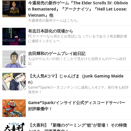
今週発売の新作ゲーム『The Elder Scrolls IV: Oblivio
n Remastered』『アークナイツ』『Hell Let Loose:
Vietnam』他
今週発売の新作ゲームはこちら。
有志日本語化の現場から
PCゲーマーなら何かとお世話になっているであろう有志翻訳者
に連続インタビュー。
吉田輝和のゲームプレイ絵日記
もはやゲムスパの顔！どこかで見かけた吉田さんのゲーム絵日
記
【大人気4コマ】じゃんげま（Junk Gaming Maide
n）
Game*Sparkの一大コンテンツに成長した4コマ。単行本も好評
発売中！
Game*Spark/インサイド公式ディスコードサーバー
好評稼働中！
【大喜利】『新種のゲーミング“蚊”が登場！ その特徴