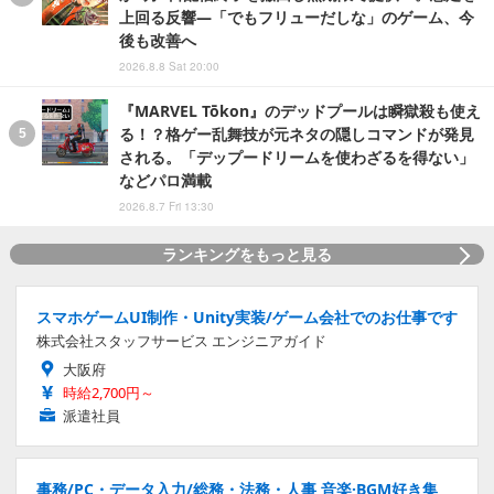
上回る反響―「でもフリューだしな」のゲーム、今
後も改善へ
2026.8.8 Sat 20:00
『MARVEL Tōkon』のデッドプールは瞬獄殺も使え
る！？格ゲー乱舞技が元ネタの隠しコマンドが発見
される。「デップードリームを使わざるを得ない」
などパロ満載
2026.8.7 Fri 13:30
ランキングをもっと見る
スマホゲームUI制作・Unity実装/ゲーム会社でのお仕事です
株式会社スタッフサービス エンジニアガイド
大阪府
時給2,700円～
派遣社員
事務/PC・データ入力/総務・法務・人事 音楽·BGM好き集