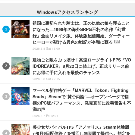
Windowsアクセスランキング
祖国に裏切られた騎士は、王の仇敵の娘を護ること
になった―1998年の海外SRPG不朽の名作『幻世
録』全面リメイク版、体験版配信開始。ダーティー
ヒーローが駆ける異色の戦記が令和に蘇る
PR
2026.8.8 Sat 18:00
建物ごと敵をぶっ壊せ！高速ローグライトFPS『VO
ID/BREAKER』8月22日に値上げ。正式リリース前
にお得に手に入れる最後のチャンス
2026.8.8 Sat 22:15
マーベル新作格ゲー『MARVEL Tōkon: Fighting
Souls』Steamで“賛否両論”―オープンベータで指
摘のPC版パフォーマンス、発売直前に改善報告も不
満の声
2026.8.7 Fri 12:21
美少女サバイバルTPS『アノマリス』Steam体験版
が8月9日配信終了を撤回し無期限で提供へ。想定を