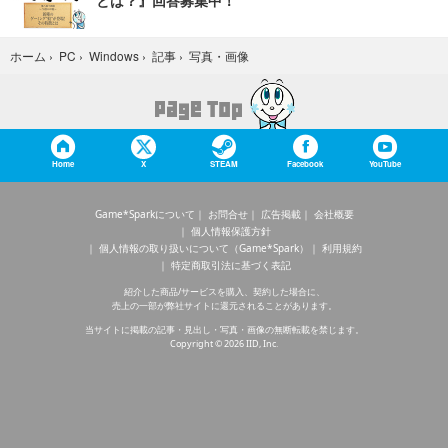
とは？』回答募集中！
写真・画像
ホーム
›
PC
›
Windows
›
記事
›
Home
X
STEAM
Facebook
YouTube
Game*Sparkについて
お問合せ
広告掲載
会社概要
個人情報保護方針
個人情報の取り扱いについて（Game*Spark）
利用規約
特定商取引法に基づく表記
紹介した商品/サービスを購入、契約した場合に、
売上の一部が弊社サイトに還元されることがあります。
当サイトに掲載の記事・見出し・写真・画像の無断転載を禁じます。
Copyright © 2026 IID, Inc.