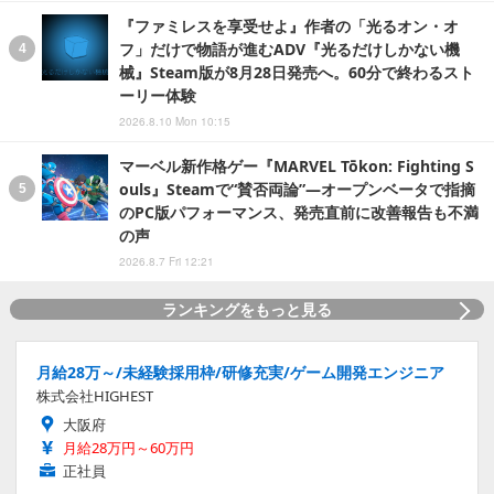
『ファミレスを享受せよ』作者の「光るオン・オ
フ」だけで物語が進むADV『光るだけしかない機
械』Steam版が8月28日発売へ。60分で終わるスト
ーリー体験
2026.8.10 Mon 10:15
マーベル新作格ゲー『MARVEL Tōkon: Fighting S
ouls』Steamで“賛否両論”―オープンベータで指摘
のPC版パフォーマンス、発売直前に改善報告も不満
の声
2026.8.7 Fri 12:21
ランキングをもっと見る
月給28万～/未経験採用枠/研修充実/ゲーム開発エンジニア
株式会社HIGHEST
大阪府
月給28万円～60万円
正社員