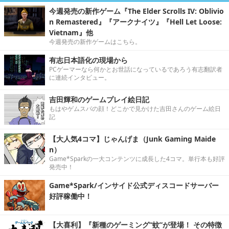
今週発売の新作ゲーム『The Elder Scrolls IV: Oblivio
n Remastered』『アークナイツ』『Hell Let Loose:
Vietnam』他
今週発売の新作ゲームはこちら。
有志日本語化の現場から
PCゲーマーなら何かとお世話になっているであろう有志翻訳者
に連続インタビュー。
吉田輝和のゲームプレイ絵日記
もはやゲムスパの顔！どこかで見かけた吉田さんのゲーム絵日
記
【大人気4コマ】じゃんげま（Junk Gaming Maide
n）
Game*Sparkの一大コンテンツに成長した4コマ。単行本も好評
発売中！
Game*Spark/インサイド公式ディスコードサーバー
好評稼働中！
【大喜利】『新種のゲーミング“蚊”が登場！ その特徴