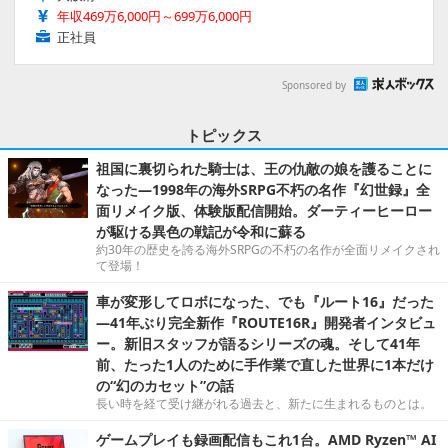
年収469万6,000円～699万6,000円
正社員
Sponsored by
トピックス
祖国に裏切られた騎士は、王の仇敵の娘を護ることに
なった―1998年の海外SRPG不朽の名作『幻世録』全
面リメイク版、体験版配信開始。ダーティーヒーロー
が駆ける異色の戦記が令和に蘇る
約30年の歴史を誇る海外SRPGの不朽の名作が全面リメイクされ
て登場！
車が変形してロボになった、でも『ルート16』だった
―41年ぶり完全新作『ROUTE16R』開発者インタビュ
ー。新旧スタッフが語るシリーズの魂。そして41年
前、たった1人のために手作業で直した世界に1本だけ
の“幻のカセット”の話
長い時を経て受け継がれる過去と、新たに生まれるものとは。
ゲームプレイも録画配信もこれ1台。AMD Ryzen™ AI