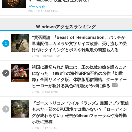
ゲーム文化
2022.12.17 Sat 14:49
Windowsアクセスランキング
“賛否両論”『Beast of Reincarnation』パッチが
早速配信―カメラや文字サイズ改善、受け流しの受
け付けタイミングとボスや雑魚敵の調整も入る
2026.8.10 Mon 8:52
祖国に裏切られた騎士は、王の仇敵の娘を護ること
になった―1998年の海外SRPG不朽の名作『幻世
録』全面リメイク版、体験版配信開始。ダーティー
ヒーローが駆ける異色の戦記が令和に蘇る
PR
2026.8.8 Sat 18:00
『ゴーストリコン ワイルドランズ』最新アプデ配信
も未だ一部のCPU環境では動かない？「ローディン
グが終わらない」報告がSteamフォーラムや海外掲
示板に投稿
2026.8.7 Fri 17:45