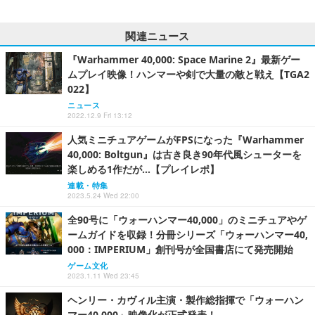
関連ニュース
『Warhammer 40,000: Space Marine 2』最新ゲー
ムプレイ映像！ハンマーや剣で大量の敵と戦え【TGA2
022】
ニュース
2022.12.9 Fri 13:12
人気ミニチュアゲームがFPSになった『Warhammer
40,000: Boltgun』は古き良き90年代風シューターを
楽しめる1作だが…【プレイレポ】
連載・特集
2023.5.24 Wed 22:00
全90号に「ウォーハンマー40,000」のミニチュアやゲ
ームガイドを収録！分冊シリーズ「ウォーハンマー40,
000：IMPERIUM」創刊号が全国書店にて発売開始
ゲーム文化
2023.1.11 Wed 23:45
ヘンリー・カヴィル主演・製作総指揮で「ウォーハン
マー40,000」映像化が正式発表！