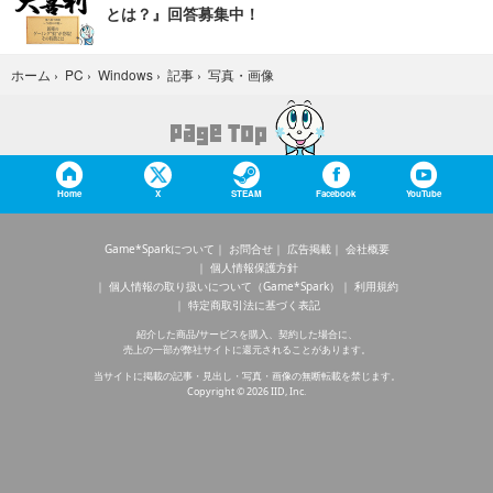
とは？』回答募集中！
写真・画像
ホーム
›
PC
›
Windows
›
記事
›
Home
X
STEAM
Facebook
YouTube
Game*Sparkについて
お問合せ
広告掲載
会社概要
個人情報保護方針
個人情報の取り扱いについて（Game*Spark）
利用規約
特定商取引法に基づく表記
紹介した商品/サービスを購入、契約した場合に、
売上の一部が弊社サイトに還元されることがあります。
当サイトに掲載の記事・見出し・写真・画像の無断転載を禁じます。
Copyright © 2026 IID, Inc.