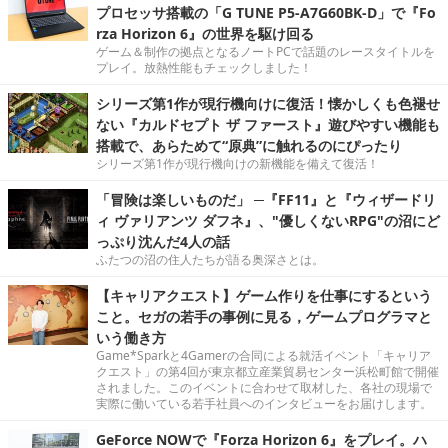
プロセッサ搭載の「G TUNE P5-A7G60BK-D」で『Fo
rza Horizon 6』の世界を駆け回る
ゲーム＆制作の拠点となるノートPCで話題のレースタイトルを
プレイ。放熱性能もチェックしました！
シリーズ第1作が現行機向けに復活！懐かしくも色褪せ
ない『カルドセプト ザ ファースト』遊びやすい機能も
搭載で、あらためて“原典”に触れるのにぴったり
シリーズ第1作が現行機向けの新機能を備えて復活！
「冒険は楽しいものだ」 ─『FF11』と『ウィザードリ
ィ ヴァリアンツ ダフネ』、"優しくないRPG"の沼にど
っぷり沈んだ4人の話
ふたつの沼の住人たちが語る奥深さとは。
【キャリアクエスト】ゲーム作りを仕事にするという
こと。セガの若手の事例に見る，ゲームプログラマと
いう働き方
Game*Sparkと4Gamerの合同による就活イベント「キャリア
クエスト」の第4回が東京都立産業貿易センター浜松町館で開催
されました。このイベントに合わせて取材した、各社の現場で
実際に働いている若手社員へのインタビューをお届けします。
GeForce NOWで『Forza Horizon 6』をプレイ。ハ