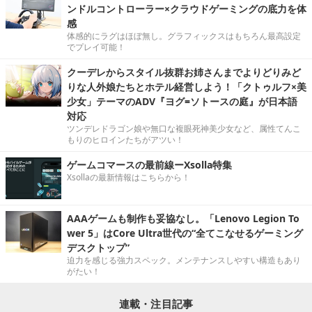
ンドルコントローラー×クラウドゲーミングの底力を体
感
体感的にラグはほぼ無し。グラフィックスはもちろん最高設定
でプレイ可能！
クーデレからスタイル抜群お姉さんまでよりどりみど
りな人外娘たちとホテル経営しよう！「クトゥルフ×美
少女」テーマのADV『ヨグ=ソトースの庭』が日本語
対応
ツンデレドラゴン娘や無口な複眼死神美少女など、属性てんこ
もりのヒロインたちがアツい！
ゲームコマースの最前線ーXsolla特集
Xsollaの最新情報はこちらから！
AAAゲームも制作も妥協なし。「Lenovo Legion To
wer 5」はCore Ultra世代の“全てこなせるゲーミング
デスクトップ”
迫力を感じる強力スペック。メンテナンスしやすい構造もあり
がたい！
連載・注目記事