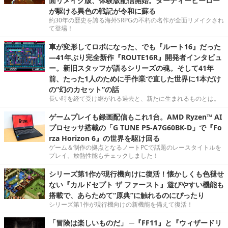
面リメイク版、体験版配信開始。ダーティーヒーロー
が駆ける異色の戦記が令和に蘇る
約30年の歴史を誇る海外SRPGの不朽の名作が全面リメイクされ
て登場！
車が変形してロボになった、でも『ルート16』だった
―41年ぶり完全新作『ROUTE16R』開発者インタビュ
ー。新旧スタッフが語るシリーズの魂。そして41年
前、たった1人のために手作業で直した世界に1本だけ
の“幻のカセット”の話
長い時を経て受け継がれる過去と、新たに生まれるものとは。
ゲームプレイも録画配信もこれ1台。AMD Ryzen™ AI
プロセッサ搭載の「G TUNE P5-A7G60BK-D」で『Fo
rza Horizon 6』の世界を駆け回る
ゲーム＆制作の拠点となるノートPCで話題のレースタイトルを
プレイ。放熱性能もチェックしました！
シリーズ第1作が現行機向けに復活！懐かしくも色褪せ
ない『カルドセプト ザ ファースト』遊びやすい機能も
搭載で、あらためて“原典”に触れるのにぴったり
シリーズ第1作が現行機向けの新機能を備えて復活！
「冒険は楽しいものだ」 ─『FF11』と『ウィザードリ