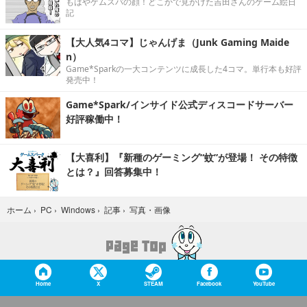
もはやゲムスパの顔！どこかで見かけた吉田さんのゲーム絵日
記
【大人気4コマ】じゃんげま（Junk Gaming Maide
n）
Game*Sparkの一大コンテンツに成長した4コマ。単行本も好評
発売中！
Game*Spark/インサイド公式ディスコードサーバー
好評稼働中！
【大喜利】『新種のゲーミング“蚊”が登場！ その特徴
とは？』回答募集中！
写真・画像
ホーム
›
PC
›
Windows
›
記事
›
Home
X
STEAM
Facebook
YouTube