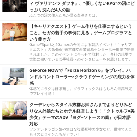
ィ ヴァリアンツ ダフネ』、"優しくないRPG"の沼にど
っぷり沈んだ4人の話
ふたつの沼の住人たちが語る奥深さとは。
【キャリアクエスト】ゲーム作りを仕事にするという
こと。セガの若手の事例に見る，ゲームプログラマと
いう働き方
Game*Sparkと4Gamerの合同による就活イベント「キャリア
クエスト」の第4回が東京都立産業貿易センター浜松町館で開催
されました。このイベントに合わせて取材した、各社の現場で
実際に働いている若手社員へのインタビューをお届けします。
GeForce NOWで『Forza Horizon 6』をプレイ。ハ
ンドルコントローラー×クラウドゲーミングの底力を体
感
体感的にラグはほぼ無し。グラフィックスはもちろん最高設定
でプレイ可能！
クーデレからスタイル抜群お姉さんまでよりどりみど
りな人外娘たちとホテル経営しよう！「クトゥルフ×美
少女」テーマのADV『ヨグ=ソトースの庭』が日本語
対応
ツンデレドラゴン娘や無口な複眼死神美少女など、属性てんこ
もりのヒロインたちがアツい！