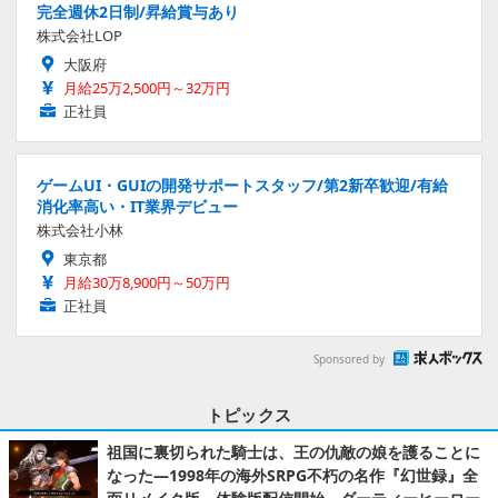
完全週休2日制/昇給賞与あり
株式会社LOP
大阪府
月給25万2,500円～32万円
正社員
ゲームUI・GUIの開発サポートスタッフ/第2新卒歓迎/有給
消化率高い・IT業界デビュー
株式会社小林
東京都
月給30万8,900円～50万円
正社員
Sponsored by
トピックス
祖国に裏切られた騎士は、王の仇敵の娘を護ることに
なった―1998年の海外SRPG不朽の名作『幻世録』全