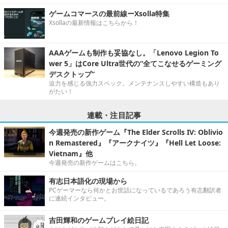
ゲームコマースの最前線ーXsolla特集
Xsollaの最新情報はこちらから！
AAAゲームも制作も妥協なし。「Lenovo Legion To
wer 5」はCore Ultra世代の“全てこなせるゲーミング
デスクトップ”
迫力を感じる強力スペック。メンテナンスしやすい構造もあり
がたい！
連載・注目記事
今週発売の新作ゲーム『The Elder Scrolls IV: Oblivio
n Remastered』『アークナイツ』『Hell Let Loose:
Vietnam』他
今週発売の新作ゲームはこちら。
有志日本語化の現場から
PCゲーマーなら何かとお世話になっているであろう有志翻訳者
に連続インタビュー。
吉田輝和のゲームプレイ絵日記