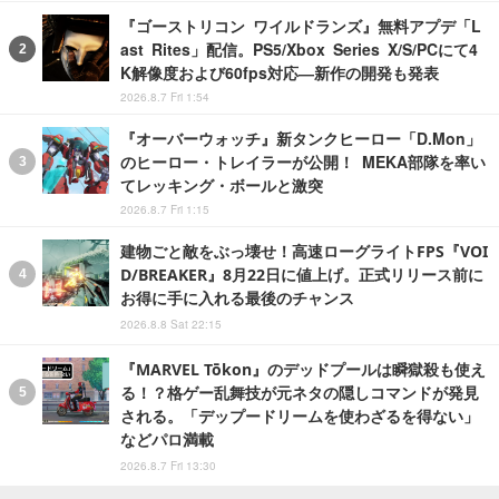
『ゴーストリコン ワイルドランズ』無料アプデ「L
ast Rites」配信。PS5/Xbox Series X/S/PCにて4
K解像度および60fps対応―新作の開発も発表
2026.8.7 Fri 1:54
『オーバーウォッチ』新タンクヒーロー「D.Mon」
のヒーロー・トレイラーが公開！ MEKA部隊を率い
てレッキング・ボールと激突
2026.8.7 Fri 1:15
建物ごと敵をぶっ壊せ！高速ローグライトFPS『VOI
D/BREAKER』8月22日に値上げ。正式リリース前に
お得に手に入れる最後のチャンス
2026.8.8 Sat 22:15
『MARVEL Tōkon』のデッドプールは瞬獄殺も使え
る！？格ゲー乱舞技が元ネタの隠しコマンドが発見
される。「デップードリームを使わざるを得ない」
などパロ満載
2026.8.7 Fri 13:30