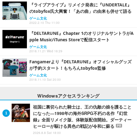
『ライブアライブ』リメイク発表に『UNDERTALE』
のtobyfox氏大興奮！「あの曲」の由来も併せて語る
ゲーム文化
2022.2.10 Thu 11:00
『DELTARUNE』Chapter 1のオリジナルサントラがA
pple Music/iTunes Storeで配信スタート
ゲーム文化
2018.11.21 Wed 16:29
Fangamerより『DELTARUNE』オフィシャルグッズ
が予約スタート！もちろんtobyfox監修
ゲーム文化
2018.11.10 Sat 20:00
Windowsアクセスランキング
祖国に裏切られた騎士は、王の仇敵の娘を護ること
になった―1998年の海外SRPG不朽の名作『幻世
録』全面リメイク版、体験版配信開始。ダーティー
ヒーローが駆ける異色の戦記が令和に蘇る
PR
2026.8.8 Sat 18:00