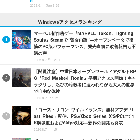
PC
2023.6.11 Sun 3:25
Windowsアクセスランキング
マーベル新作格ゲー『MARVEL Tōkon: Fighting
Souls』Steamで“賛否両論”―オープンベータで指
摘のPC版パフォーマンス、発売直前に改善報告も不
満の声
2026.8.7 Fri 12:21
【閲覧注意】中世日本オープンワールドアダルトRP
G『Red Masked Ronin』早期アクセス開始！キャ
ラクリし、忍びの暗殺者に追われながら大人の世界
で自由な体験
2026.8.7 Fri 14:45
『ゴーストリコン ワイルドランズ』無料アプデ「L
ast Rites」配信。PS5/Xbox Series X/S/PCにて4
K解像度および60fps対応―新作の開発も発表
2026.8.7 Fri 1:54