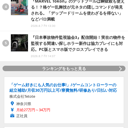
『MARVEL Tōkon』のデッドプールは瞬獄殺も使え
る！？格ゲー乱舞技が元ネタの隠しコマンドが発見
される。「デップードリームを使わざるを得ない」
などパロ満載
2026.8.7 Fri 13:30
『日本事故物件監視協会3』配信開始！実在の物件を
監視する間違い探しホラー新作は協力プレイにも対
応。PC版とスマホ版でクロスプレイできる
2026.8.7 Fri 14:07
ランキングをもっと見る
「ゲーム好きにも人気のお仕事!」/ゲームコントローラーの
組立補助/月収30万円以上可/寮費無料/研修あり/日払い対応
株式会社Tetote
神奈川県
月給27万円～34万円
正社員