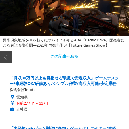
異常現象地域を車を頼りにサバイバルするADV『Pacific Drive』開発者に
よる解説映像公開―2023年内発売予定【Future Games Show】
この記事へ戻る
「月収30万円以上も目指せる環境で安定収入」ゲームテスタ
ー/未経験OK/研修あり/シンプル作業/高収入可能/安定勤務
株式会社Tetote
愛知県
月給27万円～33万円
正社員
「未経験からゲーム制作に参加」ゲームクリエイター/未経