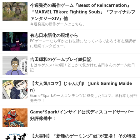
今週発売の新作ゲーム『Beast of Reincarnation』
『MARVEL Tōkon: Fighting Souls』『ファイナルフ
ァンタジーXIV』他
今週発売の新作ゲームはこちら。
有志日本語化の現場から
PCゲーマーなら何かとお世話になっているであろう有志翻訳者
に連続インタビュー。
吉田輝和のゲームプレイ絵日記
もはやゲムスパの顔！どこかで見かけた吉田さんのゲーム絵日
記
【大人気4コマ】じゃんげま（Junk Gaming Maide
n）
Game*Sparkの一大コンテンツに成長した4コマ。単行本も好評
発売中！
Game*Spark/インサイド公式ディスコードサーバー
好評稼働中！
【大喜利】『新種のゲーミング“蚊”が登場！ その特徴