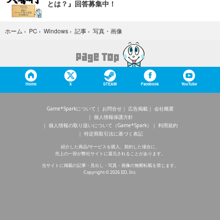
とは？』回答募集中！
写真・画像
ホーム
›
PC
›
Windows
›
記事
›
Home
X
STEAM
Facebook
YouTube
Game*Sparkについて
お問合せ
広告掲載
会社概要
個人情報保護方針
個人情報の取り扱いについて（Game*Spark）
利用規約
特定商取引法に基づく表記
紹介した商品/サービスを購入、契約した場合に、
売上の一部が弊社サイトに還元されることがあります。
当サイトに掲載の記事・見出し・写真・画像の無断転載を禁じます。
Copyright © 2026 IID, Inc.