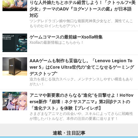
りな人外娘たちとホテル経営しよう！「クトゥルフ×美
少女」テーマのADV『ヨグ=ソトースの庭』が日本語
対応
ツンデレドラゴン娘や無口な複眼死神美少女など、属性てんこ
もりのヒロインたちがアツい！
ゲームコマースの最前線ーXsolla特集
Xsollaの最新情報はこちらから！
AAAゲームも制作も妥協なし。「Lenovo Legion To
wer 5」はCore Ultra世代の“全てこなせるゲーミング
デスクトップ”
迫力を感じる強力スペック。メンテナンスしやすい構造もあり
がたい！
アニマや新要素のさらなる“進化”を目撃せよ！HoYov
erse新作『崩壊：ネクサスアニマ』第2回βテストの
「進化テスト」を体験【プレイレポ】
さまざまなアニマとの出会いや、スキルによってさらに戦略性
が増したバトルなど、本作の注目の要素に迫ります！
連載・注目記事