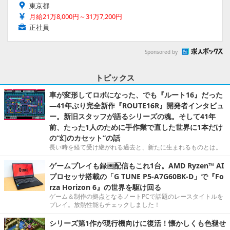
東京都
月給21万8,000円～31万7,200円
正社員
Sponsored by
トピックス
車が変形してロボになった、でも『ルート16』だった
―41年ぶり完全新作『ROUTE16R』開発者インタビュ
ー。新旧スタッフが語るシリーズの魂。そして41年
前、たった1人のために手作業で直した世界に1本だけ
の“幻のカセット”の話
長い時を経て受け継がれる過去と、新たに生まれるものとは。
ゲームプレイも録画配信もこれ1台。AMD Ryzen™ AI
プロセッサ搭載の「G TUNE P5-A7G60BK-D」で『Fo
rza Horizon 6』の世界を駆け回る
ゲーム＆制作の拠点となるノートPCで話題のレースタイトルを
プレイ。放熱性能もチェックしました！
シリーズ第1作が現行機向けに復活！懐かしくも色褪せ