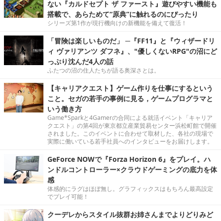
ない『カルドセプト ザ ファースト』遊びやすい機能も
搭載で、あらためて“原典”に触れるのにぴったり
シリーズ第1作が現行機向けの新機能を備えて復活！
「冒険は楽しいものだ」 ─『FF11』と『ウィザードリ
ィ ヴァリアンツ ダフネ』、"優しくないRPG"の沼にど
っぷり沈んだ4人の話
ふたつの沼の住人たちが語る奥深さとは。
【キャリアクエスト】ゲーム作りを仕事にするという
こと。セガの若手の事例に見る，ゲームプログラマと
いう働き方
Game*Sparkと4Gamerの合同による就活イベント「キャリア
クエスト」の第4回が東京都立産業貿易センター浜松町館で開催
されました。このイベントに合わせて取材した、各社の現場で
実際に働いている若手社員へのインタビューをお届けします。
GeForce NOWで『Forza Horizon 6』をプレイ。ハ
ンドルコントローラー×クラウドゲーミングの底力を体
感
体感的にラグはほぼ無し。グラフィックスはもちろん最高設定
でプレイ可能！
クーデレからスタイル抜群お姉さんまでよりどりみど