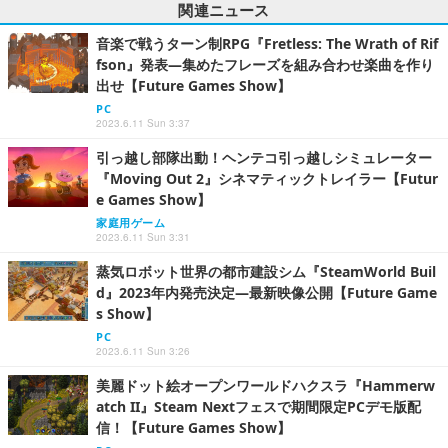
関連ニュース
音楽で戦うターン制RPG『Fretless: The Wrath of Rif
fson』発表―集めたフレーズを組み合わせ楽曲を作り
出せ【Future Games Show】
PC
2023.6.11 Sun 3:37
引っ越し部隊出動！ヘンテコ引っ越しシミュレーター
『Moving Out 2』シネマティックトレイラー【Futur
e Games Show】
家庭用ゲーム
2023.6.11 Sun 3:31
蒸気ロボット世界の都市建設シム『SteamWorld Buil
d』2023年内発売決定―最新映像公開【Future Game
s Show】
PC
2023.6.11 Sun 3:26
美麗ドット絵オープンワールドハクスラ『Hammerw
atch II』Steam Nextフェスで期間限定PCデモ版配
信！【Future Games Show】