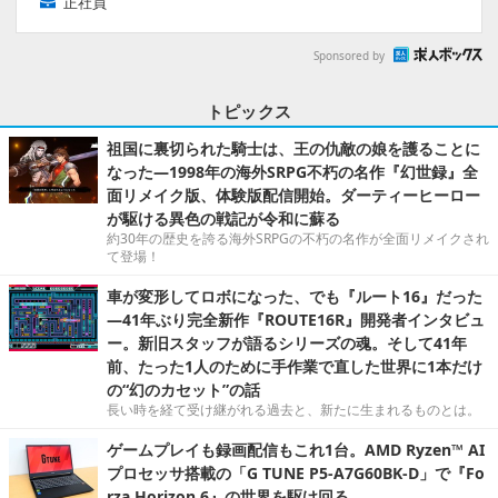
正社員
Sponsored by
トピックス
祖国に裏切られた騎士は、王の仇敵の娘を護ることに
なった―1998年の海外SRPG不朽の名作『幻世録』全
面リメイク版、体験版配信開始。ダーティーヒーロー
が駆ける異色の戦記が令和に蘇る
約30年の歴史を誇る海外SRPGの不朽の名作が全面リメイクされ
て登場！
車が変形してロボになった、でも『ルート16』だった
―41年ぶり完全新作『ROUTE16R』開発者インタビュ
ー。新旧スタッフが語るシリーズの魂。そして41年
前、たった1人のために手作業で直した世界に1本だけ
の“幻のカセット”の話
長い時を経て受け継がれる過去と、新たに生まれるものとは。
ゲームプレイも録画配信もこれ1台。AMD Ryzen™ AI
プロセッサ搭載の「G TUNE P5-A7G60BK-D」で『Fo
rza Horizon 6』の世界を駆け回る