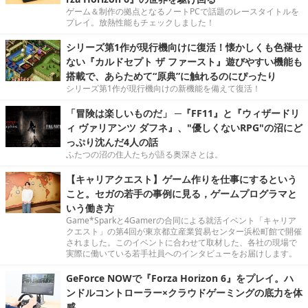
ゲーム＆制作の拠点となるノートPCで話題のレースタイトルを
プレイ。放熱性能もチェックしました！
シリーズ第1作が現行機向けに復活！懐かしくも色褪せ
ない『カルドセプト ザ ファースト』遊びやすい機能も
搭載で、あらためて“原典”に触れるのにぴったり
シリーズ第1作が現行機向けの新機能を備えて復活！
「冒険は楽しいものだ」 ─『FF11』と『ウィザードリ
ィ ヴァリアンツ ダフネ』、"優しくないRPG"の沼にど
っぷり沈んだ4人の話
ふたつの沼の住人たちが語る奥深さとは。
【キャリアクエスト】ゲーム作りを仕事にするという
こと。セガの若手の事例に見る，ゲームプログラマと
いう働き方
Game*Sparkと4Gamerの合同による就活イベント「キャリア
クエスト」の第4回が東京都立産業貿易センター浜松町館で開催
されました。このイベントに合わせて取材した、各社の現場で
実際に働いている若手社員へのインタビューをお届けします。
GeForce NOWで『Forza Horizon 6』をプレイ。ハ
ンドルコントローラー×クラウドゲーミングの底力を体
感