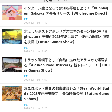
インターン生となって銀河を再建しよう！『Bubbleg
um Galaxy』デモ版リリース【Wholesome Direct】
PC
2023.6.11 Sun 1:49
水没したポストアポカリプス世界のターン制ADV『Hi
ghwater』発売が2023年夏に決定―楽曲の歌唱と演奏
を披露【Future Games Show】
PC
2023.6.11 Sun 2:35
トラック運転手として自然に溢れたアラスカで運送す
る『Alaskan Road Truckers』新トレイラー！【Futu
re Games Show】
PC
2023.6.11 Sun 4:57
蒸気ロボット世界の都市建設シム『SteamWorld Buil
d』2023年内発売決定―最新映像公開【Future Game
s Show】
PC
2023.6.11 Sun 3:26