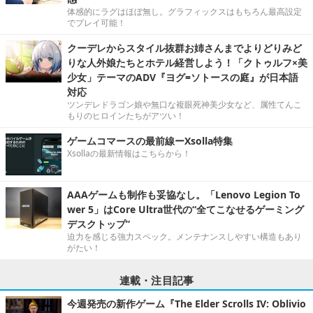
体感的にラグはほぼ無し。グラフィックスはもちろん最高設定
でプレイ可能！
クーデレからスタイル抜群お姉さんまでよりどりみど
りな人外娘たちとホテル経営しよう！「クトゥルフ×美
少女」テーマのADV『ヨグ=ソトースの庭』が日本語
対応
ツンデレドラゴン娘や無口な複眼死神美少女など、属性てんこ
もりのヒロインたちがアツい！
ゲームコマースの最前線ーXsolla特集
Xsollaの最新情報はこちらから！
AAAゲームも制作も妥協なし。「Lenovo Legion To
wer 5」はCore Ultra世代の“全てこなせるゲーミング
デスクトップ”
迫力を感じる強力スペック。メンテナンスしやすい構造もあり
がたい！
連載・注目記事
今週発売の新作ゲーム『The Elder Scrolls IV: Oblivio