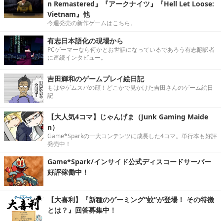
n Remastered』『アークナイツ』『Hell Let Loose:
Vietnam』他
今週発売の新作ゲームはこちら。
有志日本語化の現場から
PCゲーマーなら何かとお世話になっているであろう有志翻訳者
に連続インタビュー。
吉田輝和のゲームプレイ絵日記
もはやゲムスパの顔！どこかで見かけた吉田さんのゲーム絵日
記
【大人気4コマ】じゃんげま（Junk Gaming Maide
n）
Game*Sparkの一大コンテンツに成長した4コマ。単行本も好評
発売中！
Game*Spark/インサイド公式ディスコードサーバー
好評稼働中！
【大喜利】『新種のゲーミング“蚊”が登場！ その特徴
とは？』回答募集中！