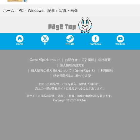
写真・画像
ホーム
›
PC
›
Windows
›
記事
›
Home
X
STEAM
Facebook
YouTube
Game*Sparkについて
お問合せ
広告掲載
会社概要
個人情報保護方針
個人情報の取り扱いについて（Game*Spark）
利用規約
特定商取引法に基づく表記
紹介した商品/サービスを購入、契約した場合に、
売上の一部が弊社サイトに還元されることがあります。
当サイトに掲載の記事・見出し・写真・画像の無断転載を禁じます。
Copyright © 2026 IID, Inc.