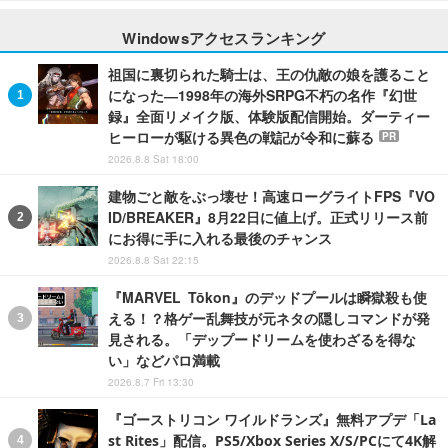
Windowsアクセスランキング
祖国に裏切られた騎士は、王の仇敵の娘を護ること
になった―1998年の海外SRPG不朽の名作『幻世
録』全面リメイク版、体験版配信開始。ダーティー
ヒーローが駆ける異色の戦記が令和に蘇る
PR
2026.8.8 Sat 18:00
建物ごと敵をぶっ壊せ！高速ローグライトFPS『VO
ID/BREAKER』8月22日に値上げ。正式リリース前
にお得に手に入れる最後のチャンス
2026.8.8 Sat 22:15
『MARVEL Tōkon』のデッドプールは瞬獄殺も使
える！？格ゲー乱舞技が元ネタの隠しコマンドが発
見される。「デップードリームを使わざるを得な
い」などパロ満載
2026.8.7 Fri 13:30
『ゴーストリコン ワイルドランズ』無料アプデ「La
st Rites」配信。PS5/Xbox Series X/S/PCにて4K解