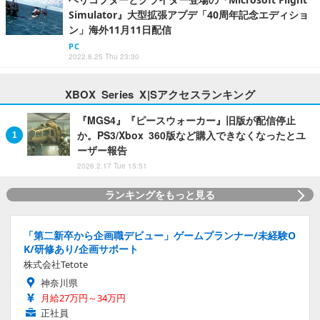
Simulator』大型拡張アプデ「40周年記念エディショ
ン」海外11月11日配信
PC
2022.8.25 Thu 23:30
XBOX Series X|Sアクセスランキング
『MGS4』『ピースウォーカー』旧版が配信停止
か。PS3/Xbox 360版など購入できなくなったとユ
ーザー報告
2026.2.17 Tue 15:51
ランキングをもっと見る
「第二新卒から企画職デビュー」ゲームプランナー/未経験O
K/研修あり/企画サポート
株式会社Tetote
神奈川県
月給27万円～34万円
正社員