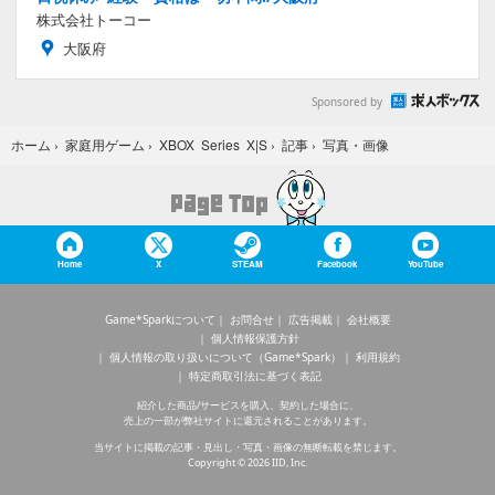
株式会社トーコー
大阪府
Sponsored by
写真・画像
ホーム
›
家庭用ゲーム
›
XBOX Series X|S
›
記事
›
Home
X
STEAM
Facebook
YouTube
Game*Sparkについて
お問合せ
広告掲載
会社概要
個人情報保護方針
個人情報の取り扱いについて（Game*Spark）
利用規約
特定商取引法に基づく表記
紹介した商品/サービスを購入、契約した場合に、
売上の一部が弊社サイトに還元されることがあります。
当サイトに掲載の記事・見出し・写真・画像の無断転載を禁じます。
Copyright © 2026 IID, Inc.