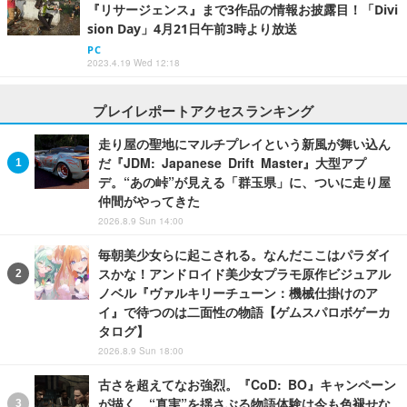
『リサージェンス』まで3作品の情報お披露目！「Divi
sion Day」4月21日午前3時より放送
PC
2023.4.19 Wed 12:18
プレイレポートアクセスランキング
走り屋の聖地にマルチプレイという新風が舞い込ん
だ『JDM: Japanese Drift Master』大型アプ
デ。“あの峠”が見える「群玉県」に、ついに走り屋
仲間がやってきた
2026.8.9 Sun 14:00
毎朝美少女らに起こされる。なんだここはパラダイ
スかな！アンドロイド美少女プラモ原作ビジュアル
ノベル『ヴァルキリーチューン：機械仕掛けのア
イ』で待つのは二面性の物語【ゲムスパロボゲーカ
タログ】
2026.8.9 Sun 18:00
古さを超えてなお強烈。『CoD: BO』キャンペーン
が描く、“真実”を揺さぶる物語体験は今も色褪せな