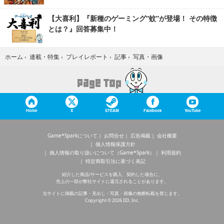
【大喜利】『新種のゲーミング“蚊”が登場！ その特徴
とは？』回答募集中！
写真・画像
ホーム
›
連載・特集
›
プレイレポート
›
記事
›
Home
X
STEAM
Facebook
YouTube
Game*Sparkについて
お問合せ
広告掲載
会社概要
個人情報保護方針
個人情報の取り扱いについて（Game*Spark）
利用規約
特定商取引法に基づく表記
紹介した商品/サービスを購入、契約した場合に、
売上の一部が弊社サイトに還元されることがあります。
当サイトに掲載の記事・見出し・写真・画像の無断転載を禁じます。
Copyright © 2026 IID, Inc.