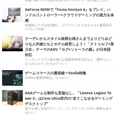
実際に働いている若手社員へのインタビューをお届けします。
GeForce NOWで『Forza Horizon 6』をプレイ。ハ
ンドルコントローラー×クラウドゲーミングの底力を体
感
体感的にラグはほぼ無し。グラフィックスはもちろん最高設定
でプレイ可能！
クーデレからスタイル抜群お姉さんまでよりどりみど
りな人外娘たちとホテル経営しよう！「クトゥルフ×美
少女」テーマのADV『ヨグ=ソトースの庭』が日本語
対応
ツンデレドラゴン娘や無口な複眼死神美少女など、属性てんこ
もりのヒロインたちがアツい！
ゲームコマースの最前線ーXsolla特集
Xsollaの最新情報はこちらから！
AAAゲームも制作も妥協なし。「Lenovo Legion To
wer 5」はCore Ultra世代の“全てこなせるゲーミング
デスクトップ”
迫力を感じる強力スペック。メンテナンスしやすい構造もあり
がたい！