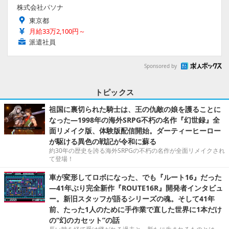
株式会社パソナ
東京都
月給33万2,100円～
派遣社員
Sponsored by
トピックス
祖国に裏切られた騎士は、王の仇敵の娘を護ることに
なった―1998年の海外SRPG不朽の名作『幻世録』全
面リメイク版、体験版配信開始。ダーティーヒーロー
が駆ける異色の戦記が令和に蘇る
約30年の歴史を誇る海外SRPGの不朽の名作が全面リメイクされ
て登場！
車が変形してロボになった、でも『ルート16』だった
―41年ぶり完全新作『ROUTE16R』開発者インタビュ
ー。新旧スタッフが語るシリーズの魂。そして41年
前、たった1人のために手作業で直した世界に1本だけ
の“幻のカセット”の話