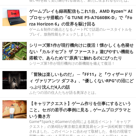
長い時を経て受け継がれる過去と、新たに生まれるものとは。
ゲームプレイも録画配信もこれ1台。AMD Ryzen™ AI
プロセッサ搭載の「G TUNE P5-A7G60BK-D」で『Fo
rza Horizon 6』の世界を駆け回る
ゲーム＆制作の拠点となるノートPCで話題のレースタイトルを
プレイ。放熱性能もチェックしました！
シリーズ第1作が現行機向けに復活！懐かしくも色褪せ
ない『カルドセプト ザ ファースト』遊びやすい機能も
搭載で、あらためて“原典”に触れるのにぴったり
シリーズ第1作が現行機向けの新機能を備えて復活！
「冒険は楽しいものだ」 ─『FF11』と『ウィザードリ
ィ ヴァリアンツ ダフネ』、"優しくないRPG"の沼にど
っぷり沈んだ4人の話
ふたつの沼の住人たちが語る奥深さとは。
【キャリアクエスト】ゲーム作りを仕事にするという
こと。セガの若手の事例に見る，ゲームプログラマと
いう働き方
Game*Sparkと4Gamerの合同による就活イベント「キャリア
クエスト」の第4回が東京都立産業貿易センター浜松町館で開催
されました。このイベントに合わせて取材した、各社の現場で