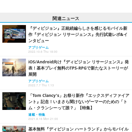
関連ニュース
『ディビジョン』正統続編らしさを感じるモバイル新
作『ディビジョン リサージェンス』先行試遊レポ&イ
ンタビュー
アプリゲーム
2022.10.6 Thu 18:00
iOS/Android向け『ディビジョン リサージェンス』発
表！基本プレイ無料のTPS-RPGで新たなストーリーが
展開
アプリゲーム
2022.7.7 Thu 1:13
「Tom Clancy's」お祭り新作『エックスディファイア
ント』記念！いまさら聞けないゲーマーのための「ト
ム・クランシーって誰？」【特集】
連載・特集
2021.8.16 Mon 21:00
基本無料『ディビジョン ハートランド』からモバイル