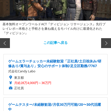
基本無料オープンワールドACT『ディビジョン リサージェンス』先行プ
レイレポ―本格さと手軽さを兼ね備えるモバイル向けに最適化された
『ディビジョン』
この記事へ戻る
ゲームエラーチェッカー未経験歓迎「正社員/土日祝休み/研
修あり/賞与あり」安心のサポート体制/足立区勤務/7767
式会社Candy Labo
東京都
月給28万4,000円～36万円
正社員
ゲームテスター/未経験歓迎/月収30万円可能/20〜30代活躍
中