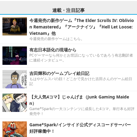
連載・注目記事
今週発売の新作ゲーム『The Elder Scrolls IV: Oblivio
n Remastered』『アークナイツ』『Hell Let Loose:
Vietnam』他
今週発売の新作ゲームはこちら。
有志日本語化の現場から
PCゲーマーなら何かとお世話になっているであろう有志翻訳者
に連続インタビュー。
吉田輝和のゲームプレイ絵日記
もはやゲムスパの顔！どこかで見かけた吉田さんのゲーム絵日
記
【大人気4コマ】じゃんげま（Junk Gaming Maide
n）
Game*Sparkの一大コンテンツに成長した4コマ。単行本も好評
発売中！
Game*Spark/インサイド公式ディスコードサーバー
好評稼働中！