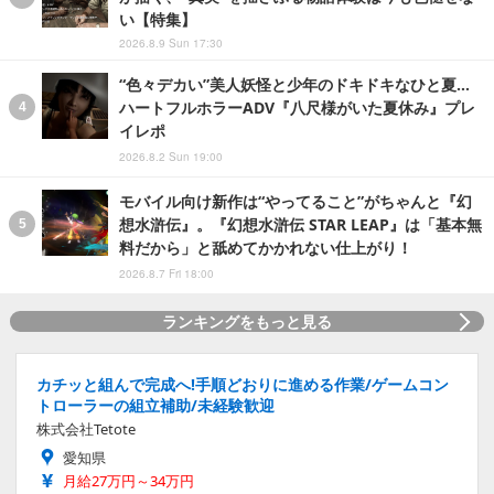
い【特集】
2026.8.9 Sun 17:30
“色々デカい”美人妖怪と少年のドキドキなひと夏…
ハートフルホラーADV『八尺様がいた夏休み』プレ
イレポ
2026.8.2 Sun 19:00
モバイル向け新作は“やってること”がちゃんと『幻
想水滸伝』。『幻想水滸伝 STAR LEAP』は「基本無
料だから」と舐めてかかれない仕上がり！
2026.8.7 Fri 18:00
ランキングをもっと見る
カチッと組んで完成へ!手順どおりに進める作業/ゲームコン
トローラーの組立補助/未経験歓迎
株式会社Tetote
愛知県
月給27万円～34万円