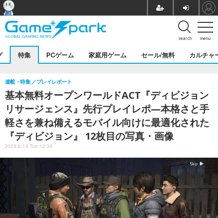
search
menu
グ
特集
PCゲーム
家庭用ゲーム
セール/無料
カルチャ
連載・特集
プレイレポート
基本無料オープンワールドACT『ディビジョン
リサージェンス』先行プレイレポ―本格さと手
軽さを兼ね備えるモバイル向けに最適化された
『ディビジョン』 12枚目の写真・画像
2023.6.13 Tue 12:30