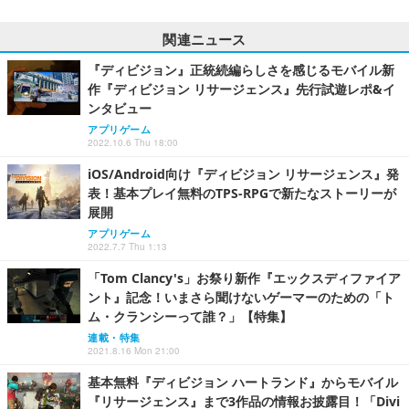
関連ニュース
『ディビジョン』正統続編らしさを感じるモバイル新
作『ディビジョン リサージェンス』先行試遊レポ&イ
ンタビュー
アプリゲーム
2022.10.6 Thu 18:00
iOS/Android向け『ディビジョン リサージェンス』発
表！基本プレイ無料のTPS-RPGで新たなストーリーが
展開
アプリゲーム
2022.7.7 Thu 1:13
「Tom Clancy's」お祭り新作『エックスディファイア
ント』記念！いまさら聞けないゲーマーのための「ト
ム・クランシーって誰？」【特集】
連載・特集
2021.8.16 Mon 21:00
基本無料『ディビジョン ハートランド』からモバイル
『リサージェンス』まで3作品の情報お披露目！「Divi