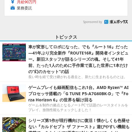
月給90万円
業務委託
Sponsored by
トピックス
車が変形してロボになった、でも『ルート16』だった
―41年ぶり完全新作『ROUTE16R』開発者インタビュ
ー。新旧スタッフが語るシリーズの魂。そして41年
前、たった1人のために手作業で直した世界に1本だけ
の“幻のカセット”の話
長い時を経て受け継がれる過去と、新たに生まれるものとは。
ゲームプレイも録画配信もこれ1台。AMD Ryzen™ AI
プロセッサ搭載の「G TUNE P5-A7G60BK-D」で『Fo
rza Horizon 6』の世界を駆け回る
ゲーム＆制作の拠点となるノートPCで話題のレースタイトルを
プレイ。放熱性能もチェックしました！
シリーズ第1作が現行機向けに復活！懐かしくも色褪せ
ない『カルドセプト ザ ファースト』遊びやすい機能も