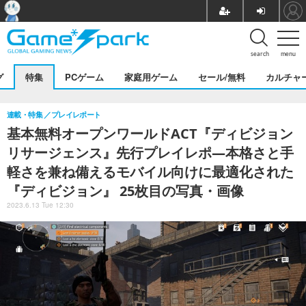
search
menu
グ
特集
PCゲーム
家庭用ゲーム
セール/無料
カルチャ
連載・特集
プレイレポート
基本無料オープンワールドACT『ディビジョン
リサージェンス』先行プレイレポ―本格さと手
軽さを兼ね備えるモバイル向けに最適化された
『ディビジョン』 25枚目の写真・画像
2023.6.13 Tue 12:30