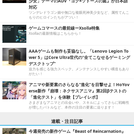
少女」テーマのADV『ヨグ=ソトースの庭』が日本語
対応
ツンデレドラゴン娘や無口な複眼死神美少女など、属性てんこ
もりのヒロインたちがアツい！
ゲームコマースの最前線ーXsolla特集
Xsollaの最新情報はこちらから！
AAAゲームも制作も妥協なし。「Lenovo Legion To
wer 5」はCore Ultra世代の“全てこなせるゲーミング
デスクトップ”
迫力を感じる強力スペック。メンテナンスしやすい構造もあり
がたい！
アニマや新要素のさらなる“進化”を目撃せよ！HoYov
erse新作『崩壊：ネクサスアニマ』第2回βテストの
「進化テスト」を体験【プレイレポ】
さまざまなアニマとの出会いや、スキルによってさらに戦略性
が増したバトルなど、本作の注目の要素に迫ります！
連載・注目記事
今週発売の新作ゲーム『Beast of Reincarnation』