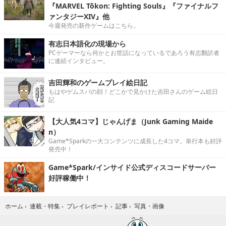
『MARVEL Tōkon: Fighting Souls』『ファイナルフ
ァンタジーXIV』他
今週発売の新作ゲームはこちら。
有志日本語化の現場から
PCゲーマーなら何かとお世話になっているであろう有志翻訳者
に連続インタビュー。
吉田輝和のゲームプレイ絵日記
もはやゲムスパの顔！どこかで見かけた吉田さんのゲーム絵日
記
【大人気4コマ】じゃんげま（Junk Gaming Maide
n）
Game*Sparkの一大コンテンツに成長した4コマ。単行本も好評
発売中！
Game*Spark/インサイド公式ディスコードサーバー
好評稼働中！
写真・画像
ホーム
›
連載・特集
›
プレイレポート
›
記事
›