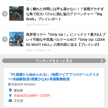
遠く離れた仲間には声も届かない！？規模デカすぎ
な島で巨大パズルに挑む協力アドベンチャー『Big
Walk』プレイレポート
2026.8.3 Mon 22:00
高所登りゲー『Only Up！』にソックリ？最大8人プ
レイ可能な中世風パルクールACT『Only Up: LIZAR
DS MUST FALL』の実内容に迫る【プレイレポ】
2025.1.15 Wed 21:00
ランキングをもっと見る
「PC基礎から始められる!」/地図ナビアプリのゲームテスタ
ー/未経験歓迎/残業少なめ/長期勤務歓迎
株式会社N-Horizon
愛知県
月給30万5,000円～32万円
正社員