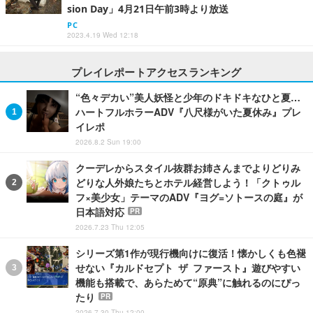
sion Day」4月21日午前3時より放送
PC
2023.4.19 Wed 12:18
プレイレポートアクセスランキング
“色々デカい”美人妖怪と少年のドキドキなひと夏…
ハートフルホラーADV『八尺様がいた夏休み』プレ
イレポ
2026.8.2 Sun 19:00
クーデレからスタイル抜群お姉さんまでよりどりみ
どりな人外娘たちとホテル経営しよう！「クトゥル
フ×美少女」テーマのADV『ヨグ=ソトースの庭』が
日本語対応
PR
2026.7.23 Thu 12:05
シリーズ第1作が現行機向けに復活！懐かしくも色褪
せない『カルドセプト ザ ファースト』遊びやすい
機能も搭載で、あらためて“原典”に触れるのにぴっ
たり
PR
2026.7.30 Thu 12:00