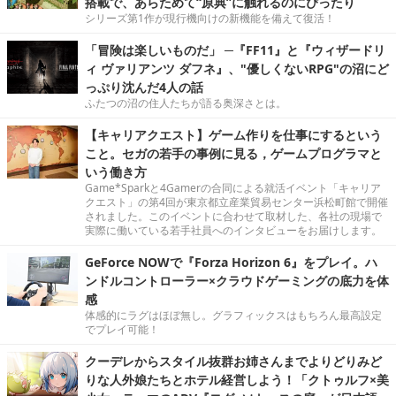
搭載で、あらためて“原典”に触れるのにぴったり
シリーズ第1作が現行機向けの新機能を備えて復活！
「冒険は楽しいものだ」 ─『FF11』と『ウィザードリ
ィ ヴァリアンツ ダフネ』、"優しくないRPG"の沼にど
っぷり沈んだ4人の話
ふたつの沼の住人たちが語る奥深さとは。
【キャリアクエスト】ゲーム作りを仕事にするという
こと。セガの若手の事例に見る，ゲームプログラマと
いう働き方
Game*Sparkと4Gamerの合同による就活イベント「キャリア
クエスト」の第4回が東京都立産業貿易センター浜松町館で開催
されました。このイベントに合わせて取材した、各社の現場で
実際に働いている若手社員へのインタビューをお届けします。
GeForce NOWで『Forza Horizon 6』をプレイ。ハ
ンドルコントローラー×クラウドゲーミングの底力を体
感
体感的にラグはほぼ無し。グラフィックスはもちろん最高設定
でプレイ可能！
クーデレからスタイル抜群お姉さんまでよりどりみど
りな人外娘たちとホテル経営しよう！「クトゥルフ×美