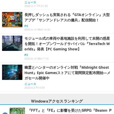
ニュース
2022.3.11 Fri 21:30
長押しダッシュも実装される『GTAオンライン』大型
アプデ「サンアンドレアスの傭兵」配信開始！
PC
2023.6.14 Wed 14:30
モジュール式の車両や基地施設を利用して未開の惑星
を開拓！オープンワールドサバイバル『TerraTech W
orlds』発表【PC Gaming Show】
PC
2023.6.12 Mon 7:15
幽霊とハンターのオンライン対戦『Midnight Ghost
Hunt』Epic Gamesストアにて期間限定配布開始―メ
ガセール開催中
ニュース
2023.6.2 Fri 0:00
Windowsアクセスランキング
『FFT』と『FE』に影響を受けたSRPG『Beaten P