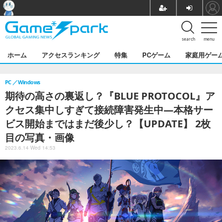
search
menu
ホーム
アクセスランキング
特集
PCゲーム
家庭用ゲー
PC
Windows
期待の高さの裏返し？『BLUE PROTOCOL』ア
クセス集中しすぎて接続障害発生中―本格サー
ビス開始まではまだ後少し？【UPDATE】 2枚
目の写真・画像
2023.6.14 Wed 14:53