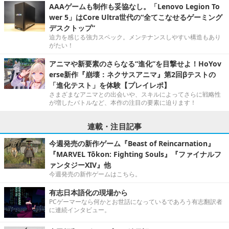
AAAゲームも制作も妥協なし。「Lenovo Legion To
wer 5」はCore Ultra世代の“全てこなせるゲーミング
デスクトップ”
迫力を感じる強力スペック。メンテナンスしやすい構造もあり
がたい！
アニマや新要素のさらなる“進化”を目撃せよ！HoYov
erse新作『崩壊：ネクサスアニマ』第2回βテストの
「進化テスト」を体験【プレイレポ】
さまざまなアニマとの出会いや、スキルによってさらに戦略性
が増したバトルなど、本作の注目の要素に迫ります！
連載・注目記事
今週発売の新作ゲーム『Beast of Reincarnation』
『MARVEL Tōkon: Fighting Souls』『ファイナルフ
ァンタジーXIV』他
今週発売の新作ゲームはこちら。
有志日本語化の現場から
PCゲーマーなら何かとお世話になっているであろう有志翻訳者
に連続インタビュー。