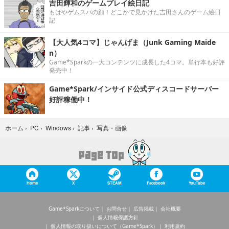
吉田輝和のゲームプレイ絵日記
もはやゲムスパの顔！どこかで見かけた吉田さんのゲーム絵日
記
【大人気4コマ】じゃんげま（Junk Gaming Maide
n）
Game*Sparkの一大コンテンツに成長した4コマ。単行本も好評
発売中！
Game*Spark/インサイド公式ディスコードサーバー
好評稼働中！
写真・画像
ホーム
›
PC
›
Windows
›
記事
›
Home
X
STEAM
Facebook
YouTube
Game*Sparkについて
お問合せ
広告掲載
会社概要
個人情報保護方針
個人情報の取り扱いについて（Game*Spark）
利用規約