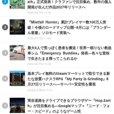
ath』正式発表！クラファンで注目集め、数年の個人
開発が生んだ作品2027年リリースへ
2026.8.6 Thu 12:30
『Mistfall Hunter』累計プレイヤー数100万人突
破！今後のロードマップ公開─9月には「ブランダー
ル要塞」ソロモード実装へ
2026.8.6 Thu 11:00
最大4人で荒っぽく患者を搬送！世界一頼りない救急
車シム『Emergency Buddies』発表―色々な意味
で生きたまま帰ってこられるか
2026.8.6 Thu 10:00
基本プレイ無料のSteamマーケットで取引できる新
たな放置ハクスラRPG『My Party Is Grinding』8
月27日リリースへ―サーバー安定性を重視
2026.8.5 Wed 17:15
実在道路をドライブできるブラウザゲー『Hop.Eart
h』が注目集める―Googleマップ＋『ニード・フォ
ー・スピード』のようなゲーム性