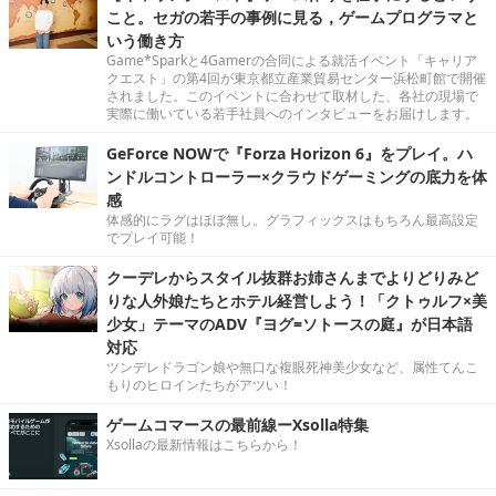
こと。セガの若手の事例に見る，ゲームプログラマと
いう働き方
Game*Sparkと4Gamerの合同による就活イベント「キャリア
クエスト」の第4回が東京都立産業貿易センター浜松町館で開催
されました。このイベントに合わせて取材した、各社の現場で
実際に働いている若手社員へのインタビューをお届けします。
GeForce NOWで『Forza Horizon 6』をプレイ。ハ
ンドルコントローラー×クラウドゲーミングの底力を体
感
体感的にラグはほぼ無し。グラフィックスはもちろん最高設定
でプレイ可能！
クーデレからスタイル抜群お姉さんまでよりどりみど
りな人外娘たちとホテル経営しよう！「クトゥルフ×美
少女」テーマのADV『ヨグ=ソトースの庭』が日本語
対応
ツンデレドラゴン娘や無口な複眼死神美少女など、属性てんこ
もりのヒロインたちがアツい！
ゲームコマースの最前線ーXsolla特集
Xsollaの最新情報はこちらから！