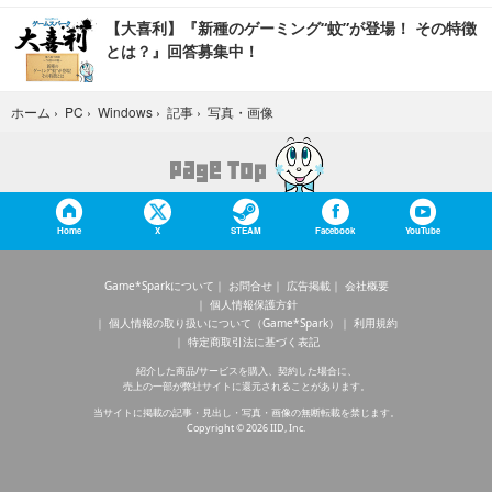
【大喜利】『新種のゲーミング“蚊”が登場！ その特徴
とは？』回答募集中！
写真・画像
ホーム
›
PC
›
Windows
›
記事
›
Home
X
STEAM
Facebook
YouTube
Game*Sparkについて
お問合せ
広告掲載
会社概要
個人情報保護方針
個人情報の取り扱いについて（Game*Spark）
利用規約
特定商取引法に基づく表記
紹介した商品/サービスを購入、契約した場合に、
売上の一部が弊社サイトに還元されることがあります。
当サイトに掲載の記事・見出し・写真・画像の無断転載を禁じます。
Copyright © 2026 IID, Inc.