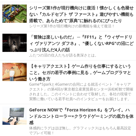
シリーズ第1作が現行機向けに復活！懐かしくも色褪せ
ない『カルドセプト ザ ファースト』遊びやすい機能も
搭載で、あらためて“原典”に触れるのにぴったり
シリーズ第1作が現行機向けの新機能を備えて復活！
「冒険は楽しいものだ」 ─『FF11』と『ウィザードリ
ィ ヴァリアンツ ダフネ』、"優しくないRPG"の沼にど
っぷり沈んだ4人の話
ふたつの沼の住人たちが語る奥深さとは。
【キャリアクエスト】ゲーム作りを仕事にするという
こと。セガの若手の事例に見る，ゲームプログラマと
いう働き方
Game*Sparkと4Gamerの合同による就活イベント「キャリア
クエスト」の第4回が東京都立産業貿易センター浜松町館で開催
されました。このイベントに合わせて取材した、各社の現場で
実際に働いている若手社員へのインタビューをお届けします。
GeForce NOWで『Forza Horizon 6』をプレイ。ハ
ンドルコントローラー×クラウドゲーミングの底力を体
感
体感的にラグはほぼ無し。グラフィックスはもちろん最高設定
でプレイ可能！