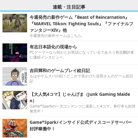
連載・注目記事
今週発売の新作ゲーム『Beast of Reincarnation』
『MARVEL Tōkon: Fighting Souls』『ファイナルフ
ァンタジーXIV』他
今週発売の新作ゲームはこちら。
有志日本語化の現場から
PCゲーマーなら何かとお世話になっているであろう有志翻訳者
に連続インタビュー。
吉田輝和のゲームプレイ絵日記
もはやゲムスパの顔！どこかで見かけた吉田さんのゲーム絵日
記
【大人気4コマ】じゃんげま（Junk Gaming Maide
n）
Game*Sparkの一大コンテンツに成長した4コマ。単行本も好評
発売中！
Game*Spark/インサイド公式ディスコードサーバー
好評稼働中！