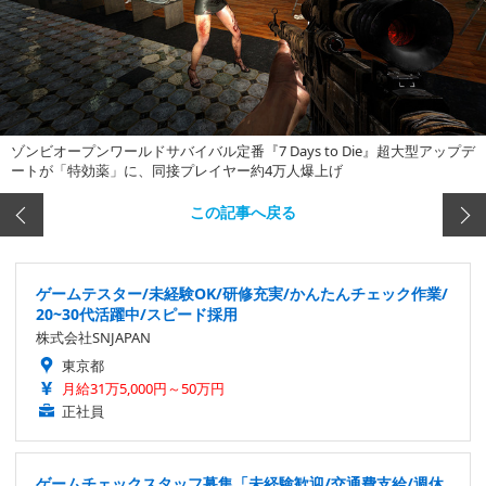
ゾンビオープンワールドサバイバル定番『7 Days to Die』超大型アップデ
ートが「特効薬」に、同接プレイヤー約4万人爆上げ
この記事へ戻る
ゲームテスター/未経験OK/研修充実/かんたんチェック作業/
20~30代活躍中/スピード採用
株式会社SNJAPAN
東京都
月給31万5,000円～50万円
正社員
ゲームチェックスタッフ募集「未経験歓迎/交通費支給/週休