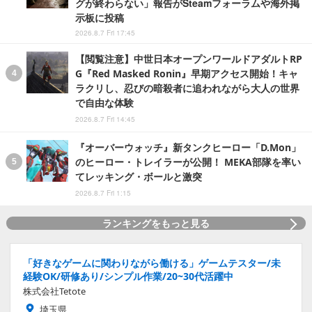
グが終わらない」報告がSteamフォーラムや海外掲
示板に投稿
2026.8.7 Fri 17:45
【閲覧注意】中世日本オープンワールドアダルトRP
G『Red Masked Ronin』早期アクセス開始！キャ
ラクリし、忍びの暗殺者に追われながら大人の世界
で自由な体験
2026.8.7 Fri 14:45
『オーバーウォッチ』新タンクヒーロー「D.Mon」
のヒーロー・トレイラーが公開！ MEKA部隊を率い
てレッキング・ボールと激突
2026.8.7 Fri 1:15
ランキングをもっと見る
「好きなゲームに関わりながら働ける」ゲームテスター/未
経験OK/研修あり/シンプル作業/20~30代活躍中
株式会社Tetote
埼玉県