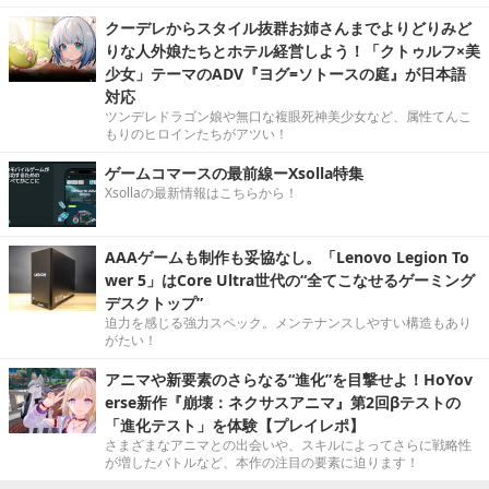
クーデレからスタイル抜群お姉さんまでよりどりみど
りな人外娘たちとホテル経営しよう！「クトゥルフ×美
少女」テーマのADV『ヨグ=ソトースの庭』が日本語
対応
ツンデレドラゴン娘や無口な複眼死神美少女など、属性てんこ
もりのヒロインたちがアツい！
ゲームコマースの最前線ーXsolla特集
Xsollaの最新情報はこちらから！
AAAゲームも制作も妥協なし。「Lenovo Legion To
wer 5」はCore Ultra世代の“全てこなせるゲーミング
デスクトップ”
迫力を感じる強力スペック。メンテナンスしやすい構造もあり
がたい！
アニマや新要素のさらなる“進化”を目撃せよ！HoYov
erse新作『崩壊：ネクサスアニマ』第2回βテストの
「進化テスト」を体験【プレイレポ】
さまざまなアニマとの出会いや、スキルによってさらに戦略性
が増したバトルなど、本作の注目の要素に迫ります！