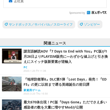
正社員
Sponsored by
サンドボックス／サバイバル／スローライフ
ゾンビゲー
関連ニュース
謎言語解読ADV『7 Days to End with You』PC版が1
月26日よりPLAYISM販売に―わずかな値上げと引き換
えにスイッチ版新要素が逆輸入
PC
2023.1.20 Fri 11:36
『地球防衛軍6』DLC第1弾「Lost Days」発売！『ED
F5』の更に以前まで遡る英雄誕生の前日譚
家庭用ゲーム
2023.3.23 Thu 15:50
最大670体出現！PC版『Days Gone』ただでさえ多い
感染者の数を大量に増やすModが公開