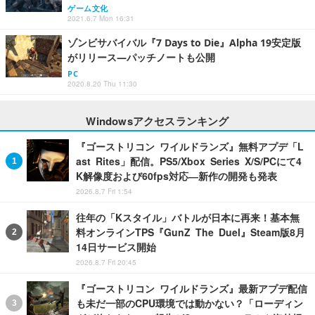
ゲーム文化
2021.6.7 Mon 16:31
ゾンビサバイバル『7 Days to Die』Alpha 19安定版
がリリース―パッチノートも公開
PC
2020.8.20 Thu 11:30
Windowsアクセスランキング
『ゴーストリコン ワイルドランズ』無料アプデ「L
ast Rites」配信。PS5/Xbox Series X/S/PCにて4
K解像度および60fps対応―新作の開発も発表
2026.8.7 Fri 1:54
往年の「Kスタイル」バトルが日本に再来！基本無
料オンラインTPS『GunZ The Duel』Steam版8月
14日サービス開始
2026.8.7 Fri 20:45
『ゴーストリコン ワイルドランズ』最新アプデ配信
も未だ一部のCPU環境では動かない？「ローディン