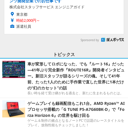
ンツ開発企業でのお仕事です
株式会社スタッフサービス エンジニアガイド
東京都
時給2,000円～
派遣社員
Sponsored by
トピックス
車が変形してロボになった、でも『ルート16』だった
―41年ぶり完全新作『ROUTE16R』開発者インタビュ
ー。新旧スタッフが語るシリーズの魂。そして41年
前、たった1人のために手作業で直した世界に1本だけ
の“幻のカセット”の話
長い時を経て受け継がれる過去と、新たに生まれるものとは。
ゲームプレイも録画配信もこれ1台。AMD Ryzen™ AI
プロセッサ搭載の「G TUNE P5-A7G60BK-D」で『Fo
rza Horizon 6』の世界を駆け回る
ゲーム＆制作の拠点となるノートPCで話題のレースタイトルを
プレイ。放熱性能もチェックしました！