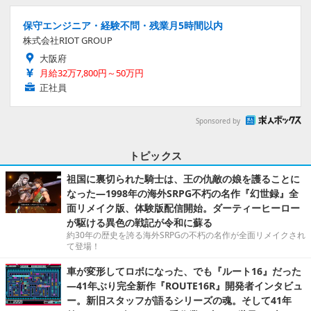
保守エンジニア・経験不問・残業月5時間以内
株式会社RIOT GROUP
大阪府
月給32万7,800円～50万円
正社員
Sponsored by
トピックス
祖国に裏切られた騎士は、王の仇敵の娘を護ることに
なった―1998年の海外SRPG不朽の名作『幻世録』全
面リメイク版、体験版配信開始。ダーティーヒーロー
が駆ける異色の戦記が令和に蘇る
約30年の歴史を誇る海外SRPGの不朽の名作が全面リメイクされ
て登場！
車が変形してロボになった、でも『ルート16』だった
―41年ぶり完全新作『ROUTE16R』開発者インタビュ
ー。新旧スタッフが語るシリーズの魂。そして41年