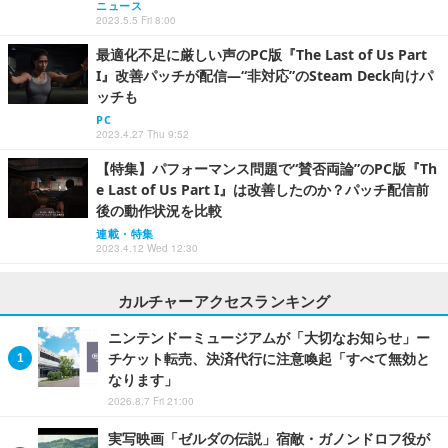
ニュース
2023.5.5 Fri 8:00
最適化不足に厳しい声のPC版『The Last of Us Part
I』改善パッチが配信―“非対応”のSteam Deck向けパ
ッチも
PC
2023.4.27 Thu 9:52
【特集】パフォーマンス問題で“賛否両論”のPC版『Th
e Last of Us Part I』は改善したのか？パッチ配信前
後の動作状況を比較
連載・特集
2023.4.12 Wed 12:30
カルチャーアクセスランキング
ニンテンドーミュージアムが「大切なお知らせ」ー
チケット転売、決済代行に注意喚起「すべて無効と
なります」
2026.8.7 Fri 21:00
実写映画「ゼルダの伝説」宿敵・ガノンドロフ役が