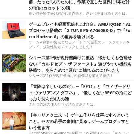
前、たった1人のために手作業で直した世界に1本だけ
の“幻のカセット”の話
長い時を経て受け継がれる過去と、新たに生まれるものとは。
ゲームプレイも録画配信もこれ1台。AMD Ryzen™ AI
プロセッサ搭載の「G TUNE P5-A7G60BK-D」で『Fo
rza Horizon 6』の世界を駆け回る
ゲーム＆制作の拠点となるノートPCで話題のレースタイトルを
プレイ。放熱性能もチェックしました！
シリーズ第1作が現行機向けに復活！懐かしくも色褪せ
ない『カルドセプト ザ ファースト』遊びやすい機能も
搭載で、あらためて“原典”に触れるのにぴったり
シリーズ第1作が現行機向けの新機能を備えて復活！
「冒険は楽しいものだ」 ─『FF11』と『ウィザードリ
ィ ヴァリアンツ ダフネ』、"優しくないRPG"の沼にど
っぷり沈んだ4人の話
ふたつの沼の住人たちが語る奥深さとは。
【キャリアクエスト】ゲーム作りを仕事にするという
こと。セガの若手の事例に見る，ゲームプログラマと
いう働き方
Game*Sparkと4Gamerの合同による就活イベント「キャリア