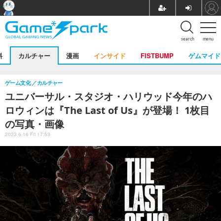
search
menu
料
カルチャー
漫画
インサイド
FISTBUMP
ゲムマイド
ゲーム文化
カルチャー
ユニバーサル・スタジオ・ハリウッド今年のハ
ロウィンは『The Last of Us』が登場！ 1枚目
の写真・画像
2023.6.16 Fri 17:53