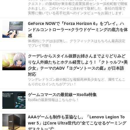
クエスト」の第4回が東京都立産業貿易センター浜松町館で開催
されました。このイベントに合わせて取材した、各社の現場で
実際に働いている若手社員へのインタビューをお届けします。
GeForce NOWで『Forza Horizon 6』をプレイ。ハ
ンドルコントローラー×クラウドゲーミングの底力を体
感
体感的にラグはほぼ無し。グラフィックスはもちろん最高設定
でプレイ可能！
クーデレからスタイル抜群お姉さんまでよりどりみど
りな人外娘たちとホテル経営しよう！「クトゥルフ×美
少女」テーマのADV『ヨグ=ソトースの庭』が日本語
対応
ツンデレドラゴン娘や無口な複眼死神美少女など、属性てんこ
もりのヒロインたちがアツい！
ゲームコマースの最前線ーXsolla特集
Xsollaの最新情報はこちらから！
AAAゲームも制作も妥協なし。「Lenovo Legion To
wer 5」はCore Ultra世代の“全てこなせるゲーミング
デスクトップ”