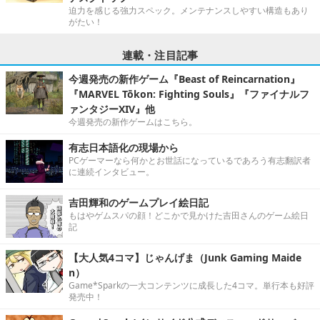
迫力を感じる強力スペック。メンテナンスしやすい構造もあり
がたい！
連載・注目記事
今週発売の新作ゲーム『Beast of Reincarnation』
『MARVEL Tōkon: Fighting Souls』『ファイナルフ
ァンタジーXIV』他
今週発売の新作ゲームはこちら。
有志日本語化の現場から
PCゲーマーなら何かとお世話になっているであろう有志翻訳者
に連続インタビュー。
吉田輝和のゲームプレイ絵日記
もはやゲムスパの顔！どこかで見かけた吉田さんのゲーム絵日
記
【大人気4コマ】じゃんげま（Junk Gaming Maide
n）
Game*Sparkの一大コンテンツに成長した4コマ。単行本も好評
発売中！