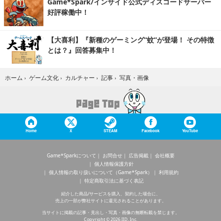
Game*Spark/インサイド公式ディスコードサーバー
好評稼働中！
【大喜利】『新種のゲーミング“蚊”が登場！ その特徴
とは？』回答募集中！
写真・画像
ホーム
›
ゲーム文化
›
カルチャー
›
記事
›
Home
X
STEAM
Facebook
YouTube
Game*Sparkについて
お問合せ
広告掲載
会社概要
個人情報保護方針
個人情報の取り扱いについて（Game*Spark）
利用規約
特定商取引法に基づく表記
紹介した商品/サービスを購入、契約した場合に、
売上の一部が弊社サイトに還元されることがあります。
当サイトに掲載の記事・見出し・写真・画像の無断転載を禁じます。
Copyright © 2026 IID, Inc.