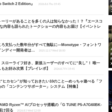
witch 2 Edition』
2026.8.6 Thu 19:45
トーリーがあることを多くの人は知らなかった！？『エースコ
的な内容も語られたトークショーの内容もお届け【イベントレ
ろ支払った数年分がすべて無駄に―Monotype・フォントワ
インディー開発者は…
2025.12.17 Wed 18:00
スローライフ好き、新規ユーザーのすべてに“良し”！ 唯一
しもお好み次第【プレイレポ】
2026.8.7 Fri 19:45
米“ヒカセン”が知っておきたい10のこと―めっちゃ遊べる「フ
心の「コンテンツサポーター」システム【特集】
Ryzen™ AIプロセッサ搭載の「G TUNE P5-A7G60BK-
を駆け回る
2026.8.5 Wed 12:00