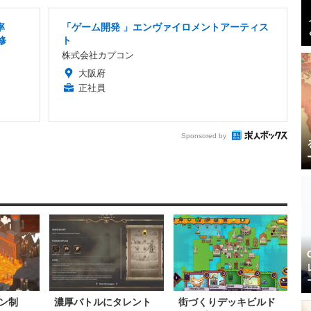
率
「ゲーム開発 」エンヴァイロメントアーティス
修
ト
株式会社カプコン
大阪府
正社員
Sponsored by
ン制
濃厚バトルにタレント
街づくりデッキビルド