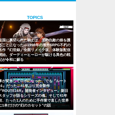
TOPICS
祖国に裏切られた騎士は、王の仇敵の娘を護
ることになった―1998年の海外SRPG不朽の
名作『幻世録』全面リメイク版、体験版配信
開始。ダーティーヒーローが駆ける異色の戦
記が令和に蘇る
車が変形してロボになった、でも『ルート
16』だった―41年ぶり完全新作
『ROUTE16R』開発者インタビュー。新旧
スタッフが語るシリーズの魂。そして41年
前、たった1人のために手作業で直した世界
に1本だけの“幻のカセット”の話