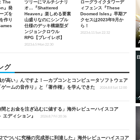
: The
ツリーにマルチシナリ
ローグライクタワーデ
fson』発
オ…『Shattered
ィフェンス『These
ーズを
Heaven』楽しめる要素
Doomed Isles』早期ア
を作り
山盛りなのにシンプル
クセスは2023年9月か
Games
仕様のデッキ構築型ダ
ら！
ンジョンクロウル
2023.6.11 Sun 22:32
RPG【プレイレポ】
2023.6.5 Mon 22:30
ング
識が高い」んですよ！―カプコンとコンピュータソフトウェア
「ゲームの音作り」と「著作権」を学んできた
2026.8.8 Sat 12:00
時間とお金を注ぎ込むに値する」海外レビューハイスコア
ート エディション』
2026.8.7 Fri 20:36
チ2でついに究極の完成形に到達した」海外レビューハイスコア