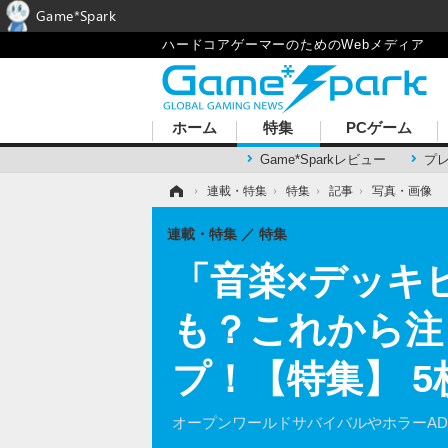
Game*Spark
ハードコアゲーマーのためのWebメディア
ホーム
特集
PCゲーム
Game*Sparkレビュー
プ
ホーム
›
連載・特集
›
特集
›
記事
›
写真・画像
連載・特集
特集
「音楽×デッキ
も？これから注
プ！【特集】 
オープンワールドサバイバルやホラーA