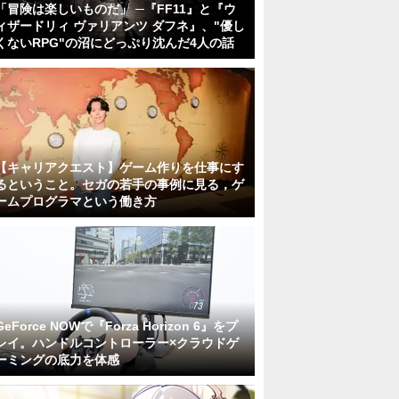
「冒険は楽しいものだ」 ─『FF11』と『ウ
ィザードリィ ヴァリアンツ ダフネ』、"優し
くないRPG"の沼にどっぷり沈んだ4人の話
【キャリアクエスト】ゲーム作りを仕事にす
るということ。セガの若手の事例に見る，ゲ
ームプログラマという働き方
GeForce NOWで『Forza Horizon 6』をプ
レイ。ハンドルコントローラー×クラウドゲ
ーミングの底力を体感