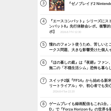
『ゼノブレイド2 Nintendo S
『エースコンバット』シリーズにス
ンバット8』先行体験会レポ。衝撃
ポ】
2026.8.7 Fri 12:30
憧れのフォント使うため、苦しいとこ
ークス問題、大きな影響受けた個人
『ほの暮しの庭』は『夜廻』ファン、
無二の「不穏生活シム」恐怖も暮ら
スイッチ2版『FF14』から始める新
リートライアル」や、初心者でも安
2026.8.4 Tue 22:20
ゲームプレイも録画配信もこれ1台。AMD 
D」で『Forza Horizon 6』の世界