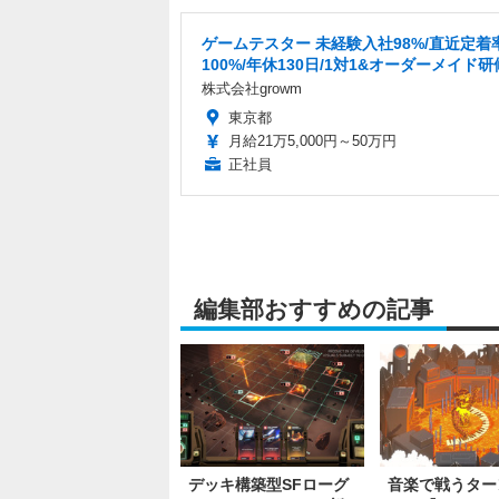
ゲームテスター 未経験入社98%/直近定着
100%/年休130日/1対1&オーダーメイド研
株式会社growm
東京都
月給21万5,000円～50万円
正社員
編集部おすすめの記事
デッキ構築型SFローグ
音楽で戦うター