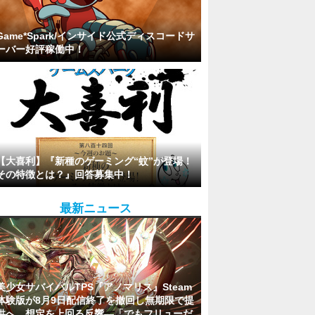
Game*Spark/インサイド公式ディスコードサ
ーバー好評稼働中！
【大喜利】『新種のゲーミング“蚊”が登場！
その特徴とは？』回答募集中！
最新ニュース
美少女サバイバルTPS『アノマリス』Steam
体験版が8月9日配信終了を撤回し無期限で提
供へ。想定を上回る反響―「でもフリューだ