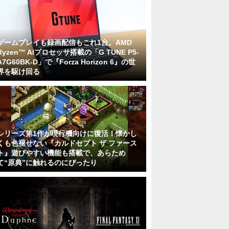
ゲームプレイも録画配信もこれ1台。AMD
Ryzen™ AIプロセッサ搭載の「G TUNE P5-
A7G60BK-D」で『Forza Horizon 6』の世
界を駆け回る
シリーズ第1作が現行機向けに復活！懐かし
くも色褪せない『カルドセプト ザ ファース
ト』遊びやすい機能も搭載で、あらため
て“原典”に触れるのにぴったり