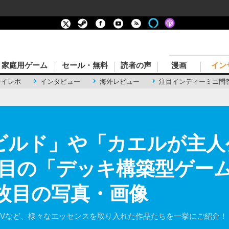
家庭用ゲーム
セール・無料
読者の声
漫画
イン
レイレポ
インタビュー
海外レビュー
注目インディーミニ問
ビルド」や「カエルが主人
目の「デッキ構築型ゲー
5枚目の写真・画像
DVなど、様々なエッセンスを取り入れた作品たちを一挙にご紹介！