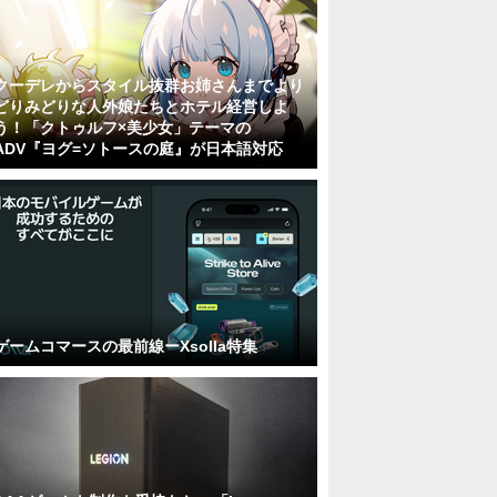
クーデレからスタイル抜群お姉さんまでより
どりみどりな人外娘たちとホテル経営しよ
う！「クトゥルフ×美少女」テーマの
ADV『ヨグ=ソトースの庭』が日本語対応
ゲームコマースの最前線ーXsolla特集