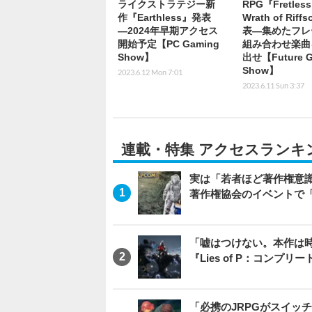
ライクストラテジー新
RPG『Fretless
作『Earthless』発表
Wrath of Rif
―2024年早期アクセス
表―集めたフレ
開始予定【PC Gaming
組み合わせ楽曲
Show】
出せ【Future 
Show】
2023.6.12 Mon 7:01
2023.6.11 Sun 3:37
連載・特集 アクセスランキ
実は「若者ほど著作権意
著作権協会のイベントで
「嘘はつけない。本作は
『Lies of P：コンプリ
「必携のJRPGがスイッ