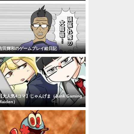
吉田輝和のゲームプレイ絵日記
【大人気4コマ】じゃんげま（Junk Gaming
Maiden）