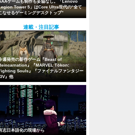
AAAゲームも制作も妥協なし。「Lenovo
Legion Tower 5」はCore Ultra世代の“全て
こなせるゲーミングデスクトップ”
連載・注目記事
今週発売の新作ゲーム『Beast of
Reincarnation』『MARVEL Tōkon:
Fighting Souls』『ファイナルファンタジー
XIV』他
有志日本語化の現場から