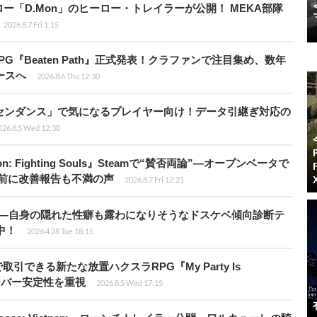
「D.Mon」のヒーロー・トレイラーが公開！ MEKA部隊
2026.8.7 Fri 1:15
PG『Beaten Path』正式発表！クラファンで注目集め、数年
ースへ
2026.8.6 Thu 12:30
センダンス」で気になるプレイヤー向け！データ引継ぎ対応の
026.8.5 Wed 12:30
: Fighting Souls』Steamで“賛否両論”―オープンベータで
前に改善報告も不満の声
2026.8.7 Fri 12:21
KB”―自身の隠れた性癖も露わになりそうなドスケベ傾向診断テ
騰中！
2026.4.28 Tue 18:15
引できる新たな放置ハクスラRPG『My Party Is
サーバー安定性を重視
2026.8.5 Wed 17:15