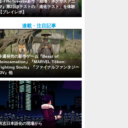
よ！HoYoverse新作『崩壊：ネクサスアニ
マ』第2回βテストの「進化テスト」を体験
【プレイレポ】
連載・注目記事
今週発売の新作ゲーム『Beast of
Reincarnation』『MARVEL Tōkon:
Fighting Souls』『ファイナルファンタジー
XIV』他
有志日本語化の現場から