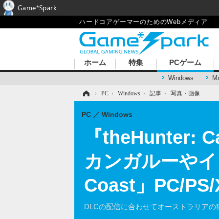
Game*Spark
ハードコアゲーマーのためのWebメディア
ホーム
特集
PCゲーム
Windows
M
ホーム
›
PC
›
Windows
›
記事
›
写真・画像
PC
Windows
『theHunter:
カンガルーやイリ
Coast」PC/
DLCの配信に合わせてオーストラリアの