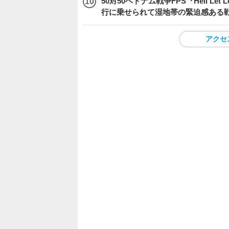
50対50ベトナム戦争FPS『Hell Le
行に乗せられて湿地帯の緊迫感ある
アクセ