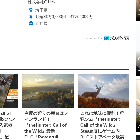
株式会社C-Link
埼玉県
月給36万9,000円～41万2,000円
正社員
Sponsored by
ll of
今度の狩りの舞台はフ
これは地味に便利！狩
種類のハン
ィンランド！
猟シム『theHunter:
る武器
『theHunter: Call of
Call of the Wild』
d
the Wild』最新
Steam版にゲーム内
ck」配
DLC「Revontuli
DLCストアベータ版実