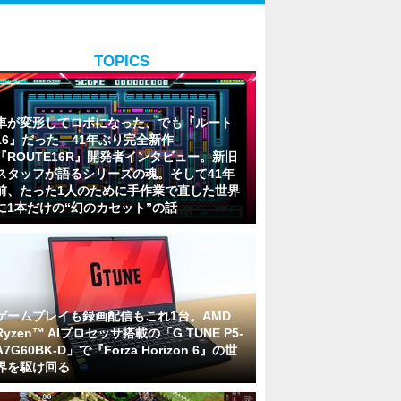
TOPICS
車が変形してロボになった、でも『ルート
16』だった―41年ぶり完全新作
『ROUTE16R』開発者インタビュー。新旧
スタッフが語るシリーズの魂。そして41年
前、たった1人のために手作業で直した世界
に1本だけの“幻のカセット”の話
ゲームプレイも録画配信もこれ1台。AMD
Ryzen™ AIプロセッサ搭載の「G TUNE P5-
A7G60BK-D」で『Forza Horizon 6』の世
界を駆け回る