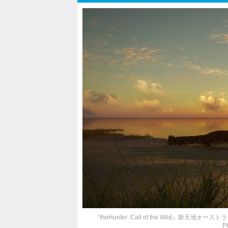
『theHunter: Call of the Wild』新
P