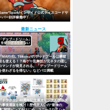
Game*Spark/インサイド公式ディスコードサ
ーバー好評稼働中！
最新ニュース
『MARVEL Tōkon』のデッドプールは瞬獄
殺も使える！？格ゲー乱舞技が元ネタの隠し
コマンドが発見される。「デップードリーム
を使わざるを得ない」などパロ満載
『ドラクエ』40周年記念展オリジナルグッズ
の事後通販を検討！歴代主人公の“冒険の
書”開閉ピンズをはじめ、ユニークなＴシャ