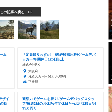
この記事へ戻る
1/6
ゲーム
「定員残りわずか!」/未経験採用枠/ゲームデバ
ッカー/年間休日125日以上
株式会社RK
大阪府
月給30万円～51万8,000円
正社員
デザイ
観察力でゲームを磨く!/ゲームデバッグスタッ
ーの動
フ/毎週2日のお休み/年間休日たっぷり125日/月
35万円可