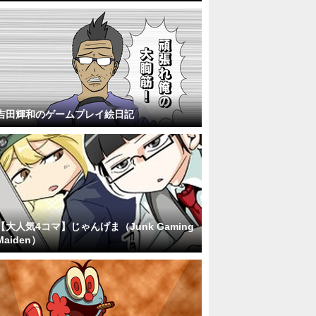
吉田輝和のゲームプレイ絵日記
【大人気4コマ】じゃんげま（Junk Gaming
Maiden）