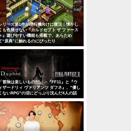
シリーズ第1作が現行機向けに復活！懐かし
くも色褪せない『カルドセプト ザ ファース
ト』遊びやすい機能も搭載で、あらため
て“原典”に触れるのにぴったり
「冒険は楽しいものだ」 ─『FF11』と『ウ
ィザードリィ ヴァリアンツ ダフネ』、"優し
くないRPG"の沼にどっぷり沈んだ4人の話