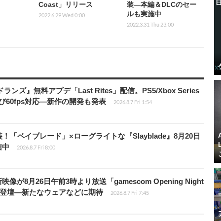
Coast」リリース
装―本編＆DLCのセー
ルも実施中
2022.6.29 Wed 0:00
2022.3.31 Thu 23:00
ズ』無料アプデ「Last Rites」配信。PS5/Xbox Series
よび60fps対応―新作の開発も発表
2026.8.7 Fri 1:54
！「ベイブレード」×ローグライトな『Slayblade』8月20日
信中
2026.8.7 Fri 8:00
像が8月26日午前3時より放送「gamescom Opening Night
Dが登壇―新たなウェアなどに期待
2026.8.7 Fri 7:45