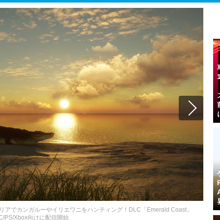
天地オーストラリアでカンガルーやイリエワニをハンティング！DLC「Emerald Coast」
C/PS/Xbox向けに配信開始