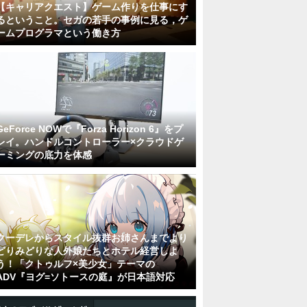
【キャリアクエスト】ゲーム作りを仕事にす
るということ。セガの若手の事例に見る，ゲ
ームプログラマという働き方
GeForce NOWで『Forza Horizon 6』をプ
レイ。ハンドルコントローラー×クラウドゲ
ーミングの底力を体感
クーデレからスタイル抜群お姉さんまでより
どりみどりな人外娘たちとホテル経営しよ
う！「クトゥルフ×美少女」テーマの
ADV『ヨグ=ソトースの庭』が日本語対応