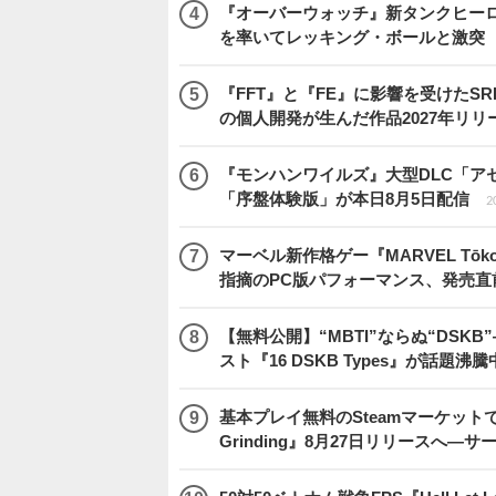
『オーバーウォッチ』新タンクヒーロー
を率いてレッキング・ボールと激突
『FFT』と『FE』に影響を受けたSR
の個人開発が生んだ作品2027年リリ
『モンハンワイルズ』大型DLC「ア
「序盤体験版」が本日8月5日配信
2
マーベル新作格ゲー『MARVEL Tōkon
指摘のPC版パフォーマンス、発売直
【無料公開】“MBTI”ならぬ“DS
スト『16 DSKB Types』が話題沸
基本プレイ無料のSteamマーケットで取
Grinding』8月27日リリースへ―