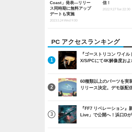
Coast」発表―リリー
信！
ス同時期に無料アップ
2022.9.27 Tue 22:30
デートも実施
2023.5.24 Wed 9:00
PC アクセスランキング
『ゴーストリコン ワイルドラン
X/S/PCにて4K解像度お
60種類以上のパーツを実装
リリース決定。デモ版配
『FF7 リベレーション』新映
Live」で公開へ！浜口