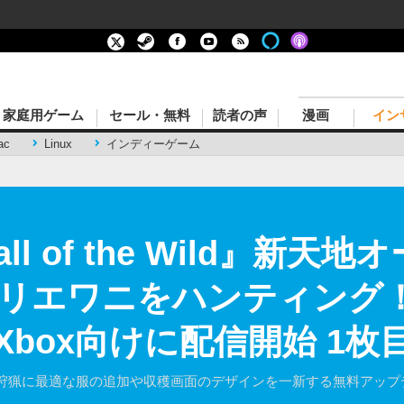
家庭用ゲーム
セール・無料
読者の声
漫画
イン
ac
Linux
インディーゲーム
 Call of the Wild』
エワニをハンティング！DL
PS/Xbox向けに配信開始 
狩猟に最適な服の追加や収穫画面のデザインを一新する無料アップデー