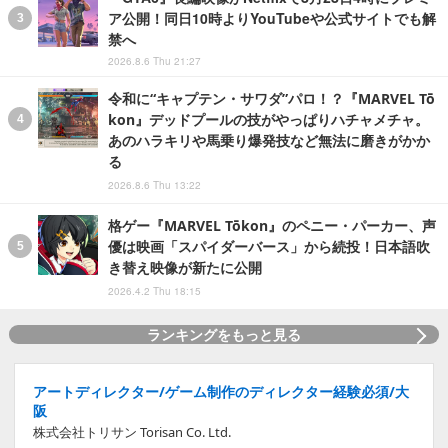
ア公開！同日10時よりYouTubeや公式サイトでも解
禁へ
2026.8.6 Thu 21:27
令和に“キャプテン・サワダ”パロ！？『MARVEL Tō
kon』デッドプールの技がやっぱりハチャメチャ。
あのハラキリや馬乗り爆発技など無法に磨きがかか
る
2026.8.6 Thu 13:22
格ゲー『MARVEL Tōkon』のペニー・パーカー、声
優は映画「スパイダーバース」から続投！日本語吹
き替え映像が新たに公開
2026.4.2 Thu 18:15
ランキングをもっと見る
アートディレクター/ゲーム制作のディレクター経験必須/大
阪
株式会社トリサン Torisan Co. Ltd.