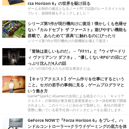
rza Horizon 6』の世界を駆け回る
ゲーム＆制作の拠点となるノートPCで話題のレースタイトルを
プレイ。放熱性能もチェックしました！
シリーズ第1作が現行機向けに復活！懐かしくも色褪せ
ない『カルドセプト ザ ファースト』遊びやすい機能も
搭載で、あらためて“原典”に触れるのにぴったり
シリーズ第1作が現行機向けの新機能を備えて復活！
「冒険は楽しいものだ」 ─『FF11』と『ウィザードリ
ィ ヴァリアンツ ダフネ』、"優しくないRPG"の沼にど
っぷり沈んだ4人の話
ふたつの沼の住人たちが語る奥深さとは。
【キャリアクエスト】ゲーム作りを仕事にするという
こと。セガの若手の事例に見る，ゲームプログラマと
いう働き方
Game*Sparkと4Gamerの合同による就活イベント「キャリア
クエスト」の第4回が東京都立産業貿易センター浜松町館で開催
されました。このイベントに合わせて取材した、各社の現場で
実際に働いている若手社員へのインタビューをお届けします。
GeForce NOWで『Forza Horizon 6』をプレイ。ハ
ンドルコントローラー×クラウドゲーミングの底力を体