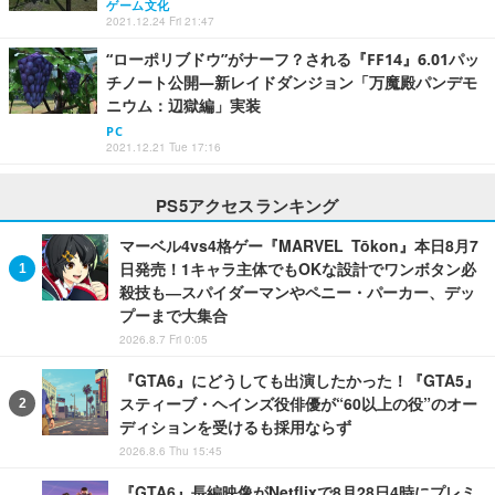
ゲーム文化
2021.12.24 Fri 21:47
“ローポリブドウ”がナーフ？される『FF14』6.01パッ
チノート公開―新レイドダンジョン「万魔殿パンデモ
ニウム：辺獄編」実装
PC
2021.12.21 Tue 17:16
PS5アクセスランキング
マーベル4vs4格ゲー『MARVEL Tōkon』本日8月7
日発売！1キャラ主体でもOKな設計でワンボタン必
殺技も―スパイダーマンやペニー・パーカー、デッ
プーまで大集合
2026.8.7 Fri 0:05
『GTA6』にどうしても出演したかった！『GTA5』
スティーブ・ヘインズ役俳優が“60以上の役”のオー
ディションを受けるも採用ならず
2026.8.6 Thu 15:45
『GTA6』長編映像がNetflixで8月28日4時にプレミ