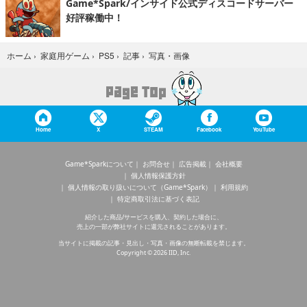
Game*Spark/インサイド公式ディスコードサーバー
好評稼働中！
写真・画像
ホーム
›
家庭用ゲーム
›
PS5
›
記事
›
Home
X
STEAM
Facebook
YouTube
Game*Sparkについて
お問合せ
広告掲載
会社概要
個人情報保護方針
個人情報の取り扱いについて（Game*Spark）
利用規約
特定商取引法に基づく表記
紹介した商品/サービスを購入、契約した場合に、
売上の一部が弊社サイトに還元されることがあります。
当サイトに掲載の記事・見出し・写真・画像の無断転載を禁じます。
Copyright © 2026 IID, Inc.