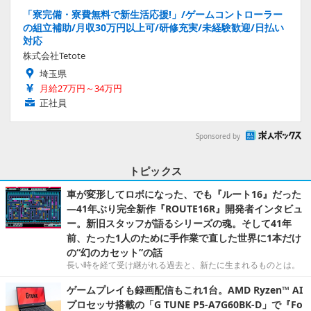
「寮完備・寮費無料で新生活応援!」/ゲームコントローラー
の組立補助/月収30万円以上可/研修充実/未経験歓迎/日払い
対応
株式会社Tetote
埼玉県
月給27万円～34万円
正社員
Sponsored by
トピックス
車が変形してロボになった、でも『ルート16』だった
―41年ぶり完全新作『ROUTE16R』開発者インタビュ
ー。新旧スタッフが語るシリーズの魂。そして41年
前、たった1人のために手作業で直した世界に1本だけ
の“幻のカセット”の話
長い時を経て受け継がれる過去と、新たに生まれるものとは。
ゲームプレイも録画配信もこれ1台。AMD Ryzen™ AI
プロセッサ搭載の「G TUNE P5-A7G60BK-D」で『Fo