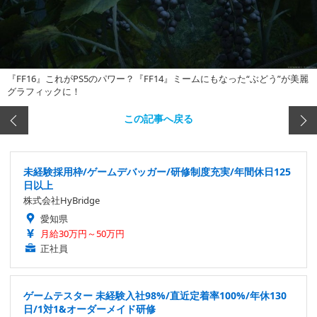
『FF16』これがPS5のパワー？『FF14』ミームにもなった“ぶどう”が美麗
グラフィックに！
この記事へ戻る
未経験採用枠/ゲームデバッガー/研修制度充実/年間休日125
日以上
株式会社HyBridge
愛知県
月給30万円～50万円
正社員
ゲームテスター 未経験入社98%/直近定着率100%/年休130
日/1対1&オーダーメイド研修