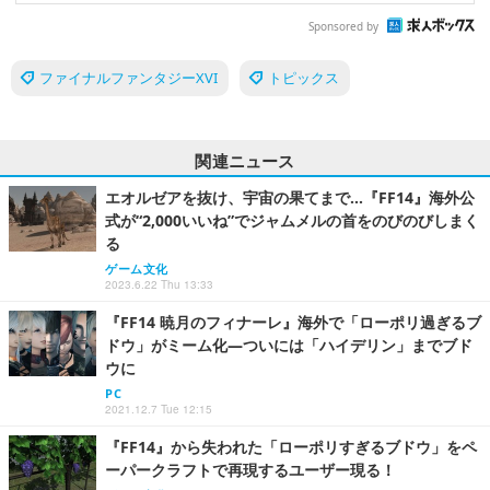
Sponsored by
ファイナルファンタジーXVI
トピックス
関連ニュース
エオルゼアを抜け、宇宙の果てまで…『FF14』海外公
式が“2,000いいね”でジャムメルの首をのびのびしまく
る
ゲーム文化
2023.6.22 Thu 13:33
『FF14 暁月のフィナーレ』海外で「ローポリ過ぎるブ
ドウ」がミーム化―ついには「ハイデリン」までブド
ウに
PC
2021.12.7 Tue 12:15
『FF14』から失われた「ローポリすぎるブドウ」をペ
ーパークラフトで再現するユーザー現る！