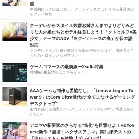
感
体感的にラグはほぼ無し。グラフィックスはもちろん最高設定
でプレイ可能！
クーデレからスタイル抜群お姉さんまでよりどりみど
りな人外娘たちとホテル経営しよう！「クトゥルフ×美
少女」テーマのADV『ヨグ=ソトースの庭』が日本語
対応
ツンデレドラゴン娘や無口な複眼死神美少女など、属性てんこ
もりのヒロインたちがアツい！
ゲームコマースの最前線ーXsolla特集
Xsollaの最新情報はこちらから！
AAAゲームも制作も妥協なし。「Lenovo Legion To
wer 5」はCore Ultra世代の“全てこなせるゲーミング
デスクトップ”
迫力を感じる強力スペック。メンテナンスしやすい構造もあり
がたい！
アニマや新要素のさらなる“進化”を目撃せよ！HoYov
erse新作『崩壊：ネクサスアニマ』第2回βテストの
「進化テスト」を体験【プレイレポ】