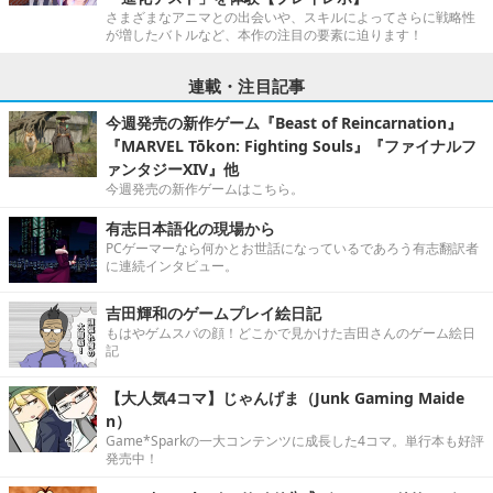
さまざまなアニマとの出会いや、スキルによってさらに戦略性
が増したバトルなど、本作の注目の要素に迫ります！
連載・注目記事
今週発売の新作ゲーム『Beast of Reincarnation』
『MARVEL Tōkon: Fighting Souls』『ファイナルフ
ァンタジーXIV』他
今週発売の新作ゲームはこちら。
有志日本語化の現場から
PCゲーマーなら何かとお世話になっているであろう有志翻訳者
に連続インタビュー。
吉田輝和のゲームプレイ絵日記
もはやゲムスパの顔！どこかで見かけた吉田さんのゲーム絵日
記
【大人気4コマ】じゃんげま（Junk Gaming Maide
n）
Game*Sparkの一大コンテンツに成長した4コマ。単行本も好評
発売中！