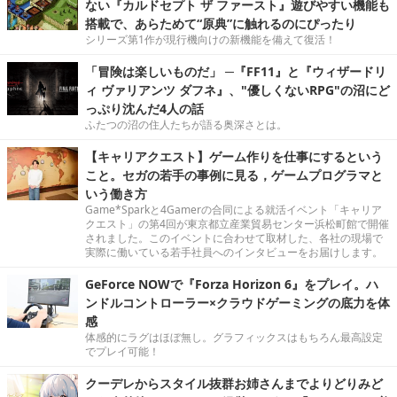
ない『カルドセプト ザ ファースト』遊びやすい機能も
搭載で、あらためて“原典”に触れるのにぴったり
シリーズ第1作が現行機向けの新機能を備えて復活！
「冒険は楽しいものだ」 ─『FF11』と『ウィザードリ
ィ ヴァリアンツ ダフネ』、"優しくないRPG"の沼にど
っぷり沈んだ4人の話
ふたつの沼の住人たちが語る奥深さとは。
【キャリアクエスト】ゲーム作りを仕事にするという
こと。セガの若手の事例に見る，ゲームプログラマと
いう働き方
Game*Sparkと4Gamerの合同による就活イベント「キャリア
クエスト」の第4回が東京都立産業貿易センター浜松町館で開催
されました。このイベントに合わせて取材した、各社の現場で
実際に働いている若手社員へのインタビューをお届けします。
GeForce NOWで『Forza Horizon 6』をプレイ。ハ
ンドルコントローラー×クラウドゲーミングの底力を体
感
体感的にラグはほぼ無し。グラフィックスはもちろん最高設定
でプレイ可能！
クーデレからスタイル抜群お姉さんまでよりどりみど