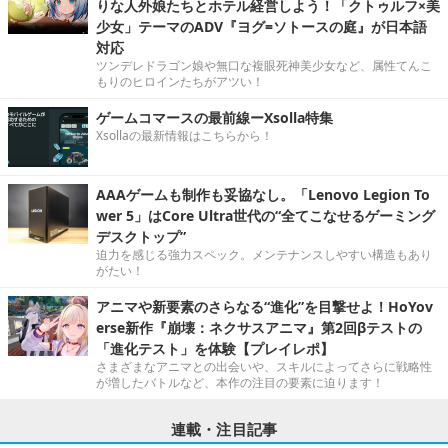
りな人外娘たちとホテル経営しよう！「クトゥルフ×美
少女」テーマのADV『ヨグ=ソトースの庭』が日本語
対応
ツンデレドラゴン娘や無口な複眼死神美少女など、属性てんこ
もりのヒロインたちがアツい！
ゲームコマースの最前線ーXsolla特集
Xsollaの最新情報はこちらから！
AAAゲームも制作も妥協なし。「Lenovo Legion To
wer 5」はCore Ultra世代の“全てこなせるゲーミング
デスクトップ”
迫力を感じる強力スペック。メンテナンスしやすい構造もあり
がたい！
アニマや新要素のさらなる“進化”を目撃せよ！HoYov
erse新作『崩壊：ネクサスアニマ』第2回βテストの
「進化テスト」を体験【プレイレポ】
さまざまなアニマとの出会いや、スキルによってさらに戦略性
が増したバトルなど、本作の注目の要素に迫ります！
連載・注目記事