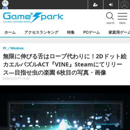
search
menu
ホーム
アクセスランキング
特集
PCゲーム
家庭用ゲー
PC
Windows
無限に伸びる舌はロープ代わりに！2Dドット絵
カエルパズルACT『VINE』Steamにてリリー
ス―目指せ虫の楽園 6枚目の写真・画像
2023.6.23 Fri 14:30