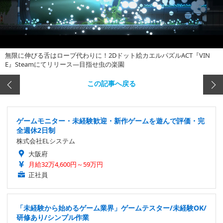
無限に伸びる舌はロープ代わりに！2Dドット絵カエルパズルACT『VIN
E』Steamにてリリース―目指せ虫の楽園
この記事へ戻る
ゲームモニター・未経験歓迎・新作ゲームを遊んで評価・完
全週休2日制
株式会社ELシステム
大阪府
月給32万4,600円～59万円
正社員
「未経験から始めるゲーム業界」ゲームテスター/未経験OK/
研修あり/シンプル作業