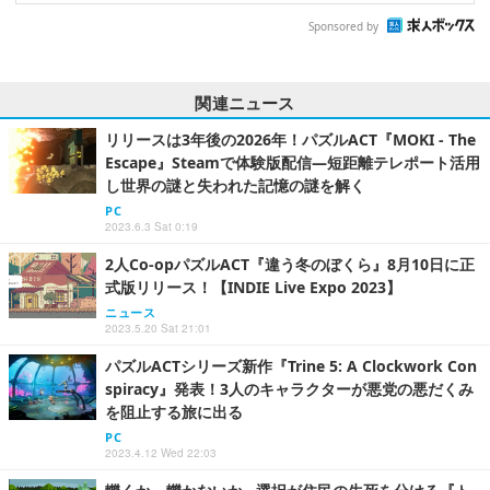
Sponsored by
関連ニュース
リリースは3年後の2026年！パズルACT『MOKI - The
Escape』Steamで体験版配信―短距離テレポート活用
し世界の謎と失われた記憶の謎を解く
PC
2023.6.3 Sat 0:19
2人Co-opパズルACT『違う冬のぼくら』8月10日に正
式版リリース！【INDIE Live Expo 2023】
ニュース
2023.5.20 Sat 21:01
パズルACTシリーズ新作『Trine 5: A Clockwork Con
spiracy』発表！3人のキャラクターが悪党の悪だくみ
を阻止する旅に出る
PC
2023.4.12 Wed 22:03