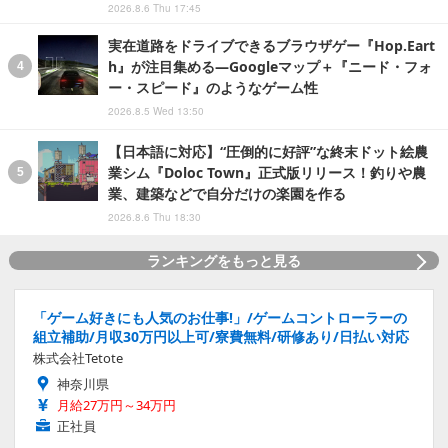
2026.8.6 Thu 17:45
実在道路をドライブできるブラウザゲー『Hop.Eart
h』が注目集める―Googleマップ＋『ニード・フォ
ー・スピード』のようなゲーム性
2026.8.5 Wed 13:50
【日本語に対応】“圧倒的に好評”な終末ドット絵農
業シム『Doloc Town』正式版リリース！釣りや農
業、建築などで自分だけの楽園を作る
2026.8.6 Thu 18:30
ランキングをもっと見る
「ゲーム好きにも人気のお仕事!」/ゲームコントローラーの
組立補助/月収30万円以上可/寮費無料/研修あり/日払い対応
株式会社Tetote
神奈川県
月給27万円～34万円
正社員