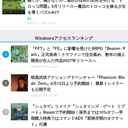
轢くか、轢かないか…選択が住民の生死を分ける『ト
ロッコ問題』5月リリース―魔法のトロッコを操る少女
を導くパズルACT
PC
2023.4.11 Tue 19:00
Windowsアクセスランキング
『FFT』と『FE』に影響を受けたSRPG『Beaten P
ath』正式発表！クラファンで注目集め、数年の個人
開発が生んだ作品2027年リリースへ
2026.8.6 Thu 12:30
暗黒武侠アクションアドベンチャー『Phantom Bla
de Zero』8月12日より予約開始！ 最新トレイラー
も公開予定
2026.8.6 Thu 17:30
『シュタゲ』リメイク『シュタインズ・ゲート リブ
ート』Steamで予約開始！発売までは10%オフ―早
期購入特典ではコマンドADV『変移空間のオクテッ
ト』付属