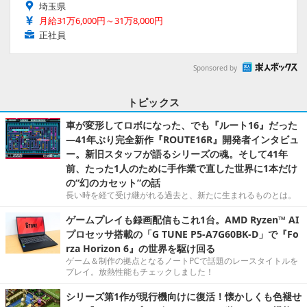
埼玉県
月給31万6,000円～31万8,000円
正社員
Sponsored by
トピックス
車が変形してロボになった、でも『ルート16』だった
―41年ぶり完全新作『ROUTE16R』開発者インタビュ
ー。新旧スタッフが語るシリーズの魂。そして41年
前、たった1人のために手作業で直した世界に1本だけ
の“幻のカセット”の話
長い時を経て受け継がれる過去と、新たに生まれるものとは。
ゲームプレイも録画配信もこれ1台。AMD Ryzen™ AI
プロセッサ搭載の「G TUNE P5-A7G60BK-D」で『Fo
rza Horizon 6』の世界を駆け回る
ゲーム＆制作の拠点となるノートPCで話題のレースタイトルを
プレイ。放熱性能もチェックしました！
シリーズ第1作が現行機向けに復活！懐かしくも色褪せ