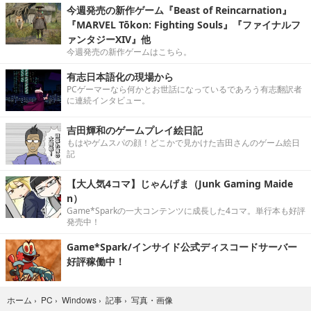
今週発売の新作ゲーム『Beast of Reincarnation』
『MARVEL Tōkon: Fighting Souls』『ファイナルフ
ァンタジーXIV』他
今週発売の新作ゲームはこちら。
有志日本語化の現場から
PCゲーマーなら何かとお世話になっているであろう有志翻訳者
に連続インタビュー。
吉田輝和のゲームプレイ絵日記
もはやゲムスパの顔！どこかで見かけた吉田さんのゲーム絵日
記
【大人気4コマ】じゃんげま（Junk Gaming Maide
n）
Game*Sparkの一大コンテンツに成長した4コマ。単行本も好評
発売中！
Game*Spark/インサイド公式ディスコードサーバー
好評稼働中！
写真・画像
ホーム
›
PC
›
Windows
›
記事
›