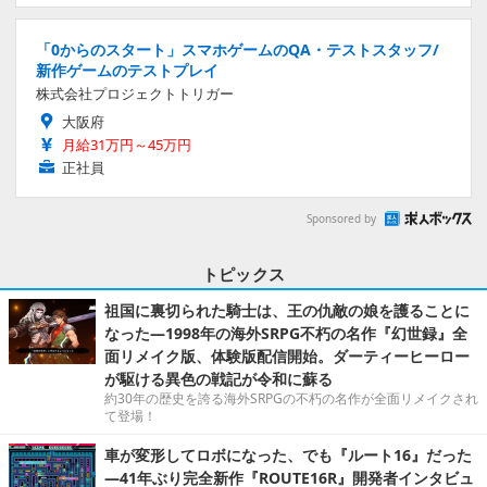
「0からのスタート」スマホゲームのQA・テストスタッフ/
新作ゲームのテストプレイ
株式会社プロジェクトトリガー
大阪府
月給31万円～45万円
正社員
Sponsored by
トピックス
祖国に裏切られた騎士は、王の仇敵の娘を護ることに
なった―1998年の海外SRPG不朽の名作『幻世録』全
面リメイク版、体験版配信開始。ダーティーヒーロー
が駆ける異色の戦記が令和に蘇る
約30年の歴史を誇る海外SRPGの不朽の名作が全面リメイクされ
て登場！
車が変形してロボになった、でも『ルート16』だった
―41年ぶり完全新作『ROUTE16R』開発者インタビュ