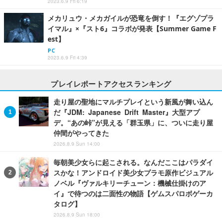
2023.6.9 Fri 6:19
メカリュウ・メカガイルが恐竜を倒す！『エグゾプラ
イマル』×『スト6』コラボが発表【Summer Game F
est】
PC
2023.6.9 Fri 4:39
プレイレポートアクセスランキング
走り屋の聖地にマルチプレイという新風が舞い込ん
だ『JDM: Japanese Drift Master』大型アプ
デ。“あの峠”が見える「群玉県」に、ついに走り屋
仲間がやってきた
2026.8.9 Sun 14:00
毎朝美少女らに起こされる。なんだここはパラダイ
スかな！アンドロイド美少女プラモ原作ビジュアル
ノベル『ヴァルキリーチューン：機械仕掛けのア
イ』で待つのは二面性の物語【ゲムスパロボゲーカ
タログ】
2026.8.9 Sun 18:00