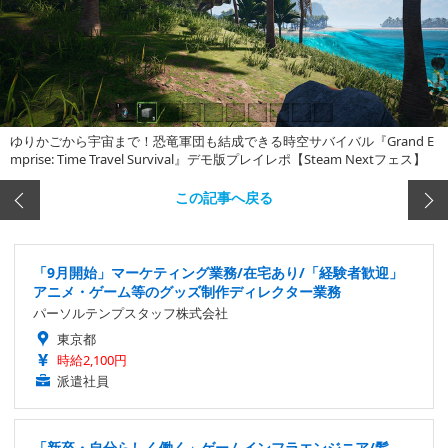
ゆりかごから宇宙まで！恐竜軍団も結成できる時空サバイバル『Grand E
mprise: Time Travel Survival』デモ版プレイレポ【Steam Nextフェス】
この記事へ戻る
「9月開始」マーケティング業務/在宅あり/「経験者歓迎」
アニメ・ゲーム等のグッズ制作ディレクター業務
パーソルテンプスタッフ株式会社
東京都
時給2,100円
派遣社員
「新卒・自分らしく働く」ゲームインフラエンジニア/髪