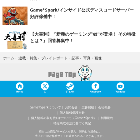
Game*Spark/インサイド公式ディスコードサーバー
好評稼働中！
【大喜利】『新種のゲーミング“蚊”が登場！ その特徴
とは？』回答募集中！
写真・画像
ホーム
›
連載・特集
›
プレイレポート
›
記事
›
Home
X
STEAM
Facebook
YouTube
Game*Sparkについて
お問合せ
広告掲載
会社概要
個人情報保護方針
個人情報の取り扱いについて（Game*Spark）
利用規約
特定商取引法に基づく表記
紹介した商品/サービスを購入、契約した場合に、
売上の一部が弊社サイトに還元されることがあります。