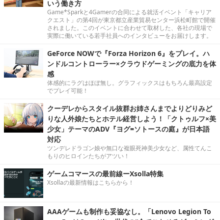
いう働き方
Game*Sparkと4Gamerの合同による就活イベント「キャリア
クエスト」の第4回が東京都立産業貿易センター浜松町館で開催
されました。このイベントに合わせて取材した、各社の現場で
実際に働いている若手社員へのインタビューをお届けします。
GeForce NOWで『Forza Horizon 6』をプレイ。ハ
ンドルコントローラー×クラウドゲーミングの底力を体
感
体感的にラグはほぼ無し。グラフィックスはもちろん最高設定
でプレイ可能！
クーデレからスタイル抜群お姉さんまでよりどりみど
りな人外娘たちとホテル経営しよう！「クトゥルフ×美
少女」テーマのADV『ヨグ=ソトースの庭』が日本語
対応
ツンデレドラゴン娘や無口な複眼死神美少女など、属性てんこ
もりのヒロインたちがアツい！
ゲームコマースの最前線ーXsolla特集
Xsollaの最新情報はこちらから！
AAAゲームも制作も妥協なし。「Lenovo Legion To