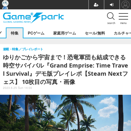
search
menu
グ
特集
PCゲーム
家庭用ゲーム
セール/無料
カルチャ
連載・特集
プレイレポート
ゆりかごから宇宙まで！恐竜軍団も結成できる
時空サバイバル『Grand Emprise: Time Trave
l Survival』デモ版プレイレポ【Steam Nextフ
ェス】 10枚目の写真・画像
2023.6.25 Sun 14:00