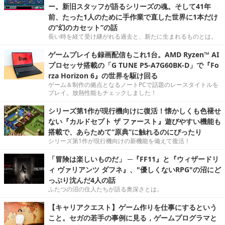
ー。新旧スタッフが語るシリーズの魂。そして41年
前、たった1人のために手作業で直した世界に1本だけ
の“幻のカセット”の話
長い時を経て受け継がれる過去と、新たに生まれるものとは。
ゲームプレイも録画配信もこれ1台。AMD Ryzen™ AI
プロセッサ搭載の「G TUNE P5-A7G60BK-D」で『Fo
rza Horizon 6』の世界を駆け回る
ゲーム＆制作の拠点となるノートPCで話題のレースタイトルを
プレイ。放熱性能もチェックしました！
シリーズ第1作が現行機向けに復活！懐かしくも色褪せ
ない『カルドセプト ザ ファースト』遊びやすい機能も
搭載で、あらためて“原典”に触れるのにぴったり
シリーズ第1作が現行機向けの新機能を備えて復活！
「冒険は楽しいものだ」 ─『FF11』と『ウィザードリ
ィ ヴァリアンツ ダフネ』、"優しくないRPG"の沼にど
っぷり沈んだ4人の話
ふたつの沼の住人たちが語る奥深さとは。
【キャリアクエスト】ゲーム作りを仕事にするという
こと。セガの若手の事例に見る，ゲームプログラマと