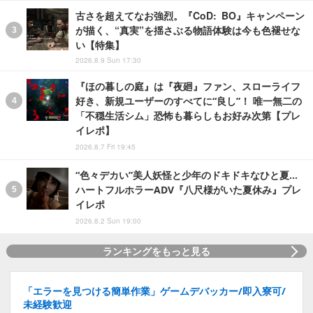
古さを超えてなお強烈。『CoD: BO』キャンペーン
が描く、“真実”を揺さぶる物語体験は今も色褪せな
い【特集】
2026.8.9 Sun 17:30
『ほの暮しの庭』は『夜廻』ファン、スローライフ
好き、新規ユーザーのすべてに“良し”！ 唯一無二の
「不穏生活シム」恐怖も暮らしもお好み次第【プレ
イレポ】
2026.8.7 Fri 19:45
“色々デカい”美人妖怪と少年のドキドキなひと夏…
ハートフルホラーADV『八尺様がいた夏休み』プレ
イレポ
2026.8.2 Sun 19:00
ランキングをもっと見る
「エラーを見つける簡単作業」ゲームデバッカー/即入寮可/
未経験歓迎