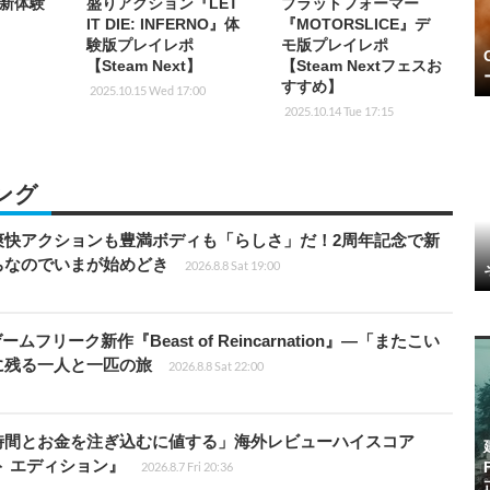
新体験
盛りアクション『LET
プラットフォーマー
IT DIE: INFERNO』体
『MOTORSLICE』デ
験版プレイレポ
モ版プレイレポ
【Steam Next】
【Steam Nextフェスお
すすめ】
2025.10.15 Wed 17:00
2025.10.14 Tue 17:15
ング
爽快アクションも豊満ボディも「らしさ」だ！2周年記念で新
ちなのでいまが始めどき
2026.8.8 Sat 19:00
ームフリーク新作『Beast of Reincarnation』―「またこい
に残る一人と一匹の旅
2026.8.8 Sat 22:00
時間とお金を注ぎ込むに値する」海外レビューハイスコア
ート エディション』
2026.8.7 Fri 20:36