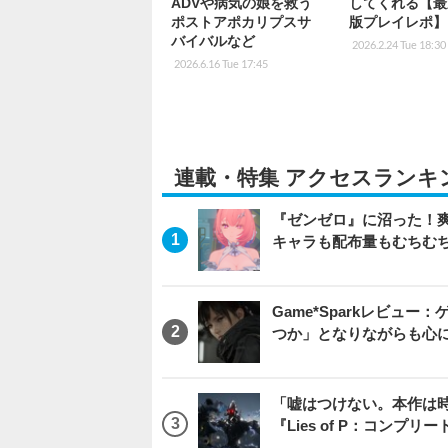
ADVや病気の娘を救う
してくれる【最
ポストアポカリプスサ
版プレイレポ】
バイバルなど
2026.2.24 Tue 18:30
2026.6.16 Tue 17:45
連載・特集 アクセスランキ
『ゼンゼロ』に沼った！
キャラも配布量もむちむ
Game*Sparkレビュー：ゲ
つか」となりながらも心
「嘘はつけない。本作は
『Lies of P：コンプリ