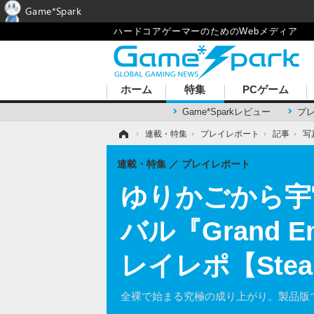
Game*Spark
ハードコアゲーマーのためのWebメディア
ホーム
特集
PCゲーム
Game*Sparkレビュー
プ
ホーム
›
連載・特集
›
プレイレポート
›
記事
›
写
連載・特集
プレイレポート
ゆりかごから宇
バル『Grand Emp
レイレポ【Stea
全裸で始まる究極の成り上がり。製品版