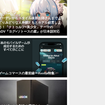
クーデレからスタイル抜群お姉さんまでより
どりみどりな人外娘たちとホテル経営しよ
う！「クトゥルフ×美少女」テーマの
ADV『ヨグ=ソトースの庭』が日本語対応
ゲームコマースの最前線ーXsolla特集