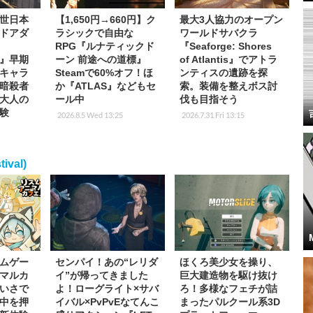
世日本
【1,650円→660円】ク
最大3人協力のオープン
ドアダ
ラシックで自由な
ワールドサバクラ
d
RPG『ルナティックド
『Seaforge: Shores
in』早期
ーン 前途への道標』
of Atlantis』でアトラ
キャラ
Steamで60%オフ！ほ
ンティスの遺跡を探
暗殺者
か『ATLAS』などもセ
索。装備を整えボス討
大人の
ール中
伐も目指そう
験
2026.8.5 Wed 13:25
2026.7.31 Fri 13:15
val)
ムゲー
センパイ！あの“レリダ
ほくろ美少女を操り、
マルカ
イ”が帰ってきました
巨大建造物を駆け抜け
いさで
よ！ローグライト×サバ
ろ！多様なフェチが詰
中を押
イバル×PvPvEなてんこ
まったパルクール系3D