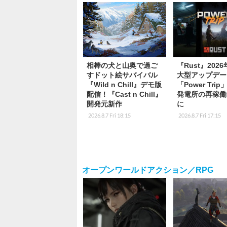
相棒の犬と山奥で過ご
『Rust』202
すドット絵サバイバル
大型アップデー
『Wild n Chill』デモ版
「Power Tri
配信！『Cast n Chill』
発電所の再稼働
開発元新作
に
2026.8.7 Fri 18:15
2026.8.7 Fri 17:15
オープンワールドアクション／RPG