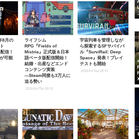
6年8月の
ライフシム
宇宙列車を管理しなが
ト
RPG『Fields of
ら探索するSFサバイバ
p」配信！
Mistria』正式版＆日本
ル『SurviRail: Deep
が可能
語ベータ版配信開始！
Space』発表！プレイ
結婚・出産などエンド
テストも開始
コンテンツ実装
2026.8.4 Tue 18:15
―Steam同接も3万人に
迫る勢い
2026.8.6 Thu 10:35