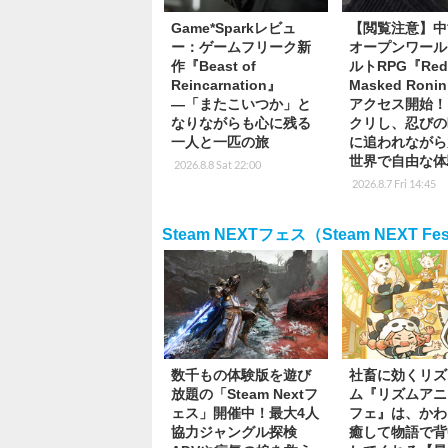
Game*Sparkレビュ
【閲覧注意】中
ー：ゲームフリーク新
オープンワール
作『Beast of
ルトRPG『Re
Reincarnation』
Masked Ron
―「またこいつか」と
アクセス開始！
なりながらも心に残る
クリし、忍びの
一人と一匹の旅
に追われながら
世界で自由な体
2026.8.8 Sat 22:00
2026.8.7 Fri 14:45
Steam NEXTフェス（Steam NEXT Festi
数千もの体験版を遊び
社畜に効くリズ
放題の「Steam Nextフ
ム『リズムアニ
ェス」開催中！最大4人
フェ』は、かわ
協力ジャングル探検
癒して物語で背