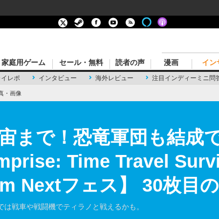
家庭用ゲーム
セール・無料
読者の声
漫画
イン
レイレポ
インタビュー
海外レビュー
注目インディーミニ問
真・画像
宙まで！恐竜軍団も結成
rise: Time Travel S
m Nextフェス】 30枚
では戦車や戦闘機でティラノと戦えるかも。