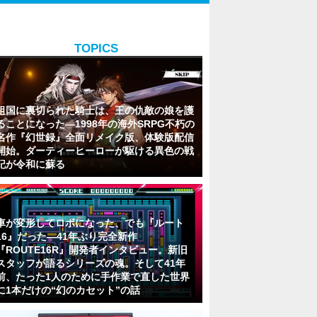
TOPICS
祖国に裏切られた騎士は、王の仇敵の娘を護
ることになった―1998年の海外SRPG不朽の
名作『幻世録』全面リメイク版、体験版配信
開始。ダーティーヒーローが駆ける異色の戦
記が令和に蘇る
車が変形してロボになった、でも『ルート
16』だった―41年ぶり完全新作
『ROUTE16R』開発者インタビュー。新旧
スタッフが語るシリーズの魂。そして41年
前、たった1人のために手作業で直した世界
に1本だけの“幻のカセット”の話