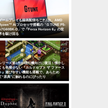
ゲームプレイも録画配信もこれ1台。AMD
Ryzen™ AIプロセッサ搭載の「G TUNE P5-
A7G60BK-D」で『Forza Horizon 6』の世
界を駆け回る
シリーズ第1作が現行機向けに復活！懐かし
くも色褪せない『カルドセプト ザ ファース
ト』遊びやすい機能も搭載で、あらため
て“原典”に触れるのにぴったり