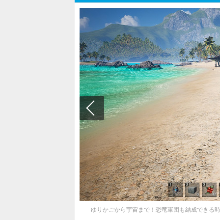
ゆりかごから宇宙まで！恐竜軍団も結成できる時空サバイバル『