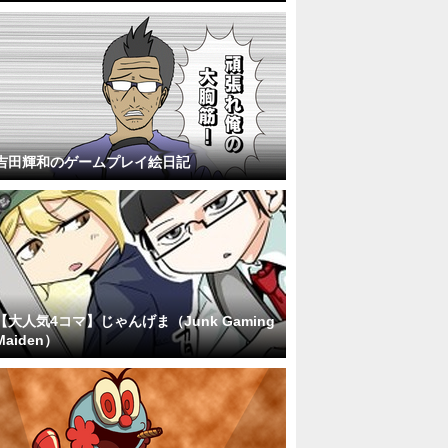
吉田輝和のゲームプレイ絵日記
【大人気4コマ】じゃんげま（Junk Gaming
Maiden）