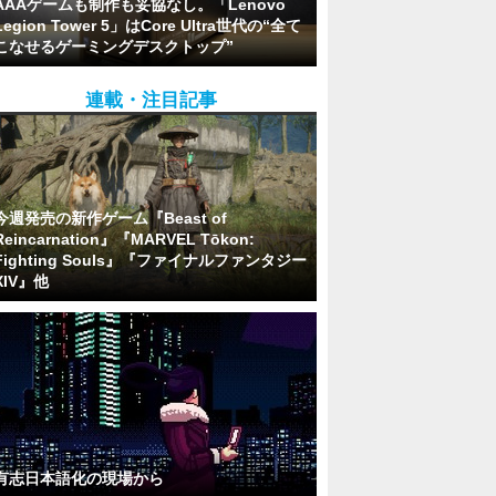
AAAゲームも制作も妥協なし。「Lenovo
Legion Tower 5」はCore Ultra世代の“全て
こなせるゲーミングデスクトップ”
連載・注目記事
今週発売の新作ゲーム『Beast of
Reincarnation』『MARVEL Tōkon:
Fighting Souls』『ファイナルファンタジー
XIV』他
有志日本語化の現場から