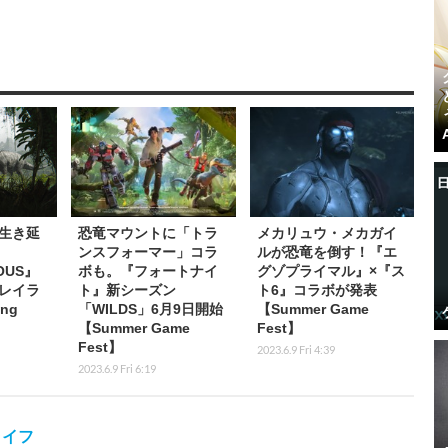
生き延
恐竜マウントに「トラ
メカリュウ・メカガイ
ンスフォーマー」コラ
ルが恐竜を倒す！『エ
OUS』
ボも。『フォートナイ
グゾプライマル』×『ス
レイラ
ト』新シーズン
ト6』コラボが発表
ng
「WILDS」6月9日開始
【Summer Game
【Summer Game
Fest】
Fest】
2023.6.9 Fri 4:39
2023.6.9 Fri 6:19
ライフ