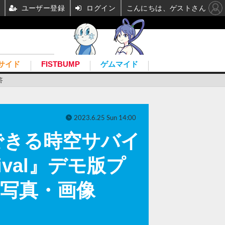
ユーザー登録
ログイン
こんにちは、ゲストさん
サイド
FISTBUMP
ゲムマイド
答
2023.6.25 Sun 14:00
できる時空サバイ
urvival』デモ版プ
目の写真・画像