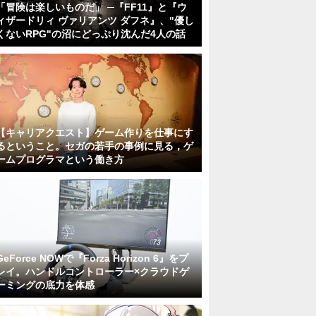
「冒険は楽しいものだ」 ─『FF11』と『ウ
ィザードリィ ヴァリアンツ ダフネ』、"優し
くないRPG"の沼にどっぷり沈んだ4人の話
【キャリアクエスト】ゲーム作りを仕事にす
るということ。セガの若手の事例に見る，ゲ
ームプログラマという働き方
GeForce NOWで『Forza Horizon 6』をプ
レイ。ハンドルコントローラー×クラウドゲ
ーミングの底力を体感