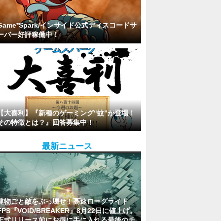
Game*Spark/インサイド公式ディスコードサ
ーバー好評稼働中！
【大喜利】『新種のゲーミング“蚊”が登場！
その特徴とは？』回答募集中！
最新ニュース
建物ごと敵をぶっ壊せ！高速ローグライト
FPS『VOID/BREAKER』8月22日に値上げ。
正式リリース前にお得に手に入れる最後のチ