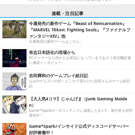
連載・注目記事
今週発売の新作ゲーム『Beast of Reincarnation』
『MARVEL Tōkon: Fighting Souls』『ファイナルフ
ァンタジーXIV』他
今週発売の新作ゲームはこちら。
有志日本語化の現場から
PCゲーマーなら何かとお世話になっているであろう有志翻訳者
に連続インタビュー。
吉田輝和のゲームプレイ絵日記
もはやゲムスパの顔！どこかで見かけた吉田さんのゲーム絵日
記
【大人気4コマ】じゃんげま（Junk Gaming Maide
n）
Game*Sparkの一大コンテンツに成長した4コマ。単行本も好評
発売中！
Game*Spark/インサイド公式ディスコードサーバー
好評稼働中！