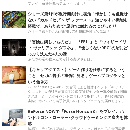
プレイ。放熱性能もチェックしました！
シリーズ第1作が現行機向けに復活！懐かしくも色褪せ
ない『カルドセプト ザ ファースト』遊びやすい機能も
搭載で、あらためて“原典”に触れるのにぴったり
シリーズ第1作が現行機向けの新機能を備えて復活！
「冒険は楽しいものだ」 ─『FF11』と『ウィザードリ
ィ ヴァリアンツ ダフネ』、"優しくないRPG"の沼にど
っぷり沈んだ4人の話
ふたつの沼の住人たちが語る奥深さとは。
【キャリアクエスト】ゲーム作りを仕事にするという
こと。セガの若手の事例に見る，ゲームプログラマと
いう働き方
Game*Sparkと4Gamerの合同による就活イベント「キャリア
クエスト」の第4回が東京都立産業貿易センター浜松町館で開催
されました。このイベントに合わせて取材した、各社の現場で
実際に働いている若手社員へのインタビューをお届けします。
GeForce NOWで『Forza Horizon 6』をプレイ。ハ
ンドルコントローラー×クラウドゲーミングの底力を体
感
体感的にラグはほぼ無し。グラフィックスはもちろん最高設定