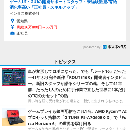
ゲームUI・GUIの開発サポートスタッフ・未経験歓迎/有給
消化率高い「正社員・スキルアップ」
ベンタス株式会社
愛知県
月給26万800円～55万円
正社員
Sponsored by
トピックス
車が変形してロボになった、でも『ルート16』だった
―41年ぶり完全新作『ROUTE16R』開発者インタビュ
ー。新旧スタッフが語るシリーズの魂。そして41年
前、たった1人のために手作業で直した世界に1本だけ
の“幻のカセット”の話
長い時を経て受け継がれる過去と、新たに生まれるものとは。
ゲームプレイも録画配信もこれ1台。AMD Ryzen™ AI
プロセッサ搭載の「G TUNE P5-A7G60BK-D」で『Fo
rza Horizon 6』の世界を駆け回る
ゲーム＆制作の拠点となるノートPCで話題のレースタイトルを