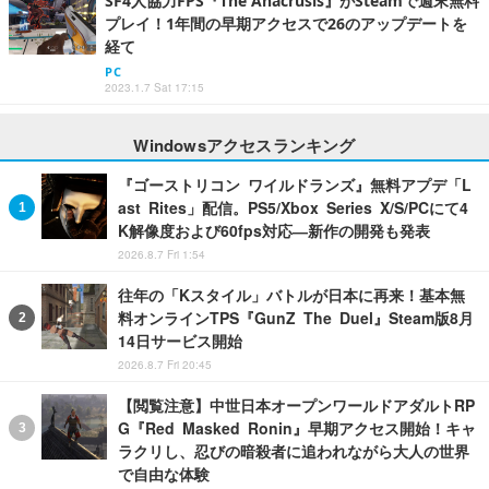
SF4人協力FPS『The Anacrusis』がSteamで週末無料
プレイ！1年間の早期アクセスで26のアップデートを
経て
PC
2023.1.7 Sat 17:15
Windowsアクセスランキング
『ゴーストリコン ワイルドランズ』無料アプデ「L
ast Rites」配信。PS5/Xbox Series X/S/PCにて4
K解像度および60fps対応―新作の開発も発表
2026.8.7 Fri 1:54
往年の「Kスタイル」バトルが日本に再来！基本無
料オンラインTPS『GunZ The Duel』Steam版8月
14日サービス開始
2026.8.7 Fri 20:45
【閲覧注意】中世日本オープンワールドアダルトRP
G『Red Masked Ronin』早期アクセス開始！キャ
ラクリし、忍びの暗殺者に追われながら大人の世界
で自由な体験