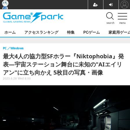
search
menu
ホーム
アクセスランキング
特集
PCゲーム
家庭用ゲー
PC
Windows
最大4人の協力型SFホラー『Niktophobia』発
表―宇宙ステーション舞台に未知の"AIエイリ
アン"に立ち向かえ 5枚目の写真・画像
2023.6.28 Wed 8:00