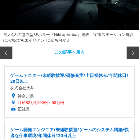
最大4人の協力型SFホラー『Niktophobia』発表―宇宙ステーション舞台
に未知の"AIエイリアン"に立ち向かえ
この記事へ戻る
ゲームテスター/未経験歓迎/研修充実/土日祝休み/年間休日1
20日以上
株式会社大斗
神奈川県
月給32万4,500円～58万円
正社員
ゲーム開発エンジニア/未経験歓迎/ゲームのシステム構築/快
適な仕事環境/年間休日120日以上