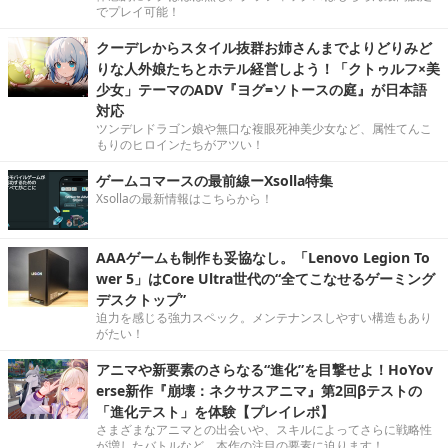
でプレイ可能！
クーデレからスタイル抜群お姉さんまでよりどりみど
りな人外娘たちとホテル経営しよう！「クトゥルフ×美
少女」テーマのADV『ヨグ=ソトースの庭』が日本語
対応
ツンデレドラゴン娘や無口な複眼死神美少女など、属性てんこ
もりのヒロインたちがアツい！
ゲームコマースの最前線ーXsolla特集
Xsollaの最新情報はこちらから！
AAAゲームも制作も妥協なし。「Lenovo Legion To
wer 5」はCore Ultra世代の“全てこなせるゲーミング
デスクトップ”
迫力を感じる強力スペック。メンテナンスしやすい構造もあり
がたい！
アニマや新要素のさらなる“進化”を目撃せよ！HoYov
erse新作『崩壊：ネクサスアニマ』第2回βテストの
「進化テスト」を体験【プレイレポ】
さまざまなアニマとの出会いや、スキルによってさらに戦略性
が増したバトルなど、本作の注目の要素に迫ります！