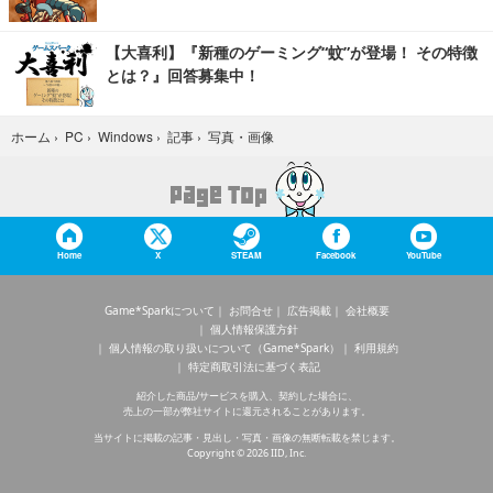
【大喜利】『新種のゲーミング“蚊”が登場！ その特徴
とは？』回答募集中！
写真・画像
ホーム
›
PC
›
Windows
›
記事
›
Home
X
STEAM
Facebook
YouTube
Game*Sparkについて
お問合せ
広告掲載
会社概要
個人情報保護方針
個人情報の取り扱いについて（Game*Spark）
利用規約
特定商取引法に基づく表記
紹介した商品/サービスを購入、契約した場合に、
売上の一部が弊社サイトに還元されることがあります。
当サイトに掲載の記事・見出し・写真・画像の無断転載を禁じます。
Copyright © 2026 IID, Inc.