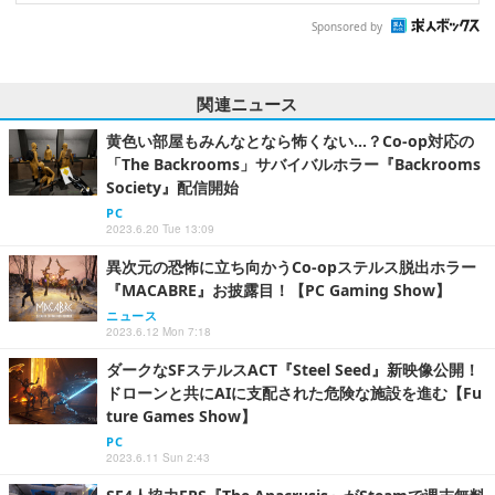
Sponsored by
関連ニュース
黄色い部屋もみんなとなら怖くない…？Co-op対応の
「The Backrooms」サバイバルホラー『Backrooms
Society』配信開始
PC
2023.6.20 Tue 13:09
異次元の恐怖に立ち向かうCo-opステルス脱出ホラー
『MACABRE』お披露目！【PC Gaming Show】
ニュース
2023.6.12 Mon 7:18
ダークなSFステルスACT『Steel Seed』新映像公開！
ドローンと共にAIに支配された危険な施設を進む【Fu
ture Games Show】
PC
2023.6.11 Sun 2:43