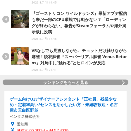
2026.8.7 Fri 14:45
『ゴーストリコン ワイルドランズ』最新アプデ配信
も未だ一部のCPU環境では動かない？「ローディン
グが終わらない」報告がSteamフォーラムや海外掲
示板に投稿
2026.8.7 Fri 17:45
VRなしでも見渡しながら、チョットだけ触りながら
麻雀！脱衣麻雀『スーパーリアル麻雀 Venus Retur
ns』対局中に“触れる”とヒロインが反応
2026.8.7 Fri 21:41
ランキングをもっと見る
ゲーム向けUIデザイナーアシスタント「正社員」残業少な
め・定着率高い/センスを活かしたい方・未経験歓迎・名古
屋市天白区野並
ベンタス株式会社
愛知県
月給30万2,300円～44万2,300円