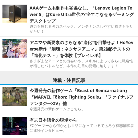
AAAゲームも制作も妥協なし。「Lenovo Legion To
wer 5」はCore Ultra世代の“全てこなせるゲーミング
デスクトップ”
迫力を感じる強力スペック。メンテナンスしやすい構造もあり
がたい！
アニマや新要素のさらなる“進化”を目撃せよ！HoYov
erse新作『崩壊：ネクサスアニマ』第2回βテストの
「進化テスト」を体験【プレイレポ】
さまざまなアニマとの出会いや、スキルによってさらに戦略性
が増したバトルなど、本作の注目の要素に迫ります！
連載・注目記事
今週発売の新作ゲーム『Beast of Reincarnation』
『MARVEL Tōkon: Fighting Souls』『ファイナルフ
ァンタジーXIV』他
今週発売の新作ゲームはこちら。
有志日本語化の現場から
PCゲーマーなら何かとお世話になっているであろう有志翻訳者
に連続インタビュー。