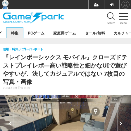
search
menu
グ
特集
PCゲーム
家庭用ゲーム
セール/無料
カルチャ
連載・特集
プレイレポート
『レインボーシックス モバイル』クローズドテ
ストプレイレポ―高い戦略性と細かなUIで遊び
やすいが、決してカジュアルではない 7枚目の
写真・画像
2023.6.29 Thu 9:30