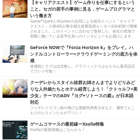
【キャリアクエスト】ゲーム作りを仕事にするという
こと。セガの若手の事例に見る，ゲームプログラマと
いう働き方
Game*Sparkと4Gamerの合同による就活イベント「キャリア
クエスト」の第4回が東京都立産業貿易センター浜松町館で開催
されました。このイベントに合わせて取材した、各社の現場で
実際に働いている若手社員へのインタビューをお届けします。
GeForce NOWで『Forza Horizon 6』をプレイ。ハ
ンドルコントローラー×クラウドゲーミングの底力を体
感
体感的にラグはほぼ無し。グラフィックスはもちろん最高設定
でプレイ可能！
クーデレからスタイル抜群お姉さんまでよりどりみど
りな人外娘たちとホテル経営しよう！「クトゥルフ×美
少女」テーマのADV『ヨグ=ソトースの庭』が日本語
対応
ツンデレドラゴン娘や無口な複眼死神美少女など、属性てんこ
もりのヒロインたちがアツい！
ゲームコマースの最前線ーXsolla特集
Xsollaの最新情報はこちらから！