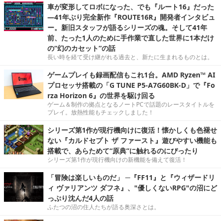
車が変形してロボになった、でも『ルート16』だった
―41年ぶり完全新作『ROUTE16R』開発者インタビュ
ー。新旧スタッフが語るシリーズの魂。そして41年
前、たった1人のために手作業で直した世界に1本だけ
の“幻のカセット”の話
長い時を経て受け継がれる過去と、新たに生まれるものとは。
ゲームプレイも録画配信もこれ1台。AMD Ryzen™ AI
プロセッサ搭載の「G TUNE P5-A7G60BK-D」で『Fo
rza Horizon 6』の世界を駆け回る
ゲーム＆制作の拠点となるノートPCで話題のレースタイトルを
プレイ。放熱性能もチェックしました！
シリーズ第1作が現行機向けに復活！懐かしくも色褪せ
ない『カルドセプト ザ ファースト』遊びやすい機能も
搭載で、あらためて“原典”に触れるのにぴったり
シリーズ第1作が現行機向けの新機能を備えて復活！
「冒険は楽しいものだ」 ─『FF11』と『ウィザードリ
ィ ヴァリアンツ ダフネ』、"優しくないRPG"の沼にど
っぷり沈んだ4人の話
ふたつの沼の住人たちが語る奥深さとは。