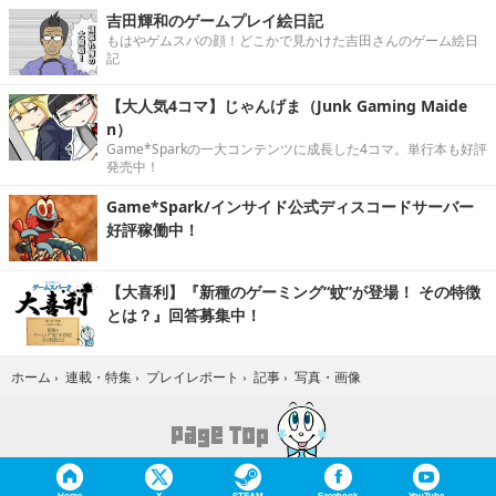
吉田輝和のゲームプレイ絵日記
もはやゲムスパの顔！どこかで見かけた吉田さんのゲーム絵日
記
【大人気4コマ】じゃんげま（Junk Gaming Maide
n）
Game*Sparkの一大コンテンツに成長した4コマ。単行本も好評
発売中！
Game*Spark/インサイド公式ディスコードサーバー
好評稼働中！
【大喜利】『新種のゲーミング“蚊”が登場！ その特徴
とは？』回答募集中！
写真・画像
ホーム
›
連載・特集
›
プレイレポート
›
記事
›
Home
X
STEAM
Facebook
YouTube