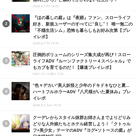
2026.8.7 Fri 18:00
『ほの暮しの庭』は『夜廻』ファン、スローライフ
好き、新規ユーザーのすべてに“良し”！ 唯一無二の
「不穏生活シム」恐怖も暮らしもお好み次第【プレ
イレポ】
2026.8.7 Fri 19:45
圧倒的ボリュームのシリーズ集大成が再び！スロー
ライフADV『ルーンファクトリー４スペシャル』で
もカブを育てるのだ！【爆速プレイレポ】
2021.12.13 Mon 7:00
“色々デカい”美人妖怪と少年のドキドキなひと夏…
ハートフルホラーADV『八尺様がいた夏休み』プレ
イレポ
2026.8.2 Sun 19:00
クーデレからスタイル抜群お姉さんまでよりどりみ
どりな人外娘たちとホテル経営しよう！「クトゥル
フ×美少女」テーマのADV『ヨグ=ソトースの庭』が