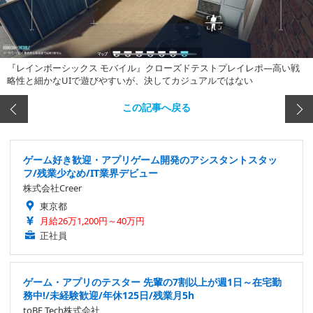
『レインボーシックス モバイル』クローズドテストプレイレポ―高い戦
略性と細かなUIで遊びやすいが、決してカジュアルではない
この記事へ戻る
ゲーム好き歓迎・アプリゲーム開発のアシスタントスタッ
フ/残業少なめ/IT業界デビュー
株式会社Creer
東京都
月給26万1,200円～40万円
正社員
ゲーム・アプリのテスター 先輩の7割以上が週1日～在宅勤
務中!/未経験歓迎/年休125日/残業月5h
toBE Tech株式会社