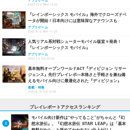
アプリゲーム
2022.10.5 Wed 18:30
『レインボーシックス モバイル』海外でクローズドベ
ータが開始！日本向けには意味深なアナウンスも
アプリゲーム
2022.9.12 Mon 11:22
人気リアル系対戦シューターモバイル版堂々発表！
『レインボーシックス モバイル』
アプリゲーム
2022.4.5 Tue 22:00
基本無料オープンワールドACT『ディビジョン リサー
ジェンス』先行プレイレポ―本格さと手軽さを兼ね備
えるモバイル向けに最適化された『ディビジョン』
連載・特集
2023.6.13 Tue 12:30
プレイレポートアクセスランキング
モバイル向け新作は“やってること”がちゃんと『幻
想水滸伝』。『幻想水滸伝 STAR LEAP』は「基本
無料だから」と舐めてかかれない仕上がり！