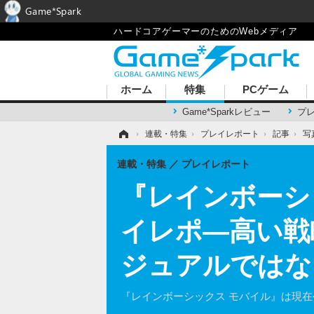
Game*Spark
ハードコアゲーマーのためのWebメディア
ホーム
特集
PCゲーム
Game*Sparkレビュー
プ
ホーム
›
連載・特集
›
プレイレポート
›
記事
›
写
連載・特集
プレイレポート
『レインボーシ
イレポ―高い戦
ジュアルではな
『レインボーシックス モバイル』は現