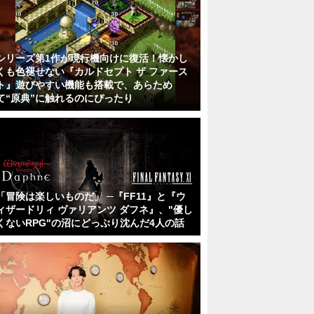
シリーズ第1作が現行機向けに復活！懐かし
くも色褪せない『カルドセプト ザ ファース
ト』遊びやすい機能も搭載で、あらため
て“原典”に触れるのにぴったり
「冒険は楽しいものだ」 ─『FF11』と『ウ
ィザードリィ ヴァリアンツ ダフネ』、"優し
くないRPG"の沼にどっぷり沈んだ4人の話