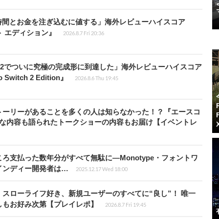
時間とお金を注ぎ込むに値する」海外レビューハイスコア
ート エディション』
2026.8.7 Fri 20:36
チ2でついに究極の完成形に到達した」海外レビューハイスコア
witch 2 Edition』
2026.8.6 Thu 19:45
トーリーがあることを多くの人は知らなかった！？『エースコ
的な内容も語られたトークショーの内容もお届け【イベントレ
ろ支払った数年分がすべて無駄に―Monotype・フォントワ
インディー開発者は…
2025.12.17 Wed 18:00
スローライフ好き、新規ユーザーのすべてに“良し”！ 唯一
しもお好み次第【プレイレポ】
2026.8.7 Fri 19:45