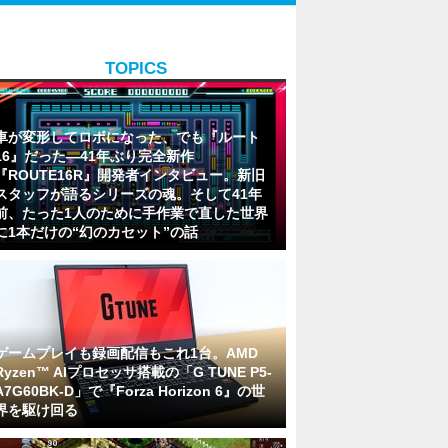
TOPICS
車が変形してロボになった、でも『ルート
16』だった―41年ぶり完全新作
『ROUTE16R』開発者インタビュー。新旧
スタッフが語るシリーズの魂。そして41年
前、たった1人のために手作業で直した世界
に1本だけの“幻のカセット”の話
ゲームプレイも録画配信もこれ1台。AMD
Ryzen™ AIプロセッサ搭載の「G TUNE P5-
A7G60BK-D」で『Forza Horizon 6』の世
界を駆け回る