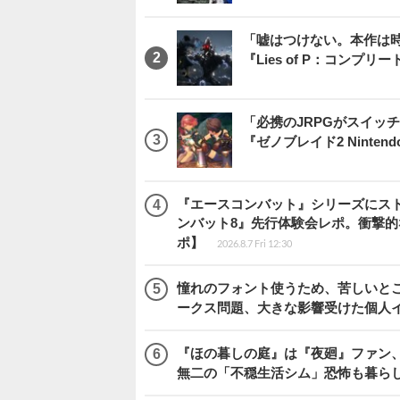
「嘘はつけない。本作は
『Lies of P：コンプリ
「必携のJRPGがスイッ
『ゼノブレイド2 Nintendo S
『エースコンバット』シリーズにス
ンバット8』先行体験会レポ。衝撃
ポ】
2026.8.7 Fri 12:30
憧れのフォント使うため、苦しいとこ
ークス問題、大きな影響受けた個人
『ほの暮しの庭』は『夜廻』ファン、
無二の「不穏生活シム」恐怖も暮ら