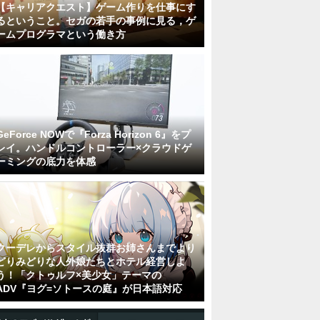
【キャリアクエスト】ゲーム作りを仕事にす
るということ。セガの若手の事例に見る，ゲ
ームプログラマという働き方
GeForce NOWで『Forza Horizon 6』をプ
レイ。ハンドルコントローラー×クラウドゲ
ーミングの底力を体感
クーデレからスタイル抜群お姉さんまでより
どりみどりな人外娘たちとホテル経営しよ
う！「クトゥルフ×美少女」テーマの
ADV『ヨグ=ソトースの庭』が日本語対応