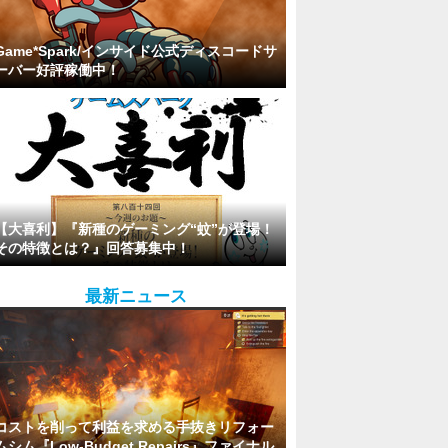
Game*Spark/インサイド公式ディスコードサ
ーバー好評稼働中！
【大喜利】『新種のゲーミング“蚊”が登場！
その特徴とは？』回答募集中！
最新ニュース
コストを削って利益を求める手抜きリフォー
ムシム『Low-Budget Repairs』ファイナル