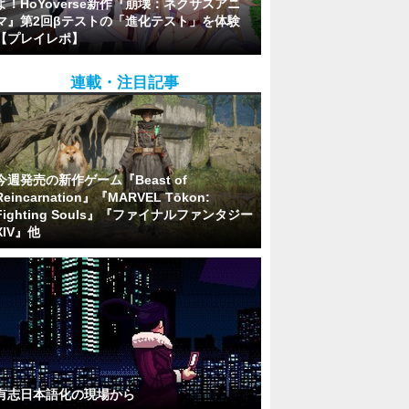
よ！HoYoverse新作『崩壊：ネクサスアニ
マ』第2回βテストの「進化テスト」を体験
【プレイレポ】
連載・注目記事
今週発売の新作ゲーム『Beast of
Reincarnation』『MARVEL Tōkon:
Fighting Souls』『ファイナルファンタジー
XIV』他
有志日本語化の現場から