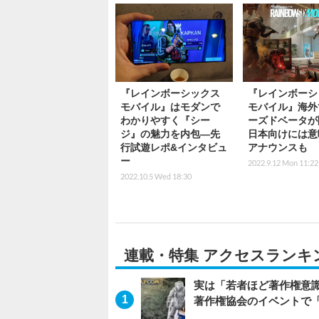
『レインボーシックス
『レインボーシ
モバイル』はモダンで
モバイル』海外
わかりやすく『シー
ーズドベータが
ジ』の魅力を内包―先
日本向けには意
行試遊レポ&インタビュ
アナウンスも
ー
2022.9.12 Mon 11:22
2022.10.5 Wed 18:30
連載・特集 アクセスランキ
実は「若者ほど著作権意
著作権協会のイベントで