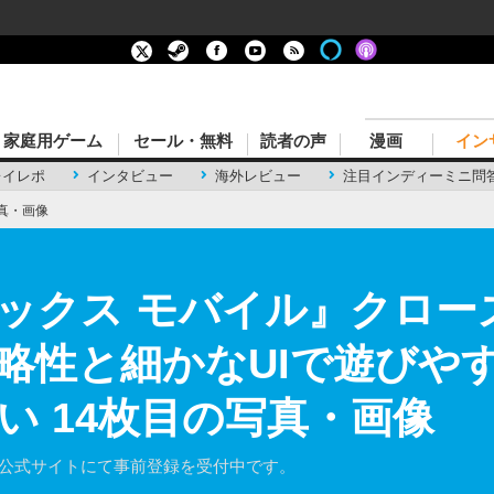
家庭用ゲーム
セール・無料
読者の声
漫画
イン
レイレポ
インタビュー
海外レビュー
注目インディーミニ問
真・画像
ックス モバイル』クロー
略性と細かなUIで遊びや
い 14枚目の写真・画像
在公式サイトにて事前登録を受付中です。