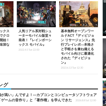
ックス
人気リアル系対戦シュ
基本無料オープンワー
でクロ
ーターモバイル版堂々
ルドACT『ディビジョ
開始！
発表！『レインボーシ
ン リサージェンス』先
味深な
ックス モバイル』
行プレイレポ―本格さ
と手軽さを兼ね備える
2022.4.5 Tue 22:00
モバイル向けに最適化
された『ディビジョ
ン』
2023.6.13 Tue 12:30
ング
識が高い」んですよ！―カプコンとコンピュータソフトウェア
「ゲームの音作り」と「著作権」を学んできた
2026.8.8 Sat 12:00