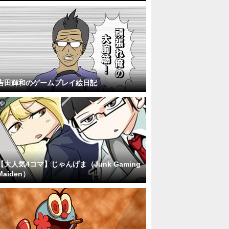
吉田輝和のゲームプレイ絵日記
【大人気4コマ】じゃんげま（Junk Gaming
Maiden）