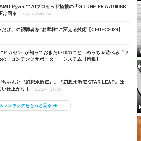
Ryzen™ AIプロセッサ搭載の「G TUNE P5-A7G60BK-
を駆け回る
2026.8.5 Wed 12:00
け」の視聴者を“お客様"に変える技術【CEDEC2026】
米“ヒカセン”が知っておきたい10のこと―めっちゃ遊べる「フ
心の「コンテンツサポーター」システム【特集】
ちゃんと『幻想水滸伝』。『幻想水滸伝 STAR LEAP』は
ない仕上がり！
2026.8.7 Fri 18:00
スランキングをもっと見る