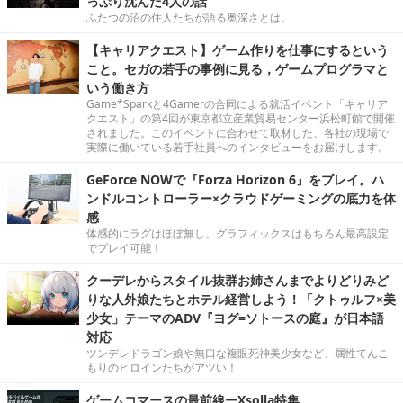
っぷり沈んだ4人の話
ふたつの沼の住人たちが語る奥深さとは。
【キャリアクエスト】ゲーム作りを仕事にするという
こと。セガの若手の事例に見る，ゲームプログラマと
いう働き方
Game*Sparkと4Gamerの合同による就活イベント「キャリア
クエスト」の第4回が東京都立産業貿易センター浜松町館で開催
されました。このイベントに合わせて取材した、各社の現場で
実際に働いている若手社員へのインタビューをお届けします。
GeForce NOWで『Forza Horizon 6』をプレイ。ハ
ンドルコントローラー×クラウドゲーミングの底力を体
感
体感的にラグはほぼ無し。グラフィックスはもちろん最高設定
でプレイ可能！
クーデレからスタイル抜群お姉さんまでよりどりみど
りな人外娘たちとホテル経営しよう！「クトゥルフ×美
少女」テーマのADV『ヨグ=ソトースの庭』が日本語
対応
ツンデレドラゴン娘や無口な複眼死神美少女など、属性てんこ
もりのヒロインたちがアツい！
ゲームコマースの最前線ーXsolla特集