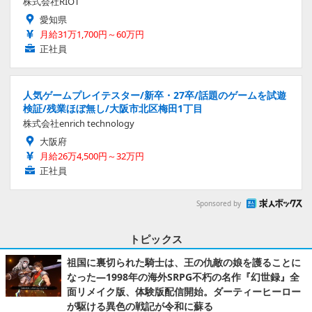
株式会社RIOT
愛知県
月給31万1,700円～60万円
正社員
人気ゲームプレイテスター/新卒・27卒/話題のゲームを試遊
検証/残業ほぼ無し/大阪市北区梅田1丁目
株式会社enrich technology
大阪府
月給26万4,500円～32万円
正社員
Sponsored by
トピックス
祖国に裏切られた騎士は、王の仇敵の娘を護ることに
なった―1998年の海外SRPG不朽の名作『幻世録』全
面リメイク版、体験版配信開始。ダーティーヒーロー
が駆ける異色の戦記が令和に蘇る