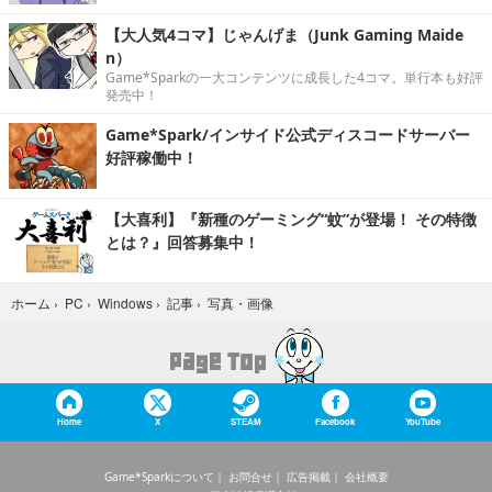
【大人気4コマ】じゃんげま（Junk Gaming Maide
n）
Game*Sparkの一大コンテンツに成長した4コマ。単行本も好評
発売中！
Game*Spark/インサイド公式ディスコードサーバー
好評稼働中！
【大喜利】『新種のゲーミング“蚊”が登場！ その特徴
とは？』回答募集中！
写真・画像
ホーム
›
PC
›
Windows
›
記事
›
Home
X
STEAM
Facebook
YouTube
Game*Sparkについて
お問合せ
広告掲載
会社概要