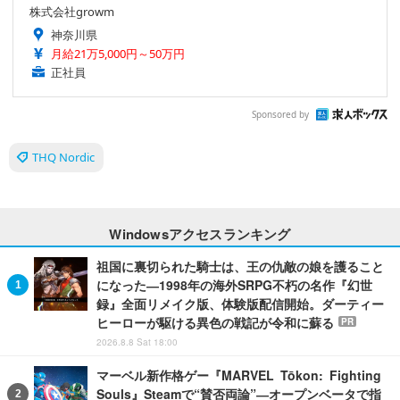
株式会社growm
神奈川県
月給21万5,000円～50万円
正社員
Sponsored by
THQ Nordic
Windowsアクセスランキング
祖国に裏切られた騎士は、王の仇敵の娘を護ること
になった―1998年の海外SRPG不朽の名作『幻世
録』全面リメイク版、体験版配信開始。ダーティー
ヒーローが駆ける異色の戦記が令和に蘇る
PR
2026.8.8 Sat 18:00
マーベル新作格ゲー『MARVEL Tōkon: Fighting
Souls』Steamで“賛否両論”―オープンベータで指