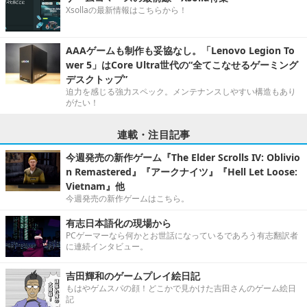
Xsollaの最新情報はこちらから！
AAAゲームも制作も妥協なし。「Lenovo Legion To
wer 5」はCore Ultra世代の“全てこなせるゲーミング
デスクトップ”
迫力を感じる強力スペック。メンテナンスしやすい構造もあり
がたい！
連載・注目記事
今週発売の新作ゲーム『The Elder Scrolls IV: Oblivio
n Remastered』『アークナイツ』『Hell Let Loose:
Vietnam』他
今週発売の新作ゲームはこちら。
有志日本語化の現場から
PCゲーマーなら何かとお世話になっているであろう有志翻訳者
に連続インタビュー。
吉田輝和のゲームプレイ絵日記
もはやゲムスパの顔！どこかで見かけた吉田さんのゲーム絵日
記