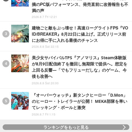
摘のPC版パフォーマンス、発売直前に改善報告も不
満の声
2026.8.7 Fri 12:21
建物ごと敵をぶっ壊せ！高速ローグライトFPS『VO
ID/BREAKER』8月22日に値上げ。正式リリース前
にお得に手に入れる最後のチャンス
2026.8.8 Sat 22:15
美少女サバイバルTPS『アノマリス』Steam体験版
が8月9日配信終了を撤回し無期限で提供へ。想定を
上回る反響―「でもフリューだしな」のゲーム、今
後も改善へ
2026.8.8 Sat 20:00
『オーバーウォッチ』新タンクヒーロー「D.Mon」
のヒーロー・トレイラーが公開！ MEKA部隊を率い
てレッキング・ボールと激突
2026.8.7 Fri 1:15
ランキングをもっと見る