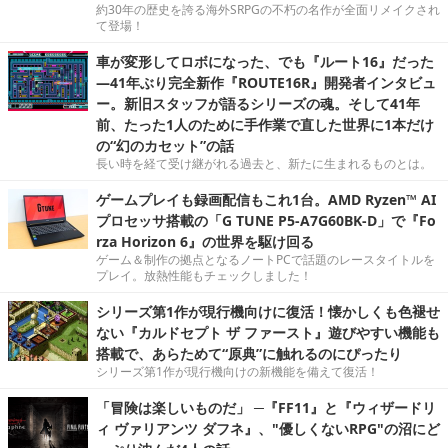
約30年の歴史を誇る海外SRPGの不朽の名作が全面リメイクされ
て登場！
車が変形してロボになった、でも『ルート16』だった
―41年ぶり完全新作『ROUTE16R』開発者インタビュ
ー。新旧スタッフが語るシリーズの魂。そして41年
前、たった1人のために手作業で直した世界に1本だけ
の“幻のカセット”の話
長い時を経て受け継がれる過去と、新たに生まれるものとは。
ゲームプレイも録画配信もこれ1台。AMD Ryzen™ AI
プロセッサ搭載の「G TUNE P5-A7G60BK-D」で『Fo
rza Horizon 6』の世界を駆け回る
ゲーム＆制作の拠点となるノートPCで話題のレースタイトルを
プレイ。放熱性能もチェックしました！
シリーズ第1作が現行機向けに復活！懐かしくも色褪せ
ない『カルドセプト ザ ファースト』遊びやすい機能も
搭載で、あらためて“原典”に触れるのにぴったり
シリーズ第1作が現行機向けの新機能を備えて復活！
「冒険は楽しいものだ」 ─『FF11』と『ウィザードリ
ィ ヴァリアンツ ダフネ』、"優しくないRPG"の沼にど