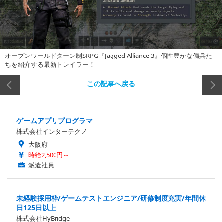
オープンワールドターン制SRPG『Jagged Alliance 3』個性豊かな傭兵た
ちを紹介する最新トレイラー！
この記事へ戻る
ゲームアプリプログラマ
株式会社インターテクノ
大阪府
時給2,500円～
派遣社員
未経験採用枠/ゲームテストエンジニア/研修制度充実/年間休
日125日以上
株式会社HyBridge