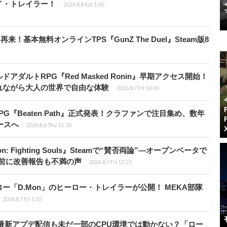
レイ・トレイラー！
2026.8.8 Sat 1:45
基本無料オンラインTPS『GunZ The Duel』Steam版8
ダルトRPG『Red Masked Ronin』早期アクセス開始！
れながら大人の世界で自由な体験
2026.8.7 Fri 14:45
PG『Beaten Path』正式発表！クラファンで注目集め、数年
ースへ
2026.8.6 Thu 12:30
: Fighting Souls』Steamで“賛否両論”―オープンベータで
前に改善報告も不満の声
2026.8.7 Fri 12:21
「D.Mon」のヒーロー・トレイラーが公開！ MEKA部隊
2026.8.7 Fri 1:15
最新アプデ配信も未だ一部のCPU環境では動かない？「ロー