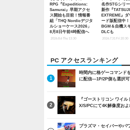
RPG『Expeditions:
名作STGシリ
Samurai』早期アクセ
新作『TATSUJ
ス開始も目前！情報番
EXTREME』
組「THQ Nordicデジタ
ード版配信中！
ルショーケース2026」
BGM＆自機ス
8月8日午前4時配信へ
DLCも
2026.8.6 Thu 13:30
2026.7.31 Fri 20:30
PC アクセスランキング
時間内に格ゲーコマンドを入
に配信―1P/2P側も選択
『ゴーストリコン ワイルドラン
X/S/PCにて4K解像度お
プラズマ・セイバーやパ