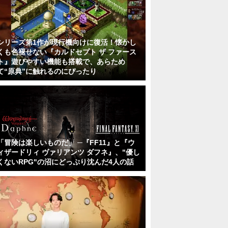
シリーズ第1作が現行機向けに復活！懐かし
くも色褪せない『カルドセプト ザ ファース
ト』遊びやすい機能も搭載で、あらため
て“原典”に触れるのにぴったり
「冒険は楽しいものだ」 ─『FF11』と『ウ
ィザードリィ ヴァリアンツ ダフネ』、"優し
くないRPG"の沼にどっぷり沈んだ4人の話