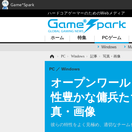
Game*Spark
ハードコアゲーマーのためのWebメディア
ホーム
特集
PCゲーム
Windows
M
ホーム
›
PC
›
Windows
›
記事
›
写真・画像
PC
Windows
オープンワールドタ
性豊かな傭兵た
真・画像
彼らの特性をよく見極め、適切なチーム