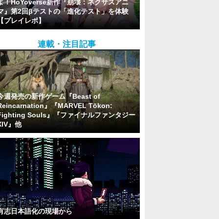
よ！HoYoverse新作『崩壊：ネクサスアニ
マ』第2回βテストの「進化テスト」を体験
【プレイレポ】
連載・注目記事
今週発売の新作ゲーム『Beast of
Reincarnation』『MARVEL Tōkon:
Fighting Souls』『ファイナルファンタジー
XIV』他
有志日本語化の現場から