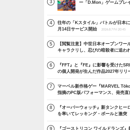
ー「D.Mon」ゲームプ
往年の「Kスタイル」バトルが日本に再来！
月14日サービス開始
2026.8.7 Fri 20:45
【閲覧注意】中世日本オープンワールドア
キャラクリし、忍びの暗殺者に追わ
『FFT』と『FE』に影響を受けたSR
の個人開発が生んだ作品2027年リリ
マーベル新作格ゲー『MARVEL Tōkon
指摘のPC版パフォーマンス、発売直
『オーバーウォッチ』新タンクヒーロー
を率いてレッキング・ボールと激突
『ゴーストリコン ワイルドランズ』