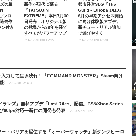
ーズの最
新作が現代に蘇る
都市経営SLG『The
IN
『TATSUJIN
Guild - Europa 1410』
ダウンロ
EXTREME』本日7月30
9月の早期アクセス開始
過去作
日発売！オリジナル版
に向け体験版アプデ。
キン付き
の登場から38年を経て
新チュートリアル追加
すべてがパワーアップ
で遊びやすく
2026.7.30 Thu 17:15
2026.7.23 Thu 16:30
力して生き残れ！『COMMAND MONSTER』Steam向け
可能
2026.8.8 Sat 0:30
ズ』無料アプデ「Last Rites」配信。PS5/Xbox Series
よび60fps対応―新作の開発も発表
2026.8.7 Fri 1:54
ワー・バリアを駆使する『オーバーウォッチ』新タンクヒーロ