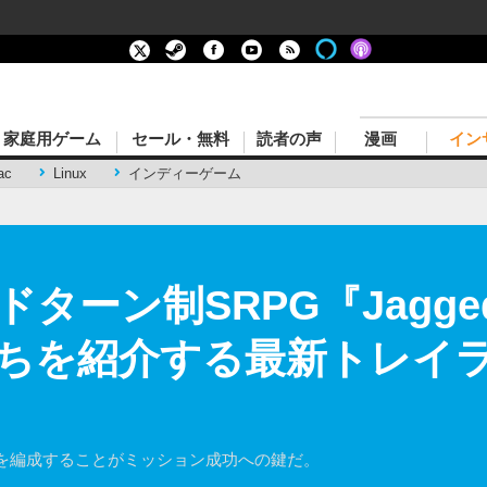
家庭用ゲーム
セール・無料
読者の声
漫画
イン
ac
Linux
インディーゲーム
ーン制SRPG『Jagged A
ちを紹介する最新トレイラ
を編成することがミッション成功への鍵だ。