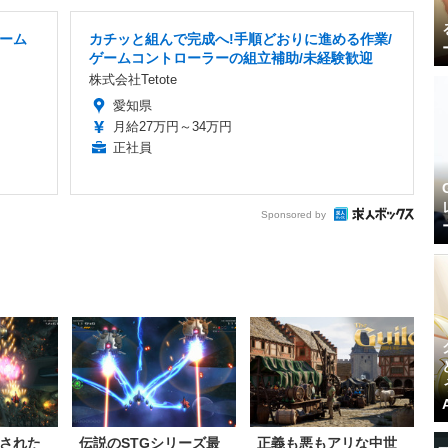
ーム
カチッと組んで完成へ!手順どおりに進める作業/
ゲームコントローラーの組立補助/未経験歓迎
株式会社Tetote
愛知県
月給27万円～34万円
正社員
Sponsored by
された
伝説のSTGシリーズ最
正義も悪もアリな中世