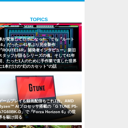
TOPICS
車が変形してロボになった、でも『ルート
16』だった―41年ぶり完全新作
『ROUTE16R』開発者インタビュー。新旧
スタッフが語るシリーズの魂。そして41年
前、たった1人のために手作業で直した世界
に1本だけの“幻のカセット”の話
ゲームプレイも録画配信もこれ1台。AMD
Ryzen™ AIプロセッサ搭載の「G TUNE P5-
A7G60BK-D」で『Forza Horizon 6』の世
界を駆け回る