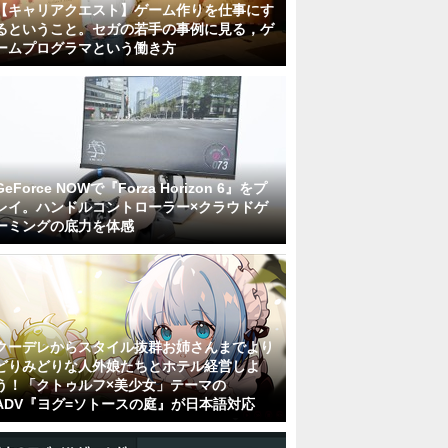
【キャリアクエスト】ゲーム作りを仕事にす
るということ。セガの若手の事例に見る，ゲ
ームプログラマという働き方
GeForce NOWで『Forza Horizon 6』をプ
レイ。ハンドルコントローラー×クラウドゲ
ーミングの底力を体感
クーデレからスタイル抜群お姉さんまでより
どりみどりな人外娘たちとホテル経営しよ
う！「クトゥルフ×美少女」テーマの
ADV『ヨグ=ソトースの庭』が日本語対応