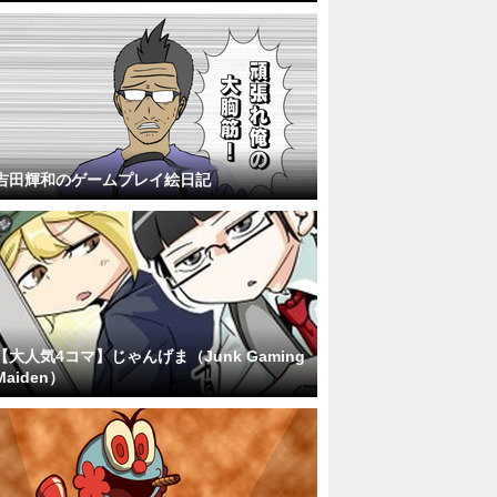
吉田輝和のゲームプレイ絵日記
【大人気4コマ】じゃんげま（Junk Gaming
Maiden）