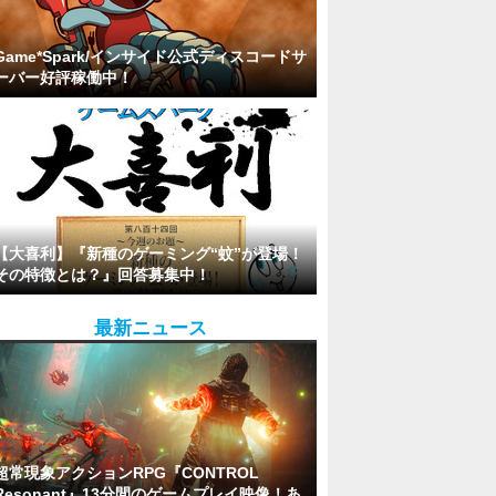
Game*Spark/インサイド公式ディスコードサ
ーバー好評稼働中！
【大喜利】『新種のゲーミング“蚊”が登場！
その特徴とは？』回答募集中！
最新ニュース
超常現象アクションRPG『CONTROL
Resonant』13分間のゲームプレイ映像！あ