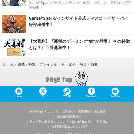
Game*Sparkの一大コンテンツに成長した4コマ。単行本も好評
発売中！
Game*Spark/インサイド公式ディスコードサーバー
好評稼働中！
【大喜利】『新種のゲーミング“蚊”が登場！ その特徴
とは？』回答募集中！
写真・画像
ホーム
›
連載・特集
›
プレイレポート
›
記事
›
Home
X
STEAM
Facebook
YouTube
Game*Sparkについて
お問合せ
広告掲載
会社概要
個人情報保護方針
個人情報の取り扱いについて（Game*Spark）
利用規約
特定商取引法に基づく表記