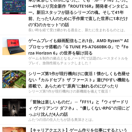
―41年ぶり完全新作『ROUTE16R』開発者インタビュ
ー。新旧スタッフが語るシリーズの魂。そして41年
前、たった1人のために手作業で直した世界に1本だけ
の“幻のカセット”の話
長い時を経て受け継がれる過去と、新たに生まれるものとは。
ゲームプレイも録画配信もこれ1台。AMD Ryzen™ AI
プロセッサ搭載の「G TUNE P5-A7G60BK-D」で『Fo
rza Horizon 6』の世界を駆け回る
ゲーム＆制作の拠点となるノートPCで話題のレースタイトルを
プレイ。放熱性能もチェックしました！
シリーズ第1作が現行機向けに復活！懐かしくも色褪せ
ない『カルドセプト ザ ファースト』遊びやすい機能も
搭載で、あらためて“原典”に触れるのにぴったり
シリーズ第1作が現行機向けの新機能を備えて復活！
「冒険は楽しいものだ」 ─『FF11』と『ウィザードリ
ィ ヴァリアンツ ダフネ』、"優しくないRPG"の沼にど
っぷり沈んだ4人の話
ふたつの沼の住人たちが語る奥深さとは。
【キャリアクエスト】ゲーム作りを仕事にするという