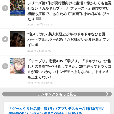
シリーズ第1作が現行機向けに復活！懐かしくも色褪
せない『カルドセプト ザ ファースト』遊びやすい
機能も搭載で、あらためて“原典”に触れるのにぴっ
たり
PR
2026.7.30 Thu 12:00
“色々デカい”美人妖怪と少年のドキドキなひと夏…
ハートフルホラーADV『八尺様がいた夏休み』プレ
イレポ
2026.8.2 Sun 19:00
「テニプリ」恋愛ADV『学プリ』『ドキサバ』で“推
しとの青春”をやり直してきた。20年経ってもツッコ
ミが追いつかないトンデモっぷりなのに、トキメキ
も止まらない！
2026.7.23 Thu 12:00
ランキングをもっと見る
「ゲームやり込み勢、歓迎!」/アプリテスター/月収30万可/
未経験OK/オンライン選考OK/完全土日祝休み