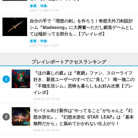
連載・特集
2023.7.3 Mon 11:00
自分の手で「理想の剣」を作ろう！奇想天外刀剣設計
シム『Bladesong』に大興奮―ただし鍛造ゲームとし
ては端折ってる部分も…【プレイレポ】
連載・特集
2023.7.2 Sun 18:30
プレイレポートアクセスランキング
『ほの暮しの庭』は『夜廻』ファン、スローライフ
好き、新規ユーザーのすべてに“良し”！ 唯一無二の
「不穏生活シム」恐怖も暮らしもお好み次第【プレ
イレポ】
2026.8.7 Fri 19:45
モバイル向け新作は“やってること”がちゃんと『幻
想水滸伝』。『幻想水滸伝 STAR LEAP』は「基本
無料だから」と舐めてかかれない仕上がり！
2026.8.7 Fri 18:00