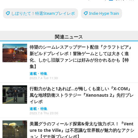
しぼりたて！特選Steamプレイレポ
Indie Hype Train
関連ニュース
待望のシームレスアップデート配信『クラフトピア』
新ビルドプレイレポ！冒険ゲームとしては大きく進
化、しかし旧版ファンには好みが分かれるかも【特
集】
連載・特集
2023.7.4 Tue 11:30
行動力があと1あれば…が悔しくも楽しい『X-COM』
風な地球防衛ストラテジー『Xenonauts 2』先行プレ
イレポ
連載・特集
2023.7.6 Thu 23:00
美麗グラのフィールド探索&骨太な強力ボス！『Vent
ure to the Ville』は不思議な世界観が魅力的なアクシ
ョン【デモ版プレイレポ】