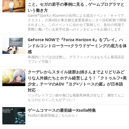
こと。セガの若手の事例に見る，ゲームプログラマと
いう働き方
Game*Sparkと4Gamerの合同による就活イベント「キャリア
クエスト」の第4回が東京都立産業貿易センター浜松町館で開催
されました。このイベントに合わせて取材した、各社の現場で
実際に働いている若手社員へのインタビューをお届けします。
GeForce NOWで『Forza Horizon 6』をプレイ。ハ
ンドルコントローラー×クラウドゲーミングの底力を体
感
体感的にラグはほぼ無し。グラフィックスはもちろん最高設定
でプレイ可能！
クーデレからスタイル抜群お姉さんまでよりどりみど
りな人外娘たちとホテル経営しよう！「クトゥルフ×美
少女」テーマのADV『ヨグ=ソトースの庭』が日本語
対応
ツンデレドラゴン娘や無口な複眼死神美少女など、属性てんこ
もりのヒロインたちがアツい！
ゲームコマースの最前線ーXsolla特集
Xsollaの最新情報はこちらから！