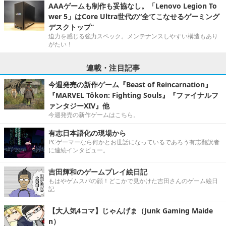
AAAゲームも制作も妥協なし。「Lenovo Legion To
wer 5」はCore Ultra世代の“全てこなせるゲーミング
デスクトップ”
迫力を感じる強力スペック。メンテナンスしやすい構造もあり
がたい！
連載・注目記事
今週発売の新作ゲーム『Beast of Reincarnation』
『MARVEL Tōkon: Fighting Souls』『ファイナルフ
ァンタジーXIV』他
今週発売の新作ゲームはこちら。
有志日本語化の現場から
PCゲーマーなら何かとお世話になっているであろう有志翻訳者
に連続インタビュー。
吉田輝和のゲームプレイ絵日記
もはやゲムスパの顔！どこかで見かけた吉田さんのゲーム絵日
記
【大人気4コマ】じゃんげま（Junk Gaming Maide
n）