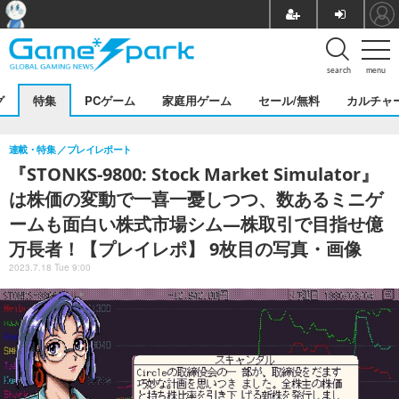
search
menu
グ
特集
PCゲーム
家庭用ゲーム
セール/無料
カルチャ
連載・特集
プレイレポート
『STONKS-9800: Stock Market Simulator』
は株価の変動で一喜一憂しつつ、数あるミニゲ
ームも面白い株式市場シム―株取引で目指せ億
万長者！【プレイレポ】 9枚目の写真・画像
2023.7.18 Tue 9:00