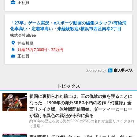
正社員
「27卒」ゲーム実況・eスポーツ動画の編集スタッフ/有給消
化率高い・定着率高い・未経験歓迎/横浜市西区南幸2丁目
株式会社alBee
神奈川県
月給25万7,000円～32万円
正社員
Sponsored by
トピックス
祖国に裏切られた騎士は、王の仇敵の娘を護ることに
なった―1998年の海外SRPG不朽の名作『幻世録』全
面リメイク版、体験版配信開始。ダーティーヒーロー
が駆ける異色の戦記が令和に蘇る
約30年の歴史を誇る海外SRPGの不朽の名作が全面リメイクされ
て登場！
車が変形してロボになった、でも『ルート16』だった