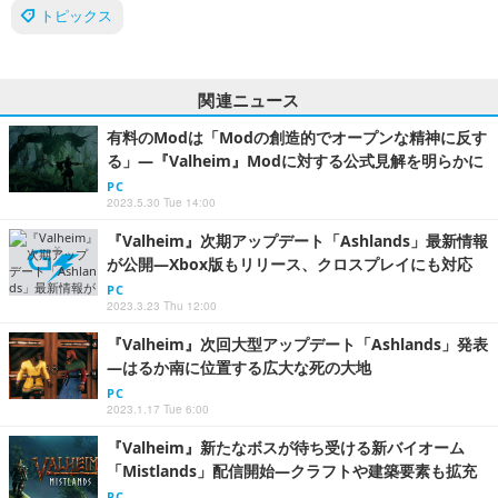
トピックス
関連ニュース
有料のModは「Modの創造的でオープンな精神に反す
る」―『Valheim』Modに対する公式見解を明らかに
PC
2023.5.30 Tue 14:00
『Valheim』次期アップデート「Ashlands」最新情報
が公開―Xbox版もリリース、クロスプレイにも対応
PC
2023.3.23 Thu 12:00
『Valheim』次回大型アップデート「Ashlands」発表
―はるか南に位置する広大な死の大地
PC
2023.1.17 Tue 6:00
『Valheim』新たなボスが待ち受ける新バイオーム
「Mistlands」配信開始―クラフトや建築要素も拡充
PC