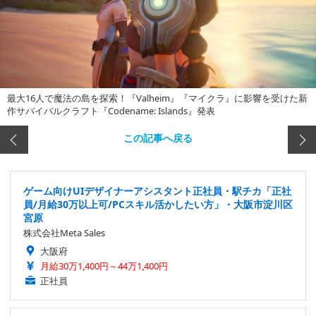
最大16人で魔法の島を探索！『Valheim』『マイクラ』に影響を受けた新
作サバイバルクラフト『Codename: Islands』発表
この記事へ戻る
ゲーム向けUIデザイナーアシスタント正社員・駅チカ「正社
員/月給30万以上可/PCスキル活かしたい方」・大阪市淀川区
宮原
株式会社Meta Sales
大阪府
月給30万1,400円～44万1,400円
正社員