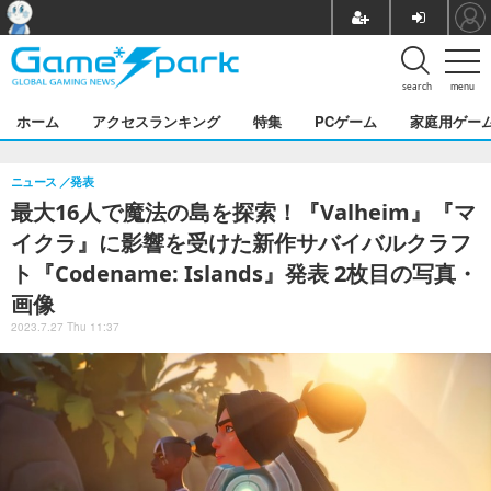
search
menu
ホーム
アクセスランキング
特集
PCゲーム
家庭用ゲー
ニュース
発表
最大16人で魔法の島を探索！『Valheim』『マ
イクラ』に影響を受けた新作サバイバルクラフ
ト『Codename: Islands』発表 2枚目の写真・
画像
2023.7.27 Thu 11:37