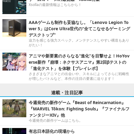
Xsollaの最新情報はこちらから！
AAAゲームも制作も妥協なし。「Lenovo Legion To
wer 5」はCore Ultra世代の“全てこなせるゲーミング
デスクトップ”
迫力を感じる強力スペック。メンテナンスしやすい構造もあり
がたい！
アニマや新要素のさらなる“進化”を目撃せよ！HoYov
erse新作『崩壊：ネクサスアニマ』第2回βテストの
「進化テスト」を体験【プレイレポ】
さまざまなアニマとの出会いや、スキルによってさらに戦略性
が増したバトルなど、本作の注目の要素に迫ります！
連載・注目記事
今週発売の新作ゲーム『Beast of Reincarnation』
『MARVEL Tōkon: Fighting Souls』『ファイナルフ
ァンタジーXIV』他
今週発売の新作ゲームはこちら。
有志日本語化の現場から