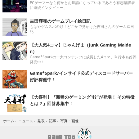
PCゲーマーなら何かとお世話になっているであろう有志翻訳者
に連続インタビュー。
吉田輝和のゲームプレイ絵日記
もはやゲムスパの顔！どこかで見かけた吉田さんのゲーム絵日
記
【大人気4コマ】じゃんげま（Junk Gaming Maide
n）
Game*Sparkの一大コンテンツに成長した4コマ。単行本も好評
発売中！
Game*Spark/インサイド公式ディスコードサーバー
好評稼働中！
【大喜利】『新種のゲーミング“蚊”が登場！ その特徴
とは？』回答募集中！
写真・画像
ホーム
›
ニュース
›
発表
›
記事
›