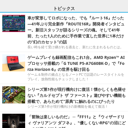
トピックス
車が変形してロボになった、でも『ルート16』だった
―41年ぶり完全新作『ROUTE16R』開発者インタビュ
ー。新旧スタッフが語るシリーズの魂。そして41年
前、たった1人のために手作業で直した世界に1本だけ
の“幻のカセット”の話
長い時を経て受け継がれる過去と、新たに生まれるものとは。
ゲームプレイも録画配信もこれ1台。AMD Ryzen™ AI
プロセッサ搭載の「G TUNE P5-A7G60BK-D」で『Fo
rza Horizon 6』の世界を駆け回る
ゲーム＆制作の拠点となるノートPCで話題のレースタイトルを
プレイ。放熱性能もチェックしました！
シリーズ第1作が現行機向けに復活！懐かしくも色褪せ
ない『カルドセプト ザ ファースト』遊びやすい機能も
搭載で、あらためて“原典”に触れるのにぴったり
シリーズ第1作が現行機向けの新機能を備えて復活！
「冒険は楽しいものだ」 ─『FF11』と『ウィザードリ
ィ ヴァリアンツ ダフネ』、"優しくないRPG"の沼にど