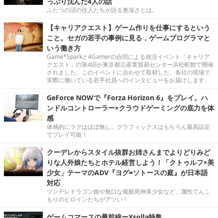
っぷり沈んだ4人の話
ふたつの沼の住人たちが語る奥深さとは。
【キャリアクエスト】ゲーム作りを仕事にするという
こと。セガの若手の事例に見る，ゲームプログラマと
いう働き方
Game*Sparkと4Gamerの合同による就活イベント「キャリア
クエスト」の第4回が東京都立産業貿易センター浜松町館で開催
されました。このイベントに合わせて取材した、各社の現場で
実際に働いている若手社員へのインタビューをお届けします。
GeForce NOWで『Forza Horizon 6』をプレイ。ハ
ンドルコントローラー×クラウドゲーミングの底力を体
感
体感的にラグはほぼ無し。グラフィックスはもちろん最高設定
でプレイ可能！
クーデレからスタイル抜群お姉さんまでよりどりみど
りな人外娘たちとホテル経営しよう！「クトゥルフ×美
少女」テーマのADV『ヨグ=ソトースの庭』が日本語
対応
ツンデレドラゴン娘や無口な複眼死神美少女など、属性てんこ
もりのヒロインたちがアツい！
ゲームコマースの最前線ーXsolla特集