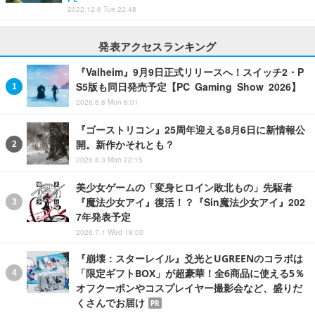
2022.12.6 Tue 22:48
発表アクセスランキング
『Valheim』9月9日正式リリースへ！スイッチ2・P
S5版も同日発売予定【PC Gaming Show 2026】
2026.6.8 Mon 6:01
『ゴーストリコン』25周年迎える8月6日に新情報公
開。新作かそれとも？
2026.8.3 Mon 22:15
美少女ゲームの「変身ヒロイン敗北もの」先駆者
『魔法少女アイ』復活！？『Sin魔法少女アイ』202
7年発表予定
2026.7.1 Wed 18:00
『崩壊：スターレイル』爻光とUGREENのコラボは
「限定ギフトBOX」が超豪華！全6商品に使える5％
オフクーポンやコスプレイヤー撮影会など、盛りだ
くさんでお届け
PR