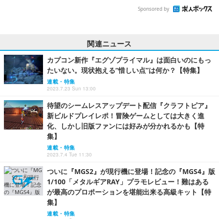
Sponsored by
関連ニュース
カプコン新作『エグゾプライマル』は面白いのにもっ
たいない。現状抱える“惜しい点”は何か？【特集】
連載・特集
2023.7.23 Sun 13:00
待望のシームレスアップデート配信『クラフトピア』
新ビルドプレイレポ！冒険ゲームとしては大きく進
化、しかし旧版ファンには好みが分かれるかも【特
集】
連載・特集
2023.7.4 Tue 11:30
ついに『MGS2』が現行機に登場！記念の『MGS4』版
1/100「メタルギアRAY」プラモレビュー！難はある
が最高のプロポーションを堪能出来る高級キット【特
集】
連載・特集