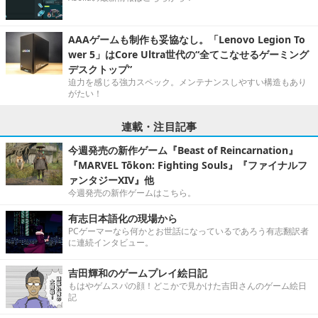
AAAゲームも制作も妥協なし。「Lenovo Legion To
wer 5」はCore Ultra世代の“全てこなせるゲーミング
デスクトップ”
迫力を感じる強力スペック。メンテナンスしやすい構造もあり
がたい！
連載・注目記事
今週発売の新作ゲーム『Beast of Reincarnation』
『MARVEL Tōkon: Fighting Souls』『ファイナルフ
ァンタジーXIV』他
今週発売の新作ゲームはこちら。
有志日本語化の現場から
PCゲーマーなら何かとお世話になっているであろう有志翻訳者
に連続インタビュー。
吉田輝和のゲームプレイ絵日記
もはやゲムスパの顔！どこかで見かけた吉田さんのゲーム絵日
記