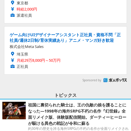
東京都
時給2,000円
派遣社員
ゲーム向けUIデザイナーアシスタント正社員・資格不問「正
社員/週休2日制/育休実績あり」アニメ・マンガ好き歓迎
株式会社Meta Sales
埼玉県
月給29万8,000円～50万円
正社員
Sponsored by
トピックス
祖国に裏切られた騎士は、王の仇敵の娘を護ることに
なった―1998年の海外SRPG不朽の名作『幻世録』全
面リメイク版、体験版配信開始。ダーティーヒーロー
が駆ける異色の戦記が令和に蘇る
約30年の歴史を誇る海外SRPGの不朽の名作が全面リメイクされ