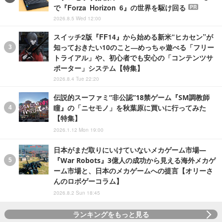
で『Forza Horizon 6』の世界を駆け回る
PR
2026.8.5 Wed 12:00
スイッチ2版『FF14』から始める新米“ヒカセン”が
知っておきたい10のこと―めっちゃ遊べる「フリー
トライアル」や、初心者でも安心の「コンテンツサ
ポーター」システム【特集】
2026.8.4 Tue 22:20
伝説的スーファミ“非公認”18禁ゲーム『SM調教師
瞳』の「ニセモノ」を秋葉原に買いに行ってみた
【特集】
2026.1.12 Mon 19:00
日本がまだ取りにいけていないメカゲーム市場―
『War Robots』3億人の成功から見える海外メカゲ
ーム市場と、日本のメカゲームへの提言【オリーさ
んのロボゲーコラム】
2026.8.2 Sun 18:45
ランキングをもっと見る