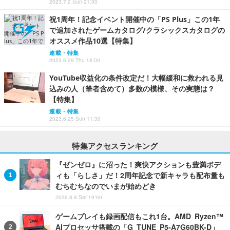
2023.7.2 Sun 21:00
祝1周年！記念イベント開催中の「PS Plus」この1年
で追加されたゲームカタログ/クラシックスカタログの
オススメ作品10選【特集】
連載・特集
2023.6.29 Thu 18:00
YouTube収益化の条件改定だ！大幅緩和に救われる見
込みの人（筆者含めて）多数の模様、その実態は？
【特集】
連載・特集
2023.6.25 Sun 11:30
特集アクセスランキング
『ゼンゼロ』に沼った！爽快アクションも豊満ボデ
ィも「らしさ」だ！2周年記念で新キャラも配布量も
むちむちなのでいまが始めどき
2026.8.8 Sat 19:00
ゲームプレイも録画配信もこれ1台。AMD Ryzen™
AIプロセッサ搭載の「G TUNE P5-A7G60BK-D」