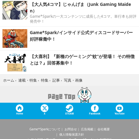
【大人気4コマ】じゃんげま（Junk Gaming Maide
n）
Game*Sparkの一大コンテンツに成長した4コマ。単行本も好評
発売中！
Game*Spark/インサイド公式ディスコードサーバー
好評稼働中！
【大喜利】『新種のゲーミング“蚊”が登場！ その特徴
とは？』回答募集中！
写真・画像
ホーム
›
連載・特集
›
特集
›
記事
›
Home
X
STEAM
Facebook
YouTube
Game*Sparkについて
お問合せ
広告掲載
会社概要
個人情報保護方針