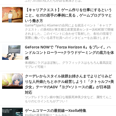
ふたつの沼の住人たちが語る奥深さとは。
【キャリアクエスト】ゲーム作りを仕事にするという
こと。セガの若手の事例に見る，ゲームプログラマと
いう働き方
Game*Sparkと4Gamerの合同による就活イベント「キャリア
クエスト」の第4回が東京都立産業貿易センター浜松町館で開催
されました。このイベントに合わせて取材した、各社の現場で
実際に働いている若手社員へのインタビューをお届けします。
GeForce NOWで『Forza Horizon 6』をプレイ。ハ
ンドルコントローラー×クラウドゲーミングの底力を体
感
体感的にラグはほぼ無し。グラフィックスはもちろん最高設定
でプレイ可能！
クーデレからスタイル抜群お姉さんまでよりどりみど
りな人外娘たちとホテル経営しよう！「クトゥルフ×美
少女」テーマのADV『ヨグ=ソトースの庭』が日本語
対応
ツンデレドラゴン娘や無口な複眼死神美少女など、属性てんこ
もりのヒロインたちがアツい！
ゲームコマースの最前線ーXsolla特集
Xsollaの最新情報はこちらから！