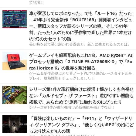
て登場！
車が変形してロボになった、でも『ルート16』だった
―41年ぶり完全新作『ROUTE16R』開発者インタビュ
ー。新旧スタッフが語るシリーズの魂。そして41年
前、たった1人のために手作業で直した世界に1本だけ
の“幻のカセット”の話
長い時を経て受け継がれる過去と、新たに生まれるものとは。
ゲームプレイも録画配信もこれ1台。AMD Ryzen™ AI
プロセッサ搭載の「G TUNE P5-A7G60BK-D」で『Fo
rza Horizon 6』の世界を駆け回る
ゲーム＆制作の拠点となるノートPCで話題のレースタイトルを
プレイ。放熱性能もチェックしました！
シリーズ第1作が現行機向けに復活！懐かしくも色褪せ
ない『カルドセプト ザ ファースト』遊びやすい機能も
搭載で、あらためて“原典”に触れるのにぴったり
シリーズ第1作が現行機向けの新機能を備えて復活！
「冒険は楽しいものだ」 ─『FF11』と『ウィザードリ
ィ ヴァリアンツ ダフネ』、"優しくないRPG"の沼にど
っぷり沈んだ4人の話