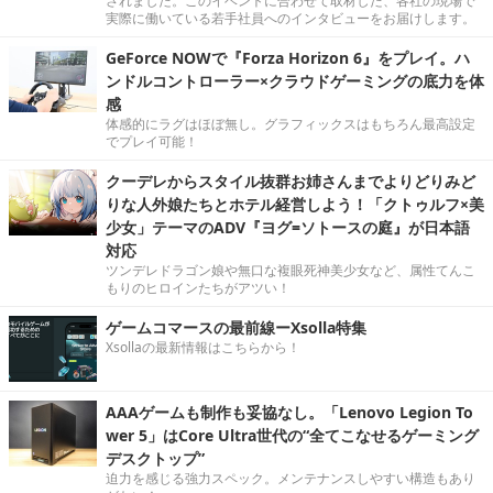
されました。このイベントに合わせて取材した、各社の現場で
実際に働いている若手社員へのインタビューをお届けします。
GeForce NOWで『Forza Horizon 6』をプレイ。ハ
ンドルコントローラー×クラウドゲーミングの底力を体
感
体感的にラグはほぼ無し。グラフィックスはもちろん最高設定
でプレイ可能！
クーデレからスタイル抜群お姉さんまでよりどりみど
りな人外娘たちとホテル経営しよう！「クトゥルフ×美
少女」テーマのADV『ヨグ=ソトースの庭』が日本語
対応
ツンデレドラゴン娘や無口な複眼死神美少女など、属性てんこ
もりのヒロインたちがアツい！
ゲームコマースの最前線ーXsolla特集
Xsollaの最新情報はこちらから！
AAAゲームも制作も妥協なし。「Lenovo Legion To
wer 5」はCore Ultra世代の“全てこなせるゲーミング
デスクトップ”
迫力を感じる強力スペック。メンテナンスしやすい構造もあり