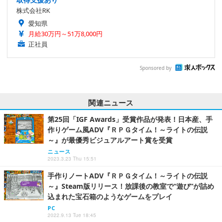
株式会社RK
愛知県
月給30万円～51万8,000円
正社員
Sponsored by
関連ニュース
第25回「IGF Awards」受賞作品が発表！日本産、手
作りゲーム風ADV『ＲＰＧタイム！～ライトの伝説
～』が最優秀ビジュアルアート賞を受賞
ニュース
2023.3.23 Thu 15:51
手作りノートADV『ＲＰＧタイム！～ライトの伝説
～』Steam版リリース！放課後の教室で“遊び”が詰め
込まれた宝石箱のようなゲームをプレイ
PC
2022.9.13 Tue 18:45