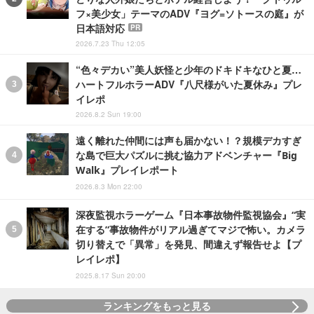
フ×美少女」テーマのADV『ヨグ=ソトースの庭』が
日本語対応
PR
2026.7.23 Thu 12:05
“色々デカい”美人妖怪と少年のドキドキなひと夏…
ハートフルホラーADV『八尺様がいた夏休み』プレ
イレポ
2026.8.2 Sun 19:00
遠く離れた仲間には声も届かない！？規模デカすぎ
な島で巨大パズルに挑む協力アドベンチャー『Big
Walk』プレイレポート
2026.8.3 Mon 22:00
深夜監視ホラーゲーム『日本事故物件監視協会』“実
在する”事故物件がリアル過ぎてマジで怖い。カメラ
切り替えで「異常」を発見、間違えず報告せよ【プ
レイレポ】
2025.8.17 Sun 20:00
ランキングをもっと見る