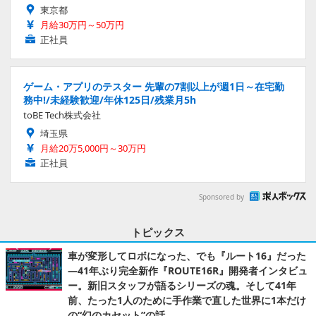
東京都
月給30万円～50万円
正社員
ゲーム・アプリのテスター 先輩の7割以上が週1日～在宅勤
務中!/未経験歓迎/年休125日/残業月5h
toBE Tech株式会社
埼玉県
月給20万5,000円～30万円
正社員
Sponsored by
トピックス
車が変形してロボになった、でも『ルート16』だった
―41年ぶり完全新作『ROUTE16R』開発者インタビュ
ー。新旧スタッフが語るシリーズの魂。そして41年
前、たった1人のために手作業で直した世界に1本だけ
の“幻のカセット”の話