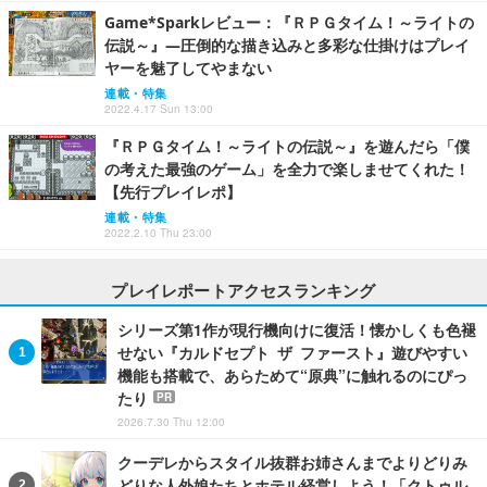
Game*Sparkレビュー：『ＲＰＧタイム！～ライトの
伝説～』―圧倒的な描き込みと多彩な仕掛けはプレイ
ヤーを魅了してやまない
連載・特集
2022.4.17 Sun 13:00
『ＲＰＧタイム！～ライトの伝説～』を遊んだら「僕
の考えた最強のゲーム」を全力で楽しませてくれた！
【先行プレイレポ】
連載・特集
2022.2.10 Thu 23:00
プレイレポートアクセスランキング
シリーズ第1作が現行機向けに復活！懐かしくも色褪
せない『カルドセプト ザ ファースト』遊びやすい
機能も搭載で、あらためて“原典”に触れるのにぴっ
たり
PR
2026.7.30 Thu 12:00
クーデレからスタイル抜群お姉さんまでよりどりみ
どりな人外娘たちとホテル経営しよう！「クトゥル