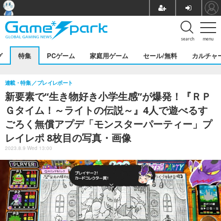
search
menu
グ
特集
PCゲーム
家庭用ゲーム
セール/無料
カルチャ
連載・特集
プレイレポート
新要素で“生き物好き小学生感”が爆発！『ＲＰ
Ｇタイム！～ライトの伝説～』4人で遊べるす
ごろく無償アプデ「モンスターパーティー」プ
レイレポ 8枚目の写真・画像
2023.8.9 Wed 13:00