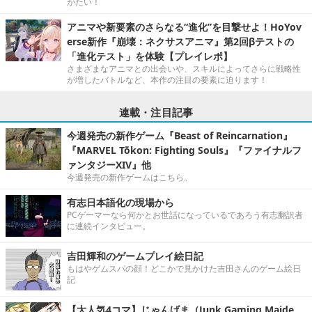
がたい！
アニマや新要素のさらなる“進化”を目撃せよ！HoYov
erse新作『崩壊：ネクサスアニマ』第2回βテストの
「進化テスト」を体験【プレイレポ】
さまざまなアニマとの出会いや、スキルによってさらに戦略性
が増したバトルなど、本作の注目の要素に迫ります！
連載・注目記事
今週発売の新作ゲーム『Beast of Reincarnation』
『MARVEL Tōkon: Fighting Souls』『ファイナルフ
ァンタジーXIV』他
今週発売の新作ゲームはこちら。
有志日本語化の現場から
PCゲーマーなら何かとお世話になっているであろう有志翻訳者
に連続インタビュー。
吉田輝和のゲームプレイ絵日記
もはやゲムスパの顔！どこかで見かけた吉田さんのゲーム絵日
記
【大人気4コマ】じゃんげま（Junk Gaming Maide