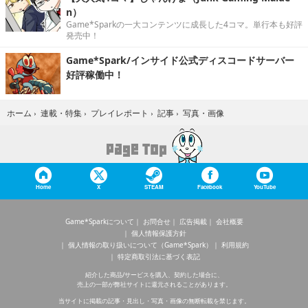
n）
Game*Sparkの一大コンテンツに成長した4コマ。単行本も好評
発売中！
Game*Spark/インサイド公式ディスコードサーバー
好評稼働中！
写真・画像
ホーム
›
連載・特集
›
プレイレポート
›
記事
›
Home
X
STEAM
Facebook
YouTube
Game*Sparkについて
お問合せ
広告掲載
会社概要
個人情報保護方針
個人情報の取り扱いについて（Game*Spark）
利用規約
特定商取引法に基づく表記
紹介した商品/サービスを購入、契約した場合に、
売上の一部が弊社サイトに還元されることがあります。
当サイトに掲載の記事・見出し・写真・画像の無断転載を禁じます。