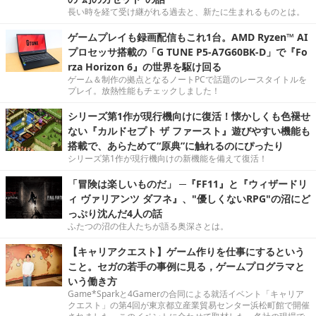
長い時を経て受け継がれる過去と、新たに生まれるものとは。
ゲームプレイも録画配信もこれ1台。AMD Ryzen™ AI
プロセッサ搭載の「G TUNE P5-A7G60BK-D」で『Fo
rza Horizon 6』の世界を駆け回る
ゲーム＆制作の拠点となるノートPCで話題のレースタイトルを
プレイ。放熱性能もチェックしました！
シリーズ第1作が現行機向けに復活！懐かしくも色褪せ
ない『カルドセプト ザ ファースト』遊びやすい機能も
搭載で、あらためて“原典”に触れるのにぴったり
シリーズ第1作が現行機向けの新機能を備えて復活！
「冒険は楽しいものだ」 ─『FF11』と『ウィザードリ
ィ ヴァリアンツ ダフネ』、"優しくないRPG"の沼にど
っぷり沈んだ4人の話
ふたつの沼の住人たちが語る奥深さとは。
【キャリアクエスト】ゲーム作りを仕事にするという
こと。セガの若手の事例に見る，ゲームプログラマと
いう働き方
Game*Sparkと4Gamerの合同による就活イベント「キャリア
クエスト」の第4回が東京都立産業貿易センター浜松町館で開催