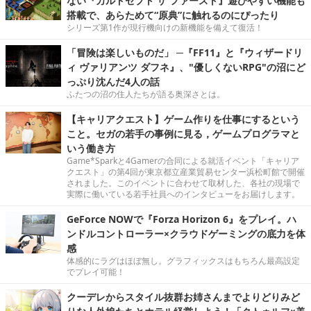
ない『カルドセプト ザ ファースト』遊びやすい機能も
搭載で、あらためて“原典”に触れるのにぴったり
シリーズ第1作が現行機向けの新機能を備えて復活！
「冒険は楽しいものだ」 ─『FF11』と『ウィザードリ
ィ ヴァリアンツ ダフネ』、"優しくないRPG"の沼にど
っぷり沈んだ4人の話
ふたつの沼の住人たちが語る奥深さとは。
【キャリアクエスト】ゲーム作りを仕事にするという
こと。セガの若手の事例に見る，ゲームプログラマと
いう働き方
Game*Sparkと4Gamerの合同による就活イベント「キャリア
クエスト」の第4回が東京都立産業貿易センター浜松町館で開催
されました。このイベントに合わせて取材した、各社の現場で
実際に働いている若手社員へのインタビューをお届けします。
GeForce NOWで『Forza Horizon 6』をプレイ。ハ
ンドルコントローラー×クラウドゲーミングの底力を体
感
体感的にラグはほぼ無し。グラフィックスはもちろん最高設定
でプレイ可能！
クーデレからスタイル抜群お姉さんまでよりどりみど