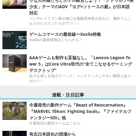
りな人外娘たちとホテル経営しよう！「クトゥルフ×美
少女」テーマのADV『ヨグ=ソトースの庭』が日本語
対応
ツンデレドラゴン娘や無口な複眼死神美少女など、属性てんこ
もりのヒロインたちがアツい！
ゲームコマースの最前線ーXsolla特集
Xsollaの最新情報はこちらから！
AAAゲームも制作も妥協なし。「Lenovo Legion To
wer 5」はCore Ultra世代の“全てこなせるゲーミング
デスクトップ”
迫力を感じる強力スペック。メンテナンスしやすい構造もあり
がたい！
連載・注目記事
今週発売の新作ゲーム『Beast of Reincarnation』
『MARVEL Tōkon: Fighting Souls』『ファイナルフ
ァンタジーXIV』他
今週発売の新作ゲームはこちら。
有志日本語化の現場から