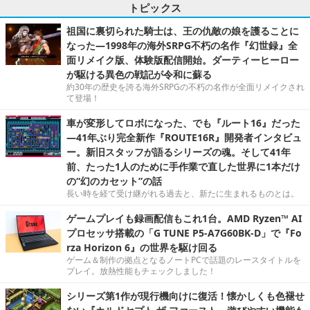
トピックス
祖国に裏切られた騎士は、王の仇敵の娘を護ることに
なった―1998年の海外SRPG不朽の名作『幻世録』全
面リメイク版、体験版配信開始。ダーティーヒーロー
が駆ける異色の戦記が令和に蘇る
約30年の歴史を誇る海外SRPGの不朽の名作が全面リメイクされ
て登場！
車が変形してロボになった、でも『ルート16』だった
―41年ぶり完全新作『ROUTE16R』開発者インタビュ
ー。新旧スタッフが語るシリーズの魂。そして41年
前、たった1人のために手作業で直した世界に1本だけ
の“幻のカセット”の話
長い時を経て受け継がれる過去と、新たに生まれるものとは。
ゲームプレイも録画配信もこれ1台。AMD Ryzen™ AI
プロセッサ搭載の「G TUNE P5-A7G60BK-D」で『Fo
rza Horizon 6』の世界を駆け回る
ゲーム＆制作の拠点となるノートPCで話題のレースタイトルを
プレイ。放熱性能もチェックしました！
シリーズ第1作が現行機向けに復活！懐かしくも色褪せ