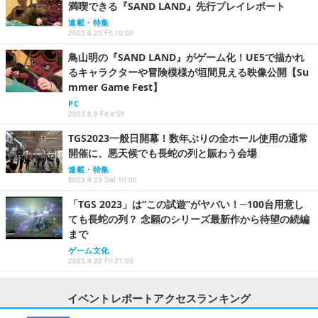
満喫できる『SAND LAND』先行プレイレポート
連載・特集
2023.6.23 Fri 10:00
鳥山明の『SAND LAND』がゲーム化！UE5で描かれ
るキャラクターや冒険模様が垣間見える映像公開【Su
mmer Game Fest】
PC
2023.6.9 Fri 4:56
TGS2023一般日開幕！数年ぶりの全ホール使用の通常
開催に、悪天候でも長蛇の列と賑わう会場
連載・特集
2023.9.23 Sat 10:00
「TGS 2023」は“この試遊”がヤバい！─100台用意し
ても長蛇の列？ 念願のシリーズ最新作から待望の続編
まで
ゲーム文化
2023.9.22 Fri 21:00
イベントレポートアクセスランキング