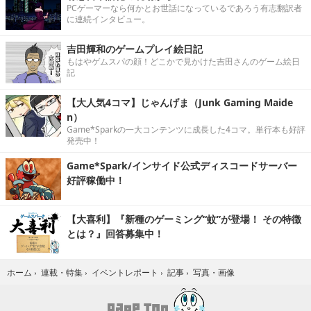
PCゲーマーなら何かとお世話になっているであろう有志翻訳者
に連続インタビュー。
吉田輝和のゲームプレイ絵日記
もはやゲムスパの顔！どこかで見かけた吉田さんのゲーム絵日
記
【大人気4コマ】じゃんげま（Junk Gaming Maide
n）
Game*Sparkの一大コンテンツに成長した4コマ。単行本も好評
発売中！
Game*Spark/インサイド公式ディスコードサーバー
好評稼働中！
【大喜利】『新種のゲーミング“蚊”が登場！ その特徴
とは？』回答募集中！
写真・画像
ホーム
›
連載・特集
›
イベントレポート
›
記事
›