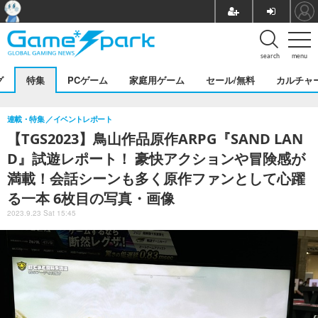
search
menu
グ
特集
PCゲーム
家庭用ゲーム
セール/無料
カルチャ
連載・特集
イベントレポート
【TGS2023】鳥山作品原作ARPG『SAND LAN
D』試遊レポート！ 豪快アクションや冒険感が
満載！会話シーンも多く原作ファンとして心躍
る一本 6枚目の写真・画像
2023.9.23 Sat 15:45