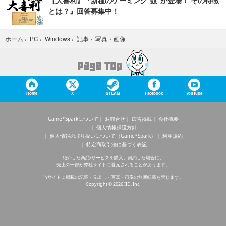
【大喜利】『新種のゲーミング“蚊”が登場！ その特徴
とは？』回答募集中！
写真・画像
ホーム
›
PC
›
Windows
›
記事
›
Home
X
STEAM
Facebook
YouTube
Game*Sparkについて
お問合せ
広告掲載
会社概要
個人情報保護方針
個人情報の取り扱いについて（Game*Spark）
利用規約
特定商取引法に基づく表記
紹介した商品/サービスを購入、契約した場合に、
売上の一部が弊社サイトに還元されることがあります。
当サイトに掲載の記事・見出し・写真・画像の無断転載を禁じます。
Copyright © 2026 IID, Inc.