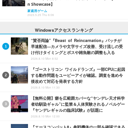
n Showcase】
家庭用ゲーム
2023.5.25 Thu 6:06
Windowsアクセスランキング
“賛否両論”『Beast of Reincarnation』パッチが
早速配信―カメラや文字サイズ改善、受け流しの受
け付けタイミングとボスや雑魚敵の調整も入る
2026.8.10 Mon 8:52
『ゴーストリコン ワイルドランズ』一部CPUに起因
する動作問題をユービーアイが確認。調査を進め今
後改めて対応を発表する方針
2026.8.10 Mon 11:30
【無料公開】癖を広範囲カバーな“ヤンデレ天才科学
者幼馴染ギャル”に監禁＆人体実験されるノベルゲー
『ヤンデレギャルの臨床試験』が話題に
2026.8.10 Mon 12:00
『エースコンバット8』参戦機体の一部を確認できる