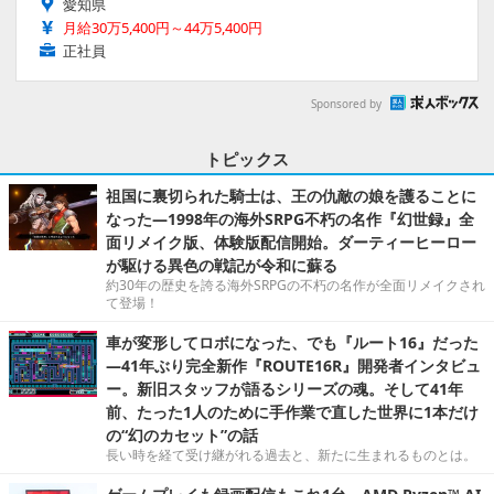
愛知県
月給30万5,400円～44万5,400円
正社員
Sponsored by
トピックス
祖国に裏切られた騎士は、王の仇敵の娘を護ることに
なった―1998年の海外SRPG不朽の名作『幻世録』全
面リメイク版、体験版配信開始。ダーティーヒーロー
が駆ける異色の戦記が令和に蘇る
約30年の歴史を誇る海外SRPGの不朽の名作が全面リメイクされ
て登場！
車が変形してロボになった、でも『ルート16』だった
―41年ぶり完全新作『ROUTE16R』開発者インタビュ
ー。新旧スタッフが語るシリーズの魂。そして41年
前、たった1人のために手作業で直した世界に1本だけ
の“幻のカセット”の話
長い時を経て受け継がれる過去と、新たに生まれるものとは。