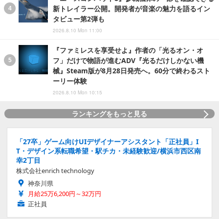
新トレイラー公開。開発者が音楽の魅力を語るイン
タビュー第2弾も
2026.8.10 Mon 11:00
『ファミレスを享受せよ』作者の「光るオン・オ
フ」だけで物語が進むADV『光るだけしかない機
械』Steam版が8月28日発売へ。60分で終わるスト
ーリー体験
2026.8.10 Mon 10:15
ランキングをもっと見る
「27卒」ゲーム向けUIデザイナーアシスタント「正社員」I
T・デザイン系転職希望・駅チカ・未経験歓迎/横浜市西区南
幸2丁目
株式会社enrich technology
神奈川県
月給25万6,200円～32万円
正社員