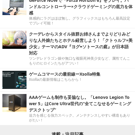
GeForce NOWで『Forza Horizon 6』をプレイ。ハ
ンドルコントローラー×クラウドゲーミングの底力を体
感
体感的にラグはほぼ無し。グラフィックスはもちろん最高設定
でプレイ可能！
クーデレからスタイル抜群お姉さんまでよりどりみど
りな人外娘たちとホテル経営しよう！「クトゥルフ×美
少女」テーマのADV『ヨグ=ソトースの庭』が日本語
対応
ツンデレドラゴン娘や無口な複眼死神美少女など、属性てんこ
もりのヒロインたちがアツい！
ゲームコマースの最前線ーXsolla特集
Xsollaの最新情報はこちらから！
AAAゲームも制作も妥協なし。「Lenovo Legion To
wer 5」はCore Ultra世代の“全てこなせるゲーミング
デスクトップ”
迫力を感じる強力スペック。メンテナンスしやすい構造もあり
がたい！
連載・注目記事