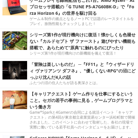
ゲームプレイも録画配信もこれ1台。AMD Ryzen™ AI
プロセッサ搭載の「G TUNE P5-A7G60BK-D」で『Fo
rza Horizon 6』の世界を駆け回る
ゲーム＆制作の拠点となるノートPCで話題のレースタイトルを
プレイ。放熱性能もチェックしました！
シリーズ第1作が現行機向けに復活！懐かしくも色褪せ
ない『カルドセプト ザ ファースト』遊びやすい機能も
搭載で、あらためて“原典”に触れるのにぴったり
シリーズ第1作が現行機向けの新機能を備えて復活！
「冒険は楽しいものだ」 ─『FF11』と『ウィザードリ
ィ ヴァリアンツ ダフネ』、"優しくないRPG"の沼にど
っぷり沈んだ4人の話
ふたつの沼の住人たちが語る奥深さとは。
【キャリアクエスト】ゲーム作りを仕事にするという
こと。セガの若手の事例に見る，ゲームプログラマと
いう働き方
Game*Sparkと4Gamerの合同による就活イベント「キャリア
クエスト」の第4回が東京都立産業貿易センター浜松町館で開催
されました。このイベントに合わせて取材した、各社の現場で
実際に働いている若手社員へのインタビューをお届けします。