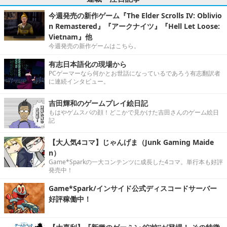
今週発売の新作ゲーム『The Elder Scrolls IV: Oblivio
n Remastered』『アークナイツ』『Hell Let Loose:
Vietnam』他
今週発売の新作ゲームはこちら。
有志日本語化の現場から
PCゲーマーなら何かとお世話になっているであろう有志翻訳者
に連続インタビュー。
吉田輝和のゲームプレイ絵日記
もはやゲムスパの顔！どこかで見かけた吉田さんのゲーム絵日
記
【大人気4コマ】じゃんげま（Junk Gaming Maide
n）
Game*Sparkの一大コンテンツに成長した4コマ。単行本も好評
発売中！
Game*Spark/インサイド公式ディスコードサーバー
好評稼働中！