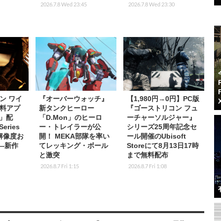
2026.7.8 Wed 23:45
2026.7.8 Wed 23:30
ン ワイ
『オーバーウォッチ』
【1,980円→0円】PC版
料アプ
新タンクヒーロー
『ゴーストリコン フュ
s」配
「D.Mon」のヒーロ
ーチャーソルジャー』
eries
ー・トレイラーが公
シリーズ25周年記念セ
K解像度お
開！ MEKA部隊を率い
ール開催のUbisoft
応―新作
てレッキング・ボール
Storeにて8月13日17時
と激突
まで無料配布
2026.8.7 Fri 1:15
2026.8.7 Fri 1:08