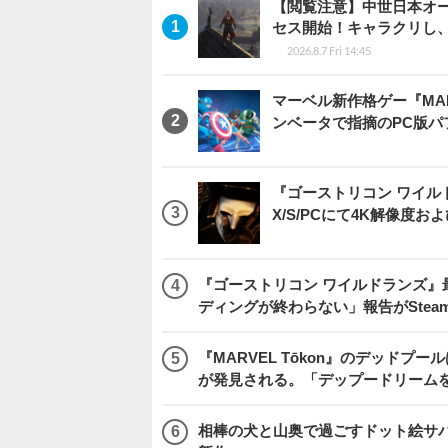
【閲覧注意】中世日本オープン
セス開始！キャラクリし
2026.8.7 Fri 14:45
マーベル新作格ゲー『MARVEL
ンベータで指摘のPC版
『ゴーストリコン ワイルドラン
X/S/PCにて4K解像度お
『ゴーストリコン ワイルドランズ』
ディングが終わらない」報告がSte
『MARVEL Tōkon』のデッド
が発見される。「デップードリーム
相棒の犬と山奥で過ごすドット絵サバイバル『