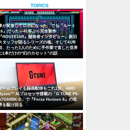
TOPICS
車が変形してロボになった、でも『ルート
16』だった―41年ぶり完全新作
『ROUTE16R』開発者インタビュー。新旧
スタッフが語るシリーズの魂。そして41年
前、たった1人のために手作業で直した世界
に1本だけの“幻のカセット”の話
ゲームプレイも録画配信もこれ1台。AMD
Ryzen™ AIプロセッサ搭載の「G TUNE P5-
A7G60BK-D」で『Forza Horizon 6』の世
界を駆け回る