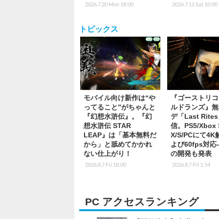
2026.7.20 Mon 18:00
2026.7.11 Sat 10:00
トピックス
モバイル向け新作は“や
『ゴーストリコ
ってること”がちゃんと
ルドランズ』無
『幻想水滸伝』。『幻
デ「Last Rite
想水滸伝 STAR
信。PS5/Xbox S
LEAP』は「基本無料だ
X/S/PCにて4
から」と舐めてかかれ
よび60fps対
ない仕上がり！
の開発も発表
2026.8.7 Fri 18:00
2026.8.7 Fri 1:54
PC アクセスランキング