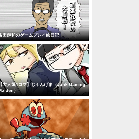
吉田輝和のゲームプレイ絵日記
【大人気4コマ】じゃんげま（Junk Gaming
Maiden）