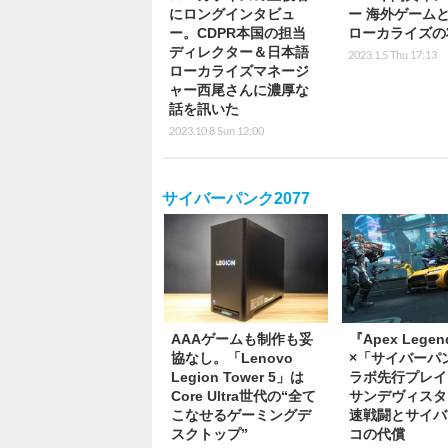
にロングインタビュ
ー 海外ゲーム
ー。CDPR本国の担当
ローカライズの
ディレクター＆日本語
2023.1.5 Thu 17:13
ローカライズマネージ
ャー西尾さんに濃厚な
話を訊いた
2023.10.8 Sun 12:00
サイバーパンク2077
AAAゲームも制作も妥
『Apex Lege
協なし。「Lenovo
×「サイバーパ
Legion Tower 5」は
ラボ先行プレイ
Core Ultra世代の“全て
サンデヴィスタ
こなせるゲーミングデ
速戦闘とサイバ
スクトップ”
コの代償