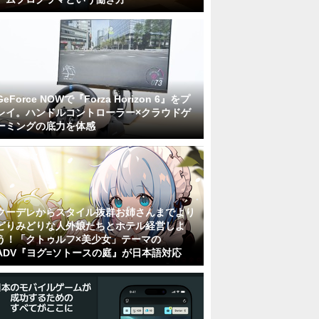
GeForce NOWで『Forza Horizon 6』をプ
レイ。ハンドルコントローラー×クラウドゲ
ーミングの底力を体感
クーデレからスタイル抜群お姉さんまでより
どりみどりな人外娘たちとホテル経営しよ
う！「クトゥルフ×美少女」テーマの
ADV『ヨグ=ソトースの庭』が日本語対応