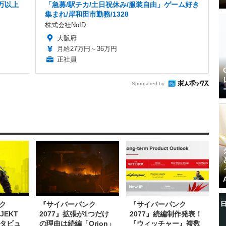
万以上
「急募/駅チカ/土日祝休み/服装自由」ゲーム好き
集まれ/岸和田市勤務/1328
株式会社NoID
大阪府
月給27万円～36万円
正社員
Sponsored by
ク
『サイバーパンク
『サイバーパンク
JEKT
2077』拡張が1つだけ
2077』続編制作発表！
ンタビュ
の理由は続編「Orion」
『ウィッチャー』複数