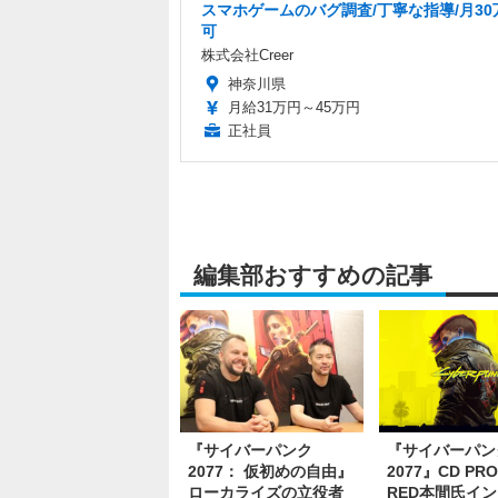
スマホゲームのバグ調査/丁寧な指導/月30
可
株式会社Creer
神奈川県
月給31万円～45万円
正社員
編集部おすすめの記事
『サイバーパンク
『サイバーパン
2077： 仮初めの自由』
2077』CD PRO
ローカライズの立役者
RED本間氏イ