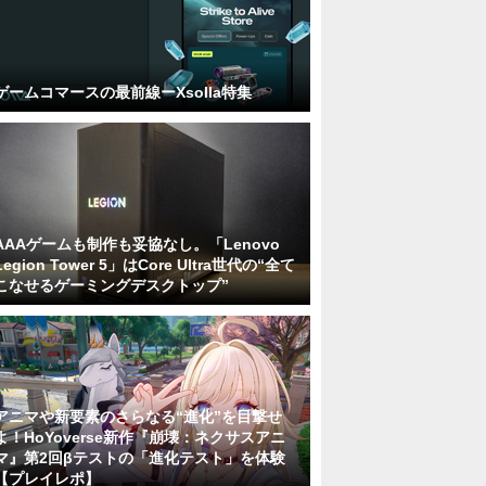
ゲームコマースの最前線ーXsolla特集
AAAゲームも制作も妥協なし。「Lenovo
Legion Tower 5」はCore Ultra世代の“全て
こなせるゲーミングデスクトップ”
アニマや新要素のさらなる“進化”を目撃せ
よ！HoYoverse新作『崩壊：ネクサスアニ
マ』第2回βテストの「進化テスト」を体験
【プレイレポ】