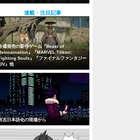
連載・注目記事
今週発売の新作ゲーム『Beast of
Reincarnation』『MARVEL Tōkon:
Fighting Souls』『ファイナルファンタジー
XIV』他
有志日本語化の現場から