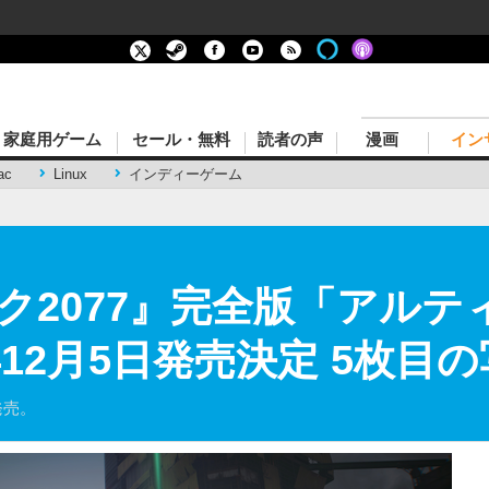
家庭用ゲーム
セール・無料
読者の声
漫画
イン
ac
Linux
インディーゲーム
ク2077』完全版「アルテ
年12月5日発売決定 5枚目
発売。