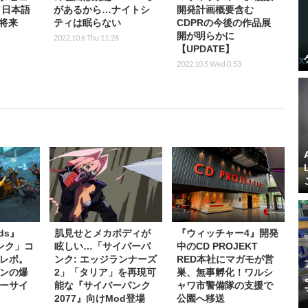
と日本語
があるから…ナイトシ
開発計画概要含む
将来
ティは眠らない
CDPRの今後の作品展
開が明らかに
2022.10.6 Thu 11:28
【UPDATE】
2022.10.5 Wed 0:53
nds』
肌見せとメカボディが
『ウィッチャー4』開発
ンク」コ
眩しい…「サイバーパ
中のCD PROJEKT
レポ。
ンク: エッジランナーズ
RED本社にマガモが営
ンの爆
2」「タリア」を再現可
巣、無事孵化！ワルシ
ーサイ
能な『サイバーパンク
ャワ市警備隊の支援で
2077』向けMod登場
公園へ移送