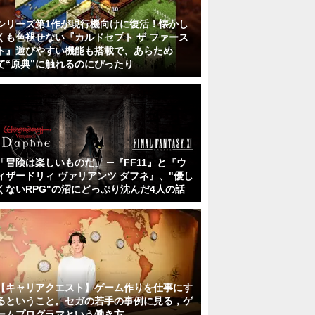
シリーズ第1作が現行機向けに復活！懐かし
くも色褪せない『カルドセプト ザ ファース
ト』遊びやすい機能も搭載で、あらため
て“原典”に触れるのにぴったり
「冒険は楽しいものだ」 ─『FF11』と『ウ
ィザードリィ ヴァリアンツ ダフネ』、"優し
くないRPG"の沼にどっぷり沈んだ4人の話
【キャリアクエスト】ゲーム作りを仕事にす
るということ。セガの若手の事例に見る，ゲ
ームプログラマという働き方