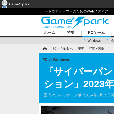
Game*Spark
ハードコアゲーマーのためのWebメディア
ホーム
特集
PCゲーム
Windows
M
ホーム
›
PC
›
Windows
›
記事
›
写真・画像
PC
Windows
『サイバーパン
ション」2023
国内PS5パッケージ版は2024年2月15日