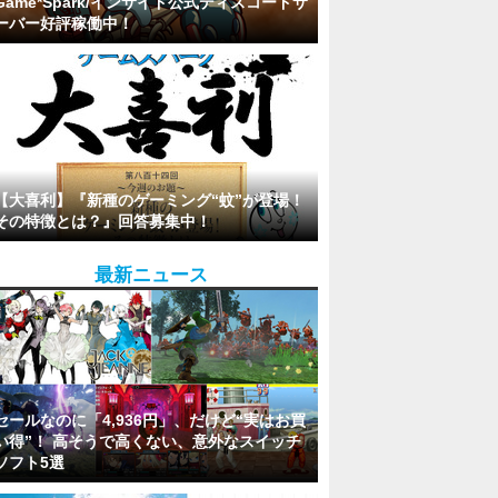
Game*Spark/インサイド公式ディスコードサ
ーバー好評稼働中！
【大喜利】『新種のゲーミング“蚊”が登場！
その特徴とは？』回答募集中！
最新ニュース
セールなのに「4,936円」、だけど“実はお買
い得”！ 高そうで高くない、意外なスイッチ
ソフト5選