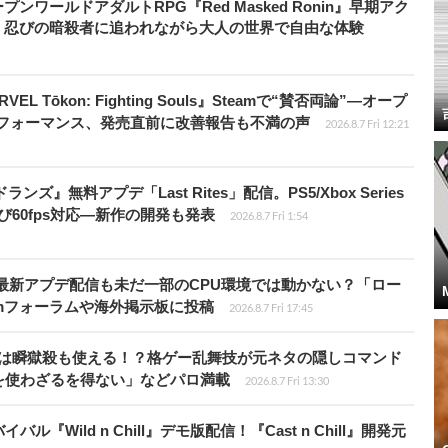
ワールドアダルトRPG『Red Masked Ronin』早期アク
、忍びの暗殺者に追われながら大人の世界で自由な体験
 Tōkon: Fighting Souls』Steamで“賛否両論”―オープ
パフォーマンス、発売直前に改善報告も不満の声
2026.8.7 Fri 12:21
ズ』無料アプデ「Last Rites」配信。PS5/Xbox Series
よび60fps対応―新作の開発も発表
2026.8.7 Fri 1:54
最新アプデ配信も未だ一部のCPU環境では動かない？「ロー
amフォーラムや海外掲示板に投稿
2026.8.7 Fri 17:45
プールは瞬獄殺も使える！？格ゲー乱舞技が元ネタの隠しコマンド
を使わざるを得ない」などパロ満載
2026.8.7 Fri 13:30
Wild n Chill』デモ版配信！『Cast n Chill』開発元