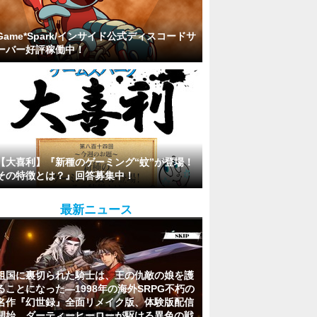
Game*Spark/インサイド公式ディスコードサ
ーバー好評稼働中！
【大喜利】『新種のゲーミング“蚊”が登場！
その特徴とは？』回答募集中！
最新ニュース
祖国に裏切られた騎士は、王の仇敵の娘を護
ることになった―1998年の海外SRPG不朽の
名作『幻世録』全面リメイク版、体験版配信
開始。ダーティーヒーローが駆ける異色の戦