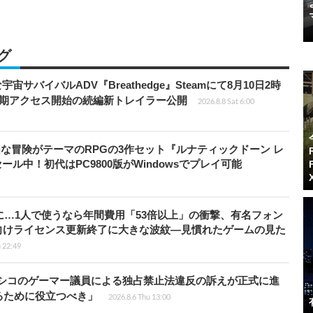
グ
宇宙サバイバルADV『Breathedge』Steamにて8月10日2時
早期アクセス開始の続編新トレイラー公開
2026.8.8 Sat 6:00
円】自由な冒険がテーマのRPGの3作セット『ルナティックドーン レ
ール中！初代はPC9800版がWindowsでプレイ可能
上に…1人で使うなら年間費用「53倍以上」の衝撃、有名フォン
向けライセンス更新終了に大きな波紋―見慣れたゲームの見た
 22:49
キシコのゲーマー議員による独占禁止法違反の訴えが正式に進
るために役立つべき」
2026.8.6 Thu 13:00