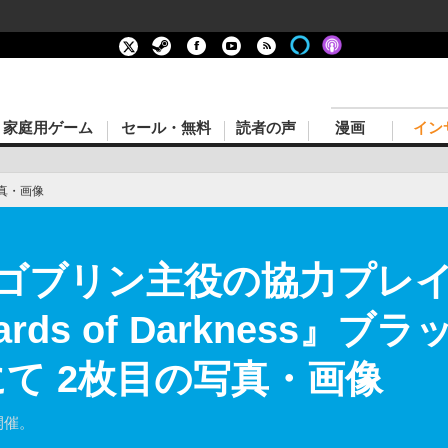
家庭用ゲーム
セール・無料
読者の声
漫画
イン
真・画像
ゴブリン主役の協力プレ
Shards of Darkness
にて 2枚目の写真・画像
開催。