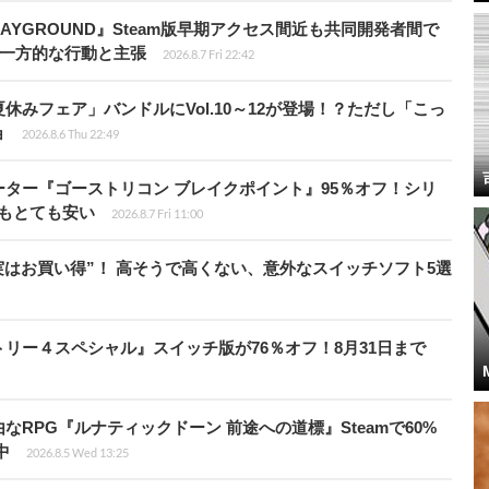
PLAYGROUND』Steam版早期アクセス間近も共同開発者間で
除き一方的な行動と主張
2026.8.7 Fri 22:42
ト夏休みフェア」バンドルにVol.10～12が登場！？ただし「こっ
ョ
2026.8.6 Thu 22:49
シューター『ゴーストリコン ブレイクポイント』95％オフ！シリ
ルもとても安い
2026.8.7 Fri 11:00
“実はお買い得”！ 高そうで高くない、意外なスイッチソフト5選
クトリー４スペシャル』スイッチ版が76％オフ！8月31日まで
由なRPG『ルナティックドーン 前途への道標』Steamで60%
中
2026.8.5 Wed 13:25