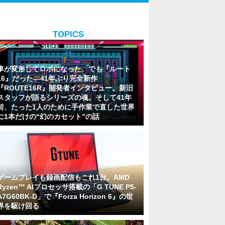
TOPICS
車が変形してロボになった、でも『ルート
16』だった―41年ぶり完全新作
『ROUTE16R』開発者インタビュー。新旧
スタッフが語るシリーズの魂。そして41年
前、たった1人のために手作業で直した世界
に1本だけの“幻のカセット”の話
ゲームプレイも録画配信もこれ1台。AMD
Ryzen™ AIプロセッサ搭載の「G TUNE P5-
A7G60BK-D」で『Forza Horizon 6』の世
界を駆け回る