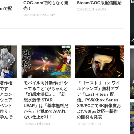
GOG.comで間もなく発
Steam/GOG版配信開始
comで配
売！
2023.10.13 Fri 20:00
2023.10.30 Mon 23:49
著作権
モバイル向け新作は“や
『ゴーストリコン ワイ
です
ってること”がちゃんと
ルドランズ』無料アプ
とコン
『幻想水滸伝』。『幻
デ「Last Rites」配
ウェア
想水滸伝 STAR
信。PS5/Xbox Series
ベント
LEAP』は「基本無料だ
X/S/PCにて4K解像度お
作り」
から」と舐めてかかれ
よび60fps対応―新作
学んで
ない仕上がり！
の開発も発表
2026.8.7 Fri 18:00
2026.8.7 Fri 1:54