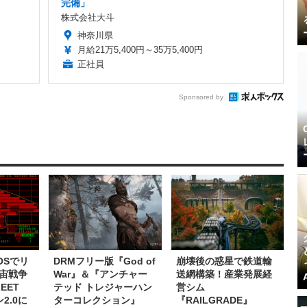
完備」
株式会社大斗
神奈川県
月給21万5,400円～35万5,400円
正社員
Sponsored by
OSでリ
DRMフリー版『God of
崩壊後の惑星で鉄道輸
宙戦争
War』＆『アンチャー
送網構築！産業発展経
EET
テッド トレジャーハン
営シム
2.0に
ターコレクション』
『RAILGRADE』