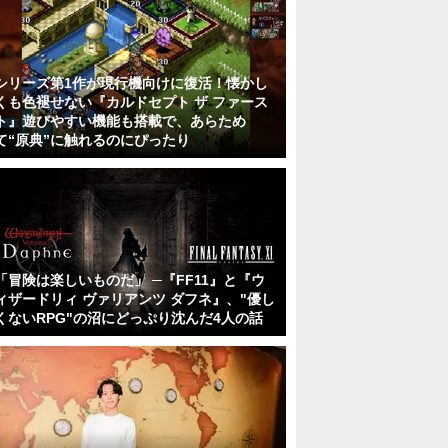
シリーズ第1作が現行機向けに復活！懐かし
くも色褪せない『カルドセプト ザ ファース
ト』遊びやすい機能も搭載で、あらため
て“原典”に触れるのにぴったり
「冒険は楽しいものだ」 ─『FF11』と『ウ
ィザードリィ ヴァリアンツ ダフネ』、"優し
くないRPG"の沼にどっぷり沈んだ4人の話