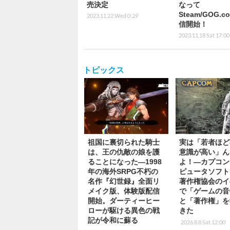
売決定
なって
Steam/GOG.
2023.11.22 Wed 0:29
信開始！
2023.11.18 Sat 17:00
トピックス
祖国に裏切られた騎士
実は「若者ほど
は、王の仇敵の娘を護
意識が高い」ん
ることになった―1998
よ！―カプコン
年の海外SRPG不朽の
ピュータソフト
名作『幻世録』全面リ
著作権協会のイ
メイク版、体験版配信
で「ゲームの音
開始。ダーティーヒー
と「著作権」を
ローが駆ける異色の戦
きた
記が令和に蘇る
2026.8.8 Sat 12:00