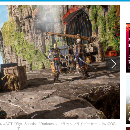
Styx: Shards of Darkness』ブラックフライデーセール中のGOGに
て