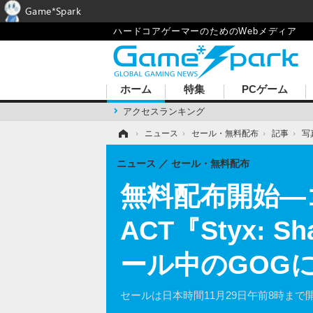
Game*Spark
ハードコアゲーマーのためのWebメディア
ホーム
特集
PCゲーム
アクセスランキング
ホーム
›
ニュース
›
セール・無料配布
›
記事
›
写
ニュース
セール・無料配布
無料配布開始―
ACT『Styx: 
ール中のGOG
セールは日本時間11月29日午前8時まで