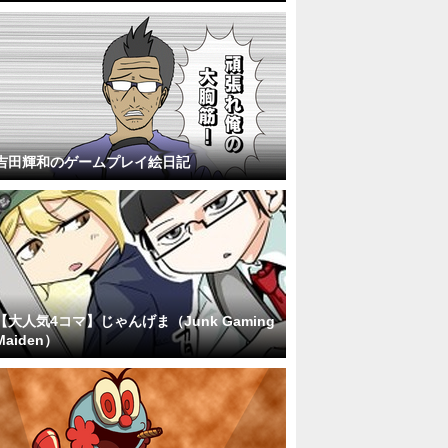
吉田輝和のゲームプレイ絵日記
【大人気4コマ】じゃんげま（Junk Gaming
Maiden）