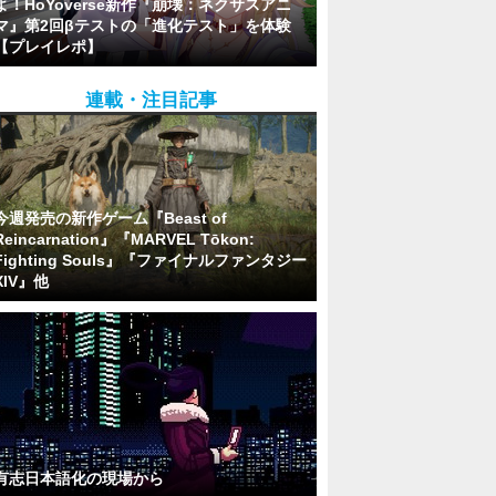
よ！HoYoverse新作『崩壊：ネクサスアニ
マ』第2回βテストの「進化テスト」を体験
【プレイレポ】
連載・注目記事
今週発売の新作ゲーム『Beast of
Reincarnation』『MARVEL Tōkon:
Fighting Souls』『ファイナルファンタジー
XIV』他
有志日本語化の現場から