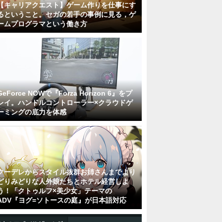
【キャリアクエスト】ゲーム作りを仕事にす
るということ。セガの若手の事例に見る，ゲ
ームプログラマという働き方
GeForce NOWで『Forza Horizon 6』をプ
レイ。ハンドルコントローラー×クラウドゲ
ーミングの底力を体感
クーデレからスタイル抜群お姉さんまでより
どりみどりな人外娘たちとホテル経営しよ
う！「クトゥルフ×美少女」テーマの
ADV『ヨグ=ソトースの庭』が日本語対応