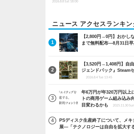
2026.8.8 Sat 18:00
ニュース アクセスランキン
【2,800円→0円】おかしな
まで無料配布―8月31日
【3,520円→1,408
ジェンドパック』Steamセ
2026.8.4 Tue 13:45
年6万円が年320万円以
トの商用ゲーム組み込み
目変わるかも
2025.11.30 Sun
PSディスク生産終了について、メ
展―「テクノロジーは自由を拡大す