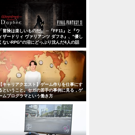
「冒険は楽しいものだ」 ─『FF11』と『ウ
ィザードリィ ヴァリアンツ ダフネ』、"優し
くないRPG"の沼にどっぷり沈んだ4人の話
【キャリアクエスト】ゲーム作りを仕事にす
るということ。セガの若手の事例に見る，ゲ
ームプログラマという働き方