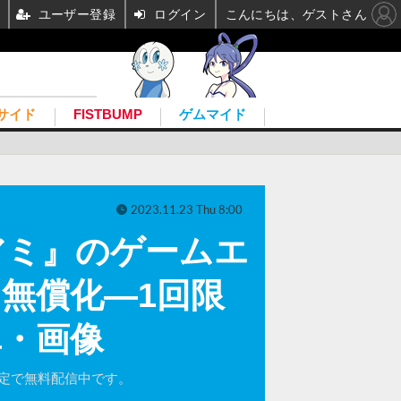
ユーザー登録
ログイン
こんにちは、ゲストさん
サイド
FISTBUMP
ゲムマイド
2023.11.23 Thu 8:00
イアミ』のゲームエ
り無償化―1回限
真・画像
間限定で無料配信中です。