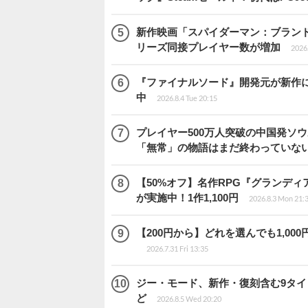
新作映画「スパイダーマン：ブランド・ニュ
リーズ同接プレイヤー数が増加
2026
『ファイナルソード』開発元が新作
中
2026.8.4 Tue 20:15
プレイヤー500万人突破の中国発ソ
「無常」の物語はまだ終わっていな
【50%オフ】名作RPG『グランディ
が実施中！1作1,100円
2026.8.3 Mon 21:
【200円から】どれを選んでも1,000円
2026.7.31 Fri 13:35
ジー・モード、新作・復刻含む9タ
ど
2026.8.5 Wed 20:20