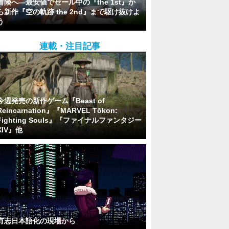
冒険へ―最安値でセール中の『the 1st』か
ら新作『空の軌跡 the 2nd』まで駆け抜けよ
う
連載・注目記事
今週発売の新作ゲーム『Beast of
Reincarnation』『MARVEL Tōkon:
Fighting Souls』『ファイナルファンタジー
XIV』他
有志日本語化の現場から