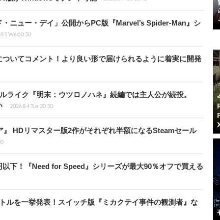
ー・デイ」公開からPC版『Marvel’s Spider-Man』シ
.8.5 Wed 0:30
についてコメント！より良い形で届けられるように着実に開発
ウルライク『明末：ウツロノハネ』続編では主人公が続投。
い
2026.8.4 Tue 20:30
ア』 HDリマスター版2作がそれぞれ半額になるSteamセール
30
以下！『Need for Speed』シリーズが最大90％オフで買える
イトルを一挙発表！スイッチ版『ミカクテイ事件の観測者』な