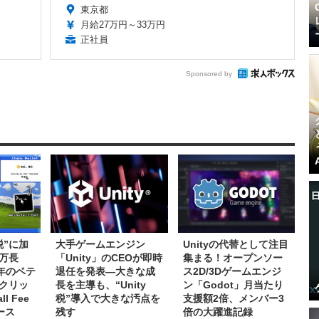
東京都
月給27万円～33万円
正社員
Sponsored by
税”に加
大手ゲームエンジン
Unityの代替として注目
万長
「Unity」のCEOが即時
集まる！オープンソー
5年のベテ
退任を発表―大きな成
ス2D/3Dゲームエンジ
クリッ
長を主導も、“Unity
ン「Godot」月当たり
l Fee
税”導入で大きな汚点を
支援額2倍、メンバー3
ース
残す
倍の大躍進記録