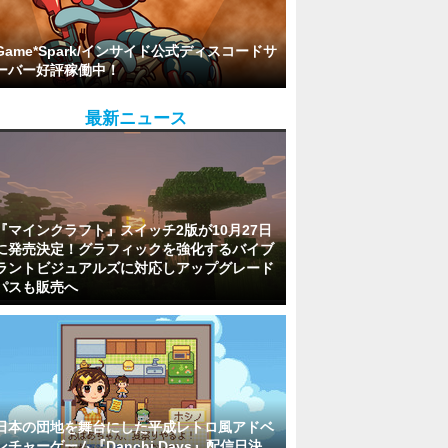
Game*Spark/インサイド公式ディスコードサ
ーバー好評稼働中！
最新ニュース
『マインクラフト』スイッチ2版が10月27日
に発売決定！グラフィックを強化するバイブ
ラントビジュアルズに対応しアップグレード
パスも販売へ
日本の団地を舞台にした平成レトロ風アドベ
ンチャーゲーム『Danchi Days』配信日決