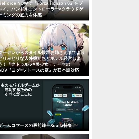
GeForce NOWで『Forza Horizon 6』をプ
レイ。ハンドルコントローラー×クラウドゲ
ーミングの底力を体感
クーデレからスタイル抜群お姉さんまでより
どりみどりな人外娘たちとホテル経営しよ
う！「クトゥルフ×美少女」テーマの
ADV『ヨグ=ソトースの庭』が日本語対応
ゲームコマースの最前線ーXsolla特集