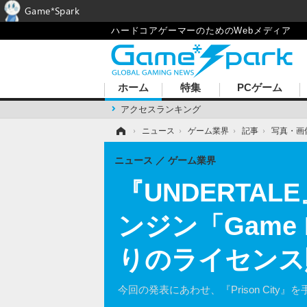
Game*Spark
ハードコアゲーマーのためのWebメディア
ホーム
特集
PCゲーム
アクセスランキング
ホーム
›
ニュース
›
ゲーム業界
›
記事
›
写真・画
ニュース
ゲーム業界
『UNDERT
ンジン「Game
りのライセンス
今回の発表にあわせ、『Prison City