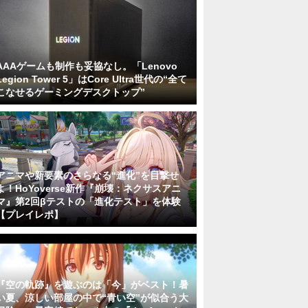
AAAゲームも制作も妥協なし。「Lenovo
Legion Tower 5」はCore Ultra世代の“全て
こなせるゲーミングデスクトップ”
アニマや新要素のさらなる“進化”を目撃せ
よ！HoYoverse新作『崩壊：ネクサスアニ
マ』第2回βテストの「進化テスト」を体験
【プレイレポ】
『空の軌跡』を遊ぶのは「今」がベスト！暑
い夏、涼しい部屋の中で“青い空”が似合う大