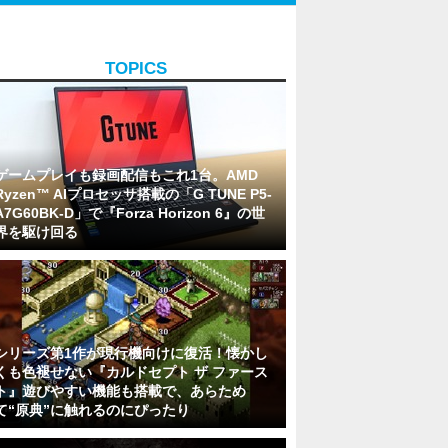
TOPICS
ゲームプレイも録画配信もこれ1台。AMD
Ryzen™ AIプロセッサ搭載の「G TUNE P5-
A7G60BK-D」で『Forza Horizon 6』の世
界を駆け回る
シリーズ第1作が現行機向けに復活！懐かし
くも色褪せない『カルドセプト ザ ファース
ト』遊びやすい機能も搭載で、あらため
て“原典”に触れるのにぴったり