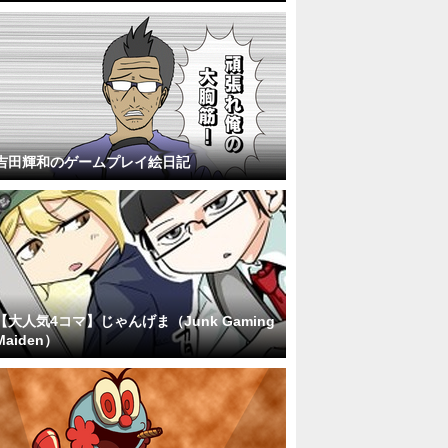
吉田輝和のゲームプレイ絵日記
【大人気4コマ】じゃんげま（Junk Gaming
Maiden）