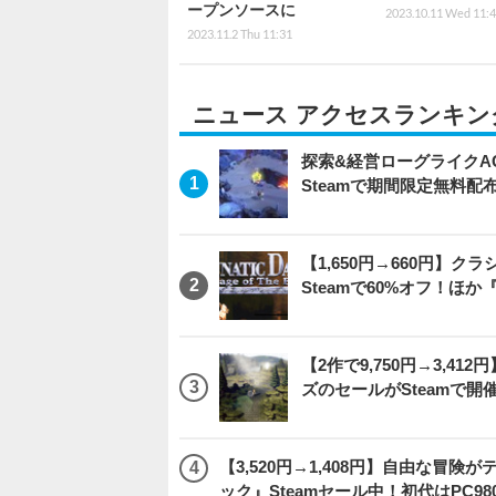
ープンソースに
2023.10.11 Wed 11:
2023.11.2 Thu 11:31
ニュース アクセスランキン
探索&経営ローグライクACT
Steamで期間限定無料配
【1,650円→660円】
Steamで60%オフ！ほか
【2作で9,750円→3,4
ズのセールがSteamで
【3,520円→1,408円】自由な冒
ック』Steamセール中！初代はPC98