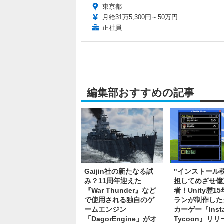
東京都
月給31万5,300円～50万円
正社員
編集部おすすめの記事
Gaijin社の新たなる試
"インストール
み？11周年迎えた
担してめざせ億
『War Thunder』など
者！Unity歴1
で使用される独自のゲ
ランが制作した
ームエンジン
カーゲー『Instal
「DagorEngine」がオ
Tycoon』リリ