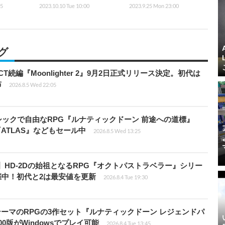
45
2023.10.10 Tue 10:00
2023.9.25 Mon 23:00
グ
続編『Moonlighter 2』9月2日正式リリース決定。初代は
布
2026.8.5 Wed 22:05
クラシックで自由なRPG『ルナティックドーン 前途への道標』
『ATLAS』などもセール中
2026.8.5 Wed 13:25
12円】HD-2Dの始祖となるRPG『オクトパストラベラー』シリー
開催中！初代と2は最安値を更新
2026.8.4 Tue 19:30
険がテーマのRPGの3作セット『ルナティックドーン レジェンドパ
00版がWindowsでプレイ可能
2026.8.4 Tue 13:45