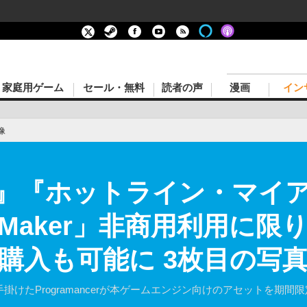
家庭用ゲーム
セール・無料
読者の声
漫画
イン
像
ALE』『ホットライン・マ
 Maker」非商用利用に限
購入も可能に 3枚目の写
』を手掛けたProgramancerが本ゲームエンジン向けのアセットを期