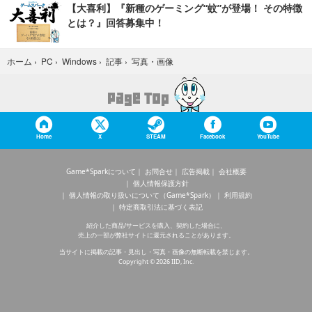
【大喜利】『新種のゲーミング“蚊”が登場！ その特徴
とは？』回答募集中！
写真・画像
ホーム
›
PC
›
Windows
›
記事
›
Home
X
STEAM
Facebook
YouTube
Game*Sparkについて
お問合せ
広告掲載
会社概要
個人情報保護方針
個人情報の取り扱いについて（Game*Spark）
利用規約
特定商取引法に基づく表記
紹介した商品/サービスを購入、契約した場合に、
売上の一部が弊社サイトに還元されることがあります。
当サイトに掲載の記事・見出し・写真・画像の無断転載を禁じます。
Copyright © 2026 IID, Inc.