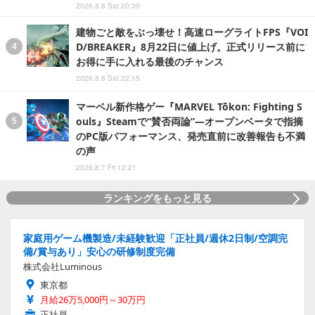
2026.8.8 Sat 20:30
建物ごと敵をぶっ壊せ！高速ローグライトFPS『VOI
D/BREAKER』8月22日に値上げ。正式リリース前に
お得に手に入れる最後のチャンス
2026.8.8 Sat 22:15
マーベル新作格ゲー『MARVEL Tōkon: Fighting S
ouls』Steamで“賛否両論”―オープンベータで指摘
のPC版パフォーマンス、発売直前に改善報告も不満
の声
2026.8.7 Fri 12:21
ランキングをもっと見る
家庭用ゲーム機製造/未経験歓迎「正社員/週休2日制/空調完
備/賞与あり」安心の研修制度完備
株式会社Luminous
東京都
月給26万5,000円～30万円
正社員