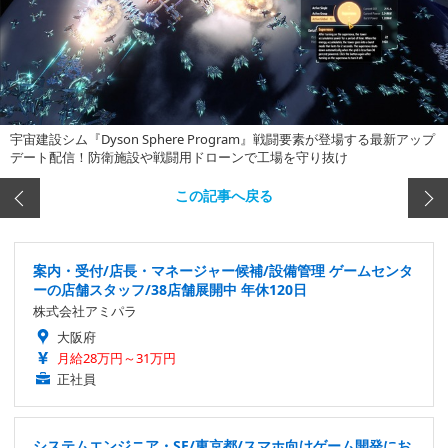
宇宙建設シム『Dyson Sphere Program』戦闘要素が登場する最新アップ
デート配信！防衛施設や戦闘用ドローンで工場を守り抜け
この記事へ戻る
案内・受付/店長・マネージャー候補/設備管理 ゲームセンタ
ーの店舗スタッフ/38店舗展開中 年休120日
株式会社アミパラ
大阪府
月給28万円～31万円
正社員
システムエンジニア・SE/東京都/スマホ向けゲーム開発にお