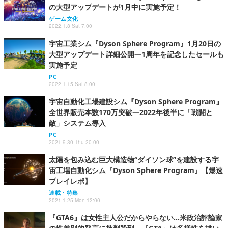
の大型アップデートが1月中に実施予定！
ゲーム文化
2022.1.8 Sat 7:00
宇宙工業シム『Dyson Sphere Program』1月20日の
大型アップデート詳細公開―1周年を記念したセールも
実施予定
PC
2022.1.15 Sat 8:00
宇宙自動化工場建設シム『Dyson Sphere Program』
全世界販売本数170万突破―2022年後半に「戦闘と
敵」システム導入
PC
2021.9.30 Thu 20:00
太陽を包み込む巨大構造物“ダイソン球”を建設する宇
宙工場自動化シム『Dyson Sphere Program』【爆速
プレイレポ】
連載・特集
2021.1.25 Mon 12:00
『GTA6』は女性主人公だからやらない…米政治評論家