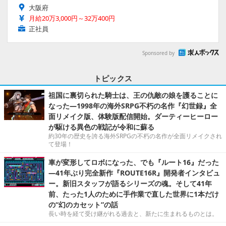
大阪府
月給20万3,000円～32万400円
正社員
Sponsored by
トピックス
祖国に裏切られた騎士は、王の仇敵の娘を護ることに
なった―1998年の海外SRPG不朽の名作『幻世録』全
面リメイク版、体験版配信開始。ダーティーヒーロー
が駆ける異色の戦記が令和に蘇る
約30年の歴史を誇る海外SRPGの不朽の名作が全面リメイクされ
て登場！
車が変形してロボになった、でも『ルート16』だった
―41年ぶり完全新作『ROUTE16R』開発者インタビュ
ー。新旧スタッフが語るシリーズの魂。そして41年
前、たった1人のために手作業で直した世界に1本だけ
の“幻のカセット”の話
長い時を経て受け継がれる過去と、新たに生まれるものとは。