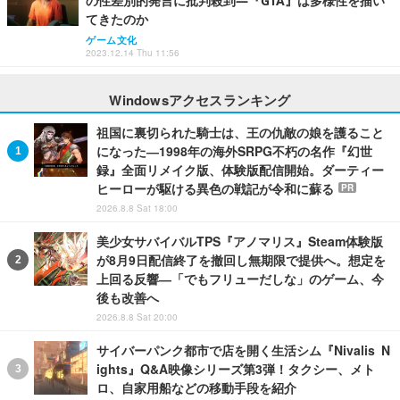
の性差別的発言に批判殺到―『GTA』は多様性を描い
てきたのか
ゲーム文化
2023.12.14 Thu 11:56
Windowsアクセスランキング
祖国に裏切られた騎士は、王の仇敵の娘を護ること
になった―1998年の海外SRPG不朽の名作『幻世
録』全面リメイク版、体験版配信開始。ダーティー
ヒーローが駆ける異色の戦記が令和に蘇る
PR
2026.8.8 Sat 18:00
美少女サバイバルTPS『アノマリス』Steam体験版
が8月9日配信終了を撤回し無期限で提供へ。想定を
上回る反響―「でもフリューだしな」のゲーム、今
後も改善へ
2026.8.8 Sat 20:00
サイバーパンク都市で店を開く生活シム『Nivalis N
ights』Q&A映像シリーズ第3弾！タクシー、メト
ロ、自家用船などの移動手段を紹介