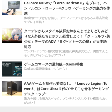
GeForce NOWで『Forza Horizon 6』をプレイ。ハ
ンドルコントローラー×クラウドゲーミングの底力を体
感
体感的にラグはほぼ無し。グラフィックスはもちろん最高設定
でプレイ可能！
クーデレからスタイル抜群お姉さんまでよりどりみど
りな人外娘たちとホテル経営しよう！「クトゥルフ×美
少女」テーマのADV『ヨグ=ソトースの庭』が日本語
対応
ツンデレドラゴン娘や無口な複眼死神美少女など、属性てんこ
もりのヒロインたちがアツい！
ゲームコマースの最前線ーXsolla特集
Xsollaの最新情報はこちらから！
AAAゲームも制作も妥協なし。「Lenovo Legion To
wer 5」はCore Ultra世代の“全てこなせるゲーミング
デスクトップ”
迫力を感じる強力スペック。メンテナンスしやすい構造もあり
がたい！