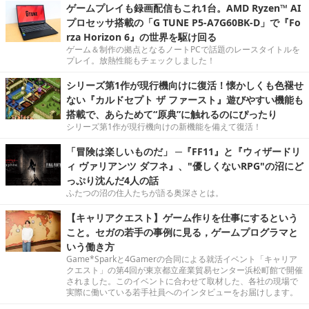
ゲームプレイも録画配信もこれ1台。AMD Ryzen™ AI
プロセッサ搭載の「G TUNE P5-A7G60BK-D」で『Fo
rza Horizon 6』の世界を駆け回る
ゲーム＆制作の拠点となるノートPCで話題のレースタイトルを
プレイ。放熱性能もチェックしました！
シリーズ第1作が現行機向けに復活！懐かしくも色褪せ
ない『カルドセプト ザ ファースト』遊びやすい機能も
搭載で、あらためて“原典”に触れるのにぴったり
シリーズ第1作が現行機向けの新機能を備えて復活！
「冒険は楽しいものだ」 ─『FF11』と『ウィザードリ
ィ ヴァリアンツ ダフネ』、"優しくないRPG"の沼にど
っぷり沈んだ4人の話
ふたつの沼の住人たちが語る奥深さとは。
【キャリアクエスト】ゲーム作りを仕事にするという
こと。セガの若手の事例に見る，ゲームプログラマと
いう働き方
Game*Sparkと4Gamerの合同による就活イベント「キャリア
クエスト」の第4回が東京都立産業貿易センター浜松町館で開催
されました。このイベントに合わせて取材した、各社の現場で
実際に働いている若手社員へのインタビューをお届けします。