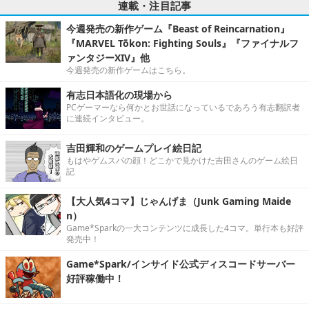
連載・注目記事
今週発売の新作ゲーム『Beast of Reincarnation』
『MARVEL Tōkon: Fighting Souls』『ファイナルフ
ァンタジーXIV』他
今週発売の新作ゲームはこちら。
有志日本語化の現場から
PCゲーマーなら何かとお世話になっているであろう有志翻訳者
に連続インタビュー。
吉田輝和のゲームプレイ絵日記
もはやゲムスパの顔！どこかで見かけた吉田さんのゲーム絵日
記
【大人気4コマ】じゃんげま（Junk Gaming Maide
n）
Game*Sparkの一大コンテンツに成長した4コマ。単行本も好評
発売中！
Game*Spark/インサイド公式ディスコードサーバー
好評稼働中！