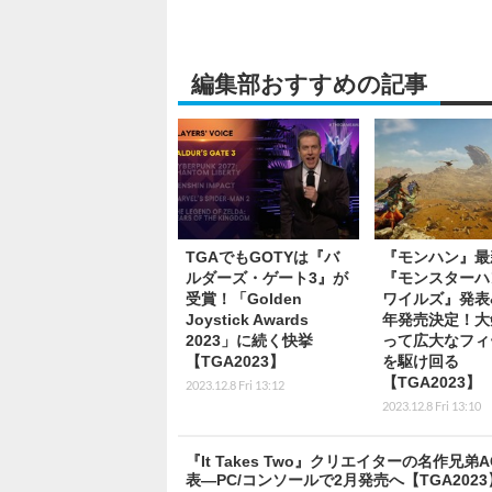
編集部おすすめの記事
TGAでもGOTYは『バ
『モンハン』最
ルダーズ・ゲート3』が
『モンスターハ
受賞！「Golden
ワイルズ』発表&
Joystick Awards
年発売決定！大
2023」に続く快挙
って広大なフィ
【TGA2023】
を駆け回る
【TGA2023】
2023.12.8 Fri 13:12
2023.12.8 Fri 13:10
『It Takes Two』クリエイターの名作兄弟ACTが
表―PC/コンソールで2月発売へ【TGA2023