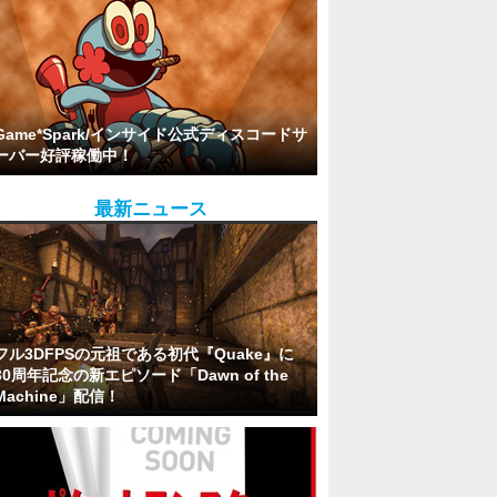
Game*Spark/インサイド公式ディスコードサ
ーバー好評稼働中！
最新ニュース
フル3DFPSの元祖である初代『Quake』に
30周年記念の新エピソード「Dawn of the
Machine」配信！