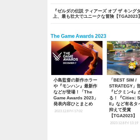
『ゼルダの伝説 ティアーズ オブ ザ キングダム』
上、最も壮大でユニークな冒険【TGA2023
The Game Awards 2023
小島監督の新作ホラー
「BEST SIM /
や『モンハン』最新作
STRATEGY」
などが登場！「The
『ピクミン4』
Game Awards 2023」
る！『Cities: S
発表内容ひとまとめ
II』など有名タ
抑えて受賞
2023.12.8 Fri 17:02
【TGA2023】
2023.12.8 Fri 13:19