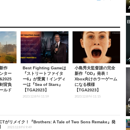
新作
Best Fighting Gameは
小島秀夫監督謎の完全
ンター
『ストリートファイタ
新作『OD』発表！
2025
ー6』が受賞！インディ
Xbox向けホラーゲーム
剣背負
ーは『Sea of Stars』
になる模様
ールド
【TGA2023】
【TGA2023】
2023.12.8 Fri 11:59
2023.12.8 Fri 11:15
リメイク！『Brothers: A Tale of Two Sons Remake』発
】
2023.12.8 Fri 9:49