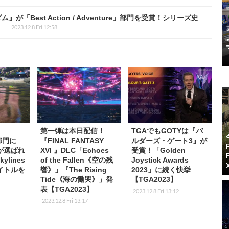
が「Best Action / Adventure」部門を受賞！シリーズ史
】
2023.12.8 Fri 12:58
第一弾は本日配信！
TGAでもGOTYは『バ
部門に
『FINAL FANTASY
ルダーズ・ゲート3』が
が選ばれ
XVI 』DLC「Echoes
受賞！「Golden
kylines
of the Fallen《空の残
Joystick Awards
イトルを
響》」『The Rising
2023」に続く快挙
Tide《海の慟哭》」発
【TGA2023】
表【TGA2023】
2023.12.8 Fri 13:12
2023.12.8 Fri 13:17