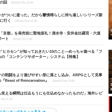
”の話
2026.8.6 Thu 12:00
ンがついに逝った。だから鬱憤晴らしに待ち遠しいシリーズ新
6』に行く
2026.8.2 Sun 12:00
rd』の舞台「京都」を発売前に聖地巡礼！清水寺・安井金比羅宮・六道
ポート
2026.8.7 Fri 7:00
米“ヒカセン”が知っておきたい10のこと―めっちゃ遊べる「フ
心の「コンテンツサポーター」システム【特集】
の戦闘をより遊びやすい形に落とし込み、ARPGとして見事
 of Reincarnation』
2026.8.4 Tue 15:00
も笑える瞬間は仕込もうにも仕込めなかったものだ」海外レビ
4 Tue 21:10
スランキングをもっと見る