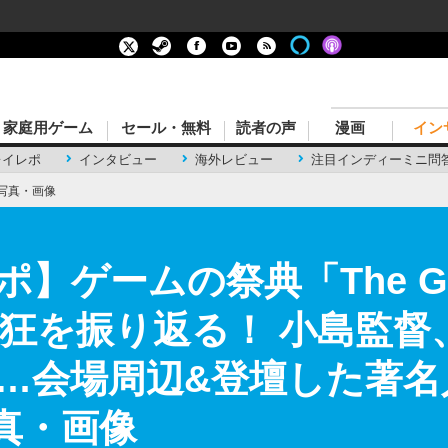
家庭用ゲーム
セール・無料
読者の声
漫画
イン
レイレポ
インタビュー
海外レビュー
注目インディーミニ問
写真・画像
ゲームの祭典「The Gam
熱狂を振り返る！ 小島監督
…会場周辺&登壇した著名
真・画像