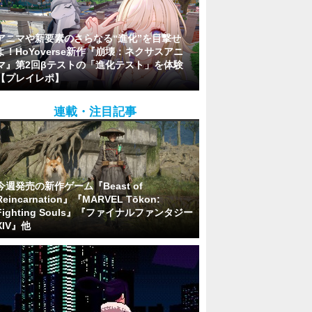
アニマや新要素のさらなる“進化”を目撃せ
よ！HoYoverse新作『崩壊：ネクサスアニ
マ』第2回βテストの「進化テスト」を体験
【プレイレポ】
連載・注目記事
今週発売の新作ゲーム『Beast of
Reincarnation』『MARVEL Tōkon:
Fighting Souls』『ファイナルファンタジー
XIV』他