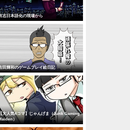
有志日本語化の現場から
吉田輝和のゲームプレイ絵日記
【大人気4コマ】じゃんげま（Junk Gaming
Maiden）