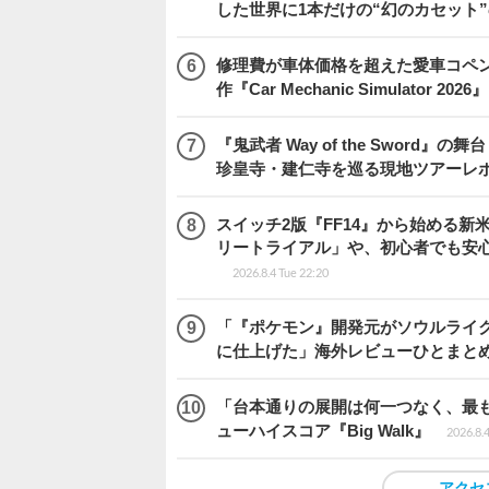
した世界に1本だけの“幻のカセット
修理費が車体価格を超えた愛車コペ
作『Car Mechanic Simulator 202
『鬼武者 Way of the Swo
珍皇寺・建仁寺を巡る現地ツアーレ
スイッチ2版『FF14』から始める新
リートライアル」や、初心者でも安
2026.8.4 Tue 22:20
「『ポケモン』開発元がソウルライク
に仕上げた」海外レビューひとまとめ『Beast
「台本通りの展開は何一つなく、最
ューハイスコア『Big Walk』
2026.8.
アクセ