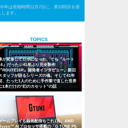
。今年は現地時間12月7日に、第10回目を迎
伝えします。
TOPICS
車が変形してロボになった、でも『ルート
16』だった―41年ぶり完全新作
『ROUTE16R』開発者インタビュー。新旧
スタッフが語るシリーズの魂。そして41年
前、たった1人のために手作業で直した世界
に1本だけの“幻のカセット”の話
ゲームプレイも録画配信もこれ1台。AMD
Ryzen™ AIプロセッサ搭載の「G TUNE P5-