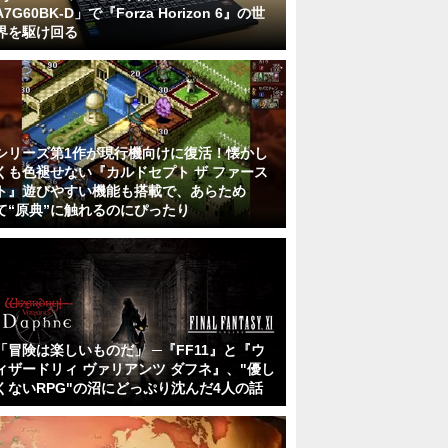
A7G60BK-D」で『Forza Horizon 6』の世
界を駆け回る
シリーズ第1作が現行機向けに復活！懐かし
くも色褪せない『カルドセプト ザ ファース
ト』遊びやすい機能も搭載で、あらため
て“原典”に触れるのにぴったり
「冒険は楽しいものだ」 ─『FF11』と『ウ
ィザードリィ ヴァリアンツ ダフネ』、"優し
くないRPG"の沼にどっぷり沈んだ4人の話