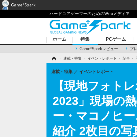
Game*Spark
ハードコアゲーマーのためのWebメディア
ホーム
特集
PCゲーム
Game*Sparkレビュー
プ
ホーム
›
連載・特集
›
イベントレポート
›
記事
›
連載・特集
イベントレポート
【現地フォトレポ】
2023」現場の
ー・マコノヒー
紹介 2枚目の写