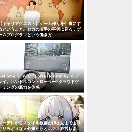
【キャリアクエスト】ゲーム作りを仕事にす
るということ。セガの若手の事例に見る，ゲ
ームプログラマという働き方
GeForce NOWで『Forza Horizon 6』をプ
レイ。ハンドルコントローラー×クラウドゲ
ーミングの底力を体感
クーデレからスタイル抜群お姉さんまでより
どりみどりな人外娘たちとホテル経営しよ