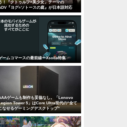
う！「クトゥルフ×美少女」テーマの
ADV『ヨグ=ソトースの庭』が日本語対応
ゲームコマースの最前線ーXsolla特集
AAAゲームも制作も妥協なし。「Lenovo
Legion Tower 5」はCore Ultra世代の“全て
こなせるゲーミングデスクトップ”