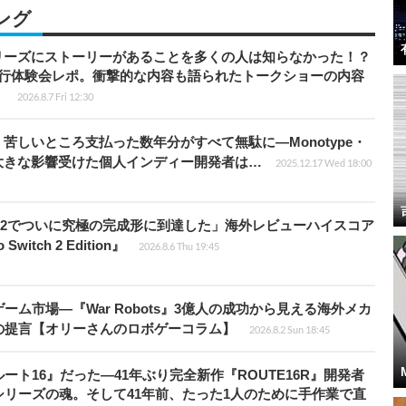
ング
リーズにストーリーがあることを多くの人は知らなかった！？
先行体験会レポ。衝撃的な内容も語られたトークショーの内容
】
2026.8.7 Fri 12:30
苦しいところ支払った数年分がすべて無駄に―Monotype・
大きな影響受けた個人インディー開発者は…
2025.12.17 Wed 18:00
チ2でついに究極の完成形に到達した」海外レビューハイスコア
witch 2 Edition』
2026.8.6 Thu 19:45
ム市場―『War Robots』3億人の成功から見える海外メカ
の提言【オリーさんのロボゲーコラム】
2026.8.2 Sun 18:45
ト16』だった―41年ぶり完全新作『ROUTE16R』開発者
リーズの魂。そして41年前、たった1人のために手作業で直